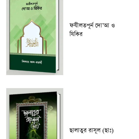
ফযীলতপূর্ন দো’আ ও
যিকির
ছালাতুর রাসূল (ছাঃ)