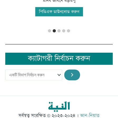
মানব জীবনে ষড়রিপু
পিডিএফ ডাউনলোড করুন
ক্যাটাগরী নির্বাচন করুন
সর্বস্বত্ব সংরক্ষিত © ২০২৩-২০২৪ ।
আন-নিয়াত