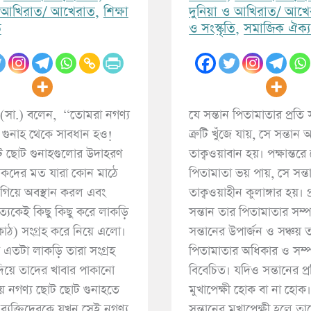
রামাযান ও ছিয়াম
অধ
ও আখিরাত/ আখেরাত
,
শিক্ষা
দুনিয়া ও আখিরাত/ আখে
ি
ও সংস্কৃতি
,
সমাজিক ঐক্য
পিডিএফ ডাউনলোড করুন
পিড
াহ (সা.) বলেন, ‘‘তোমরা নগণ্য
যে সন্তান পিতামাতার প্রতি
গুনাহ থেকে সাবধান হও!
ত্রুটি খুঁজে যায়, সে সন্তা
ট ছোট গুনাহগুলোর উদাহরণ
তাক্বওয়াবান হয়। পক্ষান্তরে
কদের মত যারা কোন মাঠে
পিতামাতা ভয় পায়, সে সন্ত
রে গিয়ে অবস্থান করল এবং
তাক্বওয়াহীন কুলাঙ্গার হয়। প
ত্যেকেই কিছু কিছু করে লাকড়ি
সন্তান তার পিতামাতার সম
 কাঠ) সংগ্রহ করে নিয়ে এলো।
সন্তানের উপার্জন ও সঞ্চয় 
্ত এতটা লাকড়ি তারা সংগ্রহ
পিতামাতার অধিকার ও সম্
িয়ে তাদের খাবার পাকানো
বিবেচিত। যদিও সন্তানের প্
য় নগণ্য ছোট ছোট গুনাহতে
মুখাপেক্ষী হোক বা না হোক
া ব্যক্তিদেরকে যখন সেই নগণ্য
সন্তানের মুখাপেক্ষী হলে তা