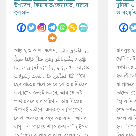
উপদেশ
,
কিয়ামাত/কেয়ামত
,
দরসে
দুনিয়া 
কুরআন
ও সংস্কৃত
আল্লাহ তাআলা বলেন, مَنِ اھْتَدٰی فَاِنَّمَا
রাসূলুল্ল
یَھْتَدِیْ لِنَفْسِھ۪ﺆ وَمَنْ ضَلَّ فَاِنَّمَا یَضِلُّ
ছোট ছোট 
عَلَیْھَاﺚ وَلَا تَزِرُ وَازِرَةٌ وِّزْرَ اُخْرٰیﺚ وَمَا
নগণ্য ছো
کُنَّا مُعَذِّبِیْنَ حَتّٰی نَبْعَثَ رَسُوْلًاﭞ ‘‘যে
হল ঐ লো
হেদায়াতের পথে চলবে সে তার নিজের
বা প্রান্ত
কল্যাণের জন্যই চলবে, আর যে ভ্রষ্ট
তাদের প্র
পথে চলবে এর পরিণাম তার নিজের
(জ্বালানি
উপরেই বর্তাবে। একজনের (পাপের)
শেষ পর্যন
বোঝা অন্যজনে বহণ করবে না। আমরা
করল যা দ
রাসূল না পাঠিয়ে শাস্তি দেয় না’’ (ইসরা
হল। নিশ্চ
১৭/১৫)। আল্লাহ তাআলা বলেন যে, যে
লিপ্ত থাক