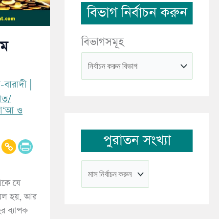
বিভাগ নির্বাচন করুন
বিভাগসমূহ
তম
-বারাদী
|
াত/
দো‘আ ও
পুরাতন সংখ্যা
থেকে যে
িল হয়, আর
র ব্যাপক