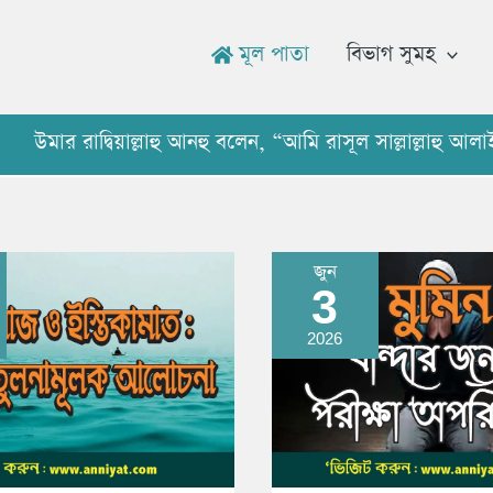
মূল পাতা
বিভাগ সুমহ
দ্বিয়াল্লাহু আনহু বলেন, “আমি রাসূল সাল্লাল্লাহু আলাইহি ওয
জুন
3
রাজ
মুমিন
বান্দার
ামাত
জন্য
2026
আল্লাহর
পরীক্ষা
মূলক
অনিবার্য
না