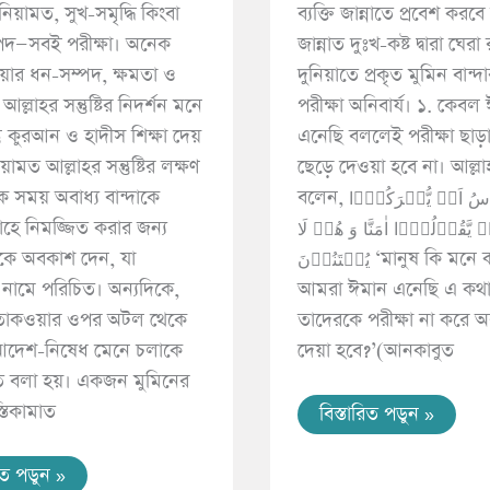
হাঃ ১৭৩৪, আহমাদ
য়ামত, সুখ-সমৃদ্ধি কিংবা
ব্যক্তি জান্নাতে প্রবেশ করব
১৩১৭৪)
দ—সবই পরীক্ষা। অনেক
জান্নাত দুঃখ-কষ্ট দ্বারা ঘের
িয়ার ধন-সম্পদ, ক্ষমতা ও
দুনিয়াতে প্রকৃত মুমিন বান্দ
ল্লাহর সন্তুষ্টির নিদর্শন মনে
পরীক্ষা অনিবার্য। ১. কেবল
তু কুরআন ও হাদীস শিক্ষা দেয়
এনেছি বললেই পরীক্ষা ছাড়
়ামত আল্লাহর সন্তুষ্টির লক্ষণ
ছেড়ে দেওয়া হবে না। আল্
 সময় অবাধ্য বান্দাকে
বলেন, اَحَسِبَ النَّاسُ اَنۡ یُّتۡرَكُوۡۤا
হে নিমজ্জিত করার জন্য
ۡ یَّقُوۡلُوۡۤا اٰمَنَّا وَ هُمۡ لَا
াকে অবকাশ দেন, যা
یُفۡتَنُوۡنَ ‘মানুষ কি মনে করেছে যে,
 নামে পরিচিত। অন্যদিকে,
আমরা ঈমান এনেছি এ কথ
তাকওয়ার ওপর অটল থেকে
তাদেরকে পরীক্ষা না করে অব
আদেশ-নিষেধ মেনে চলাকে
দেয়া হবে?’(আনকাবুত
াত বলা হয়। একজন মুমিনের
্তিকামাত
বিস্তারিত পডুন »
রিত পডুন »