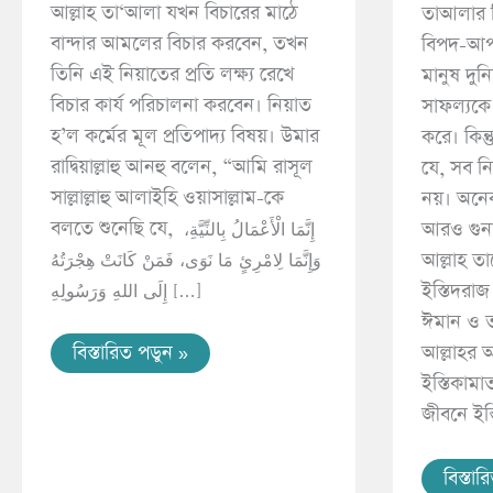
আল্লাহ তা‘আলা যখন বিচারের মাঠে
তাআলার নি
বান্দার আমলের বিচার করবেন, তখন
বিপদ-আপ
তিনি এই নিয়াতের প্রতি লক্ষ্য রেখে
মানুষ দুন
বিচার কার্য পরিচালনা করবেন। নিয়াত
সাফল্যকে আ
হ’ল কর্মের মূল প্রতিপাদ্য বিষয়। উমার
করে। কিন্
রাদ্বিয়াল্লাহু আনহু বলেন, “আমি রাসূল
যে, সব নিয
সাল্লাল্লাহু আলাইহি ওয়াসাল্লাম-কে
নয়। অনেক
বলতে শুনেছি যে, إِنَّمَا الْأَعْمَالُ بِالنِّيَّةِ،
আরও গুনা
وَإِنَّمَا لِامْرِئٍ مَا نَوَى، فَمَنْ كَانَتْ هِجْرَتُهُ
আল্লাহ ত
إِلَى اللهِ وَرَسُولِهِ […]
ইস্তিদরাজ
ঈমান ও 
বিস্তারিত পডুন »
আল্লাহর 
ইস্তিকাম
জীবনে ইস
বিস্তা