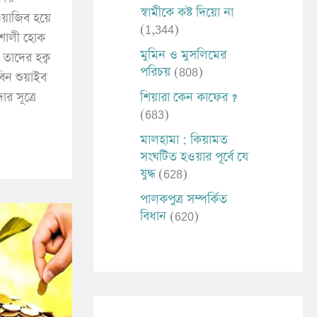
স্বামীকে কষ্ট দিয়ো না
়াজিব হয়ে
(1,344)
দশালী হোক
মুমিন ও মুসলিমের
 তাদের হক্ব
পরিচয়
(808)
িন শুয়াইব
শিয়ারা কেন কাফের ?
ার সূত্রে
(683)
মালহামা : কিয়ামত
সংঘটিত হওয়ার পূর্বে যে
যুদ্ধ
(628)
পালকপুত্র সম্পর্কিত
বিধান
(620)