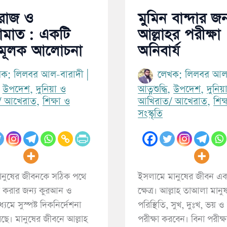
দরাজ ও
মুমিন বান্দার জন
কামাত : একটি
আল্লাহর পরীক্ষা
ামূলক আলোচনা
অনিবার্য
‘পরো
আনাস (রাযি.) থেকে
খক:
লিলবর আল-বারাদী
|
লেখক:
লিলবর আল
জীবন
বর্ণিত, নবী সাল্লাল্লাহু
,
উপদেশ
,
দুনিয়া ও
আত্নশুদ্ধি
,
উপদেশ
,
দুনিয়
‘আর
আলাইহি ওয়াসাল্লাম
/ আখেরাত
,
শিক্ষা ও
আখিরাত/ আখেরাত
,
শিক
ধোঁকার
সংস্কৃতি
বলেছেনঃ তোমরা (দ্বীনের
ব্যাপারে) সহজ পন্থা
অবলম্বন কর, কঠিন পন্থা
অবলম্বন করো না,
নুষের জীবনকে সঠিক পথে
ইসলামে মানুষের জীবন এক 
মানুষকে সুসংবাদ দাও,
 করার জন্য কুরআন ও
ক্ষেত্র। আল্লাহ তাআলা মানুষ
বিরক্তি সৃষ্টি করো না।
ধ্যমে সুস্পষ্ট দিকনির্দেশনা
পরিস্থিতি, সুখ, দুঃখ, ভয় ও 
(৬১২৫; মুসলিম ৩২/৩
েছে। মানুষের জীবনে আল্লাহ
পরীক্ষা করবেন। বিনা পরীক্