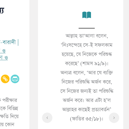
্য
কালের জীবনই প্রকৃত
আল্লাহ তা‘আলা বলেন,
জন
-বারাদী
|
’ (আনকাবূত ২৯/৬৪)।
‘নিঃসন্দেহে সে-ই সফলকাম
(সা
া ও
 দুনিয়ার জীবন শুধু
হয়েছে, যে নিজেকে পরিশুদ্ধ
«مَا الْإِيمَانُ قَالَ إِذَا سَرَّتْكَ
্ষা ও
 সামগ্রী মাত্র’ (ইমরান
করেছে’ (শামস ৯১/৯)।
ُكَ
৩/১৮৫)।
অন্যত্র বলেন, ‘আর যে ব্যক্তি
ُولَ
নিজের পরিশুদ্ধি অর্জন করে,
حَاكَ
সে নিজের জন্যই তা পরিশুদ্ধি
ْهُ
অর্জন করে। আর এটা হ’ল
পরীক্ষার
হে
কে বিভিন্ন
আল্লাহর কাছেই প্রত্যাবর্তন’
কী
ক্ষতি দিয়ে
(ফাতির ৩৫/১৮)।
সৎ
ষায় কোন