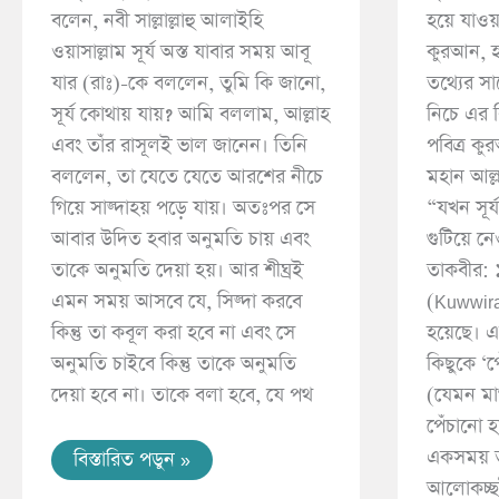
বলেন, নবী সাল্লাল্লাহু আলাইহি
হয়ে যাওয
ওয়াসাল্লাম সূর্য অস্ত যাবার সময় আবূ
কুরআন, হ
যার (রাঃ)-কে বললেন, তুমি কি জানো,
তথ্যের সা
সূর্য কোথায় যায়? আমি বললাম, আল্লাহ
নিচে এর বি
এবং তাঁর রাসূলই ভাল জানেন। তিনি
পবিত্র ক
বললেন, তা যেতে যেতে আরশের নীচে
মহান আল্লা
গিয়ে সাজ্দাহয় পড়ে যায়। অতঃপর সে
“যখন সূর
আবার উদিত হবার অনুমতি চায় এবং
গুটিয়ে ন
তাকে অনুমতি দেয়া হয়। আর শীঘ্রই
তাকবীর: ১
এমন সময় আসবে যে, সিজ্দা করবে
(Kuwwirat
কিন্তু তা কবূল করা হবে না এবং সে
হয়েছে। 
অনুমতি চাইবে কিন্তু তাকে অনুমতি
কিছুকে ‘পে
দেয়া হবে না। তাকে বলা হবে, যে পথ
(যেমন মা
পেঁচানো হয
একসময় ত
বিস্তারিত পডুন »
আলোকচ্ছ