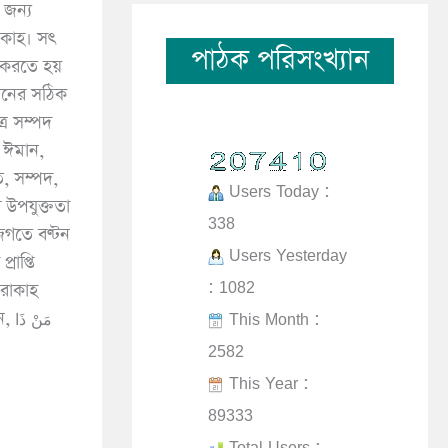
 জন্য
াকাহ। সৎ
পাঠক পরিসংখ্যান
 করতে হয়
ীনের সঠিক
ত্র সম্পদ
, ঈমান,
, সম্পদ,
Users Today :
ার উপযুক্ততা
338
জগতে বণ্টন
Users Yesterday
রাপ্তি
: 1082
ারাকাহ
This Month :
বলে। আল্লাহ তাআলা বলেন, مَنْ ذَا
2582
This Year :
89333
Total Users :