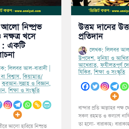
োচনা
র আলো নিষ্প্রভ
উত্তম দানের উত্
 নক্ষত্র খসে
প্রতিদান
 : একটি
লেখক:
লিলবর আল
লোচনা
উপদেশ
,
দুনিয়া ও আখির
আখেরাত
,
ফযীলতপূর্ণ 
খক:
লিলবর আল-বারাদী
|
যিকির
,
শিক্ষা ও সংস্কৃতি
বা বিশ্বাস
,
কিয়ামাত/
,
কুরআন-সুন্নাহ ও বিজ্ঞান
,
ঞান
,
শিক্ষা ও সংস্কৃতি
বান্দার প্রতি আল্লাহর পক্ষ 
সকল রহমত ও কল্যাণ নায
তা হলো- বারাকাহ। বারাকাহ
 ধীরে আলো হারিয়ে নিষ্প্রভ