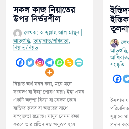
সকল কাজ নিয়াতের
ইস্তি
উপর নির্ভরশীল
ইস্তি
তুলন
লেখক:
আব্দুল্লাহ আল মামুন
|
আত্নশুদ্ধি
,
তাহারাত/পবিত্রতা
,
লে
নিয়াত/নিয়ত
আত্নশুদ্ধি
আখিরাত
সংস্কৃতি
নিয়াত অর্থ মনন করা, মনে মনে
সংকল্প বা ইচ্ছা পোষণ করা। ইহা এমন
একটি অদৃশ্য বিষয় যা কেবল কোন
ইসলাম মা
ব্যক্তির ক্বলব বা অন্তরের সাথে
পরিচালিত
সম্পৃক্ততা রয়েছে। মানুষ যেমন ইচ্ছা
সুন্নাহর মা
করবে তার প্রতিদানও অনুরূপ হবে।
প্রদান কর