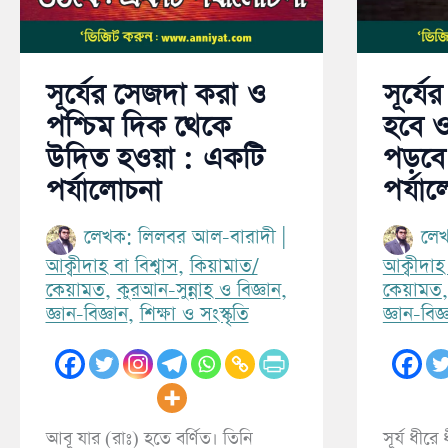
:
একটি
একটি
পর্যাল
পর্যালোচনা
সূর্যের সেজদা করা ও
সূর্যে
পশ্চিম দিক থেকে
হবে ও
উদিত হওয়া : একটি
পড়বে
পর্যালোচনা
পর্যা
লেখক:
লিলবর আল-বারাদী
|
লে
আক্বীদাহ বা বিশ্বাস
,
কিয়ামাত/
আক্বীদাহ 
কেয়ামত
,
কুরআন-সুন্নাহ ও বিজ্ঞান
,
কেয়ামত
জ্ঞান-বিজ্ঞান
,
শিক্ষা ও সংস্কৃতি
জ্ঞান-বিজ্
আবূ যার (রাঃ) হতে বর্ণিত। তিনি
সূর্য ধীরে