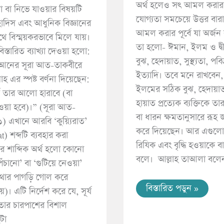
অর্থ হলেও সৎ আমল করার
়া বা নিভে যাওয়ার বিষয়টি
যোগ্যতা সমচেয়ে উত্তর বার
াদিস এবং আধুনিক বিজ্ঞানের
আমল করার পূর্বে যা অর্জন
থে বিস্ময়করভাবে মিলে যায়।
তা হলো- ঈমান, ইলম ও দ্ব
স্তারিত ব্যাখ্যা দেওয়া হলো:
বুঝ, হেদায়াত, সুস্থ্যতা, পবি
ুরআনের সূরা আত-তাকবীরে
ইত্যাদি। তবে মনে রাখবেন
হ এর স্পষ্ট বর্ণনা দিয়েছেন:
ইলমের সঠিক বুঝ, হেদায়াত
্য তার আলো হারাবে (বা
হায়াত প্রত্যেক ব্যক্তিকে ত
েওয়া হবে)।” (সূরা আত-
বা ধারন ক্ষমতানুসারে রূহ 
) এখানে আরবি ‘কুয়্যিরাত’
করে দিয়েছেন। আর এগুলো প্
) শব্দটি ব্যবহার করা
রিযিক এবং বৃদ্ধি হওয়াকে ব
এর শাব্দিক অর্থ হলো কোনো
ঁচানো’ বা ‘গুটিয়ে নেওয়া’
থার পাগড়ি গোল করে
বিস্তারিত পডুন »
়)। এটি নির্দেশ করে যে, সূর্য
ার চারপাশের বিশাল
টা