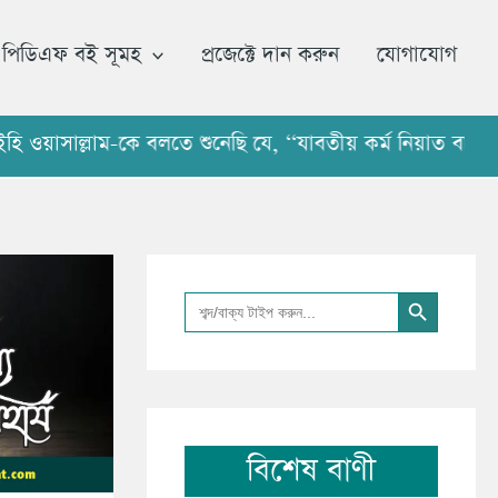
আ
র্কা
পিডিএফ বই সূমহ
প্রজেক্টে দান করুন
যোগাযোগ
ই
ভ
়াসাল্লাম-কে বলতে শুনেছি যে, ‘‘যাবতীয় কর্ম নিয়াত বা সংকল
Search Button
Search
for:
বিশেষ বাণী