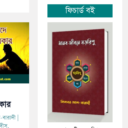
ফিচার্ড বই
কার
-বারাদী
|
াদীস
,