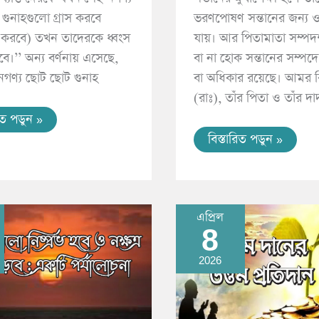
গুনাহগুলো গ্রাস করবে
ভরণপোষণ সন্তানের জন্য ওয
 করবে) তখন তাদেরকে ধ্বংস
যায়। আর পিতামাতা সম্প
।’’ অন্য বর্ণনায় এসেছে,
বা না হোক সন্তানের সম্পদে
নগণ্য ছোট ছোট গুনাহ
বা অধিকার রয়েছে। আমর ব
(রাঃ), তাঁর পিতা ও তাঁর দাদ
রিত পডুন »
বিস্তারিত পডুন »
এপ্রিল
8
উত্তম
দানের
উত্তম
2026
প্রতিদান