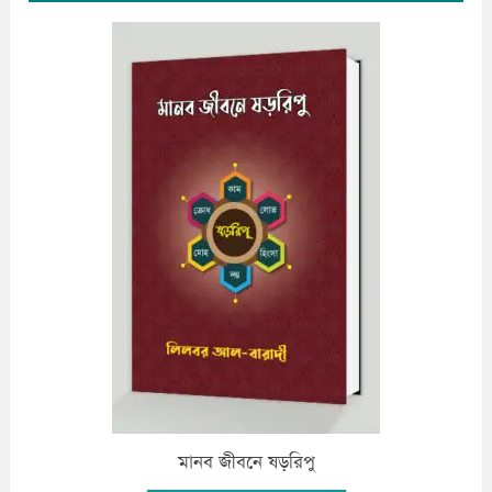
মানব জীবনে ষড়রিপু