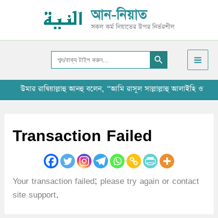
Skip
আ
আন-নিয়াত
to
র্কা
সকল কর্ম নিয়াতের উপর নির্ভরশীল
content
ই
Search Button
ভ
Search
for:
উমার রাদ্বিয়াল্লাহু আনহু বলেন, “আমি রাসূল সাল্লাল্লাহু আলাইহি ওয়া
Transaction Failed
Your transaction failed; please try again or contact
site support.