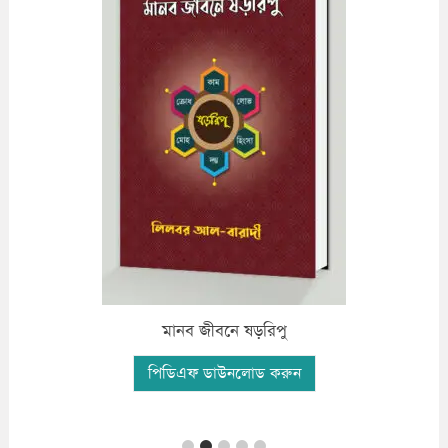
মানব জীবনে ষড়রিপু
পিডিএফ ডাউনলোড করুন