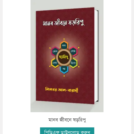
মানব জীবনে ষড়রিপু
পিডিএফ ডাউনলোড করুন