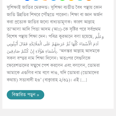
সুশিক্ষাই জাতির মেরুদন্ড। সুশিক্ষা ব্যতীত বৈধ পন্থায় কোন
জাতি উন্নতির শিখরে পৌঁছতে পারেনা। শিক্ষা বা জ্ঞান অর্জন
করা প্রত্যেক জাতির জন্যে বাধ্যতামূলক। কারণ আল্লাহ
তা‘আলা আদি পিতা আদম (আঃ)-কে সৃষ্টির পরে সর্বপ্রথম
বিশেষ পন্থায় শিক্ষা দেন। পবিত্র কুরআনে বলা হয়েছে, وَعَلَّمَ
آدَمَ الْأَسْمَاءَ كُلَّهَا ثُمَّ عَرَضَهُمْ عَلَى الْمَلَائِكَةِ فَقَالَ أَنْبِئُونِي
بِأَسْمَاءِ هَؤُلَاءِ إِنْ كُنْتُمْ صَادِقِينَ. ‘অনন্তর আল্লাহ আদমকে
সকল বস্ত্তর নাম শিক্ষা দিলেন। অতঃপর সেগুলিকে
ফেরেশতাদের সম্মুখে পেশ করলেন এবং বললেন, তোমরা
আমাকে এগুলির নাম বলে দাও, যদি তোমরা (তোমাদের
কথায়) সত্যবাদী হও’ (বাক্বারাহ ২/৩১)। এই […]
বিস্তারিত পডুন »