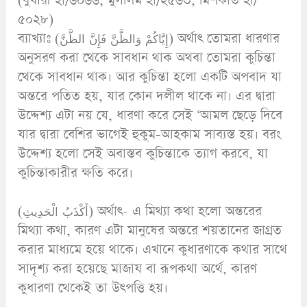
(বুখারী হা/৬০৬৬, মুসলিম হা/২৫৬৩, ‍মিশকাত হা/
৫০২৮)
ব্যাখ্যাঃ (إِيَّاكُمْ وَالظَّنَّ فَإِنَّ الظَّنَّ) অর্থাৎ তোমরা ধারণার
অনুসরণ করা থেকে সাবধান থাক অথবা তোমরা কুচিন্তা
থেকে সাবধান থাক। আর কুচিন্তা হলো একটি অপবাদ যা
অন্তরে পতিত হয়, যার কোন দলীল থাকে না। এর দ্বারা
উদ্দেশ্য এটা নয় যে, ধারণা করে সেই ‘আমল ছেড়ে দিবে
যার দ্বারা বেশির ভাগেই হুকুম-আহকাম সাব্যস্ত হয়। বরং
উদ্দেশ্য হলো সেই অবাস্তব কুচিন্তাকে ত্যাগ করবে, যা
কুচিন্তাকারীর ক্ষতি করে।
(أَكْذَبُ الْحَدِيثِ) অর্থাৎ- এ মিথ্যা কথা হলো অন্তরের
মিথ্যা কথা, কারণ এটা মানুষের অন্তরে শয়তানের জাগ্রত
করার মাধ্যমে হয়ে থাকে। এখানে কুধারণাকে কথার সাথে
সাদৃশ্য করা হয়েছে মাজায বা রূপকথা অর্থে, কারণ
কুধারণা থেকেই তা উৎপত্তি হয়।