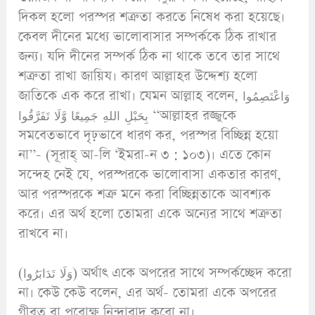
দিকল হলো পরস্পর শত্রুতা করতে নিষেধ করা হয়েছে।
কেবল দীনের মধ্যে ভালোবাসার সম্পর্ককে ঠিক রাখার
জন্য। যদি দীনের সম্পর্ক ঠিক না থাকে তবে তার সাথে
শত্রুতা রাখা জায়িয। কারণ আল্লাহর উদ্দেশ্য হলো
জাতিকে এক করে রাখা। যেমন আল্লাহ বলেন, وَاعْتَصِمُوا
بِحَبْلِ اللهِ جَمِيعًا وَّلَا تَفَرَّقُوا ‘‘আল্লাহর রজ্জুকে
সমবেতভাবে দৃঢ়ভাবে ধারণ কর, পরস্পর বিচ্ছিন্ন হয়ো
না’’- (সূরাহ্ আ-লি ‘ইমরা-ন ৩ : ১০৩)। এতে কোন
সন্দেহ নেই যে, পরস্পরকে ভালোবাসা একতার কারণ,
আর পরস্পরকে শত্রু মনে করা বিচ্ছিন্নতাকে আবশ্যক
করে। এর অর্থ হলো তোমরা একে অন্যের সাথে শত্রুতা
রাখবে না।
(وَلَا تَدَابَرُوا) অর্থাৎ একে অপরের সাথে সম্পর্কচ্ছেদ করো
না। কেউ কেউ বলেন, এর অর্থ- তোমরা একে অপরের
গীবত বা পরোক্ষ নিন্দাবাদ করো না।