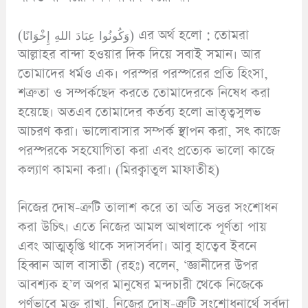
(وَكُونُوا عِبَادَ اللهِ إِخْوَانًا) এর অর্থ হলো : তোমরা
আল্লাহর বান্দা হওয়ার দিক দিয়ে সবাই সমান। আর
তোমাদের ধর্মও এক। পরস্পর পরস্পরের প্রতি হিংসা,
শত্রুতা ও সম্পর্কছেদ করতে তোমাদেরকে নিষেধ করা
হয়েছে। অতএব তোমাদের কর্তব্য হলো ভ্রাতৃত্বসুলভ
আচরণ করা। ভালোবাসার সম্পর্ক স্থাপন করা, সৎ কাজে
পরস্পরকে সহযোগিতা করা এবং প্রত্যেক ভালো কাজে
কল্যাণ কামনা করা। (মিরক্বাতুল মাফাতীহ)
নিজের দোষ-ত্রুটি তালাশ করে তা অতি সত্তর সংশোধন
করা উচিৎ। এতে নিজের আমল আখলাকে পূর্ণতা পায়
এবং আত্মতৃপ্তি থাকে সদাসর্বদা। আবু হাত্বেব ইবনে
হিব্বান আল বাসাতী (রহঃ) বলেন, ‘জ্ঞানীদের উপর
আবশ্যক হ’ল অপর মানুষের মন্দচারী থেকে নিজেকে
পূর্ণভাবে মুক্ত রাখা, নিজের দোষ-ত্রুটি সংশোধনার্থে সর্বদা