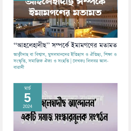
‘‘আহলেহাদীছ’’ সম্পর্কে ইমামগণের মতামত
আক্বীদাহ বা বিশ্বাস
,
মুসলমানদের ইতিহাস ও ঐতিহ্য
,
শিক্ষা ও
সংস্কৃতি
,
সমাজিক ঐক্য ও সংহতি
| লেখকঃ
লিলবর আল-
বারাদী
মার্চ
5
2024