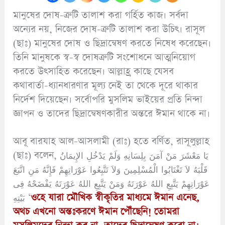
মানুষের দোষ-ত্রুটি তালাশ করা গর্হিত কাজ। সর্বদা
অন্যের নয়, নিজের দোষ-ত্রুটি তালাশ করা উচিৎ। রাসূল
(ছাঃ) মানুষের দোষ ও ছিদ্রান্বেষণ করতে নিষেধ করেছেন।
তিনি মানুষকে স্ব-স্ব দোষত্রুটি সংশোধনে আত্মনিয়োগ
করতে উৎসাহিত করেছেন। আল্লাহ্র কাছে যেসব
কথাবার্তা-ধ্যানধারণার মূল্য নেই তা থেকে দূরে থাকার
নির্দেশ দিয়েছেন। সর্বোপরি মুসলিম ভাইয়ের প্রতি নিন্দা
জ্ঞাপন ও তাদের ছিদ্রান্বেষণকারীর অন্তরে ঈমান থাকে না।
আবূ বারযাহ আল-আসলামী (রাঃ) হতে বর্ণিত, রাসূলুল্লাহ
(ছাঃ) বলেন, يَا مَعْشَرَ مَنْ آمَنَ بِلِسَانِهِ وَلَمْ يَدْخُلِ الإِيمَانُ
قَلْبَهُ لاَ تَغْتَابُوا الْمُسْلِمِينَ وَلاَ تَتَّبِعُوا عَوْرَاتِهِمْ فَإِنَّهُ مَنِ اتَّبَعَ
عَوْرَاتِهِمْ يَتَّبِعِ اللهُ عَوْرَتَهُ وَمَنْ يَتَّبِعِ اللهُ عَوْرَتَهُ يَفْضَحْهُ فِى
بَيْتِهِ ‘
ওহে যারা মৌখিক স্বীকৃতির মাধ্যমে ঈমান এনেছ,
অথচ এখনো অন্তঃকরণে ঈমান পৌঁছেনি! তোমরা