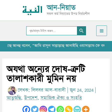
Skip
আ
আন-নিয়াত
to
র্কা
সকল কর্ম নিয়াতের উপর নির্ভরশীল
content
ই
Search Button
ভ
Search
for:
াহু আনহু বলেন, “আমি রাসূল সাল্লাল্লাহু আলাইহি ওয়াসাল্লাম-কে বলতে শুনেছ
অযথা অন্যের দোষ-ত্রুটি
তালাশকারী মুমিন নয়
লেখক:
লিলবর আল-বারাদী
|
জুন 24, 2024
|
আত্নশুদ্ধি
,
উপদেশ
,
সমাজিক ঐক্য ও সংহতি