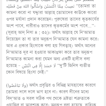
نَصِيبٌ مِمَّا اكْتَسَبْنَ وَاسْأَلُوا اللهَ مِنْ فَضْلِه ‘‘তোমরা তা
কামনা করো না যদ্দ্বারা আল্লাহ তোমাদের কাউকে কারো
ওপর মর্যাদা প্রদান করেছেন। পুরুষেরা তাদের কৃতকার্যের
অংশ পাবে, নারীরাও তাদের কৃতকর্মের অংশ পাবে…’’-
(সূরাহ্ আন্ নিসা ৪ : ৩২)। অর্থাৎ আল্লাহ যে নি‘আমাত
দিয়েছেন তা বা তার অনুরূপ নি‘আমাত যেন কামনা করে।
আর এ প্রকার হিংসাকে বলা হয় গিবত্বাহ্। অর্থাৎ অন্যের
নি‘আমাত দূর না হওয়ার আকাঙক্ষা করে তার অনুরূপ
নি‘আমাত কামনা করা যেমন অন্য একটি হাদীস বলা
হয়েছে – لَا حَسَدَ إِلَّا فِي اثْنَتَيْنِ ‘‘দু’টি জিনিস ব্যতীত
কোন বিষয়ে হিংসা নেই।’’
(وَلَا تَبَاغَضُوا) অর্থাৎ প্রবৃত্তির ও বিভিন্ন মাযহাবের কারণে
তোমরা দলে দলে ভাগ হবে না। কারণ দীনের মধ্যে
বিদ্‘আত ও সরল সঠিক পথ থেকে ভ্রষ্টতা শত্রুতাকে
ওয়াজিব বা আবশ্যক করে। অনুরূপ বলা হয়েছে, বাহ্যিক