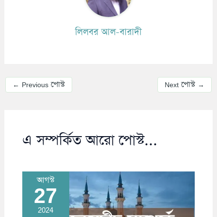
লিলবর আল-বারাদী
←
Previous পোস্ট
Next পোস্ট
→
এ সম্পর্কিত আরো পোস্ট...
আগস্ট
27
2024