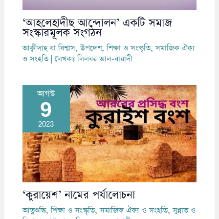
‘আহলেহাদীছ আন্দোলন’ একটি সমাজ
সংস্কারমূলক সংগঠন
আক্বীদাহ বা বিশ্বাস
,
উপদেশ
,
শিক্ষা ও সংস্কৃতি
,
সমাজিক ঐক্য
ও সংহতি
| লেখকঃ
লিলবর আল-বারাদী
আগস্ট
9
2023
‘কুরায়েশ’ নামের পর্যালোচনা
আত্নশুদ্ধি
,
শিক্ষা ও সংস্কৃতি
,
সমাজিক ঐক্য ও সংহতি
,
সুন্নাত ও