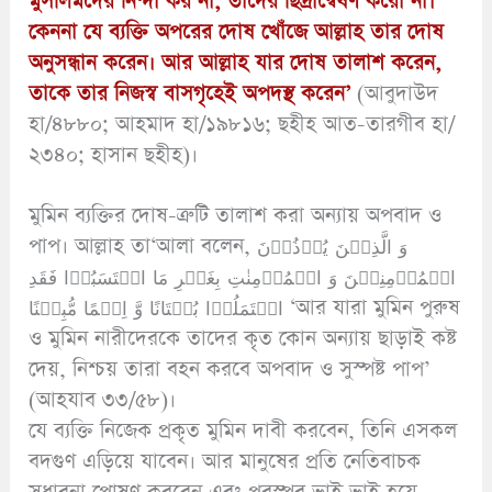
মুসলিমদের নিন্দা কর না, তাদের ছিদ্রান্বেষণ করো না।
কেননা যে ব্যক্তি অপরের দোষ খোঁজে আল্লাহ তার দোষ
অনুসন্ধান করেন। আর আল্লাহ যার দোষ তালাশ করেন,
তাকে তার নিজস্ব বাসগৃহেই অপদস্থ করেন’
(আবুদাউদ
হা/৪৮৮০; আহমাদ হা/১৯৮১৬; ছহীহ আত-তারগীব হা/
২৩৪০; হাসান ছহীহ)।
মুমিন ব্যক্তির দোষ-ত্রুটি তালাশ করা অন্যায় অপবাদ ও
পাপ। আল্লাহ তা‘আলা বলেন, وَ الَّذِیۡنَ یُؤۡذُوۡنَ
الۡمُؤۡمِنِیۡنَ وَ الۡمُؤۡمِنٰتِ بِغَیۡرِ مَا اکۡتَسَبُوۡا فَقَدِ
احۡتَمَلُوۡا بُهۡتَانًا وَّ اِثۡمًا مُّبِیۡنًا ‘আর যারা মুমিন পুরুষ
ও মুমিন নারীদেরকে তাদের কৃত কোন অন্যায় ছাড়াই কষ্ট
দেয়, নিশ্চয় তারা বহন করবে অপবাদ ও সুস্পষ্ট পাপ’
(আহযাব ৩৩/৫৮)।
যে ব্যক্তি নিজেক প্রকৃত মুমিন দাবী করবেন, তিনি এসকল
বদগুণ এড়িয়ে যাবেন। আর মানুষের প্রতি নেতিবাচক