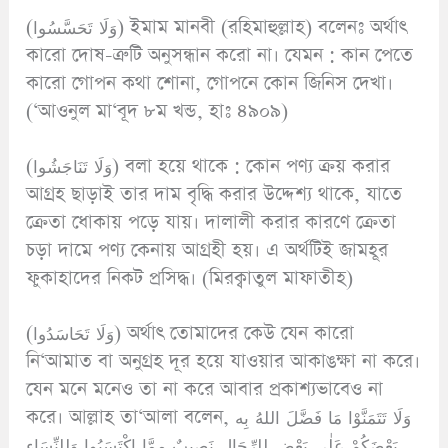
(وَلَا تَحَسَّسُوا) ইমাম মানবী (রহিমাহুল্লাহ) বলেনঃ অর্থাৎ
কারো দোষ-ত্রুটি অনুসন্ধান করো না। যেমন : কান পেতে
কারো গোপন কথা শোনা, গোপনে কোন জিনিস দেখা।
(‘আওনুল মা‘বূদ ৮ম খন্ড, হাঃ ৪৯০৯)
(وَلَا تَنَاجَشُوا) বলা হয়ে থাকে : কোন পণ্য ক্রয় করার
আগ্রহ ছাড়াই তার দাম বৃদ্ধি করার উদ্দেশ্য থাকে, যাতে
ক্রেতা ধোকায় পড়ে যায়। দালালী করার কারণে ক্রেতা
চড়া দামে পণ্য কেনায় আগ্রহী হয়। এ অর্থটিই জামহূর
ফুকাহাদের নিকট প্রসিদ্ধ। (মিরক্বাতুল মাফাতীহ)
(وَلَا تَحَاسَدُوا) অর্থাৎ তোমাদের কেউ যেন কারো
নি‘আমাত বা অনুগ্রহ দূর হয়ে যাওয়ার আকাঙক্ষা না করে।
যেন মনে মনেও তা না করে আবার প্রকাশ্যভাবেও না
করে। আল্লাহ তা‘আলা বলেন, وَلَا تَتَمَنَّوْا مَا فَضَّلَ اللهُ بِه
بَعْضَكُمْ عَلٰى بَعْضٍ لِلرِّجَالِ نَصِيبٌ مِمَّا اكْتَسَبُوا وَلِلنِّسَاءِ