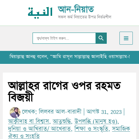
Skip
আ
আন-নিয়াত
to
র্কা
সকল কর্ম নিয়াতের উপর নির্ভরশীল
content
ই
Search Button
ভ
Search
for:
িয়াল্লাহু আনহু বলেন, “আমি রাসূল সাল্লাল্লাহু আলাইহি ওয়াসাল্লাম-কে বলত
আল্লাহর রাগের ওপর রহমত
বিজয়ী
লেখক:
লিলবর আল-বারাদী
|
আগস্ট 31, 2023
|
আক্বীদাহ বা বিশ্বাস
,
আত্নশুদ্ধি
,
উপলব্ধি (মানুষ হও)
,
দুনিয়া ও আখিরাত/ আখেরাত
,
শিক্ষা ও সংস্কৃতি
,
সমাজিক
ঐক্য ও সংহতি