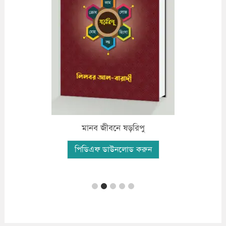
মানব জীবনে ষড়রিপু
পিডিএফ ডাউনলোড করুন