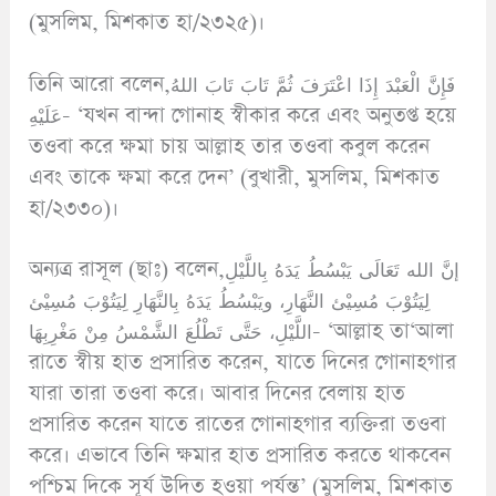
(মুসলিম, মিশকাত হা/২৩২৫)।
তিনি আরো বলেন,فَإِنَّ الْعَبْدَ إِذَا اعْتَرَفَ ثُمَّ تَابَ تَابَ اللهُ
عَلَيْهِ- ‘যখন বান্দা গোনাহ স্বীকার করে এবং অনুতপ্ত হয়ে
তওবা করে ক্ষমা চায় আল্লাহ তার তওবা কবুল করেন
এবং তাকে ক্ষমা করে দেন’ (বুখারী, মুসলিম, মিশকাত
হা/২৩৩০)।
অন্যত্র রাসূল (ছাঃ) বলেন,إنَّ الله تَعَالَى يَبْسُطُ يَدَهُ بِاللَّيْلِ
لِيَتُوْبَ مُسِيْئ النَّهَارِ، ويَبْسُطُ يَدَهُ بِالنَّهَارِ لِيَتُوْبَ مُسِيْئ
اللَّيْلِ، حَتَّى تَطْلُعَ الشَّمْسُ مِنْ مَغْرِبِهَا- ‘আল্লাহ তা‘আলা
রাতে স্বীয় হাত প্রসারিত করেন, যাতে দিনের গোনাহগার
যারা তারা তওবা করে। আবার দিনের বেলায় হাত
প্রসারিত করেন যাতে রাতের গোনাহগার ব্যক্তিরা তওবা
করে। এভাবে তিনি ক্ষমার হাত প্রসারিত করতে থাকবেন
পশ্চিম দিকে সূর্য উদিত হওয়া পর্যন্ত’ (মুসলিম, মিশকাত