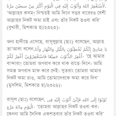
لَأَسْتَغْفِرُ اللهَ وَأَتُوْبُ إِلَيْهِ فِي الْيَوْمِ أَكْثَرَ مِنْ سبعيْنَ مرَّةً.
‘আল্লাহর কসম! নিশ্চয়ই আমি দিনে সত্তর বারেরও বেশী
আল্লাহর নিকট ক্ষমা চাই এবং তাঁর নিকট তওবা করি’
(বুখারী, মিশকাত হা/২৩২৩)।
অন্য হাদীছে এসেছে, রাসূলুল্লাহ (ছাঃ) বলেছেন, আল্লাহ
তা‘আলা বলেন,يَا عِبَادِيْ إِنَّكُمْ تُخْطِئُوْنَ بِاللَّيْلِ وَالنَّهَارِ وَأَنَا
أَغْفِرُ الذُّنُوْبَ جَمِيْعًا فَاسْتَغْفِرُوْنِيْ أَغْفِرْ لَكُمْ- ‘হে আমার
বান্দারা! তোমরা অপরাধ করে থাক রাতে-দিনে। আমি
সমস্ত অপরাধ মাফ করে দেই। সুতরাং তোমরা আমার
নিকট ক্ষমা চাও, আমি তোমাদেরকে ক্ষমা করে দিব’
(মুসলিম, মিশকাত হা/২৩২৬)।
রাসূল (ছাঃ) বলেছেন, تُوْبُوْا إِلَى اللهِ فَإِنِّيْ أَتُوْبُ إِلَيْهِ فِى
الْيَوْمِ مِائَةَ مَرَّةٍ- ‘তোমরা আল্লাহর নিকট তওবা কর।
কেননা আমি দৈনিক একশতবার তাঁর নিকট তওবা করি’