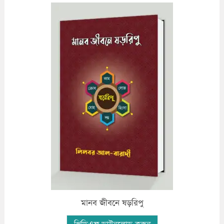
মানব জীবনে ষড়রিপু