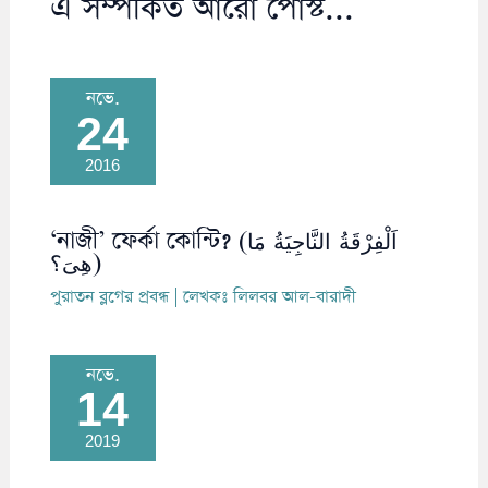
এ সম্পর্কিত আরো পোস্ট...
নভে.
24
2016
‘নাজী’ ফের্কা কোন্টি? (اَلْفِرْقَةُ النَّاجِيَةُ مَا
هِىَ؟)
পুরাতন ব্লগের প্রবন্ধ
| লেখকঃ
লিলবর আল-বারাদী
নভে.
14
2019