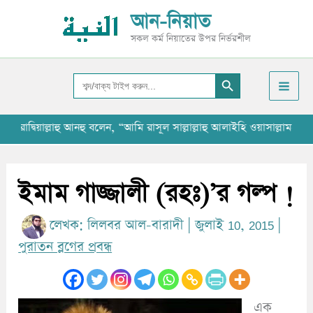
Skip
আ
আন-নিয়াত
to
র্কা
সকল কর্ম নিয়াতের উপর নির্ভরশীল
content
ই
Search Button
ভ
Search
for:
দ্বিয়াল্লাহু আনহু বলেন, “আমি রাসূল সাল্লাল্লাহু আলাইহি ওয়াসাল্লাম-কে 
ইমাম গাজ্জালী (রহঃ)’র গল্প !
লেখক:
লিলবর আল-বারাদী
|
জুলাই 10, 2015
|
পুরাতন ব্লগের প্রবন্ধ
এক