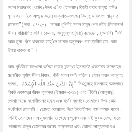
’
;
সকল মতাদর্শের (ধর্মের) উপর এ
কে (ইসলাম) বিজয়ী করার জন্য
যদিও
’
মুশরিকরা এ
কে অপছন্দ করে (সাফ্ফাত
–
৩৭/৯) কিন্তু অধিকাংশ মানুষ তা
”(
জানেনা
সাবা
–
৩৪/২৮)
।
আমরা পৃথিবীর সকল মানুষ শেষ নবীর জীবনাদর্শে
,
, (
“
জীবন
পরিচালিত করি
।
কেননা
রাসূলুল্লাহ্ (ছাঃ) বলেছেন
আরবি)
যদি
’
আজ মূসা
বেঁচে থাকতেন তাহ
লে আমার অনুস্বরণ করা ব্যতীত তার কোন
”
উপায় থাকত না
।
আর
পৃথিবীতে যতগুলো ধর্মমত রয়েছে তন্মধ্যে ইসলামই একমাত্র আল্লাহর
,
মনোনীত
পূর্ণাঙ্গ জীবন বিধান
বাঁকী সকল ধর্মই বাতিল
।
যেমন মহান আল্লাহ্
,
إِنَّ الدِّينَ عِنْدَ اللَّهِ الْإِسْلَامُ
“
বলেন
নিঃসন্দেহে ইসলামই আল্লাহর
“
নিকট একমাত্র জীবন ব্যবস্থা (ইমরান-৩/১৯) এবং
তিনি (আল্লাহ্)
তোমাদেরকে
মনোনীত করেছেন এবং ধর্মের ব্যাপারে তোমাদের উপর কোন
সংকীর্ণতা রাখেননি
।
তোমরা তোমাদের পিতা ইবরাহীমের ধর্মে কায়েম থাকো
।
,
তিনিই তোমাদের নাম মুসলমান
রেখেছেন পূর্বেও এবং এই কুরআনেও
যাতে
তোমাদের রাসূল তোমাদের জন্যে
সাক্ষ্যদাতা এবং তোমরা সাক্ষ্যদাতা হও