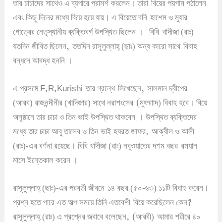
তার চাচাদের সাথেও এ ব্যপারে পরামর্শ করলেন
।
তারা
বিয়ের পয়গাম পঠালেন
এবং কিছু দিনের মধ্যে বিয়ে হয়ে যায়
।
এ বিয়েতে বনি
হাশেম ও মুযার
গোত্রের নেতৃস্থানীয় ব্যক্তিবর্গ উপস্থিত ছিলেন
।
বিবি
খাদীজা (রাঃ)
,
যতদিন জীবিত ছিলেন
ততদিন রাসূলুল্লাহ্ (ছাঃ) অন্য কারো সাথে
বিবাহ
বন্ধনে আবদ্ধ হননি
।
F.R.Kurishi
,
এ প্রসঙ্গে
তার গ্রন্থে
লিখেছেন
সালমান দ্বীপের
(
(আরব) রাজনন্দীনীর (খাদিজার) সাথে নরাশংসের
মুহ্ম্মাাদ) বিবাহ হবে
।
বিয়ে
অনুষ্ঠানে তার চাচা ও তিন ভাই উপস্থিত থাকবেন
।
উপস্থিত ব্যক্তিদের
,
মধ্যে তার চাচা আবু তালেব ও তিন ভাই হযরত জাফর
আক্বীল ও আলী
(রাঃ)-এর বর্ণনা রয়েছে
।
বিবি খাদীজা (রাঃ) নবুওয়াতের দশম বছর
রমযান
মাসে ইন্তেকাল করেন
।
রাসূলুল্লাহ্ (ছাঃ)-এর পরবর্তী জীবনে
১৪ বছর (৫০-৬৩) ১১টি বিবাহ করেন
।
?
প্রশ্ন হতে পারে এত অল্প সময়ে তিনি এতবেশী
বিয়ে করেছিলেন কেন
, (
রাসূলুল্লাহ্ (রাঃ) এ প্রশ্নের জবাবে বলেছেন
আরবী)
আমার শরীরে ৪০