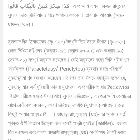
هَذَا سِحْرٌ مُبِينٌ
بِالْبَيِّنَاتِ قَالُوا
এবং আমি এমন একজন রাসূলের
সুসংবাদদাতা যিনি আমার
পরে আগমন করবেন
।
তার নাম আহমাদ (আছ-
ছাফ-৬১/০৬)
।
মুহাম্মাদ বিন
ইসাহাকের (মৃঃ-৭৬৮) উদ্ধৃতি দিয়ে ইবনে হিশাম (মৃঃ-৮২৮)
(
;
;
;
জোন লিখিত ইঞ্জিলের
অধ্যায়-১৫
স্ত্রোত-২৩-২৭
এবং অধ্যায়-১৬
স্ত্রোত-০১) সম্পূর্ণ অনুবাদ
করেছেন
।
সেই অনুবাদের মধ্যে তিনি গ্রীক শব্দ
(Paracletusy/ Periclytos
ফারক্লিত
) ব্যবহার করার পরিবর্তে
,
মুনহান্নামা শব্দ ব্যবহার
করেছেন
।
তারপর তারা উভয়ে ব্যাখ্যায় বলেন যে
মুনহান্নামার অর্থ সুরিয়ানী
ভাষায় মুহাম্মাদ
এবং গ্রীক ভাষায় Periclytos
,
ইঞ্জিল শরীফে হযরত ঈসা (আঃ)
সুসংবাদ দিয়েছেন
এরপরে আমি তোমাদের
,
সাথে বেশী কথা বলবনা
কারণ দুনিয়ার
দলপতি (মুহাম্মাদ) আসছে
।
তার
(
কিছুই আমার মধ্যে নেই
।
তাছাড়া রাসূলুল্লাহ্
ছাঃ)-এর আগমন বার্তা
(
,
পূর্বক্ত ঐশী কিতাবে উল্লেখ ছিল বলেই পাদ্রী বুহাইর
জারজিস)
ওরাকা
বিন নওফেল এবং বাদশা নাজ্জাশী রাসূলুল্লাহ্ (ছাঃ) কে বিশেষ
বৈশিষ্ট দ্বারা