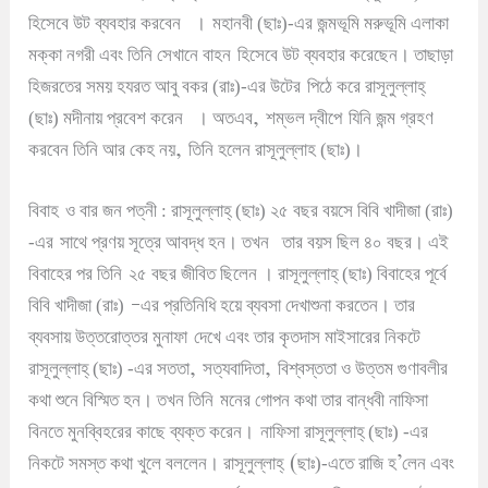
হিসেবে উট ব্যবহার করবেন
।
মহানবী (ছাঃ)-এর জন্মভূমি মরুভূমি এলাকা
মক্কা নগরী এবং তিনি সেখানে বাহন
হিসেবে উট ব্যবহার করেছেন
।
তাছাড়া
হিজরতের সময় হযরত আবু বকর (রাঃ)-এর উটের
পিঠে করে রাসূলুল্লাহ্
,
(ছাঃ) মদীনায় প্রবেশ করেন
।
অতএব
শম্ভল দ্বীপে
যিনি জন্ম গ্রহণ
,
করবেন তিনি আর কেহ নয়
তিনি হলেন রাসূলুল্লাহ (ছাঃ)
।
বিবাহ
ও বার জন পত্নী
: রাসূলুল্লাহ্ (ছাঃ) ২৫ বছর বয়সে বিবি খাদীজা (রাঃ)
-এর
সাথে প্রণয় সূত্রে আবদ্ধ হন
।
তখন
তার বয়স ছিল ৪০ বছর
।
এই
বিবাহের পর তিনি
২৫ বছর জীবিত ছিলেন
।
রাসূলুল্লাহ্ (ছাঃ) বিবাহের পূর্বে
–
বিবি খাদীজা (রাঃ)
এর প্রতিনিধি হয়ে ব্যবসা দেখাশুনা করতেন
।
তার
ব্যবসায় উত্তরোত্তর মুনাফা
দেখে এবং তার কৃতদাস মাইসারের নিকটে
,
,
রাসূলুল্লাহ্ (ছাঃ) -এর সততা
সত্যবাদিতা
বিশ্বস্ততা ও উত্তম গুণাবলীর
কথা শুনে বিস্মিত হন
।
তখন তিনি
মনের গোপন কথা তার বান্ধবী নাফিসা
বিনতে মুনব্বিহরের কাছে ব্যক্ত করেন
।
নাফিসা রাসূলুল্লাহ্ (ছাঃ) -এর
(
’
নিকটে সমস্ত কথা খুলে বললেন
।
রাসূলুল্লাহ্
ছাঃ)-এতে রাজি হ
লেন এবং