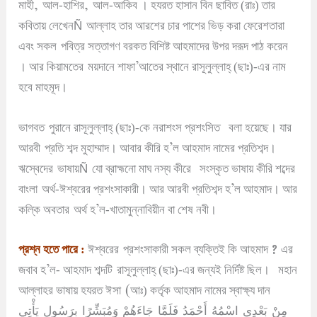
,
,
মাহী
আল-হাশির
আল-আকিব
।
হযরত হাসান বিন ছাবিত (রাঃ) তার
Ñ
কবিতায় লেখেন
আল্লাহ তার আরশের চার পাশের ভিড় করা ফেরেশতারা
এবং সকল
পবিত্র সত্তাগণ বরকত বিশিষ্ট আহমাদের উপর দরূদ পাঠ করেন
’
।
আর কিয়ামতের
ময়দানে শাফা
আতের স্থানে রাসূলুল্লাহ্ (ছাঃ)-এর নাম
হবে মাহমূদ
।
ভাগবত
পুরানে রাসূলুল্লাহ্
(ছাঃ)-কে নরাশংস
প্রশংসিত
বলা হয়েছে
।
যার
’
আরবী
প্রতি শব্দ মুহাম্মাদ
।
আবার কীরি হ
ল আহমাদ নামের প্রতিশব্দ
।
Ñ
ঋস্বেদের
ভাষায়
যো ব্রাহ্মনো মাঘ নস্য কীরে
সংস্কৃত ভাষায় কীরি শব্দের
’
বাংলা
অর্থ-ঈশ্বরের প্রশংসাকারী
।
আর আরবী প্রতিশব্দ হ
ল আহমাদ
।
আর
’
কল্কি অবতার
অর্থ হ
ল-খাতামুন্নাবিয়ীন বা শেষ নবী
।
?
প্রশ্ন হতে পারে :
ঈশ্বরের
প্রশংসাকারী সকল ব্যক্তিই কি আহমাদ
এর
’
জবাব হ
ল- আহমাদ শব্দটি
রাসূলুল্লাহ্ (ছাঃ)-এর জন্যই নির্দিষ্ট ছিল
।
মহান
(
আল্লাহর ভাষায় হযরত ঈসা
আঃ) কর্তৃক আহমাদ নামের স্বাক্ষ্য দান
مِنْ بَعْدِي اسْمُهُ أَحْمَدُ فَلَمَّا جَاءَهُمْ
وَمُبَشِّرًا بِرَسُولٍ يَأْتِي