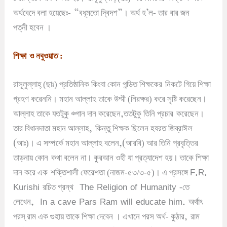
“
”
’
অর্থবেদে বলা হয়েছেঃ-
বধূমতো দ্বিদশ
।
অর্থ হ
ল- তার বার জন
পত্নী
হবেন
।
শিক্ষা
ও নবুওয়াত :
রাসূলুল্লাহ্ (ছাঃ) প্রতিষ্ঠানিক কিংবা কোন পন্ডিত শিক্ষকের
নিকটে গিয়ে শিক্ষা
গ্রহণ করেননি
।
মহান আল্লাহ তাকে উম্মী (নিরক্ষর) করে
সৃষ্টি করেছেন
।
,
আল্লাহ তাকে যতটুকু ঞ্গান দান করেছেন
ততটুকু তিনি প্রচার
করেছেন
।
,
তার বিধানদাতা মহান আল্লাহ
কিন্তু শিক্ষক ছিলেন হযরত জিব্রাঈল
(
,(
আঃ)
।
এ সম্পর্কে মহান আল্লাহ বলেন
আরবি) আর তিনি প্রবৃত্তির
তাড়নায় কোন
কথা বলেন না
।
কুরআন ওহী যা প্রত্যাদেশ হয়
।
তাকে শিক্ষা
F.R.
দান করে এক
শক্তিশালী ফেরেশতা (নাজম-৫৩/৩-৫)
।
এ প্রসঙ্গে
Kurishi
The Religion of Humanity
রচিত গ্রন্থ
-তে
, In a cave Pars Ram will educate him.
লেখেন
অর্থাৎ
,
পরস্ রাম এক গুহায় তাকে শিক্ষা দেবেন
।
এখানে পরস অর্থ- কুঠার
রাম