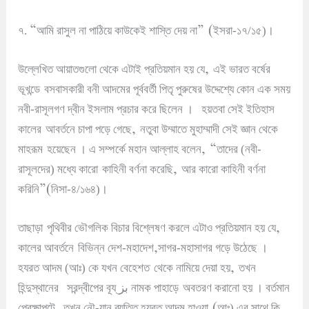
“
” (
৭.
আমি রাসুল না পাঠিয়ে কাউকেই শাস্তি দেয় না
ইসরা-১৭/১৫)
।
,
উল্লেখিত আয়াতগুলো থেকে এটাই প্রতিয়মান হয় যে
এই ভারত বর্ষের
ভূখন্ডে
বসবাসকারী বনী আদমের পূর্ববর্তী পিতৃ পুরুষের উদ্দেশ্যে কোন এক সময়
নবী-রাসূলগণ দ্বীন ইসলাম প্রচার করে ছিলেন
।
হয়তবা সেই ইতিহাস
,
কালের
আবর্তনে চাপা পড়ে গেছে
নতুবা উম্মাতে মুহাম্মাদী সেই জ্ঞান থেকে
, “
মাহরূম
হয়েছেন
।
এ সম্পর্কে মহান আল্লাহ বলেন
তাদের (নবী-
,
রাসূলদের) মধ্যে কারো
কাহিনী বর্ণনা করেছি
আর কারো কাহিনী বর্ণনা
”(
করিনি
নিসা-৪/১৬৪)
।
,
তাছাড়া
পৃথিবীর ভৌগলিক বিচার বিশ্লেষণ করলে এটাও প্রতিয়মান হয় যে
,
কালের আবর্তনে
বিভিন্ন দেশ-মহাদেশ
সাগর-মহাসাগর গড়ে উঠেছে
।
,
হযরত আদম (আঃ) কে যখন বেহেশত
থেকে নামিয়ে দেয়া হয়
তখন
بز
হিন্দুস্থানের
সরন্দ্বীপের বূয্
নামক পাহাড়ে
অবতরণ করানো হয়
।
বর্তমান
,
(
প্রেক্ষাপটে
তখন নৌ-যান ব্যতিত হযরত আদম হাওয়া
আঃ) এর সাথে কি