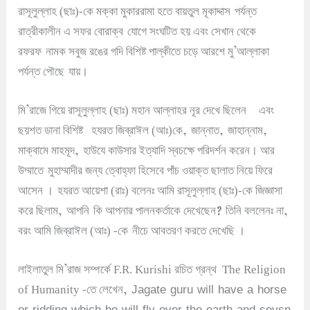
রাসূলুল্লাহ (ছাঃ)-কে মক্কা মুকাররামা হতে বায়তুল মূকাদ্দাস
পর্যন্ত
রাত্রীকালীন এ সফর বোরাক্ব
যোগে সংঘটিত হয় এবং সেখান থেকে
’
রফরফ
নামক সবুজ রঙের গদি বিশিষ্ট পাল্কীতে চড়ে আরশে মু
আল্লাকা
পর্যন্ত পৌছে
যায়
।
’
মি
রাজে গিয়ে রাসূলুল্লাহ (ছাঃ) মহান আল্লাহর নূর দেখে ছিলেন
এবং
,
,
,
ছয়শত ডানা বিশিষ্ট
হযরত জিব্রাঈল (আঃ)কে
জান্নাত
জাহান্নাম
,
মাক্বামে মাহমূদ
হাউযে কাউসার ইত্যাদি স্বচক্ষে পরিদর্শন করেন
।
আর
উম্মাতে
মুহাম্মাদীর জন্য ত্বোহ্ফা হিসেবে পাঁচ ওয়াক্ত ছালাত নিয়ে ফিরে
আসেন
।
হযরত আয়েশা (রাঃ) বলেনঃ আমি রাসূলুল্লাহ (ছাঃ)-কে জিজ্ঞাসা
,
?
,
করে ছিলাম
আপনি
কি আপনার পালনকর্তাকে দেখেছেন
তিনি বললেনঃ না
বরং আমি জিব্রাঈল (আঃ) -কে
নীচে আবতরণ করতে দেখেছি
।
’
লাইলাতুল মি
রাজ সম্পর্কে F.R. Kurishi রচিত গ্রন্থ The Religion
, Jagate guru will have a horse
of Humanity -তে
লেখেন
or ridding which he will fly over the earth and sevsn