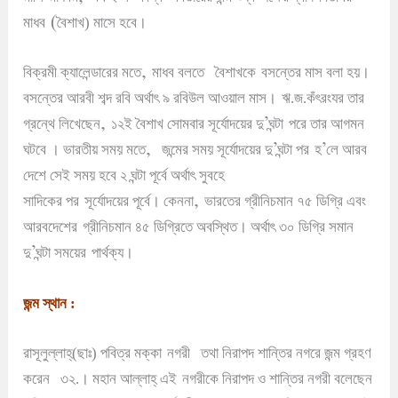
(
মাধব
বৈশাখ) মাসে হবে
।
,
বিক্রমী ক্যালেন্ডারের মতে
মাধব বলতে
বৈশাখকে
বসন্তের মাস বলা হয়
।
বসন্তের আরবী শব্দ রবি অর্থাৎ ৯ রবিউল আওয়াল মাস
।
ঋ.জ.কঁৎরংযর তার
,
’
গ্রন্থে লিখেছেন
১২ই বৈশাখ সোমবার সূর্যোদয়ের দু
ঘন্টা
পরে তার আগমন
,
’
’
ঘটবে
।
ভারতীয় সময় মতে
জন্মের সময় সূর্যোদয়ের দু
ঘন্টা পর
হ
লে আরব
দেশে সেই সময় হবে ২ ঘন্টা পূর্বে অর্থাৎ সুবহে
,
সাদিকের পর
সূর্যোদয়ের পূর্বে
।
কেননা
ভারতের গ্রীনিচমান ৭৫ ডিগ্রি এবং
আরবদেশের
গ্রীনিচমান ৪৫ ডিগ্রিতে অবস্থিত
।
অর্থাৎ ৩০ ডিগ্রি সমান
’
দু
ঘন্টা সময়ের
পার্থক্য
।
জন্ম স্থান :
রাসূলুল্লাহ্(ছাঃ) পবিত্র মক্কা
নগরী
তথা নিরাপদ শান্তির নগরে জন্ম গ্রহণ
করেন
৩২.
।
মহান আল্লাহ্ এই
নগরীকে নিরাপদ ও শান্তির নগরী বলেছেন