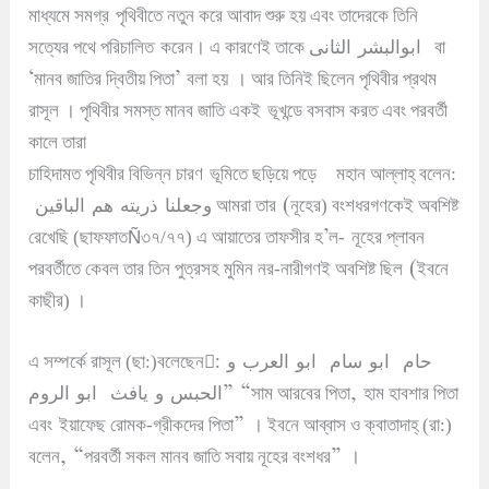
মাধ্যমে সমগ্র
পৃথিবীতে নতুন করে আবাদ শুরু হয় এবং তাদেরকে তিনি
ابوالبشر الثانى
সত্যের পথে পরিচালিত
করেন
।
এ কারণেই তাকে
বা
‘
’
মানব জাতির দ্বিতীয় পিতা
বলা হয়
।
আর তিনিই ছিলেন পৃথিবীর প্রথম
রাসূল
।
পৃথিবীর সমস্ত মানব জাতি একই
ভূখন্ডে বসবাস করত এবং পরবর্তী
কালে তারা
চাহিদামত পৃথিবীর বিভিন্ন চারণ
ভূমিতে ছড়িয়ে পড়ে
মহান আল্লাহ্ বলেন:
وجعلنا ذريته هم الباقين
(
আমরা তার
নূহের) বংশধরগণকেই অবশিষ্ট
Ñ
’
রেখেছি (ছাফফাত
৩৭/৭৭) এ আয়াতের তাফসীর হ
ল-
নূহের প্লাবন
(
পরবর্তীতে কেবল তার তিন পুত্রসহ মুমিন নর-নারীগণই অবশিষ্ট ছিল
ইবনে
কাছীর)
।
:ّ
سام ابو العرب و
حام ابو
এ সম্পর্কে রাসূল (ছা:)বলেছেন
الحبس و يافث ابو الروم
” “
,
সাম আরবের পিতা
হাম হাবশার পিতা
”
এবং
ইয়াফেছ রোমক-গ্রীকদের পিতা
।
ইবনে আব্বাস ও ক্বাতাদাহ্ (রা:)
, “
”
বলেন
পরবর্তী সকল মানব জাতি সবায় নূহের বংশধর
।