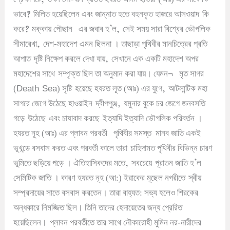
?
ভাবে
মিলিত হয়েছিলেন এবং জান্নাত হতে বহনকৃত হাজরে আসওয়াদ
কি
?
’
,
করে
মক্কায় পৌছান
এর জবাব হ
ল
সেই সময় সারা বিশ্বের ভৌগলিক
,
সীমারেখা
দেশ-মহাদেশ এমন ছিলনা
।
তাছাড়া পৃথিবীর মানচিত্রের প্রতি
,
আপাত
দৃষ্টি নিক্ষেপ করলে দেখা যায়
সেখানে এক একটি মহাদেশ অপর
¬
মহাদেশের সাথে
সম্পৃক্ত ছিল তা অনুমান করা যায়
।
যেমন
মৃত সাগর
Death Sea
,
(
) সৃষ্টি
হয়েছে হযরত লূত (আঃ) এর যুগে
আটলান্টিক মহা
,
সাগরে জেগে উঠেছে হাওয়াইন
দ্বীপপুঞ্জ
যমুনার বুকে চর জেগে জনবসতি
গড়ে
উঠেছে
এবং চাষাবাদ করছে
ইত্যাদি ইত্যাদি ভৌগলিক পরিবর্তন
।
হযরত নূহ (আঃ) এর প্লাবন পরবর্তী
পৃথিবীর সমস্ত মানব জাতি একই
ভূখন্ডে বসবাস করত এবং পরবর্তী কালে তারা
চাহিদামত পৃথিবীর বিভিন্ন চারণ
,
’
ভূমিতে ছড়িয়ে পড়ে
।
ঐতিহাসিকদের মতে
সবচেয়ে
পূরাতন জাতি হ
ল
সেমিটিক জাতি
।
কারণ হযরত নূহ (আ:) ইরাকের মূছেল নগরীতে
স্বীয়
সম্প্রদায়ের সাতে বসবাস করতেন
।
তারা বাহ্যত: সভ্য হলেও শিরকের
অন্ধকারে নিমজ্জিত ছিল
।
তিনি তাদের হেদায়েতের জন্য প্রেরিত
হয়েছিলেন
।
প্লাবন পরবর্তীতে তার সাথে নৌকারোহী মুমিন নর-নারীদের