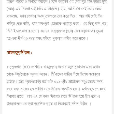
ইঞ্জিল পড়তে ও লিখতে পারতেন
।
তিনি বললেন এই সেই দূত যিনি হযরত মূসা
,
(আঃ)-এর
নিকটে ওহী নিয়ে এসেছিলে
।
হায়
আমি যদি সেই সময় বেচে
,
থাকতাম
যখন তোমার
কওম্ তোমাকে বের করে দিবে
।
আর যদি সেই দিন
,
পর্যন্ত বেচে থাকি
তবে অবশ্যই
তোমাকে সাহায্য করব
।
এর কিছু কাল পরে
তিনি ইন্তেকাল করেন
।
এভাবে
রাসূলুল্লাহ্ (ছাঃ) -এর নবুওয়াতের সূচনা
হয় এবং দীর্ঘ ২৩ বছর যাবৎ পবিত্র
কুরআন নাযিল হতে থাকে
।
’
লাইলাতুল্ মি
রাজ :
(
রাসূলুল্লাহ
ছাঃ) স্বশরীরে বায়তুল্লাহ্ হতে বায়তুল মূকাদ্দাস এবং এখান
’
থেকে উর্ধ্বলোকে
ভ্রমন করেন
।
মি
রাজের তারিখ নিয়ে বিশেষ মতান্তর
’
রয়েছে
।
তবে গ্রহণযোগ্য মত
হ
ল ৬২১ খ্রীঃ মোতাবেক নবুওয়াতের দশম
’
বছর রজব মাসের ২৭ তারিখ রাতে মি
রাজ
সংঘটিত হয়
।
অর্থাৎ ২৬ শে রজব
’
দিবাগত রাতে
।
আর ২৭ শে রজব দিবাগত রাতে
মি
রাজ হয়ে ছিল বলে এ
উপমহাদেশে যে কথা প্রচলিত আছে তা নিতান্তই দলীল বিহীন
।