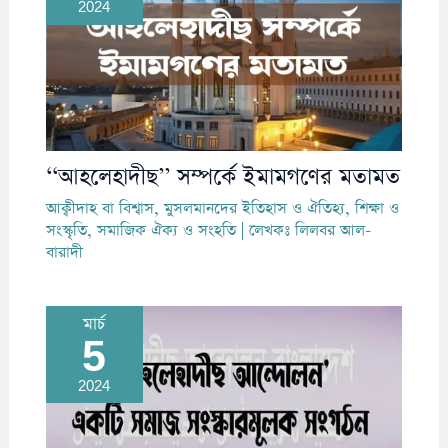
2024
‘‘আহলেহাদীছ’’ সম্পর্কে ইমামগণের মতামত
আক্বীদাহ বা বিশ্বাস
,
মুসলমানদের ইতিহাস ও ঐতিহ্য
,
শিক্ষা ও
সংস্কৃতি
,
সমাজিক ঐক্য ও সংহতি
| লেখকঃ
লিলবর আল-
বারাদী
মার্চ
5
2024