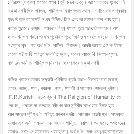
(
: নিরাপদ (মক্কা) শহরের শপথ
ত্বীন-৯৫/০৩)
।
জাহেলিয়াতের যুগেও এই
,
মক্কা নগরী ছিল পবিত্র
শান্তি ও
নিরাপত্তার স্থান
।
এখানে সকল প্রকার
যুদ্ধ বিগ্রহ রক্তক্ষয়ী সংঘর্ষ নিষিদ্ধ
ছিল এবং তা মহাপাপ বলে গণ্য হত
।
কল্কি পুরানের ভাষায় : শম্ভলে বিষ্ণূ
যশাসে গৃহে প্রাদুর্ভাবামাহম
।
অর্থ
’
হ
ল- শম্ভল শহরে প্রধান পুরোহিত গৃহে
তিনি জন্ম গ্রহণ করবেন
।
শম্ভল
’
,
সংস্কৃত শব্দ
।
যার অর্থ হ
ল- শাস্তি
নিরাপদ
।
আরবী ভাষায় এই নগরীকে
Ñ
,
Ñ
,
হেরেম শরীফ
পবিত্র সম্মানিত স্থান
দারুল
আমান
নিরাপদ স্থান
বালাদুল আমীন-
শান্তি ও নিরাপদ শহর পবিত্র মক্কা নগরী
।
কল্কি পুরানের ভাষায় অনুযায়ী পৃথিবীকে ছয়টি অংশে বিভক্ত করা হয়েছে
।
,
,
,
,
যেমন: জাম্বু
শাক
কারুঞ্চ
কাশ
শাকলী ও সালমান (শম্ভল)দ্বীপ
।
F.R.Kurishi
The Religion of Humanity
রচিত গ্রন্থ
তে
,
লেখেন
শম্ভল বা
সালমান দ্বীপের রাজ নন্দীনীর সাথে তার বিবাহ হবে
।
’
আর শম্ভল দ্বীপ হ
ল
পবিত্র মক্কা নগরী
।
সালমান আরবী শব্দ
।
সংস্কৃত
,
,
ভাষায় এর অর্থ
শম্ভল এবং
বাংলায় শান্তি
নিরাপদ
।
অন্যত্র
অর্থবেদের
’
ভাষায়ঃ- নরাশংস উষ্ট্রারস্য
প্রবাহনো
।
অর্থ হ
ল- নরাশংস (মুহাম্মাদ)বাহন