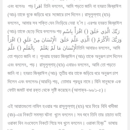
اقرا
,
এবং বলেনঃ
পড়
তিনি বললেন
আমি পড়তে জানি না
হযরত জিব্রাঈল
(আঃ) তাকে বুকে জড়িয়ে ধরে
সজোরে চাপ দিলেন
।
রাসূলুল্লাহ (ছাঃ)
,
’
বললেন
আমার সব শক্তি যেন নিংড়িয়ে নেয়া
হ
ল
।
এরপর হযরত জিব্রাঈল
رَبِّكَ الَّذِي خَلَقَ ()
اقْرَأْ بِاسْمِ
(আঃ) তাকে ছেড়ে দিয়ে বললেনঃ পড়
وَرَبُّكَ الْأَكْرَمُ () الَّذِي عَلَّمَ
خَلَقَ الْإِنْسَانَ مِنْ عَلَقٍ () اقْرَأْ
بِالْقَلَمِ () عَلَّمَ
الْإِنْسَانَ مَا لَمْ يَعْلَمْ
,
তিনি আবারও বললেন
আমি
তো পড়তে জানি না
।
পূনরায় হযরত জিব্রাঈল (আঃ) তাকে অনুরূপ চাপ দিলেন
,
,
এবং বললেন
পড়
।
রাসূলুল্লাহ্ (ছাঃ) এবারও বললেন
আমি তো পড়তে
জানি না
।
হযরত জিব্রাঈল (আঃ)
তৃতীয় বার তাকে জড়িয়ে ধরে অনুরূপ চাপ
,
দিলেন এবং বললেনঃ (আরবি) পড়
তোমার
প্রভুর নামে
।
যিনি মানুষকে এক
(
ফোটা জমাট বাধা রক্ত থেকে সৃষ্টি করেছেন
আলাক্ব
–
৯৬/১-৫)
।
এই আয়াতগুলো নাযিল হওয়ার পর রাসূলুল্লাহ্ (ছাঃ) ঘরে ফিরে
বিবি খাদীজা
(রাঃ)-এর নিকটে সমস্ত ঘটনা খুলে বললেন
।
সব শুনে তিনি তার
চাচাত ভাই
“
ওরাকা বিন নওফেলে নিকটে গিয়ে সব খুলে বললেন
।
ওরাকা হিব্র
ভাষায়