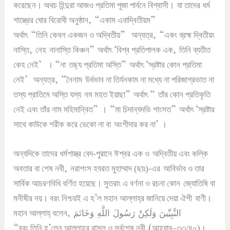
করেছেন
।
অথচ হিন্দুরা আজও প্রতিমা পূজা পার্বনে বিশ্বাসী
।
যা তাদের ধর্ম
, “
”
শাস্ত্রের ঘোর বিরোধী অনুষ্ঠান
একাম এবাদ্বিতীয়ম
“
”
, “
অর্থাৎ
তিনি কেবল একজন ও অদ্বিতীয়
অন্যত্র
একং ব্রহ্ম দ্বিতীয়ং
,
”
‘
,
নাস্তি
নেহ
নানাস্তি কিঞ্চন
অর্থাৎ
বিশ্ব প্রতিপালক এক
তিনি ব্যতীত
’
“
”
‘
কেহ নেই
।
না
তছ্য প্রতিমা অস্তি
অর্থাৎ
স্রষ্টার কোন প্রতিমা
’
, “
নেই
অন্যত্র
নৈনাম
উর্ধভাব না তির্যনকাম না মধ্যে না পরিজাগ্রভাত না
”
“
তস্য প্রাতিমে অস্তি যস্য
নম মহত ইয়াছা
অর্থাৎ
তাঁর কোন প্রতিকৃতি
”
“
”
‘
নেই এবং তাঁর নাম মহিমান্বিত
।
মা চিদান্যদভি শাংসত
অর্থাৎ
স্রষ্টার
’
সাথে কাউকে শরীক করে ডেকো না বা
অংশীদার কর না
।
অন্যদিকে তাদের ধর্মশাস্ত্র বেদ-পুরানে ঈশ্বর এক ও
অদ্বিতীয় এবং কল্কি
,
অবতার বা শেষ নবী
নরাশংস হযরত মুহাম্মাদ (ছাঃ)-এর
আবির্ভাব ও তার
সার্বিক আচরণবিধি বর্ণিত হয়েছে
।
সুতরাং এ বর্ণনা ও রচনা কোন
জ্যোতিষি বা
’
মনীষীর নয়
।
বরং নিশ্চয়ই এ হ
ল মহান আল্লাহ্র জানিয়ে দেয়া ঐশী
বাণী
।
,
وَلَكِنْ رَسُولَ اللَّهِ وَخَاتَمَ
النَّبِيِّينَ
মহান আল্লাহ্ বলেন
“
’
(
বরং তিনি হ
লেন আল্লাহর রাসূল ও সর্বশেষ নবী
আহযাব
–
৩৩/৪০)
।