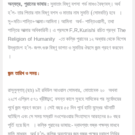
,
অন্যত্র
পুরানের ভাষায় :
সুমাতাং বিষ্ণূ যশসা
গর্ভ মাধও বৈষ্ণবস্
।
অর্থ
’
(
হ
ল- তার পিতার নাম বিষ্ণূ যশস ও মাতার নাম সুমতি
সোমবতি) হবে
।
,
সু+মতি=শান্তি+আত্মা=আমিনা
।
আমিনা
অর্থ
–
শান্তিওয়ালী
তথা
F.R.Kurishi
The
শান্তির আত্মার অধিকারিনী
।
এ প্রসঙ্গে
রচিত গ্রন্থ
Religion of Humanity
-তে কল্কি পুরানের ১২ অধ্যায় থেকে বিশেষ
’
উদ্ধৃতাংশ
হ
ল- জগৎ গুরু বিষ্ণূ ভাগত ও সুমতির ঔরসে জন্ম গ্রহণ করবেন
।
জন্ম
তারিখ ও সময় :
,
রাসূলুল্লাহ্ (ছাঃ) ৯ই রবিউল আওয়াল সোমবার
মোতাবেক ২০
অথবা
;
২২শে এপ্রিল ৫৭১ খ্রীষ্টাব্দে
বসন্ত কালে সুবহে সাদিকের পর
সূর্যোদয়ের
পূর্বে জন্ম গ্রহণ করেন
।
সেই বছর ৫৫ দিন পূর্বে হাতি যুদ্ধের
ঘটনাটি
ঘটেছিল এবং সে সময় সম্রাট নওশেরওয়ার সিংহাসনে আরহনের ৪০ বছর
পূর্তি
হয়ে ছিল
।
কল্কি পুরানের ভাষায়:- দ্বাদশ্যাং শুষ্ক পক্ষস্য মাধবে
,
’
মাসি
মাধবম
অর্থ হ
ল- কল্কি অবতারের জন্ম শুষ্ক পক্ষের দ্বাদশ তিথির