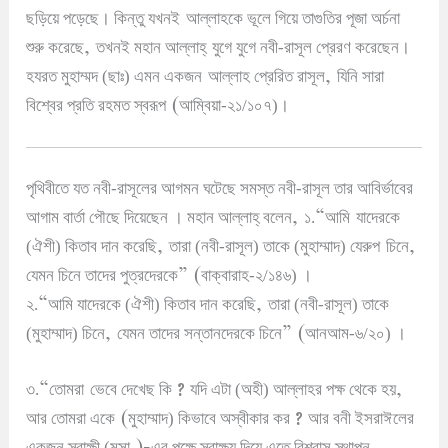
ছড়িয়ে পড়েছে
।
কিন্তু যখনই
আল্লাহকে ভূলে গিয়ে তাগুতির পূজা অর্চনা
,
শুরু করেছে
তখনই মহান আল্লাহ্
যুগে যুগে নবী-রাসূল প্রেরণ করেছেন
।
,
হযরত মুহাম্মদ (ছাঃ) এমন একজন
আল্লাহ প্রেরিত রাসূল
যিনি সারা
(
বিশ্বের প্রতি রহমত স্বরূপ
আম্বিয়া-২১/১০৭)
।
পৃথিবীতে যত নবী-রাসূলের আগমন ঘটেছে সমস্ত নবী-রাসূল তার আবির্ভাবের
,
“
আগাম বার্তা পৌছে দিয়েছেন
।
মহান আল্লাহ্ বলেন
১.
আমি
যাদেরকে
,
,
(ঐশী) কিতাব দান করেছি
তারা (নবী-রাসূল) তাকে (মুহাম্মাদ) যেরুপ
চিনে
” (
যেমন চিনে তাদের পুত্রদেরকে
বাক্বারাহ-২/১৪৬)
।
“
,
২.
আমি যাদেরকে (ঐশী) কিতাব দান করেছি
তারা (নবী-রাসূল) তাকে
,
” (
(মুহাম্মাদ) চিনে
যেমন তাদের সন্তানদেরকে চিনে
আনআম-৬/২০)
।
“
?
,
৩.
তোমরা
ভেবে দেখেছ কি
যদি এটা (অহী) আল্লাহর পক্ষ থেকে হয়
(
?
আর তোমরা একে
মুহাম্মাদ) কিভাবে অস্বীকার কর
আর বনী ইসরাঈলের
)-
একজন স্বাক্ষী (মূসা
এর পক্ষে স্বাক্ষ্য দিয়ে এতে বিশ্বাস স্থাপন