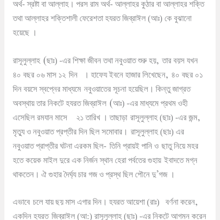
অর্থ- স্রষ্টা বা আল্লাহ
।
পরস রাম অর্থ- আল্লাহর কুঠার বা আল্লাহর শক্তি
তথা আল্লাহর শক্তিশালী ফেরেশতা হযরত জিব্রাঈল (আঃ) কে বুঝানো
হয়েছে
।
(
,
রাসূলুল্লাহ
ছাঃ) -এর শিক্ষা জীবন তথা নবুওয়াত শুরু হয়
তার বয়স যখন
,
৪০ বছর ০৬ মাস ১২
দিন
।
হাফেয ইবনে হাজার লিখেছেন
৪০ বছর ০১
দিন বয়সে স্বপ্নের মাধ্যমে
নবুওয়াতের সূচনা হয়েছিল
।
কিন্তু জাগ্রত
(
অবস্থায় তার নিকটে হযরত জিব্রাঈল
আঃ) -এর মাধ্যমে প্রথম ওহী
,
এসেছিল রমযান মাসে
২১ তারিখ
।
তাছাড়া
রাসূলুল্লাহ (ছাঃ) -এর জন্ম
মৃত্যু ও নবুওয়াত প্রপ্তীর দিন ছিল সমোবার
।
রাসূলুল্লাহ (ছাঃ) এর
নবুওয়াত প্রাপ্তীর ঘটনা এরকম ছিল-
তিনি প্রায়ই পানি ও
ছাতু নিয়ে মহর
হতে কয়েক মাইল দুরে এক নির্জন স্থান হেরা পর্বতের গুহায়
ইবাদতে মগ্ন
’
থাকতেন
।
ঐ গুহার দৈর্ঘ্য চার গজ ও প্রস্থ ছিল পৌনে দু
গজ
।
,
এভাবে
চলে যায় ছয় মাস এগার দিন
।
হযরত আয়েশা (রাঃ)
বর্ণনা করেন
একদিন হযরত
জিব্রাঈল (আ:) রাসূলুল্লাহ (ছাঃ) -এর নিকটে আগমন করেন