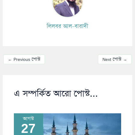
লিলবর আল-বারাদী
←
Previous পোস্ট
Next পোস্ট
→
এ সম্পর্কিত আরো পোস্ট...
আগস্ট
27