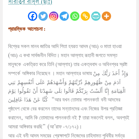
সীরাতুর রাসূল (ছাঃ)
প্রারম্ভিক
আলোচনা :
বিশ্বের সকল মানব জাতির আদি পিতা হযরত আদম (আঃ) ও মাতা হাওয়া
(
আঃ) এ কথা সার্বজনীন বিদিত
।
মহান আল্লাহ রূহানী জগতে সমস্ত
মানুষকে
একত্রিত করে তিনি (আল্লাহ) তার একত্ববাদ ও অবিনশ্বর স্রষ্টা
وَإِذْ أَخَذَ رَبُّكَ مِنْ
সম্পর্কে
অঙ্গিকার নিয়েছেন
।
মহান আল্লাহর ভাষায়
آدَمَ مِنْ ظُهُورِهِمْ ذُرِّيَّتَهُمْ وَأَشْهَدَهُمْ عَلَى أَنْفُسِهِمْ
بَنِي
الْقِيَامَةِ إِنَّا
أَلَسْتُ بِرَبِّكُمْ قَالُوا بَلَى شَهِدْنَا أَنْ تَقُولُوا يَوْمَ
كُنَّا عَنْ هَذَا غَافِلِينَ
“
আর যখন তোমার
পালনকর্তা
বনী আদমের
পৃষ্ঠদেশ থেকে বের করলেন তাদের সন্তানদের এবং নিজের
উপর প্রতিজ্ঞা
,
?
,
করালেন
আমি কি তোমাদের পালনকর্তা নই
তারা সকলেই বলল
অবশ্যই
” (
’
আমরা অঙ্গিকার করছি
আ
রাফ -৭/১৭২)
।
আর এই বনী আদম সময়ের
প্রেক্ষাপটে নিজেদের চাহিদামত পৃথিবীর সর্বত্র