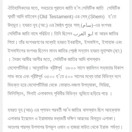
,
’
ঐতিহাসিকদের মতে
সবচেয়ে পূরাতন জাতি হ
ল সেমিটিক জাতি
সেমিটিক
Old Testament
Shem
‘
শব্দটি আদি বাইবেল (
) এর সেম্ (
)
হ
তে
سام
উদ্ভূত
।
হযরত নূহ (আ:) এর জৈষ্ঠ্য পুত্র
সাম্ (
)-এর বংশধর
ابو العرب
সেমিটিক জাতি নামে পরিচিত
।
তিনি ছিলেন
বা
আরব জাতির
,
,
পিতা
।
তাঁর বংশধরগণের মধ্যেই হযরত ইবরাহীম
ইসমাঈল
ইসাহাক এবং
ইসমাঈলের বংশধর ছিলেন মানব জাতির শ্রেষ্ঠ সন্তান হযরত মুহাম্মাদ (ছা:)
,
।
সৈয়দ আমীর আলীর মতে
সেমিটিক জাতির আদি বাসস্থান
মেসোপটিমিয়া
।
আনুমানিক
খ্রীষ্টপূর্ব
৩৮০০ সালে ব্যাবিলন সভ্যতার বিকাশ
‘
লাভ করে এবং খ্রীষ্টপূর্ব
৩৫০০ হ
তে ৫০০ সালের মধ্যে তারা বিভিন্ন দলে
,
,
বিভক্ত হয়ে মেসোপটিমিয়া থেকে
ফোরাত-দজলা উপত্যাকা
সিরিয়া
,
ফিলিস্তিন
সিনাই এলাকাসহ পৃথিবীর বিভিন্ন
ভূমিতে ছড়িয়ে পড়ে
।
’
হযরত নূহ (আঃ) এর প্লাবন পরবর্তী আ
দ জাতির
বাসস্থান ছিল আহক্বাফ
এলাকার ইয়েমেন ও ইয়ামামার মধ্যবর্তী দক্ষিণ আরবের
বিস্তৃত এলাকা
।
অতঃপর পারস্য উপসাগর উপকূল ওমান ও হাজরা মাউত থেকে ইরাক
পর্যন্ত
।