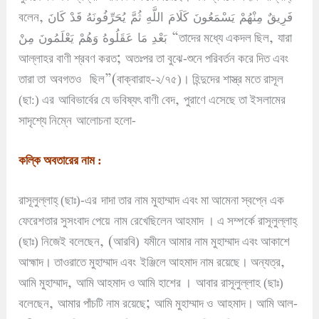
,
قَدْ كَانَ
فَرِيقٌ مِنْهُمْ يَسْمَعُونَ كَلَامَ اللَّهِ ثُمَّ يُحَرِّفُونَهُ
বলেন
مِنْ
بَعْدِ مَا عَقَلُوهُ وَهُمْ يَعْلَمُونَ
“
,
তাদের মধ্যে একদল ছিল
যারা
;
আল্লাহর বাণী শ্রবণ করত
অতঃপর তা বুঝে-শুনে পরিবর্তন করে দিত এবং
”(
তারা তা
অবগতও
ছিল
বাক্বারাহ-২/৭৫)
।
হিন্দুদের শাস্ত্র মতে রাসূল
,
(ছা:) এর
আবিভার্বের যে ভবিষ্যৎ বাণী বেদ
পুরাণে এসেছে তা ইসলামের
সাদৃশ্যে নিম্নে
আলোচনা হলো-
কল্কি অবতারের নাম :
রাসূলুল্লাহ্ (ছাঃ)-এর
দাদা তার নাম মুহাম্মাদ এবং মা আমেনা স্বপ্নে এক
ফেরেশতার সুসংবাদ পেয়ে
নাম রেখেছিলেন আহমাদ
।
এ সম্পর্কে রাসূলুল্লাহ্
, (
(ছাঃ) নিজেই বলেছেন
আরবি)
যমীনে আমার নাম মুহাম্মাদ এবং আকাশে
,
আহ্মাদ
।
তাওরাতে মুহাম্মাদ এবং
ইঞ্জিলে আহমাদ নাম রয়েছে
।
অন্যত্র
,
আমি মুহাম্মাদ
আমি আহমাদ ও আমি হাশের
।
আবার রাসূলুল্লাহ
(ছাঃ)
,
;
বলেছেন
আমার পাঁচটি নাম রয়েছে
আমি মুহাম্মাদ ও
আহমাদ
।
আমি আল-