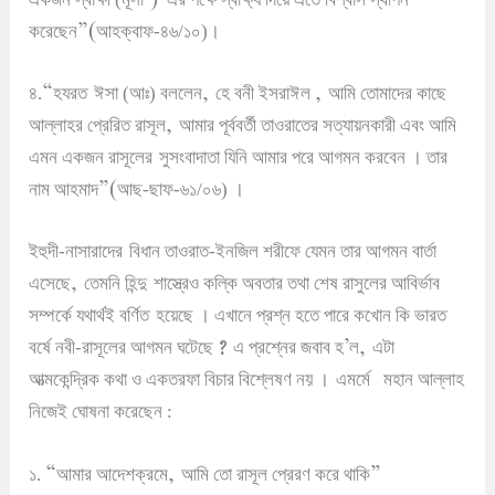
”(
করেছেন
আহক্বাফ-৪৬/১০)
।
“
,
,
৪.
হযরত
ঈসা (আঃ) বললেন
হে বনী ইসরাঈল
আমি তোমাদের কাছে
,
আল্লাহর প্রেরিত রাসূল
আমার পূর্ববর্তী তাওরাতের সত্যায়নকারী এবং আমি
এমন একজন রাসূলের
সুসংবাদাতা যিনি আমার পরে আগমন করবেন
।
তার
”(
নাম আহমাদ
আছ-ছাফ-৬১/০৬)
।
ইহুদী-নাসারাদের
বিধান তাওরাত-ইনজিল শরীফে যেমন তার আগমন বার্তা
,
এসেছে
তেমনি হিন্দু
শাস্ত্রেও কল্কি অবতার তথা শেষ রাসুলের আবির্ভাব
সম্পর্কে যথার্থই বর্ণিত
হয়েছে
।
এখানে প্রশ্ন হতে পারে কখোন কি ভারত
?
’
,
বর্ষে নবী-রাসূলের আগমন ঘটেছে
এ প্রশ্নের জবাব হ
ল
এটা
আত্মকেন্দ্রিক কথা ও একতরফা বিচার বিশ্লেষণ নয়
।
এমর্মে
মহান আল্লাহ
নিজেই ঘোষনা করেছেন :
“
,
”
১.
আমার আদেশক্রমে
আমি তো রাসূল প্রেরণ করে থাকি