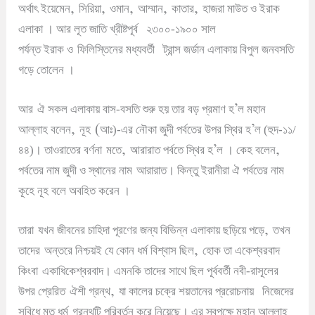
,
,
,
,
,
অর্থাৎ ইয়েমেন
সিরিয়া
ওমান
আম্মান
কাতার
হাজরা মাউত ও ইরাক
এলাকা
।
আর লূত জাতি খ্রীষ্টপূর্ব
২৩০০-১৯০০ সাল
পর্যন্ত ইরাক ও
ফিলিস্তিনের মধ্যবর্তী
ট্রান্স জর্ডান এলাকায় বিপুল জনবসতি
গড়ে তোলেন
।
’
আর
ঐ সকল এলাকায় বাস-বসতি শুরু হয় তার বড় প্রমাণ হ
ল মহান
,
(
’
আল্লাহ বলেন
নূহ
আঃ)-এর নৌকা জুদী পর্বতের উপর স্থির হ
ল (হুদ-১১/
,
’
,
৪৪)
।
তাওরাতের বর্ণনা
মতে
আরারাত পর্বতে স্থির হ
ল
।
কেহ বলেন
পর্বতের নাম জুদী ও স্থানের নাম
আরারাত
।
কিন্তু ইরানীরা ঐ পর্বতের নাম
কূহে নূহ বলে অবহিত করেন
।
,
তারা
যখন জীবনের চাহিদা পূরণের জন্য বিভিন্ন এলাকায় ছড়িয়ে পড়ে
তখন
,
তাদের
অন্তরে নিশ্চয়ই যে কোন ধর্ম বিশ্বাস ছিল
হোক তা একেশ্বরবাদ
কিংবা
একাধিকেশ্বরবাদ
।
এমনকি তাদের সাথে ছিল পূর্ববর্তী নবী-রাসূলের
,
উপর প্রেরিত
ঐশী গ্রন্থ
যা কালের চক্রে শয়তানের প্ররোচনায়
নিজেদের
সুবিধে মত ধর্ম
গ্রন্থটি পরিবর্তন করে নিয়েছে
।
এর স্বপক্ষে মহান আল্লাহ্