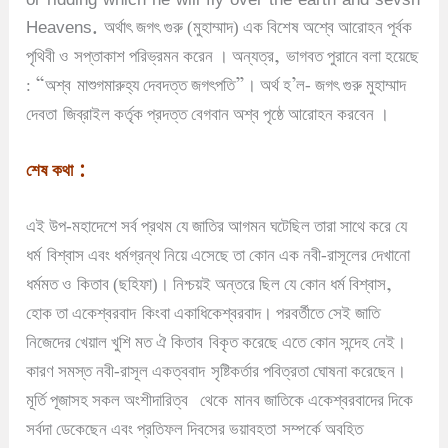
Heavens.
অর্থাৎ জগৎ গুরু (মুহাম্মাদ) এক বিশেষ অশ্বে আরোহন পূর্বক
,
পৃথিবী ও
সপ্তাকাশ পরিভ্রমন করেন
।
অন্যত্র
ভাগবত পুরানে বলা হয়েছে
“
”
’
:
অশ্ব
মাশুগমারুহ্য দেবদত্ত জগৎপতি
।
অর্থ হ
ল- জগৎ গুরু মুহাম্মাদ
দেবতা
জিব্রাইল কর্তৃক প্রদত্ত বেগবান অশ্ব পৃষ্ঠে আরোহন করবেন
।
:
শেষ কথা
এই উপ-মহাদেশে সর্ব প্রথম যে জাতির আগমন ঘটেছিল তারা সাথে করে যে
ধর্ম
বিশ্বাস এবং ধর্মগ্রন্থ নিয়ে এসেছে তা কোন এক নবী-রাসূলের দেখানো
,
ধর্মমত ও
কিতাব (ছহিফা)
।
নিশ্চয়ই অন্তরে ছিল যে কোন ধর্ম বিশ্বাস
হোক তা একেশ্বরবাদ
কিংবা একাধিকেশ্বরবাদ
।
পরবর্তীতে সেই জাতি
নিজেদের খেয়াল খুশি মত ঐ কিতাব
বিকৃত করেছে এতে কোন সন্দেহ নেই
।
কারণ সমস্ত নবী-রাসূল একত্ববাদ
সৃষ্টিকর্তার পবিত্রতা ঘোষনা করেছেন
।
মূর্তি পূজাসহ সকল অংশীদারিত্ব
থেকে
মানব জাতিকে একেশ্বরবাদের দিকে
সর্বদা ডেকেছেন এবং প্রতিফল দিবসের ভয়াবহতা
সম্পর্কে অবহিত