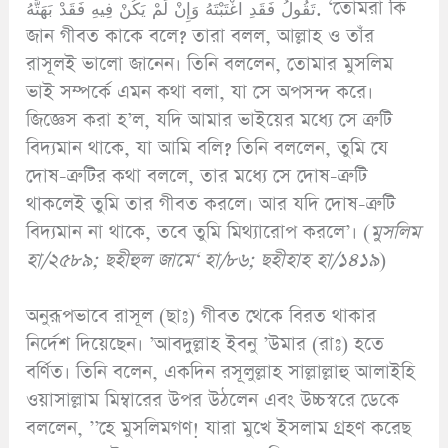
تَقُولُ فَقَدِ اغْتَبْتَهُ وَإِنْ لَمْ يَكُنْ فِيهِ فَقَدْ بَهَتَّهُ. ‘তোমরা কি
জান গীবত কাকে বলে? তারা বলল, আল্লাহ ও তাঁর
রাসূলই ভালো জানেন। তিনি বললেন, তোমার মুসলিম
ভাই সম্পর্কে এমন কথা বলা, যা সে অপসন্দ করে।
জিজ্ঞেস করা হ’ল, যদি আমার ভাইয়ের মধ্যে সে ত্রুটি
বিদ্যমান থাকে, যা আমি বলি? তিনি বললেন, তুমি যে
দোষ-ত্রুটির কথা বললে, তার মধ্যে সে দোষ-ত্রুটি
থাকলেই তুমি তার গীবত করলে। আর যদি দোষ-ত্রুটি
বিদ্যমান না থাকে, তবে তুমি মিথ্যারোপ করলে’। (
মুসলিম
হা/২৫৮৯; ছহীহুল জামে‘ হা/৮৬; ছহীহাহ হা/১৪১৯
)
অনুরূপভাবে রাসূল (ছাঃ) গীবত থেকে বিরত থাকার
নির্দেশ দিয়েছেন। ’আবদুল্লাহ ইবনু ’উমার (রাঃ) হতে
বর্ণিত। তিনি বলেন, একদিন রসূলুল্লাহ সাল্লাল্লাহু আলাইহি
ওয়াসাল্লাম মিম্বারের উপর উঠলেন এবং উচ্চস্বরে ডেকে
বললেন, ’’হে মুসলিমগণ! যারা মুখে ইসলাম গ্রহণ করেছ