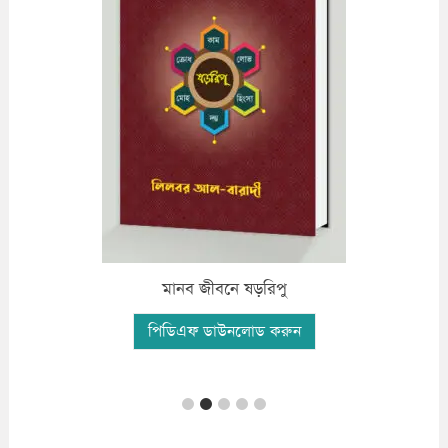
ফযীলতপূর্ন দো’আ ও যিকির
পিডিএফ ডাউনলোড করুন