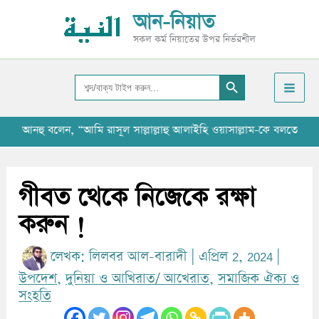
Skip
আ
আন-নিয়াত
to
র্কা
সকল কর্ম নিয়াতের উপর নির্ভরশীল
content
ই
Search Button
ভ
Search
for:
হু বলেন, “আমি রাসূল সাল্লাল্লাহু আলাইহি ওয়াসাল্লাম-কে বলতে শুনেছি যে, 
গীবত থেকে নিজেকে রক্ষা
করুন !
লেখক:
লিলবর আল-বারাদী
|
এপ্রিল 2, 2024
|
উপদেশ
,
দুনিয়া ও আখিরাত/ আখেরাত
,
সমাজিক ঐক্য ও
সংহতি