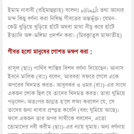
ইমাম নাবাবী (রহিমাহুল্লাহ) বলেনঃ الْمُحَاكَاة তথা অন্যের
মন্দ কিছু বর্ণনা করা নিষিদ্ধ গীবতের অন্তর্ভূক্ত। যেমন-
কেউ খুড়িয়ে খুড়িয়ে হাঁটে অথবা মাথা নীচু করে হাঁটে
ইত্যাদি অঙ্গ-ভঙ্গিমা প্রদর্শন করা। (মিরক্বাতুল মাফাতীহ)
গীবত হলো মানুষের গোশত ভক্ষণ করা :
রাসূল (ছাঃ) পার্থিব শাস্তির বিশদ বর্ণনা দিয়েছেন। আনাস
ইবনে মালিক (রাঃ) বলেন, আরবরা সফরে গেলে একে
অপরের খিদমত করত। আবুবকর ও ওমর (রাঃ)-এর সাথে
একজন লোক ছিল যে তাদের খিদমত করত। তারা ঘুমিয়ে
পড়লেন। অতঃপর জাগ্রত হ’লে লক্ষ্য করলেন যে, সে
তাদের জন্য খাবার প্রস্ত্তত করেনি (বরং ঘুমিয়ে আছে)।
ফলে একজন তার অপর সাথীকে বললেন, এতো
তোমাদের নবী করীম (ছাঃ)-এর ন্যায় ঘুমায়। অন্য বর্ণনায়