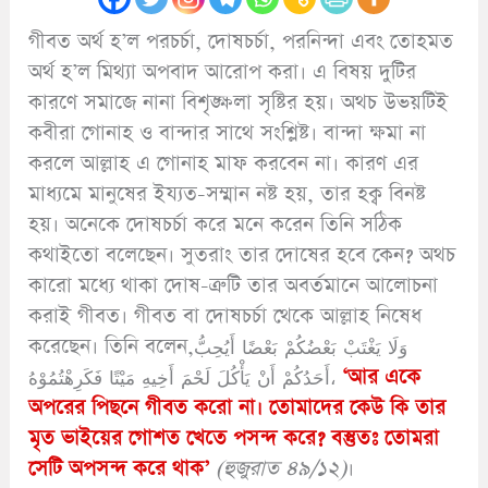
গীবত অর্থ হ’ল পরচর্চা, দোষচর্চা, পরনিন্দা এবং তোহমত
অর্থ হ’ল মিথ্যা অপবাদ আরোপ করা। এ বিষয় দুটির
কারণে সমাজে নানা বিশৃঙ্ক্ষলা সৃষ্টির হয়। অথচ উভয়টিই
কবীরা গোনাহ ও বান্দার সাথে সংশ্লিষ্ট। বান্দা ক্ষমা না
করলে আল্লাহ এ গোনাহ মাফ করবেন না। কারণ এর
মাধ্যমে মানুষের ইয্যত-সম্মান নষ্ট হয়, তার হক্ব বিনষ্ট
হয়। অনেকে দোষচর্চা করে মনে করেন তিনি সঠিক
কথাইতো বলেছেন। সুতরাং তার দোষের হবে কেন? অথচ
কারো মধ্যে থাকা দোষ-ত্রুটি তার অবর্তমানে আলোচনা
করাই গীবত। গীবত বা দোষচর্চা থেকে আল্লাহ নিষেধ
করেছেন। তিনি বলেন,وَلَا يَغْتَبْ بَعْضُكُمْ بَعْضًا أَيُحِبُّ
أَحَدُكُمْ أَنْ يَأْكُلَ لَحْمَ أَخِيهِ مَيْتًا فَكَرِهْتُمُوْهُ،
‘আর একে
অপরের পিছনে গীবত করো না। তোমাদের কেউ কি তার
মৃত ভাইয়ের গোশত খেতে পসন্দ করে? বস্তুতঃ তোমরা
সেটি অপসন্দ করে থাক’
(হুজুরাত ৪৯/১২)
।