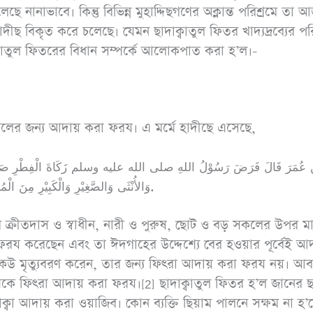
হাঃ ১৭৩৪, আহমাদ
 নানাভাবে। কিন্তু বিভিন্ন মুহাদ্দিছগণের অক্লান্ত পরিশ্রমে তা 
১৩১৭৪)
াদীছ বিকৃত করে চলেছে। যেমন ছাদাক্বাতুল ফিতর খাদ্যদ্রব্যের পরি
ক্বাতুল ফিতরের বিধান সম্পর্কে আলোকপাত করা হ’ল।-
কলের জন্য আদায় করা ফরয। এ মর্মে হাদীছে এসেছে,
 عُمَرَ قَالَ فَرَضَ رَسُوْلُ اللهِ صلى الله عليه وسلم زَكَاةَ الْفِطْرِ صَاعًا مِنْ 
وَالأُنْثَى وَالصَّغِيْرِ وَالْكَبِيْرِ مِنَ الْمُسْلِمِيْنَ وَأَمَرَ بِهَا أَنْ تُؤَدَّى قَبْلَ خُرُوْجِ النَّاسِ إِلَى الصَّلاَةِ.
তের ক্রীতদাস ও স্বাধীন, নারী ও পুরুষ, ছোট ও বড় সকলের উপর মা
ফরয করেছেন এবং তা ঈদগাহের উদ্দেশ্যে বের হওয়ার পূর্বেই আ
 কেউ মৃত্যুবরণ করেন, তার জন্য ফিৎরা আদায় করা ফরয নয়। আব
থেকে ফিৎরা আদায় করা ফরয।[2] ছাদাক্বাতুল ফিতর হ’ল জানের ছাদ
্বা আদায় করা ওয়াজিব। কোন ব্যক্তি ছিয়াম পালনে সক্ষম না হ’