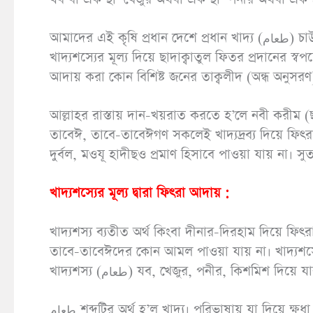
আমাদের এই কৃষি প্রধান দেশে প্রধান খাদ্য (طعام) চাউল। সেকারণ চাউল দিয়ে ছাদাক্বাতুল ফিতর আদায় করাই উত্তম।
খাদ্যশস্যের মূল্য দিয়ে ছাদাক্বাতুল ফিতর প্রদানের স্ব
আদায় করা কোন বিশিষ্ট জনের তাক্বলীদ (অন্ধ অনুসরণ
আল্লাহর রাস্তায় দান-খয়রাত করতে হ’লে নবী করীম (ছাঃ
তাবেঈ, তাবে-তাবেঈগণ সকলেই খাদ্যদ্রব্য দিয়ে ফিৎরা
দুর্বল, মওযূ হাদীছও প্রমাণ হিসাবে পাওয়া যায় না। 
খাদ্যশস্যের মূল্য দ্বারা ফিৎরা আদায় :
খাদ্যশস্য ব্যতীত অর্থ কিংবা দীনার-দিরহাম দিয়ে ফিৎ
তাবে-তাবেঈদের কোন আমল পাওয়া যায় না। খাদ্যশস্য
খাদ্যশস্য (طعام) যব, খেজুর, পনীর, কিশমি
طعام শব্দটির অর্থ হ’ল খাদ্য। পরিভাষায় যা দিয়ে ক্ষুধা নিবারণ করা যায়, তাই طعام। طعام দ্বারা টাকা-পয়সা বুঝায় না।