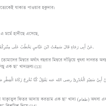
ত্যেকেই যাকাত পাওয়ার হক্বদার।
 এ মর্মে হাদীছে এসেছে,
عَنْ أَبِى رَجَاءٍ قَالَ سَمِعْتُ ابْنَ عَبَّاسٍ يَخْطُبُ عَلَى مِنْبَرِكُمْ يَعْنِى مِنْبَرَ الْبَصْرَةِ، يَقُولُ صَدَقَةُ الْفِطْرِ صَاعٌ مِنْ طَعَامٍ.
মাদের মিম্বরে অর্থাৎ বছরার মিম্বরে দাঁড়িয়ে খুৎবা দানরত অবস্
 এক ছা‘ খাদ্যদ্রব্য।[13]
ْ أَبِيْ سَعِيْدٍ الْخُدْرِىَّ رضى الله عنه يَقُوْلُ كُنَّا نُخْرِجُ زَكَاةَ الْفِطْرِ صَ
ুল ফিতর আদায় করতাম এক ছা‘ খাদ্য (طعام) অথবা এক ছা‘
া‘ কিশমিশ দিয়ে।[14]