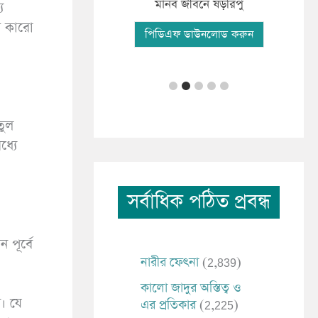
ফযী
িকাংশ মানব সমাচার
মানব জীবনে ষড়রিপু
য
র কারো
পি
িএফ ডাউনলোড করুন
পিডিএফ ডাউনলোড করুন
তুল
্যে
সর্বাধিক পঠিত প্রবন্ধ
 পূর্বে
নারীর ফেৎনা
(2,839)
কালো জাদুর অস্তিত্ব ও
। যে
এর প্রতিকার
(2,225)