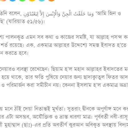
وَمَا خَلَقْت ‘আমি জিন ও
ছি’ (যারিয়াত ৫১/৫৬)।
‘পরো
াশ্যে পালনকৃত এমন সব কথা ও কাজের সমষ্টি, যা আল্লাহ পসন্দ 
আনাস (রাযি.) থেকে
জীবন
শর্ত রয়েছে। এক. একমাত্র আল্লাহর উদ্দেশ্যে সমস্ত ইবাদত হ’তে
বর্ণিত, নবী সাল্লাল্লাহু
পালন করতে হবে।
‘আর
আলাইহি ওয়াসাল্লাম
ধোঁকার
বলেছেনঃ তোমরা (দ্বীনের
য়ে নেয়ারও ব্যবস্থা রেখেছেন। ছিয়াম হ’ল মহান আল্লাহর ইবাদতের মধ
ব্যাপারে) সহজ পন্থা
 হয়ে থাকে, তার ক্ষতি পুষিয়ে নেয়ার জন্য ছাদাক্বাতুল ফিতর আ
অবলম্বন কর, কঠিন পন্থা
 ও পরিমার্জন করা সমীচীন নয়। কেননা ইসলাম হ’ল একমাত্র অভ্রান
অবলম্বন করো না,
মানুষকে সুসংবাদ দাও,
নে ঠাঁই দেয়া নিতান্তই মূর্খতা। সুতরাং দ্বীনকে অপূর্ণাঙ্গ মনে ক
বিরক্তি সৃষ্টি করো না।
 এটা অসম্ভব, অযৌক্তিক ও ভ্রান্ত ধারণা মাত্র। পূর্ববর্তী নবী-রা
(৬১২৫; মুসলিম ৩২/৩
নবী মুহাম্মাদ (ছাঃ)-এর প্রতি অবতীর্ণ কুরআন অবিকৃত অবস্থায় বিদ্য