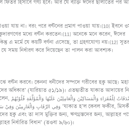
াতুল ফিতর হিসাবে গণ্য হবে। আর যে ব্যক্তি ঈদের ছালাতের পর 
পাওয়া যায় না। বরং পরে বণ্টনের প্রমাণ পাওয়া যায়।[10] ইবনে 
্বদারগণের মধ্যে বণ্টন করতেন।[11] অনেকে মনে করেন, ঈদের
িন্তু এ মর্মে যে কয়টি বর্ণনা এসেছে, তা গ্রহণযোগ্য নয়।[12] সুত
ন্য যে সময় নির্ধারণ করে দিয়েছেন তা পালন করা আবশ্যক।
মাঝে বণ্টন করবে। কেননা ধনীদের সম্পদে গরীবের হক্ব আছে। মহ
দের অধিকার’ (যারিয়াত ৫১/১৯)। এতদ্ব্যতীত যাকাত আদায়ের নিম্
إِنَّمَا الصَّد
وَفِي الرِّقَابِ وَالْغَار ‘যাকাত হ’ল কেবল ফকীর, মিসকীন,
 হক্ব এবং তা দাস মুক্তির জন্য, ঋণগ্রস্তদের জন্য, আল্লাহর প
াহর নির্ধারিত বিধান’ (তওবা ৯/৬০)।