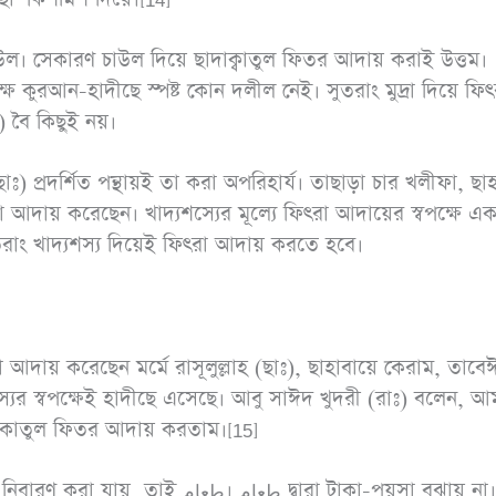
পক্ষে কুরআন-হাদীছে স্পষ্ট কোন দলীল নেই। সুতরাং মুদ্রা দিয়ে ফিৎ
) বৈ কিছুই নয়।
) প্রদর্শিত পন্থায়ই তা করা অপরিহার্য। তাছাড়া চার খলীফা, ছা
 আদায় করেছেন। খাদ্যশস্যের মূল্যে ফিৎরা আদায়ের স্বপক্ষে এক
সুতরাং খাদ্যশস্য দিয়েই ফিৎরা আদায় করতে হবে।
রা আদায় করেছেন মর্মে রাসূলুল্লাহ (ছাঃ), ছাহাবায়ে কেরাম, তাবে
ের স্বপক্ষেই হাদীছে এসেছে। আবু সাঈদ খুদরী (রাঃ) বলেন, আ
শ দিয়ে যাকাতুল ফিতর আদায় করতাম।[15]