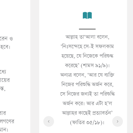
কালের জীবনই প্রকৃত
আল্লাহ তা‘আলা বলেন,
করেন ও
জন
’ (আনকাবূত ২৯/৬৪)।
‘নিঃসন্দেহে সে-ই সফলকাম
 হবে।
(সা
 দুনিয়ার জীবন শুধু
হয়েছে, যে নিজেকে পরিশুদ্ধ
«مَا الْإِيمَانُ قَالَ إِذَا سَرَّتْكَ
 সামগ্রী মাত্র’ (ইমরান
করেছে’ (শামস ৯১/৯)।
ُكَ
্যে
৩/১৮৫)।
অন্যত্র বলেন, ‘আর যে ব্যক্তি
ُولَ
দায়ের
নিজের পরিশুদ্ধি অর্জন করে,
حَاكَ
্ত,
সে নিজের জন্যই তা পরিশুদ্ধি
ْهُ
অর্জন করে। আর এটা হ’ল
হে
রার
আল্লাহর কাছেই প্রত্যাবর্তন’
কী
সূলগণের
(ফাতির ৩৫/১৮)।
সৎ
মান।