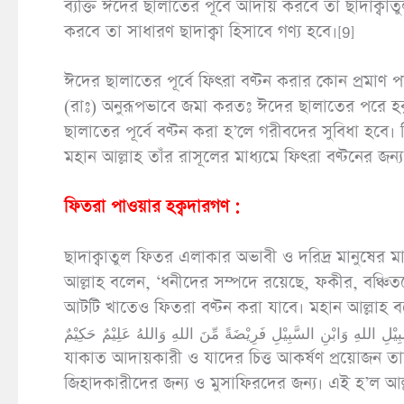
ব্যক্তি ঈদের ছালাতের পূর্বে আদায় করবে তা ছাদাক্ব
করবে তা সাধারণ ছাদাক্বা হিসাবে গণ্য হবে।[9]
ঈদের ছালাতের পূর্বে ফিৎরা বণ্টন করার কোন প্রমাণ 
(রাঃ) অনুরূপভাবে জমা করতঃ ঈদের ছালাতের পরে হক
ছালাতের পূর্বে বণ্টন করা হ’লে গরীবদের সুবিধা হবে। ক
মহান আল্লাহ তাঁর রাসূলের মাধ্যমে ফিৎরা বণ্টনের জ
ফিতরা পাওয়ার হক্বদারগণ :
ছাদাক্বাতুল ফিতর এলাকার অভাবী ও দরিদ্র মানুষের 
আল্লাহ বলেন, ‘ধনীদের সম্পদে রয়েছে, ফকীর, বঞ্চিত
আটটি খাতেও ফিতরা বণ্টন করা যাবে। মহান আল্লাহ বলেন, َقَاتُ لِلْفُقَرَاءِ وَالْمَسَاكِيْنَ وَالْعَامِلِيْنَ عَلَيْهَا وَالْمُؤَلَّفَةِ قُلُوْبُهُمْ
ِمِيْنَ وَفِيْ سَبِيْلِ اللهِ وَابْنِ السَّبِيْلِ فَرِيْضَةً مِّنَ اللهِ وَاللهُ عَلِيْمٌ حَكِيْمٌ
যাকাত আদায়কারী ও যাদের চিত্ত আকর্ষণ প্রয়োজন তাদের
জিহাদকারীদের জন্য ও মুসাফিরদের জন্য। এই হ’ল আল্ল