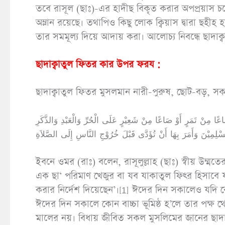
তবে রাসূল (ছাঃ)-এর হাদীছ বিকৃত করার অপপ্রয়াস চলেছে
অম্লান রয়েছে। তথাপিও কিছু লোক ক্বিয়াস দ্বারা ছহীহ হ
তার সমমূল্য দিয়ে আদায় করা। আলোচ্য নিবন্ধে ছাদা
ছাদাক্বাতুল ফিতর কার উপর ফরয :
ছাদাক্বাতুল ফিতর মুসলমান নারী-পুরুষ, ছোট-বড়, স
تَمَرٍ أَوْ صَاعًا مِنْ شَعِيْرٍ عَلَى الْحُرِّ وَالْعَبْدِ وَالذَّكَرِ
ইবনে ওমর (রাঃ) বলেন, রাসূলুল্লাহ (ছাঃ) স্বীয় উম্ম
এক ছা‘ পরিমাণ খেজুর বা যব যাকাতুল ফিৎর হিসাবে 
করার নির্দেশ দিয়েছেন’।[1] ঈদের দিন সকালেও যদি
ঈদের দিন সকালে কোন বাচ্চা ভূমিষ্ঠ হ’লে তার পক্ষ 
মালের নয়। বিধায় জীবিত সকল মুসলিমের জানের ছাদাক