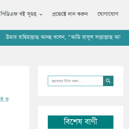
আ
র্কা
পিডিএফ বই সূমহ
প্রজেক্টে দান করুন
যোগাযোগ
ই
ভ
াদ্বিয়াল্লাহু আনহু বলেন, “আমি রাসূল সাল্লাল্লাহু আলাইহি ও
Search Button
Search
for:
নাত ও
বিশেষ বাণী