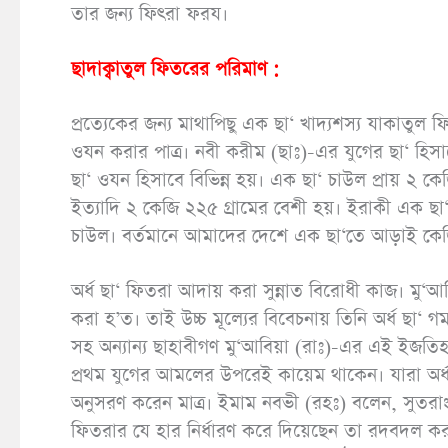
তার জন্য ফিৎরা ফরয।
ছাদাক্বাতুল ফিতরের পরিমাণ :
প্রত্যেকের জন্য মাথাপিছু এক ছা‘ খাদ্যশস্য যাকাতু
ওযন করার পাত্র। নবী করীম (ছাঃ)-এর যুগের ছা‘ হিস
ছা‘ ওযন হিসাবে বিভিন্ন হয়। এক ছা‘ চাউল প্রায় ২ কে
ইত্যাদি ২ কেজি ২২৫ গ্রামের বেশী হয়। ইরাকী এক ছা‘ 
চাউল। বর্তমানে আমাদের দেশে এক ছা‘তে আড়াই কে
অর্ধ ছা‘ ফিতরা আদায় করা সুন্নাত বিরোধী কাজ। মু‘
করা হ’ত। তাই উচ্চ মূল্যের বিবেচনায় তিনি অর্ধ ছা‘ গম 
সহ অন্যান্য ছাহাবীগণ মু‘আবিয়া (রাঃ)-এর এই ইজতিহাদ
প্রথম যুগের আমলের উপরেই কায়েম থাকেন। যারা অর্ধ 
অনুসরণ করেন মাত্র। ইমাম নবভী (রহঃ) বলেন, সুতরাং 
ফিতরার যে হার নির্ধারণ করে দিয়েছেন তা রদবদল ক