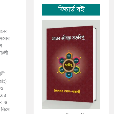
ফিচার্ড বই
রনের
ফসলের
ুর
ঞ্জলী
ানী
রাঃ)
 ও
য়ের
ের ও
 লিখে