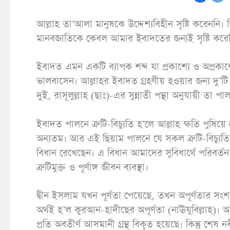
আল্লাহ তা‘আলা মানুষকে উদ্দেশ্যবিহীন সৃষ্টি করেননি। তিনি বলেন, ُ الْجِنَّ وَالْإِنْسَ إِلاَّ لِيَعْبُدُوْنِ
মানবজাতিকে কেবল আমার ইবাদতের জন্যই সৃষ্টি করে
ইবাদত এমন একটি ব্যাপক শব্দ যা প্রকাশ্যে ও অপ্রক
ভালবাসেন। আল্লাহর ইবাদত গ্রহণীয় হওয়ার জন্য দু’টি 
দুই. রাসূলুল্লাহ (ছাঃ)-এর সুন্নাতী পন্থা অনুযায়ী তা 
ইবাদত পালনে ত্রুটি-বিচ্যুতি হ’লে আল্লাহ ক্ষতি পুষি
অন্যতম। আর এই ছিয়াম পালনে যে সকল ত্রুটি-বিচ্যুতি
বিধান রেখেছেন। এ বিধান আমাদের সুবিধার্থে পরিবর্তন
ত্রুটিমুক্ত ও পূর্ণাঙ্গ জীবন ব্যবস্থা।
দ্বীন ইসলাম যখন পূর্ণতা পেয়েছে, তখন অপূর্ণতার সংশয় ম
অর্থই হ’ল কুরআন-হাদীছের অপূর্ণতা (নাঊযুবিল্লাহ)। আর
প্রতি অবতীর্ণ আসমানী গ্রন্থ বিকৃত হয়েছে। কিন্তু শেষ 