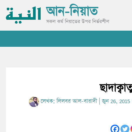
Skip
আন-নিয়াত
to
content
সকল কর্ম নিয়াতের উপর নির্ভরশীল
ছাদাক্ব
লেখক:
লিলবর আল-বারাদী
|
জুন 26, 2015