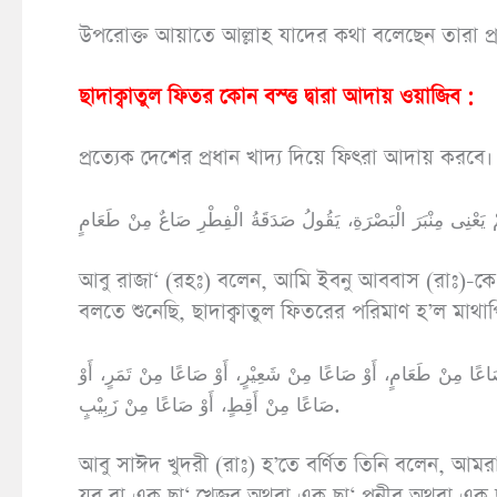
উপরোক্ত আয়াতে আল্লাহ যাদের কথা বলেছেন তারা প্র
ছাদাক্বাতুল ফিতর কোন বস্ত্ত দ্বারা আদায় ওয়াজিব :
প্রত্যেক দেশের প্রধান খাদ্য দিয়ে ফিৎরা আদায় করবে।
আবু রাজা‘ (রহঃ) বলেন, আমি ইবনু আববাস (রাঃ)-কে তো
বলতে শুনেছি, ছাদাক্বাতুল ফিতরের পরিমাণ হ’ল মাথাপিছু
اعًا مِنْ طَعَامٍ، أَوْ صَاعًا مِنْ شَعِيْرٍ، أَوْ صَاعًا مِنْ تَمَرٍ، أَوْ
صَاعًا مِنْ أَقِطٍ، أَوْ صَاعًا مِنْ زَبِيْبٍ.
আবু সাঈদ খুদরী (রাঃ) হ’তে বর্ণিত তিনি বলেন, আমরা যাক্বাত
যব বা এক ছা‘ খেজুর অথবা এক ছা‘ পনীর অথবা এক ছ