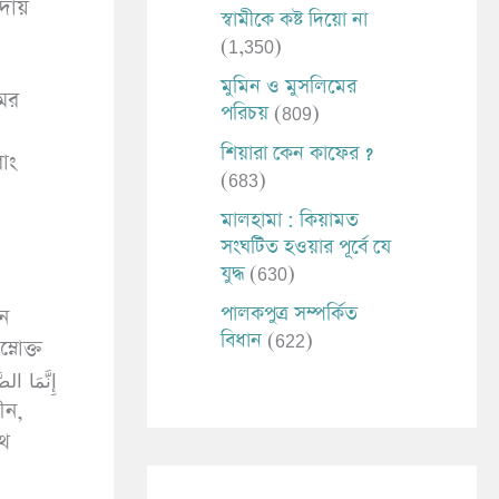
আদায়
স্বামীকে কষ্ট দিয়ো না
(1,350)
মুমিন ও মুসলিমের
ওমর
পরিচয়
(809)
শিয়ারা কেন কাফের ?
রাং
(683)
মালহামা : কিয়ামত
সংঘটিত হওয়ার পূর্বে যে
যুদ্ধ
(630)
পালকপুত্র সম্পর্কিত
ান
বিধান
(622)
নোক্ত
থে