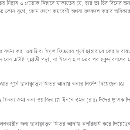
রামাযান ও ছিয়াম
অধ
নিছাব ও প্রত্যেক নিছাবে যাকাতের যে, হার তা চির দিনের জন্
ছেন। এতে কোন যুগে, কোন দেশে কমবেশী অথবা রদবদল করার অধিকা
পিডিএফ ডাউনলোড করুন
পিড
ে বণ্টন করা ওয়াজিব। ঈদুল ফিতরের পূর্বে ছাহাবায়ে কেরাম বায়
র এটাই সুন্নাতী পন্থা, যা ঈদের ছালাতের পর হক্বদারগণের মধ
য়ার পূর্বে ছাদাক্বাতুল ফিতর আদায় করার নির্দেশ দিয়েছেন।[6]
াছে ফিৎরা জমা করা ওয়াজিব।[7] ইবনে ওমর (রাঃ) ঈদের দু’এক দিন
ালনকারীর জন্য ছাদাক্বাতুল ফিতর আদায় অপরিহার্য করে দিয়েছেন