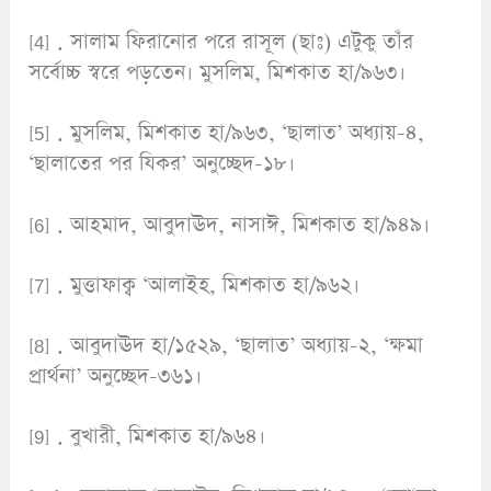
[4] . সালাম ফিরানোর পরে রাসূল (ছাঃ) এটুকু তাঁর
সর্বোচ্চ স্বরে পড়তেন। মুসলিম, মিশকাত হা/৯৬৩।
[5] . মুসলিম, মিশকাত হা/৯৬৩, ‘ছালাত’ অধ্যায়-৪,
‘ছালাতের পর যিকর’ অনুচ্ছেদ-১৮।
[6] . আহমাদ, আবুদাঊদ, নাসাঈ, মিশকাত হা/৯৪৯।
[7] . মুত্তাফাক্ব ‘আলাইহ, মিশকাত হা/৯৬২।
[8] . আবুদাঊদ হা/১৫২৯, ‘ছালাত’ অধ্যায়-২, ‘ক্ষমা
প্রার্থনা’ অনুচ্ছেদ-৩৬১।
[9] . বুখারী, মিশকাত হা/৯৬৪।