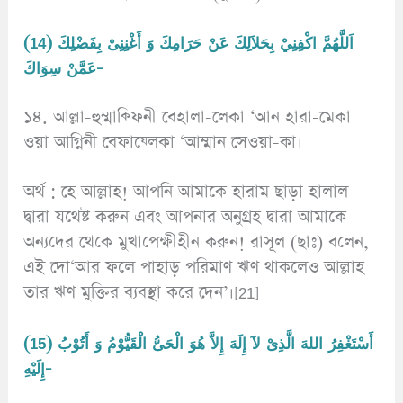
(14) اَللَّهُمَّ اكْفِنِيْ بِحَلاَلِكَ عَنْ حَرَامِكَ وَ أَغْنِنِىْ بِفَضْلِكَ
عَمَّنْ سِوَاكَ-
১৪. আল্লা-হুম্মাক্ফিনী বেহালা-লেকা ‘আন হারা-মেকা
ওয়া আগ্নিনী বেফায্লেকা ‘আম্মান সেওয়া-কা।
অর্থ : হে আল্লাহ! আপনি আমাকে হারাম ছাড়া হালাল
দ্বারা যথেষ্ট করুন এবং আপনার অনুগ্রহ দ্বারা আমাকে
অন্যদের থেকে মুখাপেক্ষীহীন করুন! রাসূল (ছাঃ) বলেন,
এই দো‘আর ফলে পাহাড় পরিমাণ ঋণ থাকলেও আল্লাহ
তার ঋণ মুক্তির ব্যবস্থা করে দেন’।[21]
(15) أَسْتَغْفِرُ اللهَ الَّذِىْ لآ إِلَهَ إِلاَّ هُوَ الْحَىُّ الْقَيُّوْمُ وَ أَتُوْبُ
إِلَيْهِ-