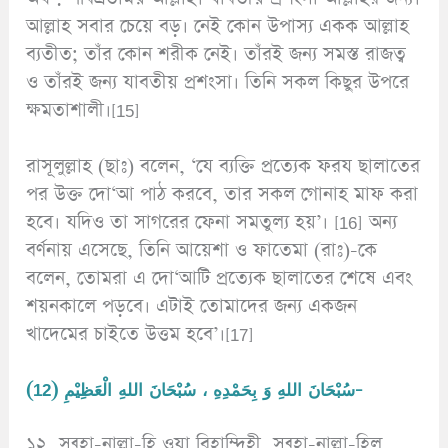
আল্লাহ সবার চেয়ে বড়। নেই কোন উপাস্য একক আল্লাহ
ব্যতীত; তাঁর কোন শরীক নেই। তাঁরই জন্য সমস্ত রাজত্ব
ও তাঁরই জন্য যাবতীয় প্রশংসা। তিনি সকল কিছুর উপরে
ক্ষমতাশালী।[15]
রাসূলুল্লাহ (ছাঃ) বলেন, ‘যে ব্যক্তি প্রত্যেক ফরয ছালাতের
পর উক্ত দো‘আ পাঠ করবে, তার সকল গোনাহ মাফ করা
হবে। যদিও তা সাগরের ফেনা সমতুল্য হয়’। [16] অন্য
বর্ণনায় এসেছে, তিনি আয়েশা ও ফাতেমা (রাঃ)-কে
বলেন, তোমরা এ দো‘আটি প্রত্যেক ছালাতের শেষে এবং
শয়নকালে পড়বে। এটাই তোমাদের জন্য একজন
খাদেমের চাইতে উত্তম হবে’।[17]
(12) سُبْحَانَ اللهِ وَ بِحَمْدِهِ ، سُبْحَانَ اللهِ الْعَظِيْمِ-
১২. সুব্হা-নাল্লা-হি ওয়া বিহাম্দিহী, সুব্হা-নাল্লা-হিল