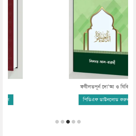
ফযীলতপূর্ন দো’আ ও যিকির
পিডিএফ ডাউনলোড করুন