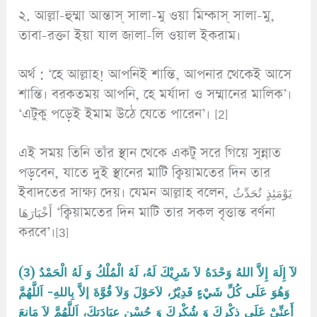
২. আল্লা-হুম্মা আন্তাস্ সালা-মু ওয়া মিন্কাস্ সালা-মু,
তাবা-রক্তা ইয়া যাল জালা-লি ওয়াল ইকরাম।
অর্থ : ‘হে আল্লাহ! আপনিই শান্তি, আপনার থেকেই আসে
শান্তি। বরকতময় আপনি, হে মর্যাদা ও সম্মানের মালিক’।
‘এটুকু পড়েই ইমাম উঠে যেতে পারেন’। [2]
এই সময় তিনি তাঁর স্থান থেকে একটু সরে গিয়ে সুন্নাত
পড়বেন, যাতে দুই স্থানের মাটি ক্বিয়ামতের দিন তার
ইবাদতের সাক্ষ্য দেয়। যেমন আল্লাহ বলেন, يَوْمَئِذٍ تُحَدِّثُ
أَخْبَارَهَا ‘ক্বিয়ামতের দিন মাটি তার সকল বৃত্তান্ত বর্ণনা
করবে’।[3]
(3) لآ إِلَهَ إِلاَّ اللهُ وَحْدَهُ لاَ شَرِيْكَ لَهُ، لَهُ الْمُلْكُ وَ لَهُ الْحَمْدُ
وَهُوَ عَلَى كُلِّ شَيْءٍ قَدِيْرٌ، لاَحَوْلَ وَلاَ قُوَّةَ إلاَّ بِاللهِ- اَللَّهُمَّ
أَعِنِّيْ عَلَى ذِكْرِكَ وَ شُكْرِكَ وَ حُسْنِ عِبَادَتِكَ، اَللَّهُمَّ لاَ مَانِعَ