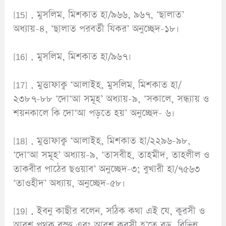
[15] . মুসলিম, মিশকাত হা/৯৬৬, ৯৬৭, ‘ছালাত’
অধ্যায়-৪, ‘ছালাত পরবর্তী যিকর’ অনুচ্ছেদ-১৮।
[16] . মুসলিম, মিশকাত হা/৯৬৭।
[17] . মুত্তাফাক্ব ‘আলাইহ, মুসলিম, মিশকাত হা/
২৩৮৭-৮৮ ‘দো‘আ সমূহ’ অধ্যায়-৯, ‘সকালে, সন্ধ্যায় ও
শয়নকালে কি দো‘আ পড়তে হয়’ অনুচ্ছেদ- ৬।
[18] . মুত্তাফাক্ব ‘আলাইহ, মিশকাত হা/২২৯৬-৯৮,
‘দো‘আ সমূহ’ অধ্যায়-৯, ‘তাসবীহ, তাহমীদ, তাহলীল ও
তাকবীর পাঠের ছওয়াব’ অনুচ্ছেদ-৩; বুখারী হা/৭৫৬৩
‘তাওহীদ’ অধ্যায়, অনুচ্ছেদ-৫৮।
[19] . ইবনু কাছীর বলেন, সঠিক কথা এই যে, কুরসী ও
আরশ পৃথক বস্ত্ত এবং আরশ কুরসী হ’তে বড়, বিভিন্ন