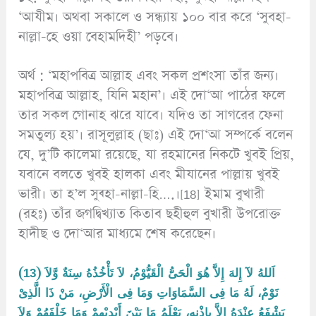
‘আযীম। অথবা সকালে ও সন্ধ্যায় ১০০ বার করে ‘সুবহা-
নাল্লা-হে ওয়া বেহামদিহী’ পড়বে।
অর্থ : ‘মহাপবিত্র আল্লাহ এবং সকল প্রশংসা তাঁর জন্য।
মহাপবিত্র আল্লাহ, যিনি মহান’। এই দো‘আ পাঠের ফলে
তার সকল গোনাহ ঝরে যাবে। যদিও তা সাগরের ফেনা
সমতুল্য হয়’। রাসূলুল্লাহ (ছাঃ) এই দো‘আ সম্পর্কে বলেন
যে, দু’টি কালেমা রয়েছে, যা রহমানের নিকটে খুবই প্রিয়,
যবানে বলতে খুবই হালকা এবং মীযানের পাল্লায় খুবই
ভারী। তা হ’ল সুব্হা-নাল্লা-হি….।[18] ইমাম বুখারী
(রহঃ) তাঁর জগদ্বিখ্যাত কিতাব ছহীহুল বুখারী উপরোক্ত
হাদীছ ও দো‘আর মাধ্যমে শেষ করেছেন।
(13) اَللهُ لآ إِلهَ إِلاَّ هُوَ الْحَىُّ الْقَيُّوْمُ، لاَ تَأْخُذُهُ سِنَةٌ وَّلاَ
نَوْمٌ، لَهُ مَا فِى السَّمَاوَاتِ وَمَا فِى الْأَرْضِ، مَنْ ذَا الَّذِىْ
يَشْفَعُ عِنْدَهُ إِلاَّ بِإِذْنِهِ، يَعْلَمُ مَا بَيْنَ أَيْدِيْهِمْ وَمَا خَلْفَهُمْ وَلاَ