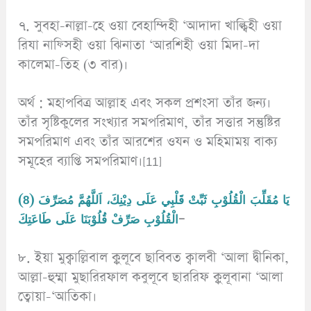
৭. সুবহা-নাল্লা-হে ওয়া বেহাম্দিহী ‘আদাদা খাল্ক্বিহী ওয়া
রিযা নাফ্সিহী ওয়া ঝিনাতা ‘আরশিহী ওয়া মিদা-দা
কালেমা-তিহ (৩ বার)।
অর্থ : মহাপবিত্র আল্লাহ এবং সকল প্রশংসা তাঁর জন্য।
তাঁর সৃষ্টিকুলের সংখ্যার সমপরিমাণ, তাঁর সত্তার সন্তুষ্টির
সমপরিমাণ এবং তাঁর আরশের ওযন ও মহিমাময় বাক্য
সমূহের ব্যাপ্তি সমপরিমাণ।[11]
(8) يَا مُقَلِّبَ الْقُلُوْبِ ثَبِّتْ قَلْبِي عَلَى دِيْنِكَ، اَللَّهُمَّ مُصَرِّفَ
الْقُلُوْبِ صَرِّفْ قُلُوْبَنَا عَلَى طَاعَتِكَ
–
৮. ইয়া মুক্বাল্লিবাল ক্বুলূবে ছাবিবত ক্বালবী ‘আলা দ্বীনিকা,
আল্লা-হুম্মা মুছারিরফাল কবুলূবে ছাররিফ ক্বুলূবানা ‘আলা
ত্বোয়া-‘আতিকা।