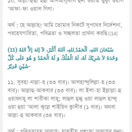
১০. আল্লা-হুম্মা ইন্নী আসআলুকাল হুদা ওয়াত তুক্বা ওয়াল
‘আফা-ফা ওয়াল গিণা।
অর্থ : হে আল্লাহ! আমি তোমার নিকটে সুপথের নির্দেশনা,
পরহেযগারিতা, পবিত্রতা ও সচ্ছলতা প্রার্থনা করছি।[14]
(11) سُبْحَانَ اللهِ، اَلْحَمْدُ ِللهِ، اَللهُ أَكْبَرُ، لآ إلهَ إلاَّ اللهُ
وَحْدَهُ لاَ شَرِيْكَ لَهُ، لَهُ الْمُلْكُ وَ لَهُ الْحَمْدُ وَ هُوَ عَلَى كُلِّ
شَيْئٍ قَدِيْرٌ-
১১. সুবহা-নাল্লা-হ (৩৩ বার)। আলহাম্দুলিল্লা-হ (৩৩
বার)। আল্লাহু-আকবার (৩৩ বার)। লা ইলা-হা ইল্লাল্লা-হু
ওয়াহ্দাহূ লা শারীকা লাহূ; লাহুল মুল্কু ওয়া লাহুল হাম্দু
ওয়া হুয়া ‘আলা কুল্লে শাইয়িন ক্বাদীর (১ বার)। অথবা
আল্লা-হু আকবার (৩৪ বার)।
অর্থ : পবিত্রতাময় আল্লাহ। যাবতীয় প্রশংসা আল্লাহর জন্য।