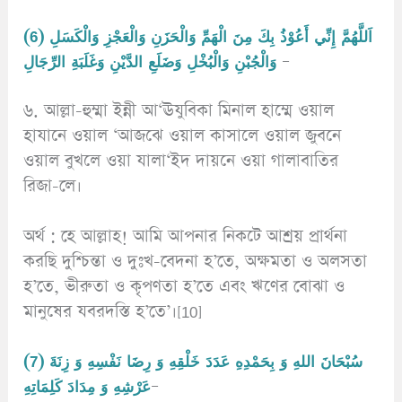
(6) اَللَّهُمَّ إِنِّي أَعُوْذُ بِكَ مِنَ الْهَمِّ وَالْحَزَنِ وَالْعَجْزِ وَالْكَسَلِ
وَالْجُبْنِ وَالْبُخْلِ وَضَلَعِ الدَّيْنِ وَغَلَبَةِ الرِّجَالِ
–
৬. আল্লা-হুম্মা ইন্নী আ‘ঊযুবিকা মিনাল হাম্মে ওয়াল
হাযানে ওয়াল ‘আজঝে ওয়াল কাসালে ওয়াল জুবনে
ওয়াল বুখলে ওয়া যালা‘ইদ দায়নে ওয়া গালাবাতির
রিজা-লে।
অর্থ : হে আল্লাহ! আমি আপনার নিকটে আশ্রয় প্রার্থনা
করছি দুশ্চিন্তা ও দুঃখ-বেদনা হ’তে, অক্ষমতা ও অলসতা
হ’তে, ভীরুতা ও কৃপণতা হ’তে এবং ঋণের বোঝা ও
মানুষের যবরদস্তি হ’তে’।[10]
(7) سُبْحَانَ اللهِ وَ بِحَمْدِهِ عَدَدَ خَلْقِهِ وَ رِضَا نَفْسِهِ وَ زِنَةَ
عَرْشِهِ وَ مِدَادَ كَلِمَاتِهِ
–