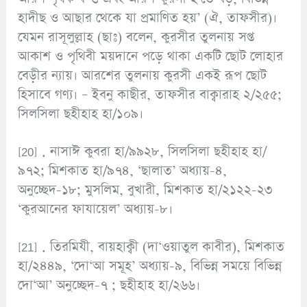
হাদীছ ও আছার থেকে যা প্রমাণিত হয়’ (ঐ, তাফসীর)।
যেমন রাসূলুল্লাহ (ছাঃ) বলেন, কুরসীর তুলনায় সপ্ত
আকাশ ও পৃথিবী ময়দানে পড়ে থাকা একটি ছোট লোহার
বেড়ীর ন্যায়। আরশের তুলনায় কুরসী একই রূপ ছোট
হিসাবে গণ্য। – ইবনু কাছীর, তাফসীর বাক্বারাহ ২/২৫৫;
সিলসিলা ছহীহাহ হা/১০৯।
[20] . নাসাঈ কুবরা হা/৯৯২৮, সিলসিলা ছহীহাহ হা/
৯৭২; মিশকাত হা/৯৭৪, ‘ছালাত’ অধ্যায়-৪,
অনুচ্ছেদ-১৮; মুসলিম, বুখারী, মিশকাত হা/২১২২-২৩
‘কুরআনের ফাযায়েল’ অধ্যায়-৮।
[21] . তিরমিযী, বায়হাক্বী (দা‘ওয়াতুল কাবীর), মিশকাত
হা/২৪৪৯, ‘দো‘আ সমূহ’ অধ্যায়-৯, বিভিন্ন সময়ে বিভিন্ন
দো‘আ’ অনুচ্ছেদ-৭ ; ছহীহাহ হা/২৬৬।