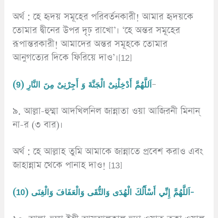
অর্থ : হে হৃদয় সমূহের পরিবর্তনকারী! আমার হৃদয়কে
তোমার দ্বীনের উপর দৃঢ় রাখো’। ‘হে অন্তর সমূহের
রূপান্তরকারী! আমাদের অন্তর সমূহকে তোমার
আনুগত্যের দিকে ফিরিয়ে দাও’।[12]
(9) اَللَّهُمَّ أَدْخِلْنِىْ الْجَنَّةَ وَ أَجِرْنِىْ مِنَ النَّارِ
–
৯. আল্লা-হুম্মা আদখিলনিল জান্নাতা ওয়া আজিরনী মিনান্
না-র (৩ বার)।
অর্থ : হে আল্লাহ তুমি আমাকে জান্নাতে প্রবেশ করাও এবং
জাহান্নাম থেকে পানাহ দাও! [13]
(10) اَللَّهُمَّ إِنِّي أَسْأَلُكَ الْهُدَى وَالتُّقَى وَالْعَفَافَ وَالْغِنَى-