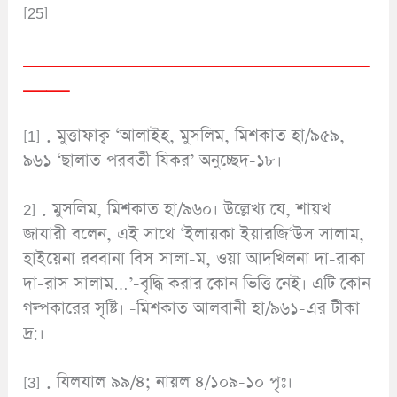
[25]
______________________________
____
[1] . মুত্তাফাক্ব ‘আলাইহ, মুসলিম, মিশকাত হা/৯৫৯,
৯৬১ ‘ছালাত পরবর্তী যিকর’ অনুচ্ছেদ-১৮।
2] . মুসলিম, মিশকাত হা/৯৬০। উল্লেখ্য যে, শায়খ
জাযারী বলেন, এই সাথে ‘ইলায়কা ইয়ারজি‘উস সালাম,
হাইয়েনা রববানা বিস সালা-ম, ওয়া আদখিলনা দা-রাকা
দা-রাস সালাম…’-বৃদ্ধি করার কোন ভিত্তি নেই। এটি কোন
গল্পকারের সৃষ্টি। -মিশকাত আলবানী হা/৯৬১-এর টীকা
দ্র:।
[3] . যিলযাল ৯৯/৪; নায়ল ৪/১০৯-১০ পৃঃ।