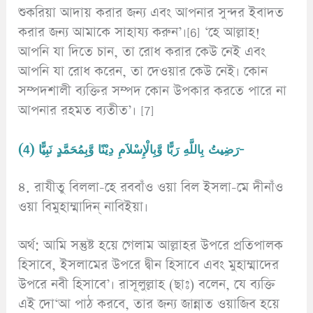
শুকরিয়া আদায় করার জন্য এবং আপনার সুন্দর ইবাদত
করার জন্য আমাকে সাহায্য করুন’।[6] ‘হে আল্লাহ!
আপনি যা দিতে চান, তা রোধ করার কেউ নেই এবং
আপনি যা রোধ করেন, তা দেওয়ার কেউ নেই। কোন
সম্পদশালী ব্যক্তির সম্পদ কোন উপকার করতে পারে না
আপনার রহমত ব্যতীত’। [7]
(4) رَضِيتُ بِاللَّهِ رَبًّا وَّبِالْإِسْلاَمِ دِيْنًا وَّبِمُحَمَّدٍ نَبِيًّا-
৪. রাযীতু বিললা-হে রববাঁও ওয়া বিল ইসলা-মে দীনাঁও
ওয়া বিমুহাম্মাদিন্ নাবিইয়া।
অর্থ: আমি সন্তুষ্ট হয়ে গেলাম আল্লাহর উপরে প্রতিপালক
হিসাবে, ইসলামের উপরে দ্বীন হিসাবে এবং মুহাম্মাদের
উপরে নবী হিসাবে’। রাসূলুল্লাহ (ছাঃ) বলেন, যে ব্যক্তি
এই দো‘আ পাঠ করবে, তার জন্য জান্নাত ওয়াজিব হয়ে