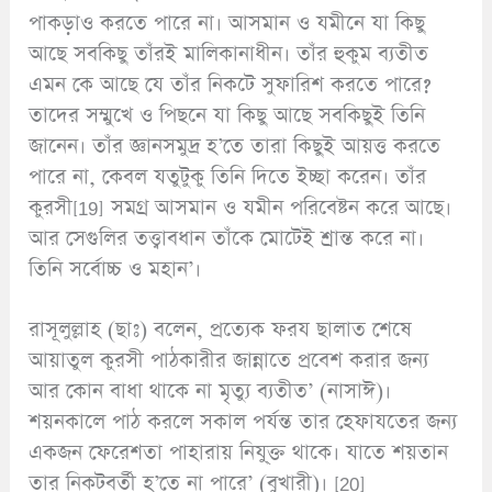
পাকড়াও করতে পারে না। আসমান ও যমীনে যা কিছু
আছে সবকিছু তাঁরই মালিকানাধীন। তাঁর হুকুম ব্যতীত
এমন কে আছে যে তাঁর নিকটে সুফারিশ করতে পারে?
তাদের সম্মুখে ও পিছনে যা কিছু আছে সবকিছুই তিনি
জানেন। তাঁর জ্ঞানসমুদ্র হ’তে তারা কিছুই আয়ত্ত করতে
পারে না, কেবল যতুটুকু তিনি দিতে ইচ্ছা করেন। তাঁর
কুরসী[19] সমগ্র আসমান ও যমীন পরিবেষ্টন করে আছে।
আর সেগুলির তত্ত্বাবধান তাঁকে মোটেই শ্রান্ত করে না।
তিনি সর্বোচ্চ ও মহান’।
রাসূলুল্লাহ (ছাঃ) বলেন, প্রত্যেক ফরয ছালাত শেষে
আয়াতুল কুরসী পাঠকারীর জান্নাতে প্রবেশ করার জন্য
আর কোন বাধা থাকে না মৃত্যু ব্যতীত’ (নাসাঈ)।
শয়নকালে পাঠ করলে সকাল পর্যন্ত তার হেফাযতের জন্য
একজন ফেরেশতা পাহারায় নিযু্ক্ত থাকে। যাতে শয়তান
তার নিকটবর্তী হ’তে না পারে’ (বুখারী)। [20]