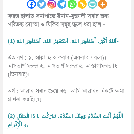
ফরজ ছালাত সমাপান্তে ইমাম-মুক্তাদী সবার জন্য
পঠিতব্য দো‘আ ও যিকির সমূহ তুলে ধরা হ’ল –
(1) اَللهُ أَكْبَرُ، أَسْتَغْفِرُ اللهَ، اَسْتَغْفِرُ اللهَ، اَسْتَغْفِرُ اللهَ-
উচ্চারণ : ১. আল্লা-হু আকবার (একবার সরবে)।
আসতাগফিরুল্লাহ, আসতাগফিরুল্লাহ, আস্তাগফিরুল্লাহ
(তিনবার)।
অর্থ : আল্লাহ সবার চেয়ে বড়। আমি আল্লাহর নিকটে ক্ষমা
প্রার্থনা করছি।[1]
(2) اَللَّهُمَّ أَنْتَ السَّلاَمُ وَمِنْكَ السَّلاَمُ، تَبَارَكْتَ يَا ذَا الْجَلاَلِ
وَ الْإِكْرَامِ.