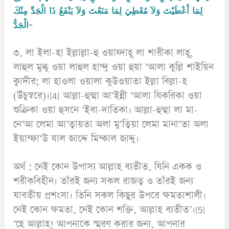
لِمَا أَعْطَيْتَ وَلاَ مُعْطِيَ لِمَا مَنَعْتَ وَلاَ يَنْفَعُ ذَا الْجَدِّ مِنْكَ
الْجَدُّ-
৩. লা ইলা-হা ইল্লাল্লা-হু ওয়াহ্দাহূ লা শারীকা লাহূ,
লাহুল মুল্কু ওয়া লাহুল হাম্দু ওয়া হুয়া ‘আলা কুল্লি শাইয়িন
ক্বাদীর; লা হাওলা ওয়ালা কুউওয়াতা ইল্লা বিল্লা-হ
(উঁচুস্বরে)।[4] আল্লা-হুম্মা আ‘ইন্নী ‘আলা যিকরিকা ওয়া
শুক্রিকা ওয়া হুসনে ‘ইবা-দাতিকা। আল্লা-হুম্মা লা মা-
নে‘আ লেমা আ‘ত্বায়তা অলা মু‘ত্বিয়া লেমা মানা‘তা অলা
ইয়ান্ফা‘উ যাল জাদ্দে মিন্কাল জাদ্দু।
অর্থ : নেই কোন উপাস্য আল্লাহ ব্যতীত, যিনি একক ও
শরীকবিহীন। তাঁরই জন্য সকল রাজত্ব ও তাঁরই জন্য
যাবতীয় প্রশংসা। তিনি সকল কিছুর উপরে ক্ষমতাশালী।
নেই কোন ক্ষমতা, নেই কোন শক্তি, আল্লাহ ব্যতীত’।[5]
‘হে আল্লাহ! আপনাকে স্মরণ করার জন্য, আপনার