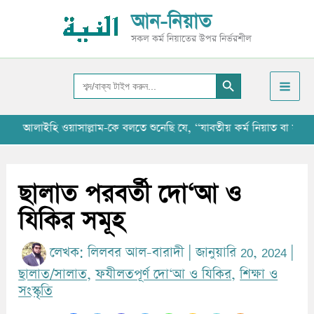
Skip
আ
আন-নিয়াত
to
র্কা
সকল কর্ম নিয়াতের উপর নির্ভরশীল
content
ই
Search Button
ভ
Search
for:
আলাইহি ওয়াসাল্লাম-কে বলতে শুনেছি যে, ‘‘যাবতীয় কর্ম নিয়াত বা সংকল্পের
ছালাত পরবর্তী দো‘আ ও
যিকির সমূহ
লেখক:
লিলবর আল-বারাদী
|
জানুয়ারি 20, 2024
|
ছালাত/সালাত
,
ফযীলতপূর্ণ দো‘আ ও যিকির
,
শিক্ষা ও
সংস্কৃতি