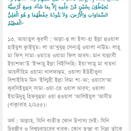
يُحِيْطُوْنَ بِشَيْئٍ مِّنْ عِلْمِهِ إِلاَّ بِمَا شَآءَ، وَسِعَ كُرْسِيُّهُ
السَّمَاوَاتِ وَالْأَرْضَ، وَلاَ يَئُودُهُ حِفْظُهُمَا وَ هُوَ الْعَلِيُّ
الْعَظِيْمُ-
১৩. আয়াতুল কুরসী : আল্লা-হু লা ইলা-হা ইল্লা হুওয়াল
হাইয়ুল ক্বাইয়ূম। লা তা’খুযুহু সেনাতুঁ ওয়ালা নাঊম। লাহূ
মা ফিস্ সামা-ওয়াতে ওয়ামা ফিল আরয। মান যাল্লাযী
ইয়াশফা‘উ ‘ইন্দাহূ ইল্লা বিইয্নিহি। ইয়া‘লামু মা বায়না
আয়দীহিম ওয়ামা খালফাহুম, ওয়ালা ইউহীতূনা
বিশাইয়িম্ মিন ‘ইল্মিহী ইল্লা বিমা শা-আ; ওয়াসে‘আ
কুরসিইয়ুহুস্ সামা-ওয়া-তে ওয়াল আরয; ওয়ালা
ইয়াউদুহূ হিফযুহুমা ওয়া হুওয়াল ‘আলিইয়ুল ‘আযীম
(বাক্বারাহ ২/২৫৫)।
অর্থ : আল্লাহ, যিনি ব্যতীত কোন উপাস্য নেই। যিনি
চিরঞ্জীব ও বিশ্বচরাচরের ধারক। কোন তন্দ্রা বা নিদ্রা তাঁকে