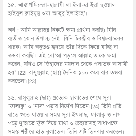
১৫. আস্তাগফিরুল্লা-হাল্লাযী লা ইলা-হা ইল্লা হুওয়াল
হাইয়ুল ক্বাইয়ূমু ওয়া আতূবু ইলাইহে’।
অর্থ : আমি আল্লাহর নিকটে ক্ষমা প্রার্থনা করছি। যিনি
ব্যতীত কোন উপাস্য নেই। যিনি চিরঞ্জীব ও বিশ্বচরাচরের
ধারক। আমি অনুতপ্ত হৃদয়ে তাঁর দিকে ফিরে যাচ্ছি বা
তওবা করছি’। এই দো‘আ পড়লে আল্লাহ তাকে ক্ষমা
করেন, যদিও সে জিহাদের ময়দান থেকে পলাতক আসামী
হয়’।[22] রাসূলুল্লাহ (ছাঃ) দৈনিক ১০০ করে বার তওবা
করতেন’।[23]
১৬. রাসূলুল্লাহ (ছাঃ) প্রত্যেক ছালাতের শেষে সূরা
‘ফালাক্ব’ ও ‘নাস’ পড়ার নির্দেশ দিতেন।[24] তিনি প্রতি
রাতে শুতে যাওয়ার সময় সূরা ইখলাছ, ফালাক্ব ও নাস
পড়ে দু’হাতে ফুঁক দিয়ে মাথা ও চেহারাসহ সাধ্যপক্ষে
সমস্ত শরীরে হাত বুলাতেন। তিনি এটি তিনবার করতেন।