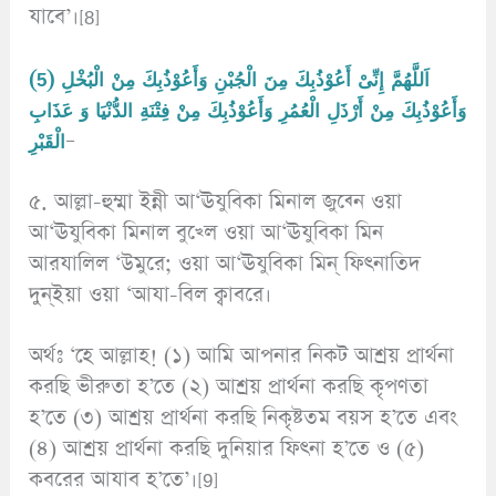
যাবে’।[8]
(5) اَللَّهُمَّ إِنِّىْ أَعُوْذُبِكَ مِنَ الْجُبْنِ وَأَعُوْذُبِكَ مِنْ الْبُخْلِ
وَأَعُوْذُبِكَ مِنْ أَرْذَلِ الْعُمُرِ وَأَعُوْذُبِكَ مِنْ فِتْنَةِ الدُّنْيَا وَ عَذَابِ
الْقَبْرِ
–
৫. আল্লা-হুম্মা ইন্নী আ‘ঊযুবিকা মিনাল জুব্নে ওয়া
আ‘ঊযুবিকা মিনাল বুখ্লে ওয়া আ‘ঊযুবিকা মিন
আরযালিল ‘উমুরে; ওয়া আ‘ঊযুবিকা মিন্ ফিৎনাতিদ
দুন্ইয়া ওয়া ‘আযা-বিল ক্বাবরে।
অর্থঃ ‘হে আল্লাহ! (১) আমি আপনার নিকট আশ্রয় প্রার্থনা
করছি ভীরুতা হ’তে (২) আশ্রয় প্রার্থনা করছি কৃপণতা
হ’তে (৩) আশ্রয় প্রার্থনা করছি নিকৃষ্টতম বয়স হ’তে এবং
(৪) আশ্রয় প্রার্থনা করছি দুনিয়ার ফিৎনা হ’তে ও (৫)
কবরের আযাব হ’তে’।[9]