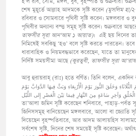
হ’ল রবি, সোম, মঙ্গল, বুধ, বৃহস্পতি ও শুক্রবার। শ
শেষ মুহূর্তে আল্লাহ আদমকে সৃষ্টি করেন
(
মুসলিম হা/
রবিবার ও সোমবারে পৃথিবী সৃষ্টি করেন। মঙ্গলবার ও ব
পৃথিবীর অন্যান্য বস্ত্ত সমূহ সৃষ্টি করেন। শুক্রবারে 
তাফসীর সূরা আন
‘
আম ১ আয়াত)
। এই ছয় দিনের তাৎ
নিমিষেই সবকিছু ‘হও’ বলে সৃষ্টি করতে পারতেন। তবে
ধারাবাহিক ও নিয়মবদ্ধভাবে করেছেন, যাতে তা মানুষের জ
নির্দিষ্ট সময়সীমা আছে
(
কুরতুবী
,
তাফসীর সূরা আ
‘
রাফ
আবু হুরায়রাহ্ (রাঃ) হতে বর্ণিত। তিনি বলেন, একদিন রাসূলুল্লাহ (সা.) আ
اثَاءِ وَخَلَقَ النُّورَ يَوْمَ الْأَرْبِعَاءِ وَبَثَّ فِيهَا الدَّوَابَّ يَوْمَ
ِ الْخَلْقِ وَآخِرِ سَاعَةٍ مِنَ النَّهَارِ فِيمَا بَيْنَ الْعَصْرِ إِلى اللَّيْل
তা’আলা জমিন সৃষ্টি করেছেন শনিবারে, পাহাড়-পর্বত স
জিনিসসমূহ বানিয়েছেন মঙ্গলবারে, আলো বা জ্যোতি সৃষ্টি
দিয়েছেন বৃহস্পতিবারে, আর আদম আলায়হিস সালামক
সর্বশেষ সৃষ্টি, দিনের শেষ সময়েই সৃষ্টি করেছেন। অর্