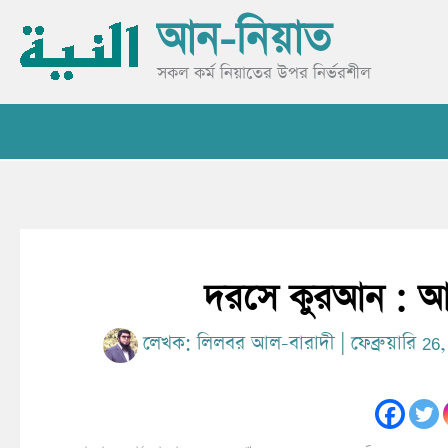
Skip
আন-নিয়াত
to
content
সকল কর্ম নিয়াতের উপর নির্ভরশীল
দরসে কুরআন : আস
লেখক:
লিলবর আল-বারাদী
|
ফেব্রুয়ারি 2