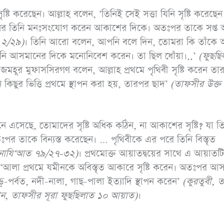
ষ্টি করেছেন। আল্লাহ বলেন, ‘তিনিই সেই সত্তা যিনি সৃষ্টি করেছেন
তঃপর তিনি মনঃসংযোগ করেন আকাশের দিকে। অতঃপর তাকে সপ্ত
হ ২/২৯)
। তিনি আরো বলেন, আপনি বলে দিন, তোমরা কি তাঁকে অস
তিনি আসমানের দিকে মনোনিবেশ করেন। তা ছিল ধোঁয়া।..’
(
ফুছছি
জমহূর মুফাসসিরগণ বলেন, আল্লাহ প্রথমে পৃথিবী সৃষ্টি করেন তা
িছুর ভিত্তি প্রথমে স্থাপন করা হয়, তারপর ছাদ’
(
তাফসীর উক্ত
ে এসেছে, তোমাদের সৃষ্টি অধিক কঠিন, না আকাশের সৃষ্টি? যা ত
ঃপর তাকে বিন্যস্ত করেছেন। … পৃথিবীকে এর পরে তিনি বিস্তৃত
নাযি
‘
আত ৭৯/২৭-৩২)
। প্রথমোক্ত আয়াতদ্বয়ের সাথে এ আয়াতট
তা‘আলা প্রথমে যমীনকে অবিস্তৃত আকারে সৃষ্টি করেন। অতঃপর আ
়-পর্বত, নদী-নালা, গাছ-পালা ইত্যাদি স্থাপন করেন’
(
কুরতুবী
,
ত
ান
,
তাফসীর সূরা ফুছছিলাত ১০ আয়াত)
।