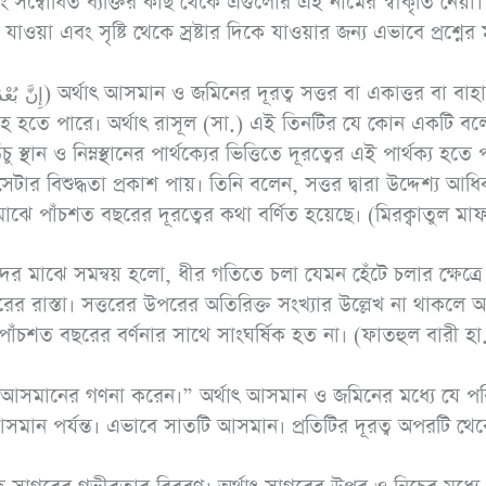
রং সম্বোধিত ব্যক্তির কাছ থেকে এগুলোর এই নামের স্বীকৃতি নেয়া।
রামাযান ও ছিয়াম
অধ
াওয়া এবং সৃষ্টি থেকে স্রষ্টার দিকে যাওয়ার জন্য এভাবে প্রশ্নের 
পিডিএফ ডাউনলোড করুন
পিড
্দেহ হতে পারে। অর্থাৎ রাসূল (সা.) এই তিনটির যে কোন একটি বল
স্থান ও নিম্নস্থানের পার্থক্যের ভিত্তিতে দূরত্বের এই পার্থক্য হতে 
ার বিশুদ্ধতা প্রকাশ পায়। তিনি বলেন, সত্তর দ্বারা উদ্দেশ্য আধিক
াঝে পাঁচশত বছরের দূরত্বের কথা বর্ণিত হয়েছে। (মিরক্বাতুল মা
ের মাঝে সমন্বয় হলো, ধীর গতিতে চলা যেমন হেঁটে চলার ক্ষেত্রে
রের রাস্তা। সত্তরের উপরের অতিরিক্ত সংখ্যার উল্লেখ না থাকলে
ে পাঁচশত বছরের বর্ণনার সাথে সাংঘর্ষিক হত না। (ফাতহুল বারী হা
মান পর্যন্ত। এভাবে সাতটি আসমান। প্রতিটির দূরত্ব অপরটি থে