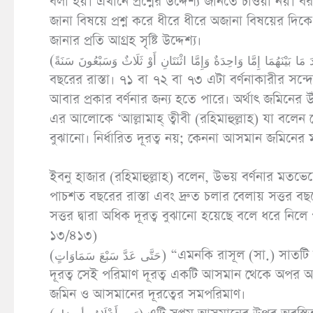
বলা হয়। এখানে প্রশ্নের উদ্দেশ্য জানতে চাওয়া নয়। ব
জানা বিষয়ে প্রশ্ন করে ধীরে ধীরে অজানা বিষয়ের দিকে য
জানার প্রতি আগ্রহ সৃষ্টি উদ্দেশ্য।
(إِنَّ بُعْدَ مَا بَيْنَهُمَا إِمَّا وَاحِدَةٌ وَإِمَّا اثْنَتَانِ أَوْ ثَلَاثٌ وَسَبْعُونَ سَنَةً) অর্থাৎ আসমান ও জমিনের দূরত্ব সত্তর বা একাত্তর বা বাহাত্তর
বছরের রাস্তা। ৭১ বা ৭২ বা ৭৩ এটা বর্ণনাকারীর সন
আবার প্রকার বর্ণনার জন্য হতে পারে। অর্থাৎ জমিনের উঁচু 
এর আলোকে ‘আল্লামাহ্ ত্বীবী (রহিমাহুল্লাহ) যা বলেন সেট
বুঝানো। নির্ধারিত দূরত্ব নয়; কেননা আসমান জমিনের ম
ইবনু হাজার (রহিমাহুল্লাহ) বলেন, উভয় বর্ণনার মতভেদ
পাচশত বছরের রাস্তা এবং দ্রুত চলার বেলায় সত্তর বছ
সত্তর দ্বারা অধিক দূরত্ব বুঝানো হয়েছে বলে ধরে নিল
১৩/৪১৩)
(حَتَّى عَدَّ سَبْعَ سَمَاوَاتٍ) “এমনকি রাসূল (সা.) সাতটি আসমানের গণনা করেন।” অর্থাৎ আসমান ও জমিনের মধ্যে যে পরিমাণ
দূরত্ব সেই পরিমাণ দূরত্ব একটি আসমান থেকে অপর আস
জমিন ও আসমানের দূরত্বের সমপরিমাণ।