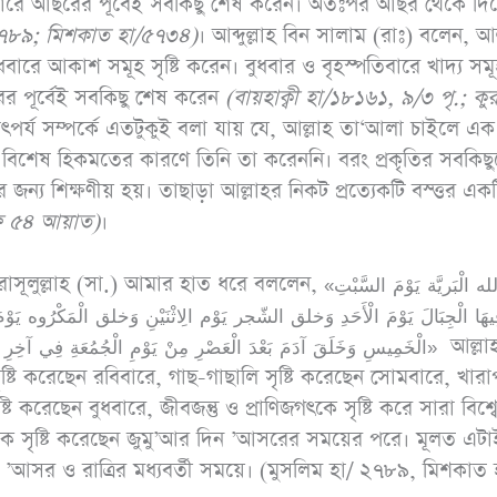
ুক্রবারে আছরের পূর্বেই সবকিছু শেষ করেন। অতঃপর আছর থেকে দি
হাঃ ১৭৩৪, আহমাদ
২৭৮৯
;
মিশকাত হা/৫৭৩৪)
। আব্দুল্লাহ বিন সালাম (রাঃ) বলেন, আল
১৩১৭৪)
ুধবারে আকাশ সমূহ সৃষ্টি করেন। বুধবার ও বৃহস্পতিবারে খাদ্য সম
আছরের পূর্বেই সবকিছু শেষ করেন
(
বায়হাক্বী হা/১৮১৬১
,
৯/৩ পৃ.
;
কুর
পর্য সম্পর্কে এতটুকুই বলা যায় যে, আল্লাহ তা‘আলা চাইলে এক
 বিশেষ হিকমতের কারণে তিনি তা করেননি। বরং প্রকৃতির সবকিছ
ন্য শিক্ষণীয় হয়। তাছাড়া আল্লাহর নিকট প্রত্যেকটি বস্ত্তর এক
 ৫৪ আয়াত)
।
মার হাত ধরে বললেন, «خلق الله الْبَريَّة يَوْمَ السَّبْتِ
يهَا الْجِبَالَ يَوْمَ الْأَحَدِ وَخلق الشّجر يَوْم الِاثْنَيْنِ وَخلق الْمَكْرُوه يَوْمَ الثُّلَ
الْخَمِيسِ وَخَلَقَ آدَمَ بَعْدَ الْعَصْرِ مِنْ يَوْمِ الْجُمُعَةِ فِي آخِر» আল্লাহ
ৃষ্টি করেছেন রবিবারে, গাছ-গাছালি সৃষ্টি করেছেন সোমবারে, খারা
 করেছেন বুধবারে, জীবজন্তু ও প্রাণিজগৎকে সৃষ্টি করে সারা বিশ্বে
ে সৃষ্টি করেছেন জুমু’আর দিন ’আসরের সময়ের পরে। মূলত এটা
থাৎ ’আসর ও রাত্রির মধ্যবর্তী সময়ে। (মুসলিম হা/ ২৭৮৯, মিশকাত 