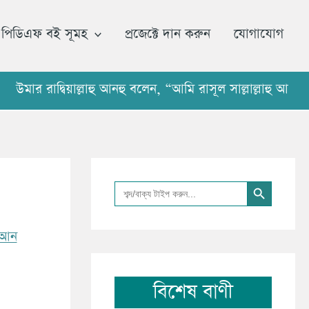
আ
র্কা
পিডিএফ বই সূমহ
প্রজেক্টে দান করুন
যোগাযোগ
ই
ভ
াদ্বিয়াল্লাহু আনহু বলেন, “আমি রাসূল সাল্লাল্লাহু আলাইহি ও
Search Button
Search
for:
রআন
বিশেষ বাণী