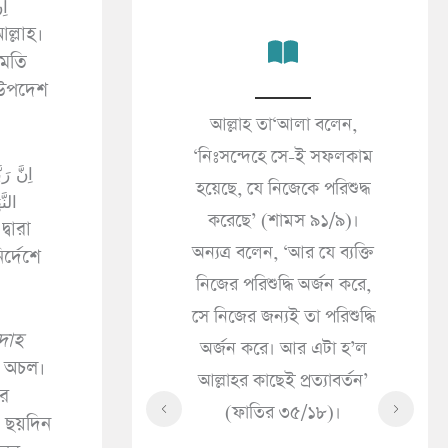
ুমতি
 উপদেশ
কালের জীবনই প্রকৃত
আল্লাহ তা‘আলা বলেন,
জন
’ (আনকাবূত ২৯/৬৪)।
‘নিঃসন্দেহে সে-ই সফলকাম
(সা
 দুনিয়ার জীবন শুধু
হয়েছে, যে নিজেকে পরিশুদ্ধ
«مَا الْإِيمَانُ قَالَ إِذَا سَرَّتْكَ
النَ
 সামগ্রী মাত্র’ (ইমরান
করেছে’ (শামস ৯১/৯)।
্বারা
ُكَ
৩/১৮৫)।
অন্যত্র বলেন, ‘আর যে ব্যক্তি
র্দেশে
ُولَ
নিজের পরিশুদ্ধি অর্জন করে,
حَاكَ
সে নিজের জন্যই তা পরিশুদ্ধি
ْهُ
দাহ
অর্জন করে। আর এটা হ’ল
হে
ব অচল।
আল্লাহর কাছেই প্রত্যাবর্তন’
কী
ের
(ফাতির ৩৫/১৮)।
সৎ
ছয়দিন