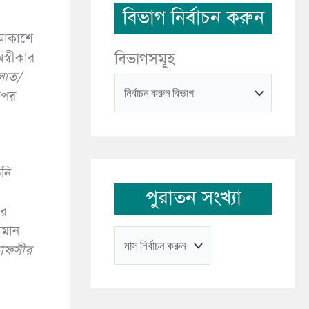
বিভাগ নির্বাচন করুন
 আকাশে
্বীকার
বিভাগসমূহ
লাত/
রপর
িনি
পুরাতন সংখ্যা
ির
সমান
াফসীর