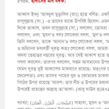
৫৭৩৪,
হাদীসের মান যঈফ
)
আব্বাস ইবনু ’আবদুল মুত্ত্বালিব (রাঃ) হতে বর্ণিত
রাসূলুল্লাহ (সা.) -ও তাদের মাঝে উপবিষ্ট ছিলেন। 
দিকে তাকাল, তখন রাসূলুল্লাহ (সা.) বললেন, তোমরা 
বললেন, এবং ’মুযন’ও বল? লোকেরা বলল, ’মুন’ও বলা
তিনি বললেন, তাকে ’আনান’ও বল? লোকেরা বলল, ’আ
ও জমিনের মধ্যবর্তী দূরত্ব কত? লোকেরা বলল, আমরা জ
অথবা তেহাত্তর বছরের দূরত্ব। আর সেই আকাশ হতে ত
গণনা করলেন। তারপর বললেন, সপ্তম আসমানের উপর রয়ে
যেমন দূরত্ব দুই আকাশের মাঝখানে রয়েছে। অতঃপর 
ফেরেশতা) এবং তাদের পায়ের খুর ও কোমরের মাঝখানে
পিঠের উপর রয়েছে ’আরশ। তার নীচ ও উপরের মধ্যবর্ত
উপরেই রয়েছেন আল্লাহ তা’আলা। (আবু দাউদ হা/৪
ব্যাখ্যা: (السَّحَابَ. الْمُزْنَ. الْعَنَانَ) সাহাবা, মুযন ও ‘আনান- এসবগুলো মেঘের নাম। তবে (الْمُزْنَ) মেঘ বা মেঘের সাদা অংশকে