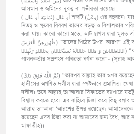
(بَين أَعْلَاهُ وأسفله) এটি সপ্তম আসমানের উপর অবস্থিত সাগরের গভীরতার বিবরণ। অর্থাৎ সাগরের উপর ও নিচের মধ্যে
আসমান ও জমিনের দূরত্ব বা গভীরতা রয়েছে।
( ثَمَانِيَة أَو عَال) أَو عَال শব্দটি (وَعْلٌ) এর বহুবচন। যার অর্থ মাদী হরিণ, মাদী ছাগল বা পাহাড়ী ছাগল। পরবর্তীতে ছাগলের
নিতম্ব ও ক্ষুরের বিবরণ তাদের বড়ত্ব ও বিশালতার পর
করা যায়। কারো কারো মতে, আট ছাগল দ্বারা মূলত এই আ
ظُهُورِهِنَّ الْعَرْشُ) “তাদের পিঠের উপর ‘আরশ” এই অর্থকে সমর্থন করে। আর কুরআনে রয়েছে, (اَلَّذِیۡنَ یَحۡمِلُوۡنَ
الۡعَرۡشَ وَ مَنۡ حَوۡلَهٗ یُسَبِّحُوۡنَ بِحَمۡدِ رَبِّهِمۡ) “যারা ‘আরশ বহন করে এবং যারা তার চারপাশে আছে, তারা তাদের
পালনকর্তার সপ্রশংস পবিত্রতা বর্ণনা করে”- (সূরাহ 
(ثُمَّ اللَّهُ فَوْقَ ذَلِكَ) “তারপর আল্লাহ তার ওপর রয়েছেন। আল্লাহ তা’আলা ‘আরশের উপর রয়েছেন এই বিষয়টি কুরআন
হাদীসের অগণিত দলীল দ্বারা স্পষ্টভাবে প্রমাণিত। যেখ
দলীল। তবে আল্লাহ তা’আলার সিফাতের ব্যাপারে যত
বিশ্বাস করতে হবে। এর বাহিরে চিন্তা করে কিছু বলা
আল্লাহ তা’আলা ‘আরশের উপর রয়েছেন। আমাদেরকে এতটু
রয়েছেন এসব চিন্তা করা না আমাদের জন্য বৈধ, আর না
মাফাতীহ)।