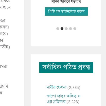
 প্রথমে
ফযী
িকাংশ মানব সমাচার
মানব জীবনে ষড়রিপু
মাধ্যমে
পি
িএফ ডাউনলোড করুন
পিডিএফ ডাউনলোড করুন
েছেন।
পারে।
্য
ফাতীহ)
সর্বাধিক পঠিত প্রবন্ধ
 আমরা
.
নারীর ফেৎনা
(2,835)
কে
কালো জাদুর অস্তিত্ব ও
এর প্রতিকার
(2,223)