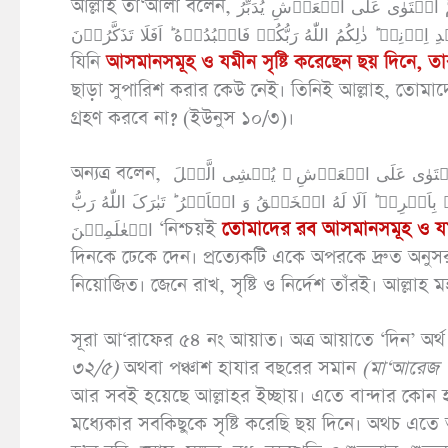
আল্লাহ তা‘আলা বলেন, اِنَّ رَبَّکُمُ اللّٰهُ الَّذِیۡ خَلَقَ السَّمٰوٰتِ وَ الۡاَرۡضَ فِیۡ سِتَّۃِ اَیَّامٍ ثُمَّ اسۡتَوٰی عَلَی الۡعَرۡشِ یُدَبِّرُ
 مِنۡۢ بَعۡدِ اِذۡنِهٖ ؕ ذٰلِکُمُ اللّٰهُ رَبُّکُمۡ فَاعۡبُدُوۡهُ ؕ اَفَلَا تَذَکَّرُوۡنَ
যিনি
আসমানসমূহ ও যমীন সৃষ্টি করেছেন ছয় দিনে,
ছাড়া সুপারিশ করার কেউ নেই। তিনিই আল্লাহ, তো
গ্রহণ করবে না? (ইউনুস ১০/৩)।
অন্যত্র বলেন, اِنَّ رَبَّکُمُ اللّٰهُ الَّذِیۡ خَلَقَ السَّمٰوٰتِ وَ الۡاَرۡضَ فِیۡ سِتَّۃِ اَیَّامٍ ثُمَّ اسۡتَوٰی عَلَی الۡعَرۡشِ ۟ یُغۡشِی الَّیۡلَ
بِاَمۡرِهٖ ؕ اَلَا لَهُ الۡخَلۡقُ وَ الۡاَمۡرُ ؕ تَبٰرَکَ اللّٰهُ رَبُّ
الۡعٰلَمِیۡنَ ‘নিশ্চয়ই
তোমাদের রব আসমানসমূহ ও যমীন
দিনকে ঢেকে দেন। প্রত্যেকটি একে অপরকে দ্রুত অনুসরণ 
নিয়োজিত। জেনে রাখ, সৃষ্টি ও নির্দেশ তাঁরই। আল্লাহ
সূরা আ‘রাফের ৫৪ নং আয়াত। অত্র আয়াতে ‘দিন’ অর্
৩২/৫)
অথবা পঞ্চাশ হাযার বছরের সমান
(
মা
‘
আরেজ 
আর সবই হয়েছে আল্লাহর ইচ্ছায়। এতে বান্দার কোন 
মধ্যেকার সবকিছুকে সৃষ্টি করেছি ছয় দিনে। অথচ এতে 