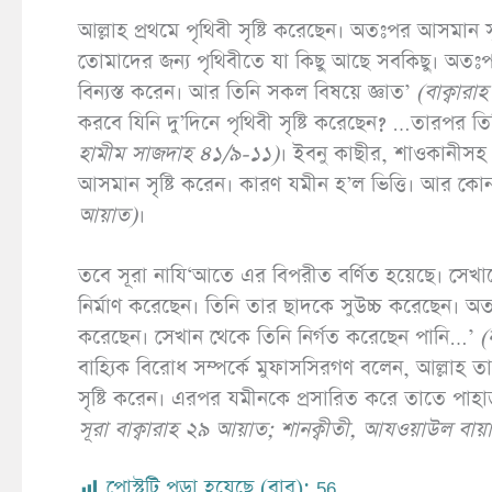
আল্লাহ প্রথমে পৃথিবী সৃষ্টি করেছেন। অতঃপর আসমান সৃ
তোমাদের জন্য পৃথিবীতে যা কিছু আছে সবকিছু। অ
বিন্যস্ত করেন। আর তিনি সকল বিষয়ে জ্ঞাত’
(
বাক্বারা
করবে যিনি দু’দিনে পৃথিবী সৃষ্টি করেছেন? …তারপর 
হামীম সাজদাহ
৪১/৯-১১)
। ইবনু কাছীর, শাওকানীসহ 
আসমান সৃষ্টি করেন। কারণ যমীন হ’ল ভিত্তি। আর কোন ক
আয়াত)
।
তবে সূরা নাযি‘আতে এর বিপরীত বর্ণিত হয়েছে। সেখান
নির্মাণ করেছেন। তিনি তার ছাদকে সুউচ্চ করেছেন। অত
করেছেন। সেখান থেকে তিনি নির্গত করেছেন পানি…’
(
বাহ্যিক বিরোধ সম্পর্কে মুফাসসিরগণ বলেন, আল্লাহ 
সৃষ্টি করেন। এরপর যমীনকে প্রসারিত করে তাতে পাহাড
সূরা বাক্বারাহ ২৯ আয়াত
;
শানক্বীতী
,
আযওয়াউল বায়
পোস্টটি পড়া হয়েছে (বার):
56