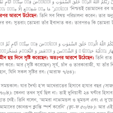
الۡاَمۡرَ ؕ مَا مِنۡ شَفِیۡعٍ اِلَّا ‘নিশ্চয়ই তোমাদের রব আল্লাহ।
 তারপর আরশে উঠেছেন
। তিনি সব বিষয় পরিচালনা করেন। তার অন
মাদের রব। সুতরাং তোমরা তাঁর ইবাদাত কর। তারপরও কি তোমরা
‘পরো
আনাস (রাযি.) থেকে
জীবন
বর্ণিত, নবী সাল্লাল্লাহু
‘আর
আলাইহি ওয়াসাল্লাম
ّهَارَ یَطۡلُبُهٗ حَثِیۡثًا ۙ وَّ الشَّمۡسَ وَ الۡقَمَرَ وَ النُّجُوۡمَ مُسَخَّرٰتٍۭ 
ধোঁকার
 ছয় দিনে সৃষ্টি করেছেন।
অতঃপর আরশে উঠেছেন।
তিনি রাত দ
বলেছেনঃ তোমরা (দ্বীনের
করে। আর (সৃষ্টি করেছেন) সূর্য, চাঁদ ও তারকারাজী, যা তাঁর নি
ব্যাপারে) সহজ পন্থা
 মহান, যিনি সকল সৃষ্টির রব। (আরাফ ৭/৫৪)।
অবলম্বন কর, কঠিন পন্থা
অবলম্বন করো না,
থ সময়কাল। যার দৈর্ঘ্য হ’ল আখেরাতের হিসাবে হাযার বছর
(
সাজ
মানুষকে সুসংবাদ দাও,
৭০/৪)
। কেননা তখন সূর্য ছিল না। তাই দুনিয়াবী ২৪ ঘণ্টার হিসা
বিরক্তি সৃষ্টি করো না।
হাত নেই। তিনি বলেন, ‘আমরা নভোমন্ডল ও ভূমন্ডল এবং এ দু’য়
(৬১২৫; মুসলিম ৩২/৩
আমাদের কোনরূপ ক্লান্তি স্পর্শ করেনি’
(
ক্বা-ফ ৫০/৩৮)
। আর এই 