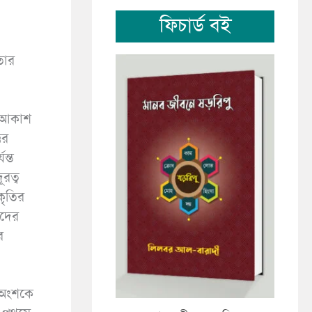
ফিচার্ড বই
তার
, আকাশ
তর
ন্ত
রত্ব
কৃতির
াদের
র