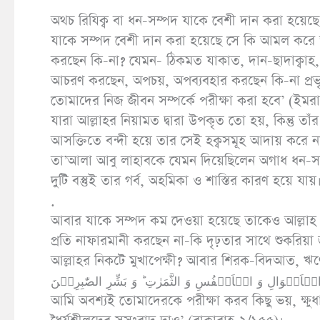
অথচ রিযিক্ব বা ধন-সম্পদ যাকে বেশী দান করা হয়ে
যাকে সম্পদ বেশী দান করা হয়েছে সে কি আমল করে তা
করছেন কি-না? যেমন- ঠিকমত যাকাত, দান-ছাদাক্বাহ, 
আচরণ করছেন, অপচয়, অপব্যবহার করছেন কি-না প্রভ
তোমাদের নিজ জীবন সম্পর্কে পরীক্ষা করা হবে’ (ইম
যারা আল্লাহর নিয়ামত দ্বারা উপকৃত তো হয়, কিন্তু তা
আসক্তিতে বন্দী হয়ে তার সেই হক্বসমূহ আদায় করে না, য
তা’আলা আবু লাহাবকে যেমন দিয়েছিলেন অগাধ ধন-সম্
দুটি বস্তুই তার গর্ব, অহমিকা ও শাস্তির কারণ হয়ে যায়
.
আবার যাকে সম্পদ কম দেওয়া হয়েছে তাকেও আল্লাহ পরীক্
প্রতি নাফারমানী করছেন না-কি দৃঢ়তার সাথে শুকরিয়া 
আল্লাহর নিকটে মুখাপেক্ষী? আবার শিরক-বিদআত, ঋণের
ۡاَمۡوَالِ وَ الۡاَنۡفُسِ وَ الثَّمَرٰتِ ؕ وَ بَشِّرِ الصّٰبِرِیۡنَ
আমি অবশ্যই তোমাদেরকে পরীক্ষা করব কিছু ভয়, ক্ষু