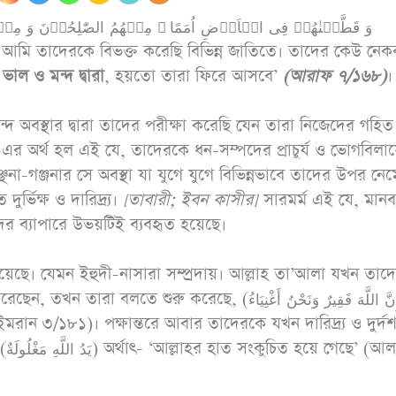
াল ও মন্দ দ্বারা
, হয়তো তারা ফিরে আসবে’
(আরাফ ৭/১৬৮)
।
‘পরো
আনাস (রাযি.) থেকে
দ অবস্থার দ্বারা তাদের পরীক্ষা করেছি যেন তারা নিজেদের গহিত
জীবন
বর্ণিত, নবী সাল্লাল্লাহু
এর অর্থ হল এই যে, তাদেরকে ধন-সম্পদের প্রাচুর্য ও ভোগবিলা
‘আর
্ছনা-গঞ্জনার সে অবস্থা যা যুগে যুগে বিভিন্নভাবে তাদের উপর নেম
আলাইহি ওয়াসাল্লাম
ধোঁকার
ভিক্ষ ও দারিদ্র্য।
[তাবারী; ইবন কাসীর]
সারমর্ম এই যে, মান
বলেছেনঃ তোমরা (দ্বীনের
দের ব্যাপারে উভয়টিই ব্যবহৃত হয়েছে।
ব্যাপারে) সহজ পন্থা
অবলম্বন কর, কঠিন পন্থা
য হয়েছে। যেমন ইহুদী-নাসারা সম্প্রদায়। আল্লাহ তা’আলা যখন তাদে
অবলম্বন করো না,
শুরু করেছে, (إِنَّ اللَّهَ فَقِيرٌ وَنَحْنُ أَغْنِيَاءُ)
মানুষকে সুসংবাদ দাও,
ান ৩/১৮১)। পক্ষান্তরে আবার তাদেরকে যখন দারিদ্র্য ও দুর্দ
বিরক্তি সৃষ্টি করো না।
আল-
(৬১২৫; মুসলিম ৩২/৩