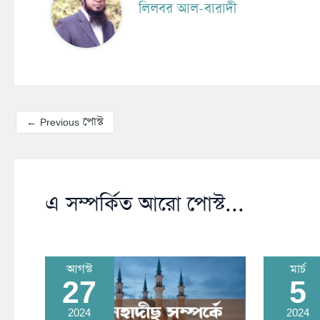
লিলবর আল-বারাদী
←
Previous পোস্ট
এ সম্পর্কিত আরো পোস্ট...
আগস্ট
মার্চ
27
5
2024
2024