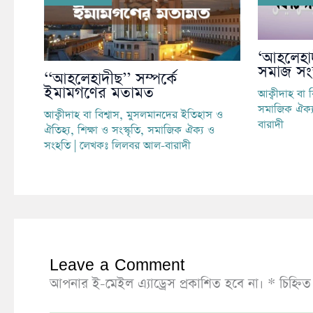
‘আহলেহা
সমাজ সংস
‘‘আহলেহাদীছ’’ সম্পর্কে
ইমামগণের মতামত
আক্বীদাহ বা ব
সমাজিক ঐক্
আক্বীদাহ বা বিশ্বাস
,
মুসলমানদের ইতিহাস ও
বারাদী
ঐতিহ্য
,
শিক্ষা ও সংস্কৃতি
,
সমাজিক ঐক্য ও
সংহতি
| লেখকঃ
লিলবর আল-বারাদী
Leave a Comment
আপনার ই-মেইল এ্যাড্রেস প্রকাশিত হবে না।
*
চিহ্নি