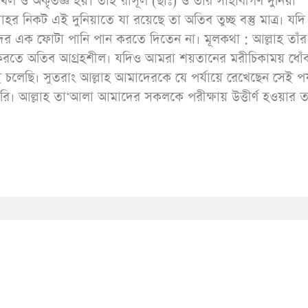
খিল ও অকৃতজ্ঞ হয়। তাই রাসূল (ছাঃ) ও তাঁর সাহাবীগণ দুনিয়া
রামাযান ও ছিয়াম
অধ
হর নিকট এই দুনিয়াতে যা রয়েছে তা অতিব তুচ্ছ বস্তু মাত্র। যদি 
পিডিএফ ডাউনলোড করুন
পিড
িদের এক ফোটা পানি পান করতে দিতেন না। মূলকথা : আল্লাহ তাঁর 
াখিল করতে অতিব আগ্রহশীল। যদিও আমরা শয়তানের মরীচিকাময় ধোঁ
 চলেছি। সুতরাং আল্লাহ আমাদেরকে যে পর্যায়ে রেখেছেন সেই পর্
 করি। আল্লাহ তা‘আলা আমাদের সকলকে পরীক্ষায় উত্তীর্ণ হওয়ার ত