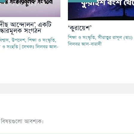
দীছ আন্দোলন’ একটি
‘কুরায়েশ’
্কারমূলক সংগঠন
শিক্ষা ও সংস্কৃতি
,
সীরাতুর রাসূল (ছাঃ)
িশ্বাস
,
উপদেশ
,
শিক্ষা ও সংস্কৃতি
,
লিলবর আল-বারাদী
য ও সংহতি
| লেখকঃ
লিলবর আল-
ত বিষয়গুলো আবশ্যক।