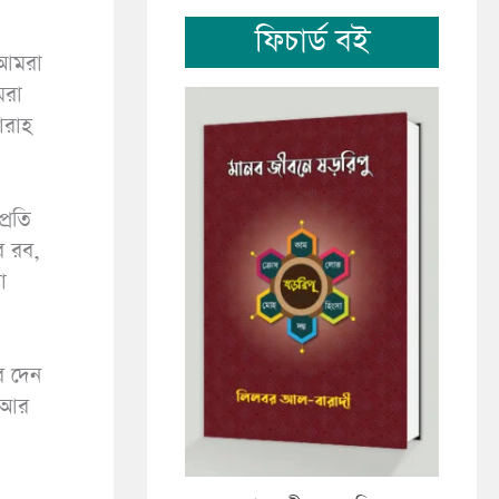
ফিচার্ড বই
 আমরা
ারাহ
্রতি
র রব,
া
। আর