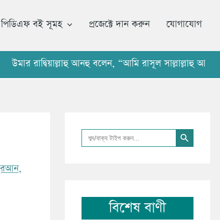
আ
র্কা
পিডিএফ বই সূমহ
প্রজেক্টে দান করুন
যোগাযোগ
ই
ভ
াদ্বিয়াল্লাহু আনহু বলেন, “আমি রাসূল সাল্লাল্লাহু আলাইহি ও
Search Button
Search
for:
ুরআন
,
বিশেষ বাণী