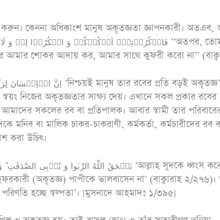
 করুন। কেননা অধিকাংশ মানুষ অকৃতজ্ঞতা জ্ঞাপনকারী। অতএব,
 আমার শোকর আদায় কর, আমার সাথে কুফরী করো না’’ (বাক্ব
্বয়ং নিজের অকৃতজ্ঞতার সাক্ষ্য দেয়। এখানে সকল প্রকার রবের প
াহ আমাদের সকলের রব বা প্রতিপালক। আবার স্বামী তার পরিবারে
কে মনিব বা মালিক চাকর-চাকরাণী, কর্মকর্তা, কর্মচারীদের রব ব
রকাশ করা উচিৎ।
ুফরকারী (অকৃতজ্ঞ) পাপীকে ভালবাসেন না’ (বাক্বারাহ ২/২৭৬)
েষ পরিণতি হচ্ছে স্বল্পতা’। [মুসনাদে আহমাদঃ ১/৩৯৫]