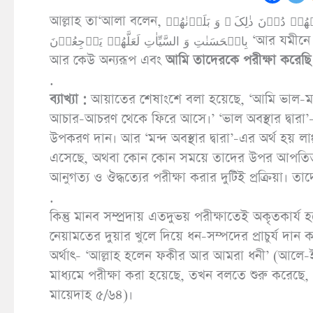
আল্লাহ তা‘আলা বলেন, وَ قَطَّعۡنٰهُمۡ فِی الۡاَرۡضِ اُمَمًا ۚ مِنۡهُمُ الصّٰلِحُوۡنَ وَ مِنۡهُمۡ دُوۡنَ ذٰلِکَ ۫ وَ بَلَوۡنٰهُمۡ
بِالۡحَسَنٰتِ وَ السَّیِّاٰتِ لَعَلَّهُمۡ یَرۡجِعُوۡنَ ‘আর যমীনে আমি তাদেরকে বিভক্ত করেছি বিভিন্ন জাতিতে। তাদের কেউ নেককার
আর কেউ অন্যরূপ এবং
আমি তাদেরকে পরীক্ষা করেছি ভ
.
ব্যাখ্যা :
আয়াতের শেষাংশে বলা হয়েছে, ‘আমি ভাল-মন্
আচার-আচরণ থেকে ফিরে আসে।’ ‘ভাল অবস্থার দ্বারা’-
উপকরণ দান। আর ‘মন্দ অবস্থার দ্বারা’-এর অর্থ হয় লাঞ
এসেছে, অথবা কোন কোন সময়ে তাদের উপর আপতিত দুর্
আনুগত্য ও ঔদ্ধত্যের পরীক্ষা করার দুটিই প্রক্রিয়া। তা
.
কিন্তু মানব সম্প্রদায় এতদুভয় পরীক্ষাতেই অকৃতকার্
নেয়ামতের দুয়ার খুলে দিয়ে ধন-সম্পদের প্রাচুর্য দান করেছেন, তখন তারা বলতে 
অর্থাৎ- ‘আল্লাহ হলেন ফকীর আর আমরা ধনী’ (আলে-ইমর
মাধ্যমে পরীক্ষা করা হয়েছে, তখন বলতে শুরু করেছে, (يَدُ اللَّهِ مَغْلُولَةٌ) অর্থাৎ- ‘আল্লাহর হাত সংকুচিত হয়ে গেছে’ (
মায়েদাহ ৫/৬৪)।