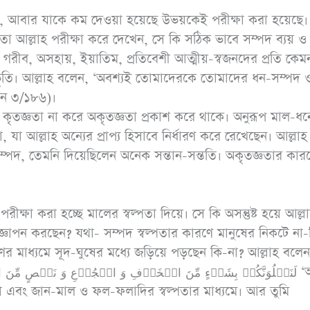
হাঃ ১৭৩৪, আহমাদ
ছে, আবার যাকে কম দেওয়া হয়েছে উভয়কেই পরীক্ষা করা হয়েছে।
১৩১৭৪)
 আল্লাহ পরীক্ষা করে দেখেন, সে কি সঠিক ভাবে সম্পদ ব্যয় ও 
গরীব, অসহায়, ইয়াতিম, প্রতিবেশী আত্মীয়-স্বজনদের প্রতি কেম
ৃতি। আল্লাহ বলেন, ‘অবশ্যই তোমাদেরকে তোমাদের ধন-সম্পদ 
রান ৩/১৮৬)।
ঁর কৃতজ্ঞতা না করে অকৃতজ্ঞতা প্রকাশ করে থাকে। অনুরূপ মাল-ধ
া আল্লাহ অন্যের প্রাপ্য হিসাবে নির্ধারণ করে রেখেছেন। আল্লাহ
পদ, তেমনি দিয়েছিলেন অনেক সন্তান-সন্ততি। অকৃতজ্ঞতার কার
।
ষা করা হচ্ছে মালের স্বল্পতা দিয়ে। সে কি অসন্তুষ্ট হয়ে আল্ল
জ্ঞাপন করছেন? যথা- সম্পদ স্বল্পতার কারণে মানুষের নিকটে না-
 মাধ্যমে সূদ-ঘুষের মধ্যে জড়িয়ে পড়ছেন কি-না? আল্লাহ বলেন, 
لَنَبۡلُوَنَّکُمۡ بِشَیۡءٍ مِّنَ الۡخَوۡفِ وَ الۡجُوۡعِ وَ نَقۡصٍ مِّنَ ال ‘আর
ধা এবং জান-মাল ও ফল-ফলাদির স্বল্পতার মাধ্যমে। আর তুমি