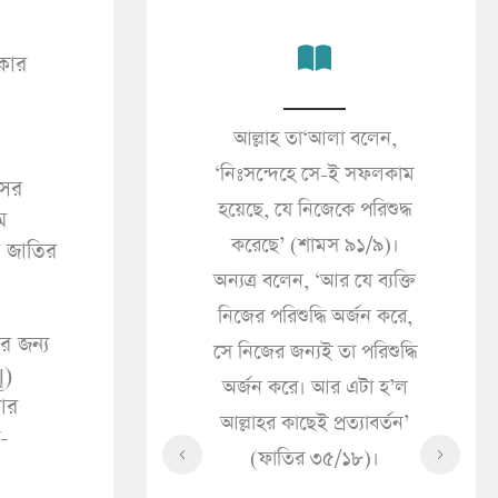
কালের জীবনই প্রকৃত
আল্লাহ তা‘আলা বলেন,
জন
’ (আনকাবূত ২৯/৬৪)।
‘নিঃসন্দেহে সে-ই সফলকাম
(সা
সের
 দুনিয়ার জীবন শুধু
হয়েছে, যে নিজেকে পরিশুদ্ধ
ে
«مَا الْإِيمَانُ قَالَ إِذَا سَرَّتْكَ
 সামগ্রী মাত্র’ (ইমরান
করেছে’ (শামস ৯১/৯)।
ব জাতির
ُكَ
৩/১৮৫)।
অন্যত্র বলেন, ‘আর যে ব্যক্তি
ُولَ
নিজের পরিশুদ্ধি অর্জন করে,
حَاكَ
র জন্য
সে নিজের জন্যই তা পরিশুদ্ধি
ْهُ
অর্জন করে। আর এটা হ’ল
হে
শার
আল্লাহর কাছেই প্রত্যাবর্তন’
কী
(ফাতির ৩৫/১৮)।
সৎ