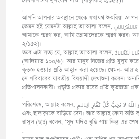
ধৈর্যশীলদের সুসংবাদ দাও’ (বাক্বারাহ ২/১৫৫)।
.
আপনি আপনার অবস্থানে থেকে যথাযথ শুকরিয়া জ্ঞাপন
তেমন হই যেমনটা আল্লাহ তা‘আলা বলেন, فَاذۡکُرُوۡنِیۡۤ اَذۡکُرۡکُمۡ وَ اشۡکُرُوۡا لِیۡ وَ لَا تَکۡفُرُوۡنِ ‘‘অতপর, তোমরা
আমাকে স্মরণ কর, আমি তোমাদেরকে স্মরণ করব। আর
২/১৫২)।
তবে এটা সত্য যে, আল্লাহ তা‘আলা বলেন, اِنَّ الۡاِنۡسَانَ لِرَبِّهٖ لَکَنُوۡدٌ ‘নিশ্চয়ই মানুষ তার রবের প্রতি বড়ই অকৃতজ্ঞ’
(আদিয়াত ১০০/৬)। আর মানুষ নিজের প্রতি যুলুম করে স
কৃতজ্ঞ হওয়ার প্রতি আহ্বান করা হয়েছে। যেমন- আল্ল
সে পরিবারের যাবতীয় বিষয়াদী দেখাশুনা করেন। অন্যদি
প্রতিপালনকারী। প্রভৃতি প্রকার রবের প্রতি কৃতজ্ঞতা প্
.
পরিশেষে, আল্লাহ বলেন, یَمۡحَقُ اللّٰهُ الرِّبٰوا وَ یُرۡبِی الصَّدَقٰتِ ؕ وَ اللّٰهُ لَا یُحِبُّ کُلَّ کَفَّارٍ اَثِیۡمٍ ‘আল্লাহ সূদকে ধ্বংস করে দেন
এবং ছাদাক্বাকে বাড়িয়ে দেন। আর আল্লাহ কোন অতি ক
রাসূল (ছাঃ) বলেন, ‘সূদ যদিও বৃদ্ধি পায় কিন্তু এর শ
.