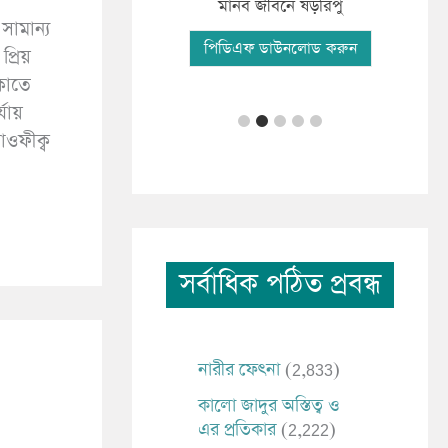
ফযী
িকাংশ মানব সমাচার
মানব জীবনে ষড়রিপু
সামান্য
পি
িএফ ডাউনলোড করুন
পিডিএফ ডাউনলোড করুন
প্রিয়
কাতে
যায়
াওফীক্ব
সর্বাধিক পঠিত প্রবন্ধ
নারীর ফেৎনা
(2,833)
কালো জাদুর অস্তিত্ব ও
এর প্রতিকার
(2,222)