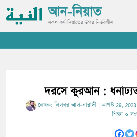
Skip
আন-নিয়াত
to
content
সকল কর্ম নিয়াতের উপর নির্ভরশীল
দরসে কুরআন : ধনাঢ্যতা 
লেখক:
লিলবর আল-বারাদী
|
আগস্ট 29, 202
শিক্ষা ও সংস