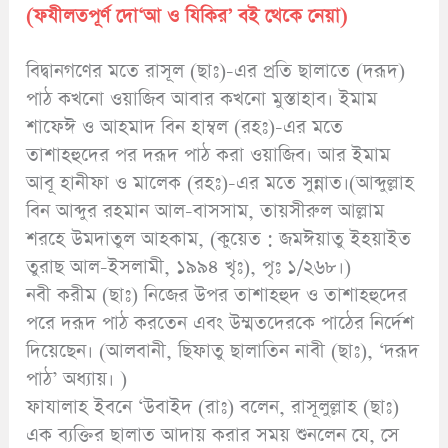
(ফযীলতপূর্ণ দো‘আ ও যিকির’ বই থেকে নেয়া)
বিদ্বানগণের মতে রাসূল (ছাঃ)-এর প্রতি ছালাতে (দরূদ)
পাঠ কখনো ওয়াজিব আবার কখনো মুস্তাহাব। ইমাম
শাফেঈ ও আহমাদ বিন হাম্বল (রহঃ)-এর মতে
তাশাহহুদের পর দরূদ পাঠ করা ওয়াজিব। আর ইমাম
আবূ হানীফা ও মালেক (রহঃ)-এর মতে সুন্নাত।(আব্দুল্লাহ
বিন আব্দুর রহমান আল-বাসসাম, তায়সীরুল আল্লাম
শরহে উমদাতুল আহকাম, (কুয়েত : জমঈয়াতু ইহয়াইত
তুরাছ আল-ইসলামী, ১৯৯৪ খৃঃ), পৃঃ ১/২৬৮।)
নবী করীম (ছাঃ) নিজের উপর তাশাহহুদ ও তাশাহহুদের
পরে দরূদ পাঠ করতেন এবং উম্মতদেরকে পাঠের নির্দেশ
দিয়েছেন। (আলবানী, ছিফাতু ছালাতিন নাবী (ছাঃ), ‘দরূদ
পাঠ’ অধ্যায়। )
ফাযালাহ ইবনে ‘উবাইদ (রাঃ) বলেন, রাসূলুল্লাহ (ছাঃ)
এক ব্যক্তির ছালাত আদায় করার সময় শুনলেন যে, সে