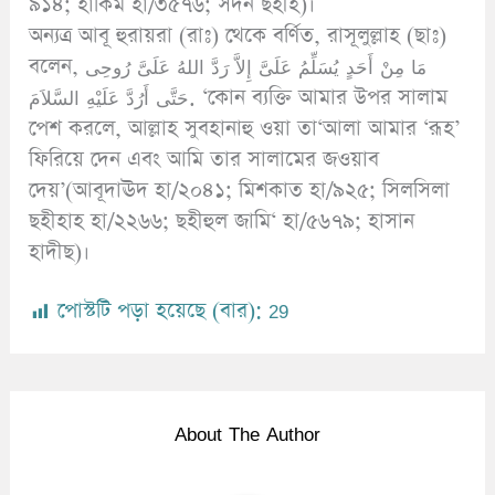
৯১৪; হাকিম হা/৩৫৭৬; সদন ছহীহ)।
অন্যত্র আবূ হুরায়রা (রাঃ) থেকে বর্ণিত, রাসূলুল্লাহ (ছাঃ)
বলেন, مَا مِنْ أَحَدٍ يُسَلِّمُ عَلَىَّ إِلاَّ رَدَّ اللهُ عَلَىَّ رُوحِى
حَتَّى أَرُدَّ عَلَيْهِ السَّلاَمَ. ‘কোন ব্যক্তি আমার উপর সালাম
পেশ করলে, আল্লাহ সুবহানাহু ওয়া তা‘আলা আমার ‘রূহ’
ফিরিয়ে দেন এবং আমি তার সালামের জওয়াব
দেয়’(আবূদাঊদ হা/২০৪১; মিশকাত হা/৯২৫; সিলসিলা
ছহীহাহ হা/২২৬৬; ছহীহুল জামি‘ হা/৫৬৭৯; হাসান
হাদীছ)।
পোস্টটি পড়া হয়েছে (বার):
29
About The Author