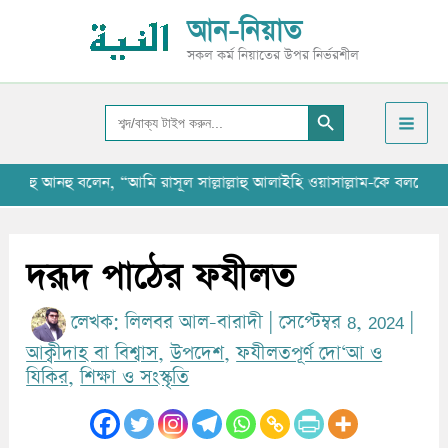
Skip
আ
আন-নিয়াত
to
র্কা
সকল কর্ম নিয়াতের উপর নির্ভরশীল
content
ই
Search Button
ভ
Search
for:
ু আনহু বলেন, “আমি রাসূল সাল্লাল্লাহু আলাইহি ওয়াসাল্লাম-কে বলতে শুনেছি 
দরূদ পাঠের ফযীলত
লেখক:
লিলবর আল-বারাদী
|
সেপ্টেম্বর 8, 2024
|
আক্বীদাহ বা বিশ্বাস
,
উপদেশ
,
ফযীলতপূর্ণ দো‘আ ও
যিকির
,
শিক্ষা ও সংস্কৃতি