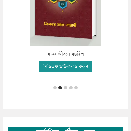
ফযীলতপূর্ন দো’আ ও যিকির
পিডিএফ ডাউনলোড করুন