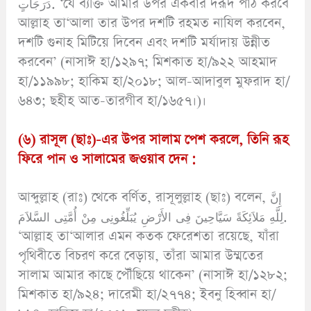
دَرَجَاتٍ. ‘যে ব্যক্তি আমার উপর একবার দরূদ পাঠ করবে
আল্লাহ তা‘আলা তার উপর দশটি রহমত নাযিল করবেন,
দশটি গুনাহ মিটিয়ে দিবেন এবং দশটি মর্যাদায় উন্নীত
করবেন’ (নাসাঈ হা/১২৯৭; মিশকাত হা/৯২২ আহমাদ
হা/১১৯৯৮; হাকিম হা/২০১৮; আল-আদাবুল মুফরাদ হা/
৬৪৩; ছহীহ আত-তারগীব হা/১৬৫৭।)।
(৬) রাসূল (ছাঃ)-এর উপর সালাম পেশ করলে, তিনি রূহ
ফিরে পান ও সালামের জওয়াব দেন :
আব্দুল্লাহ (রাঃ) থেকে বর্ণিত, রাসূলুল্লাহ (ছাঃ) বলেন, إِنَّ
لِلَّهِ مَلاَئِكَةً سَيَّاحِينَ فِى الأَرْضِ يُبَلِّغُونِى مِنْ أُمَّتِى السَّلاَمَ.
‘আল্লাহ তা‘আলার এমন কতক ফেরেশতা রয়েছে, যাঁরা
পৃথিবীতে বিচরণ করে বেড়ায়, তাঁরা আমার উম্মতের
সালাম আমার কাছে পৌঁছিয়ে থাকেন’ (নাসাঈ হা/১২৮২;
মিশকাত হা/৯২৪; দারেমী হা/২৭৭৪; ইবনু হিব্বান হা/