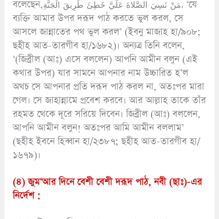
বলেছেন,مَنْ نَسِيَ الصَّلاةَ عَلَيَّ خَطِئَ طَرِيقَ الْجَنَّةِ، ‘যে
ব্যক্তি আমার উপর দরূদ পাঠ করতে ভুল করল, সে
আসলে জান্নাতের পথ ভুল করল’ (ইবনু মাজাহ হা/৯০৮;
ছহীহ আত-তারগীব হা/১৬৮২)। অন্যত্র তিনি বলেন,
‘(জিব্রীল (আঃ) এসে বললেন) আপনি আমীন বলুন (এই
কথার উপর) যার সামনে আপনার নাম উচ্চারিত হ’ল
অথচ সে আপনার প্রতি দরূদ পাঠ করল না, অতঃপর মারা
গেল। সে জাহান্নামে প্রবেশ করবে। আর আল্লাহ তাকে তাঁর
রহমত থেকে দূরে সরিয়ে দিবেন। জিব্রীল (আঃ) বললেন,
আপনি আমীন বলুন! অতঃপর আমি আমীন বললাম’
(ছহীহ ইবনে হিব্বান হা/২৩৮৭; ছহীহ আত-তারগীব হা/
১৬৭৯)।
(৪) জুম‘আর দিনে বেশী বেশী দরূদ পাঠ, নবী (ছাঃ)-এর
নির্দেশ :