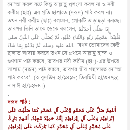
দো‘আ করল বটে কিন্তু আল্লাহ্র প্রশংসা করল না ও নবী
করীম (ছাঃ)-এর প্রতি ছালাতে (দরূদ) পাঠ করল না।
তখন নবী করীম (ছাঃ) বললেন, লোকটি তাড়াহুড়া করছে।
তারপর তিনি তাকে ডেকে বললেন, إِذَا صَلَّى أَحَدُكُمْ
فَلْيَبْدَأْ بِتَمْحِيْدِ رَبِّهِ وَالثَّنَاءِ عَلَيْهِ، ثُمَّ يُصَلِّي عَلَى النَّبِيِّ صلى
الله عليه وسلم ثُمَّ يَدْعُوْ بِمَا شَاءَ. ‘যখন তোমাদের কেউ
ছালাত আদায় করবে তখন সে প্রথমে আল্লাহ্র হাম্দ ও
গুণগান পাঠ করবে, তারপর নবী করীম (ছাঃ)-এর উপরে
সালাম (দরূদ) পাঠ করবে, তারপর স্বীয় পছন্দমত দো‘আ
পাঠ করবে’। (আবূদাঊদ হা/১৪১৮; তিরমিযী হা/৩৪৭৬;
নাসাঈ হা/১২৮৪।)
.
দরূদ পাঠ :
أَللهمّ صَلِّ عَلَى مُحَمَّدٍ وَّعَلَى آلِ مُحَمَّدٍ كَمَا صَلَّيْتَ عَلَى
إِبْرَاهِيْمَ وَعَلَى آلِ إِبْرَاهِيْمَ إِنَّكَ حَمِيْدٌ مَّجِيْدٌ. أَللهمّ بَارِكْ
عَلَى مُحَمَّدٍ وَّعَلَى آلِ مُحَمَّدٍ كَمَا بَارَكْتَ عَلَى إِبْرَاهِيْمَ