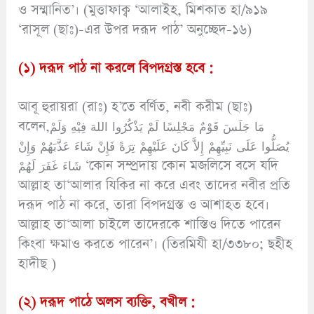
ও সম্মানিত’। (মুত্তাফাক্ব ‘আলাইহ, মিশকাত হা/৯১৯
‘রাসূল (ছাঃ)-এর উপর দরূদ পাঠ’ অনুচ্ছেদ-১৬)
(১) দরূদ পাঠ না করলে বিপদগ্রস্ত হবে :
আবূ হুরায়রা (রাঃ) হ’তে বর্ণিত, নবী করীম (ছাঃ)
বলেন,مَا جَلَسَ قَوْمٌ مَجْلِسًا لَمْ يَذْكُرُوا اللهَ فِيْهِ وَلَمْ
يُصَلُّوا عَلَى نَبِيِّهِمْ إِلاَّ كَانَ عَلَيْهِمْ تِرَةً فَإِنْ شَاءَ عَذَّبَهُمْ وَإِنْ
شَاءَ غَفَرَ لَهُمْ ‘কোন সম্প্রদায় কোন মজলিসে বসে যদি
আল্লাহ তা‘আলার যিকির না করে এবং তাদের নবীর প্রতি
দরূদ পাঠ না করে, তারা বিপদগ্রস্ত ও আশাহত হবে।
আল্লাহ তা‘আলা চাইলে তাদেরকে শাস্তিও দিতে পারেন
কিংবা ক্ষমাও করতে পারেন’। (তিরমিযী হা/৩৩৮০; ছহীহ
হাদীছ )
(২) দরূদ পাঠে অলস ব্যক্তি, বখীল :