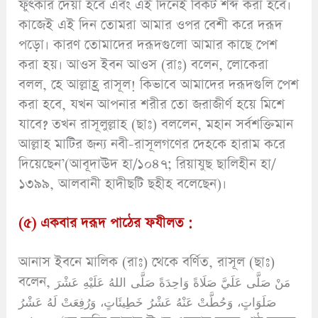
ফুৎকার দেয়া হবে এবং এই দিনেই বিকট শব্দ করা হবে।
কাজেই এই দিন তোমরা আমার ওপর বেশী করে দরূদ
পড়ো। কারণ তোমাদের দরূদগুলো আমার কাছে পেশ
করা হয়। আওস ইবন আওস (রাঃ) বলেন, লোকেরা
বলল, হে আল্লাহ্র রাসূল! কিভাবে আমাদের দরূদগুলি পেশ
করা হবে, যখন আপনার শরীর তো জরাজীর্ণ হয়ে মিশে
যাবে? তখন রাসূলুল্লাহ (ছাঃ) বললেন, মহান সর্বশক্তিমান
আল্লাহ মাটির জন্য নবী-রাসূলগণের দেহকে হারাম করে
দিয়েছেন’(আবূদাঊদ হা/১০৪৭; রিয়াযুছ ছালিহীন হা/
১৩৯৯, আলবানী হাদীছটি ছহীহ বলেছেন)।
(৫) একবার দরূদ পাঠের ফযীলত :
আনাস ইবনে মালিক (রাঃ) থেকে বর্ণিত, রাসূল (ছাঃ)
বলেন, مَنْ صَلَّى عَلَيَّ صَلَاةً وَاحِدَةً صَلَّى اللهُ عَلَيْهِ عَشْرَ
صَلَوَاتٍ، وَحُطَّتْ عَنْهُ عَشْرُ خَطِيئَاتٍ، وَرُفِعَتْ لَهُ عَشْرُ