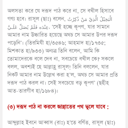
অলসতা করে যে দরূদ পাঠ করে না, সে বখীল হিসাবে
গণ্য হবে। রাসূল (ছাঃ) বলেন, الْبَخِيْلُ الَّذِيْ مَنْ ذُكِرْتُ
عِنْدَه فَلَمْ يُصَلِّ عَلَـيَّ، ‘সেই হচ্ছে কৃপণ, যার সামনে
আমার নাম উচ্চারিত হয়েছে অথচ সে আমার উপর দরূদ
পড়েনি’। (তিরমিযী হা/৩৫৪৬; আহমাদ হা/১৭৩৫;
মিশকাত হা/৯৩৩) অন্যত্র তিনি বলেন, আমি কি
তোমাদেরকে বলে দেব না, সবচেয়ে বখীল কে? সকলে
বলল, অবশ্যই হে আল্লাহ্র রাসূল! তিনি বললেন, যার
নিকট আমার নাম উল্লেখ করা হ’ল, অথচ সে আমার প্রতি
দরূদ পাঠ করল না। সেই সবচেয়ে বড় কৃপণ’ (ছহীহ
আত-তারগীব হা/১৬৮৪)।
(৩) দরূদ পাঠ না করলে জান্নাতের পথ ভুলে যাবে :
আব্দুল্লাহ ইবনে আব্বাস (রাঃ) হ’তে বর্ণিত, রাসূল (ছাঃ)