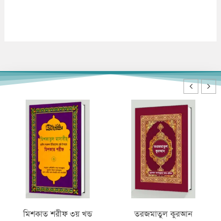
 খন্ড
তরজমাতুল কুরআন
মিশকাত শরীফ ২য় খন