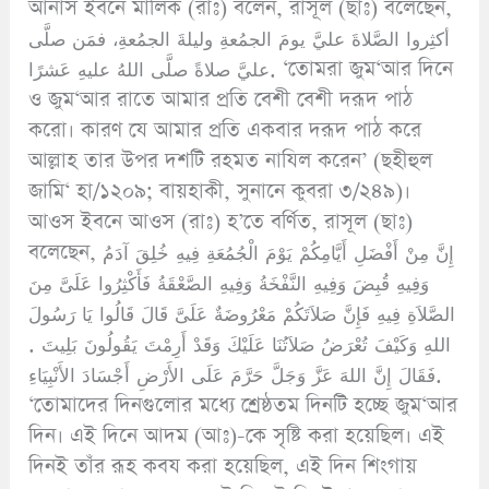
আনাস ইবনে মালিক (রাঃ) বলেন, রাসূল (ছাঃ) বলেছেন,
أكثِروا الصَّلاةَ عليَّ يومَ الجمُعةِ وليلةَ الجمُعةِ، فمَن صلَّى
عليَّ صلاةً صلَّى اللهُ عليهِ عَشرًا. ‘তোমরা জুম‘আর দিনে
ও জুম‘আর রাতে আমার প্রতি বেশী বেশী দরূদ পাঠ
করো। কারণ যে আমার প্রতি একবার দরূদ পাঠ করে
আল্লাহ তার উপর দশটি রহমত নাযিল করেন’ (ছহীহুল
জামি‘ হা/১২০৯; বায়হাকী, সুনানে কুবরা ৩/২৪৯)।
আওস ইবনে আওস (রাঃ) হ’তে বর্ণিত, রাসূল (ছাঃ)
বলেছেন, إِنَّ مِنْ أَفْضَلِ أَيَّامِكُمْ يَوْمَ الْجُمُعَةِ فِيهِ خُلِقَ آدَمُ
وَفِيهِ قُبِضَ وَفِيهِ النَّفْخَةُ وَفِيهِ الصَّعْقَةُ فَأَكْثِرُوا عَلَىَّ مِنَ
الصَّلاَةِ فِيهِ فَإِنَّ صَلاَتَكُمْ مَعْرُوضَةٌ عَلَىَّ‏ قَالَ قَالُوا يَا رَسُولَ
اللهِ وَكَيْفَ تُعْرَضُ صَلاَتُنَا عَلَيْكَ وَقَدْ أَرِمْتَ يَقُولُونَ بَلِيتَ ‏.‏
فَقَالَ ‏إِنَّ اللهَ عَزَّ وَجَلَّ حَرَّمَ عَلَى الأَرْضِ أَجْسَادَ الأَنْبِيَاءِ.
‘তোমাদের দিনগুলোর মধ্যে শ্রেষ্ঠতম দিনটি হচ্ছে জুম‘আর
দিন। এই দিনে আদম (আঃ)-কে সৃষ্টি করা হয়েছিল। এই
দিনই তাঁর রূহ কবয করা হয়েছিল, এই দিন শিংগায়