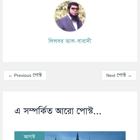
লিলবর আল-বারাদী
←
Previous পোস্ট
Next পোস্ট
→
এ সম্পর্কিত আরো পোস্ট...
আগস্ট