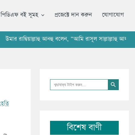
আ
র্কা
পিডিএফ বই সূমহ
প্রজেক্টে দান করুন
যোগাযোগ
ই
ভ
াদ্বিয়াল্লাহু আনহু বলেন, “আমি রাসূল সাল্লাল্লাহু আলাইহি ওয
Search Button
Search
for:
ংহতি
বিশেষ বাণী