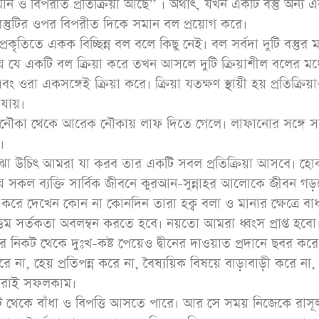
সমান ও বিপরীত প্রতিক্রিয়া আছে’’ । অর্থাৎ, যখন একটি বস্তু অন্য 
 বস্তুটির ওপর বিপরীত দিকে সমান বল প্রয়োগ করে।
্রকৃতিতে একক বিচ্ছিন্ন বল বলে কিছু নেই। বল সর্বদা দুটি বস্তুর ম
 হয় যে একটি বল ক্রিয়া করে তখন আসলে দুটি ক্রিয়াশীল বলের মধ্
 একসঙ্গেই ক্রিয়া করে। ক্রিয়া যতক্ষণ স্থায়ী হয় প্রতিক্রিয়
‘পরো
আনাস (রাযি.) থেকে
 যায়।
জীবন
বর্ণিত, নবী সাল্লাল্লাহু
ে এক নৌকা থেকে আরেক নৌকায় লাফ দিতে গেলে। লাফানোর সঙ্গে সঙ
‘আর
আলাইহি ওয়াসাল্লাম
।
ধোঁকার
ুঝা উচিৎ আমরা যা করব তার একটি সবল প্রতিক্রিয়া আসবে। হো
বলেছেনঃ তোমরা (দ্বীনের
ে সকল ব্যক্তি সার্বিক জীবনে কুরআন-সুন্নাহর আলোকে জীবন গড
ব্যাপারে) সহজ পন্থা
 করে দেখেন কোন না কোনদিন তারা হক্ব বলা ও মানার ক্ষেত্রে বা
অবলম্বন কর, কঠিন পন্থা
ত্তম সর্তকতা অবলম্বন করতে হবে। নয়তো আমরা ধ্বংস প্রাপ্ত হবো
অবলম্বন করো না,
ের নিকট থেকে দুঃখ-কষ্ট পেয়েও দ্বীনের দাওয়াত প্রদানে ছবর কর
মানুষকে সুসংবাদ দাও,
না, হেয় প্রতিপন্ন করে না, বৈষ্যয়িক বিষয়ে বাড়াবাড়ী করে না,
বিরক্তি সৃষ্টি করো না।
 তারাই সফলকাম।
(৬১২৫; মুসলিম ৩২/৩
কট থেকে বাঁধা ও বিপত্তি আসতে পারে। আর সে সময় নিজেকে রাসূ