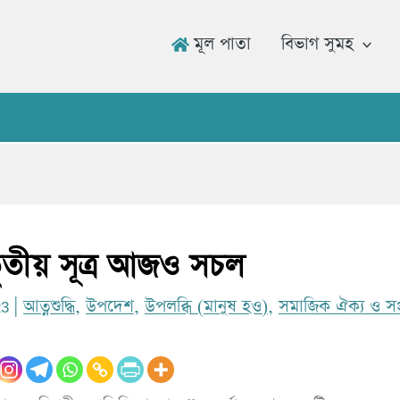
মূল পাতা
বিভাগ সুমহ
উমার র
ৃতীয় সূত্র আজও সচল
23
|
আত্নশুদ্ধি
,
উপদেশ
,
উপলব্ধি (মানুষ হও)
,
সমাজিক ঐক্য ও স