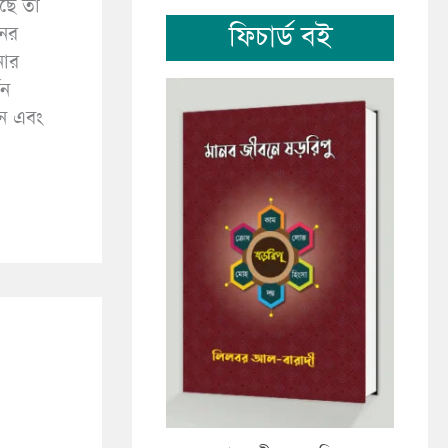
েছে তা
ফিচার্ড বই
নের
নার
তন
ুন এবং