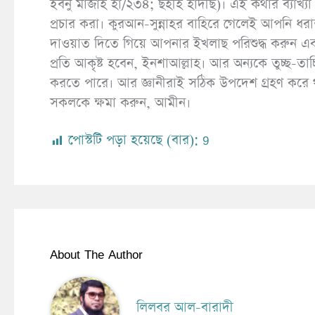
ইবনু মাজাহ হা/২৩৪; ছহীহ হাদীছ)। এই কথার ব্যাখ্যা
প্রচার করা। কুরআন-সুন্নাহর বাহিরে গেলেই আপনি ধরা
দাওয়াত দিতে গিয়ে আপনার ইখলাছ পরিশুদ্ধ করুন এ
প্রতি আকৃষ্ট হবেন, ইনশাআল্লাহ। আর অন্যকে তুচ্ছ-তাচ
করতে পারে। আর জ্ঞানীরাই সঠিক উপদেশ গ্রহণ করে 
সকলকে ক্ষমা করুন, আমীন।
পোস্টটি পড়া হয়েছে (বার):
9
About The Author
লিলবর আল-বারাদী