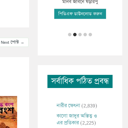
ফযী
িকাংশ মানব সমাচার
মানব জীবনে ষড়রিপু
পি
িএফ ডাউনলোড করুন
পিডিএফ ডাউনলোড করুন
Next পোস্ট
→
সর্বাধিক পঠিত প্রবন্ধ
নারীর ফেৎনা
(2,839)
কালো জাদুর অস্তিত্ব ও
এর প্রতিকার
(2,225)