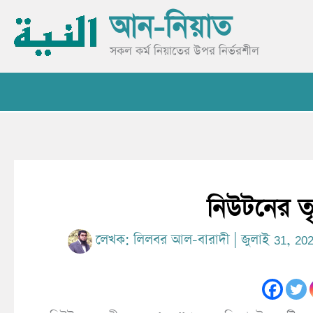
Skip
আন-নিয়াত
to
content
সকল কর্ম নিয়াতের উপর নির্ভরশীল
নিউটনের ত
লেখক:
লিলবর আল-বারাদী
|
জুলাই 31, 20