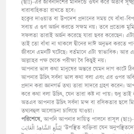
(ছাঃ)-এর জীবনাদর্শের মানদন্ডে ওযন করে অতীব সূক্ষ
ধারাবাহিকতা রাখতে হবে।
হক্বের দাওয়াত বা উপদেশ প্রদানের সময় যে বাঁধা-
সবায় এ গুণ অর্জন করতে সক্ষম নয়। তবে প্রত্যেক ম
সফলতা তারাই অর্জন করেছে যারা ছবর করেছেন। এটা ঈ
তাই তো বাঁধা না থাকলে দ্বীনের দাঈ অনুভব করতে পারব
জীবনে এমনটি ঘটেছে। বর্তমানে এটা স্বাভাবিক। আর এর 
আল্লাহর পক্ষ থেকে পরীক্ষা বৈ কিছুই নয়।
আপনার ভাল কথা মানুষের অন্তরে যেমন দাগ কাটে ঠি
আপনার উচিৎ সর্বদা ভাল কথা বলা এবং এর ওপর অব
প্রদান করা জ্ঞানগর্ভ তথ্য তারা সাদরে গ্রহণ করেন। 
করে কথা বলা উচিৎ, যেন তারা কষ্ট না পায়। শুধু তাই
অতএব আপনার উচিৎ সর্বদা মন্দ বা রসিকতার ছলে মিথ্
তথ্যবহুল আলোচনা চালিয়ে যাওয়া।
পরিশেষে,
আপনি আপনার দায়িত্ব পালনে রাসূল (ছাঃ)-এর ন
لِيُبَلِّغِ الشَّاهِدُ الْغَائِبَ ‘উপস্থিত ব্যক্তিরা যেন অনুপস্থিতদের নিকট পৌঁছিয়ে দেয়’(বুখারী হা/৪৪০৬, ৫৫৫০; মুসলিম হা/১৬৭৯;