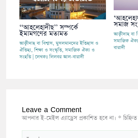
‘আহলেহা
সমাজ সংস
‘‘আহলেহাদীছ’’ সম্পর্কে
ইমামগণের মতামত
আক্বীদাহ বা ব
সমাজিক ঐক্
আক্বীদাহ বা বিশ্বাস
,
মুসলমানদের ইতিহাস ও
বারাদী
ঐতিহ্য
,
শিক্ষা ও সংস্কৃতি
,
সমাজিক ঐক্য ও
সংহতি
| লেখকঃ
লিলবর আল-বারাদী
Leave a Comment
আপনার ই-মেইল এ্যাড্রেস প্রকাশিত হবে না।
*
চিহ্নি
Type