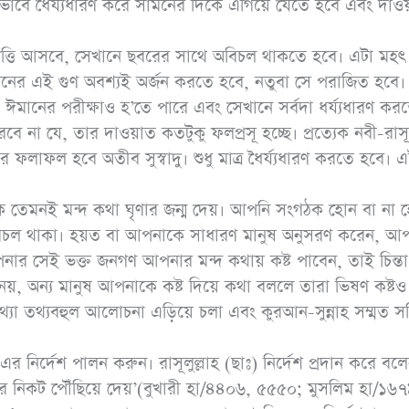
্মভাবে ধৈর্য্যধারণ করে সামনের দিকে এগিয়ে যেতে হবে এবং দাও
হাঃ ১৭৩৪, আহমাদ
১৩১৭৪)
বিপত্তি আসবে, সেখানে ছবরের সাথে অবিচল থাকতে হবে। এটা মহৎ 
ুমিনের এই গুণ অবশ্যই অর্জন করতে হবে, নতুবা সে পরাজিত হবে।
মানের পরীক্ষাও হ’তে পারে এবং সেখানে সর্বদা ধর্য্যধারণ কর
ে না যে, তার দাওয়াত কতটুকু ফলপ্রসূ হচ্ছে। প্রত্যেক নবী-রাস
ফলাফল হবে অতীব সুস্বাদু। শুধু মাত্র ধৈর্য্যধারণ করতে হবে। এ
ক তেমনই মন্দ কথা ঘৃণার জন্ম দেয়। আপনি সংগঠক হোন বা না 
িচল থাকা। হয়ত বা আপনাকে সাধারণ মানুষ অনুসরণ করেন, আ
আপনার সেই ভক্ত জনগণ আপনার মন্দ কথায় কষ্ট পাবেন, তাই চিন্ত
 নয়, অন্য মানুষ আপনাকে কষ্ট দিয়ে কথা বললে তারা ভিষণ কষ্টও
যা তথ্যবহুল আলোচনা এড়িয়ে চলা এবং কুরআন-সুন্নাহ সম্মত স
ির্দেশ পালন করুন। রাসূলুল্লাহ (ছাঃ) নির্দেশ প্রদান করে বলেন, َا