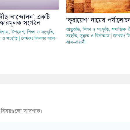
দীছ আন্দোলন’ একটি
‘কুরায়েশ’ নামের পর্যালোচন
্কারমূলক সংগঠন
আত্নশুদ্ধি
,
শিক্ষা ও সংস্কৃতি
,
সমাজিক ঐ
িশ্বাস
,
উপদেশ
,
শিক্ষা ও সংস্কৃতি
,
সংহতি
,
সুন্নাত ও বিদ‘আত
| লেখকঃ
ল
য ও সংহতি
| লেখকঃ
লিলবর আল-
আল-বারাদী
ত বিষয়গুলো আবশ্যক।