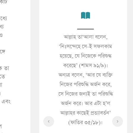
একটি
ধ্যে
যে
াও
কালের জীবনই প্রকৃত
আল্লাহ তা‘আলা বলেন,
জন
’ (আনকাবূত ২৯/৬৪)।
‘নিঃসন্দেহে সে-ই সফলকাম
(সা
্গে
 দুনিয়ার জীবন শুধু
হয়েছে, যে নিজেকে পরিশুদ্ধ
«مَا الْإِيمَانُ قَالَ إِذَا سَرَّتْكَ
 সামগ্রী মাত্র’ (ইমরান
করেছে’ (শামস ৯১/৯)।
ক তা
ُكَ
৩/১৮৫)।
অন্যত্র বলেন, ‘আর যে ব্যক্তি
়তে
ُولَ
নিজের পরিশুদ্ধি অর্জন করে,
ধা
حَاكَ
।
সে নিজের জন্যই তা পরিশুদ্ধি
ْهُ
ে এবং
অর্জন করে। আর এটা হ’ল
হে
আল্লাহর কাছেই প্রত্যাবর্তন’
কী
(ফাতির ৩৫/১৮)।
সৎ
ল