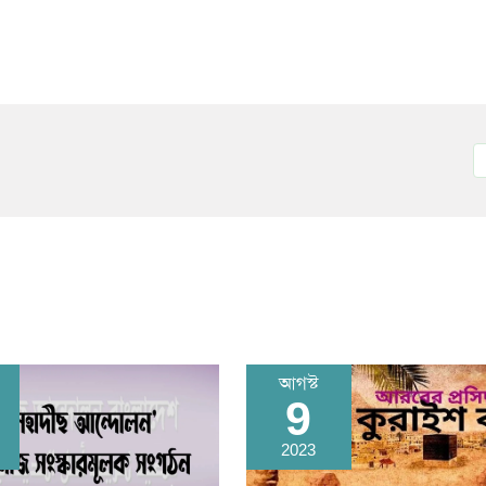
রামাযান ও ছিয়াম
অধ
পিডিএফ ডাউনলোড করুন
পিড
আগস্ট
9
2023