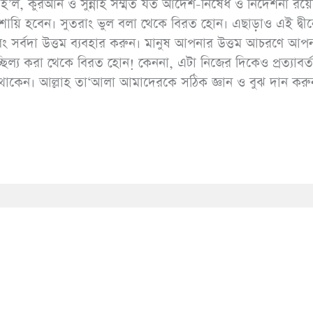
 হ’ল, কুরআন ও সুন্নাহ সম্মত যত আদেশ-নিষেধ ও নির্দেশনা রয়
শায়ি হবেন। সুতরাং ভুল বলা থেকে বিরত হোন। এছাড়াও এই দ্বী
বং সর্বদা উত্তম ব্যবহার করুন। মানুষ আপনার উত্তম আচরণে আপ
্ছিল্য করা থেকে বিরত হোন! কেননা, এটা নিজের দিকেও প্রত্যাবর্
থাকেন। আল্লাহ তা‘আলা আমাদেরকে সঠিক জ্ঞান ও বুঝ দান কর