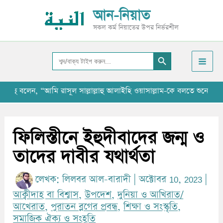
Skip
আ
আন-নিয়াত
to
র্কা
সকল কর্ম নিয়াতের উপর নির্ভরশীল
content
ই
Search Button
ভ
Search
for:
, “আমি রাসূল সাল্লাল্লাহু আলাইহি ওয়াসাল্লাম-কে বলতে শুনেছি যে, ‘‘যাবতী
ফিলিস্তীনে ইহুদীবাদের জন্ম ও
তাদের দাবীর যথার্থতা
লেখক:
লিলবর আল-বারাদী
|
অক্টোবর 10, 2023
|
আক্বীদাহ বা বিশ্বাস
,
উপদেশ
,
দুনিয়া ও আখিরাত/
আখেরাত
,
পুরাতন ব্লগের প্রবন্ধ
,
শিক্ষা ও সংস্কৃতি
,
সমাজিক ঐক্য ও সংহতি