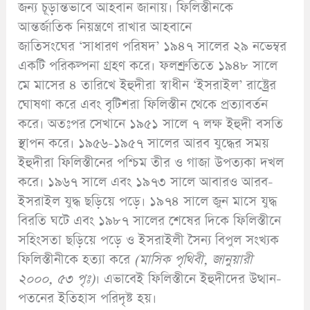
জন্য চূড়ান্তভাবে আহবান জানায়। ফিলিস্তীনকে
আন্তর্জাতিক নিয়ন্ত্রণে রাখার আহবানে
জাতিসংঘের ‘সাধারণ পরিষদ’ ১৯৪৭ সালের ২৯ নভেম্বর
একটি পরিকল্পনা গ্রহণ করে। ফলশ্রুতিতে ১৯৪৮ সালে
মে মাসের ৪ তারিখে ইহুদীরা স্বাধীন ‘ইসরাইল’ রাষ্ট্রের
ঘোষণা করে এবং বৃটিশরা ফিলিস্তীন থেকে প্রত্যাবর্তন
করে। অতঃপর সেখানে ১৯৫১ সালে ৭ লক্ষ ইহুদী বসতি
স্থাপন করে। ১৯৫৬-১৯৫৭ সালের আরব যুদ্ধের সময়
ইহুদীরা ফিলিস্তীনের পশ্চিম তীর ও গাজা উপত্যকা দখল
করে। ১৯৬৭ সালে এবং ১৯৭৩ সালে আবারও আরব-
ইসরাইল যুদ্ধ ছড়িয়ে পড়ে। ১৯৭৪ সালে জুন মাসে যুদ্ধ
বিরতি ঘটে এবং ১৯৮৭ সালের শেষের দিকে ফিলিস্তীনে
সহিংসতা ছড়িয়ে পড়ে ও ইসরাইলী সৈন্য বিপুল সংখ্যক
ফিলিস্তীনীকে হত্যা করে
(
মাসিক পৃথিবী,
জানুয়ারী
২০০০,
৫৩ পৃঃ)
। এভাবেই ফিলিস্তীনে ইহুদীদের উত্থান-
পতনের ইতিহাস পরিদৃষ্ট হয়।