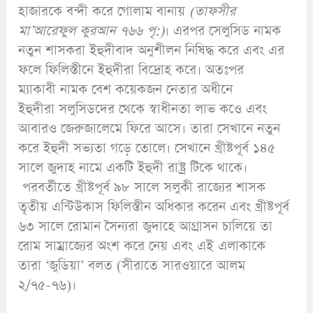
হাজারকে বন্দী করে গোলাম বানায়
(
তাফসীর
মা’
আরেফুল কুরআন ৭৬৬ পৃ:)
। এরপর সেলুসিড নামক
নতুন শাসকরা ইহুদীবাদ অনুশীলন নিষিদ্ধ করে এবং এর
ফলে ফিলিস্তীনে ইহুদীরা বিদ্রোহ করে। অতঃপর
ম্যাকাবী নামক বেশ কয়েকজন নেতার অধীনে
ইহুদীরা সলুসিডদের থেকে স্বাধীনতা লাভ কওে এবং
আবারও জেরুজালেমে ফিরে আসে। তারা সেখানে নতুন
করে ইহুদী সভ্যতা গড়ে তোলে। সেখানে খ্রীষ্টপূর্ব ১৪৫
সালে জুদাহ নামে একটি ইহুদী রাষ্ট্র টিকে থাকে।
পরবর্তীতে খ্রীষ্টপূর্ব ৯৮ সালে সলুকী রাজ্যের শাসক
তৃতীয় এন্টিউকাস ফিলিস্তীন অধিকার করেন এবং খ্রীষ্টপূর্ব
৬৩ সালে রোমান সৈন্যরা জুদাহে আগ্রাসন চালিয়ে তা
রোম সাম্রাজ্যের অংশ করে নেয় এবং এই এলাকাকে
তারা ‘জুডিয়া’ বলত (সীরাতে সারওয়ারে আলম
২/৭৫-৭৬)।