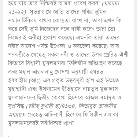
হয়ে যায় তবে নিশ্চিয়ই আমরা প্রবেশ করব’
(
মায়েদা
২১-২২)
। সুতরাং যে জাতি তাদের পবিত্র ভূমির
সম্মান টিকিয়ে রাখার যোগ্যতা রাখে না, তারা এখন কি
করে সেই ভূমি নিজেদের বলে দাবী করে? তারা তো
নিজেরাই অনীহা প্রকাশ করেছে। এমনকি তারা তাদের
নবীর আদেশ পর্যন্ত উপেক্ষা ও অবহেলা করেছে। আর
পরবর্তীতে যেহেতু সকল নবী ও তাদের উপর প্রেরিত ঐশী
কিতাবে বিশ্বাসী মুসলমানরা ফিলিস্তীন অধিগ্রহণ করেছে
এবং মহান আল্লললাহ্র ঘোষণা অনুযায়ী হযরত
ইবরাহীম (আঃ)-এর প্রকৃত উত্তরসূরী হ’ল এই উম্মতে
মুহাম্মাদী এবং ইসলামের ইতিহাসে বায়তুল মুকাদ্দাস
মুসলমানদের দ্বিতীয় কেবলা হিসেবে আজও সমাদৃত ও
সুপ্রসিদ্ধ
(
ছহীহ বুখারী হা/৪১৩৪,
কিতাবুত তাফসীর
অধ্যায়)
। সেহেতু আদিবাসী হিসেবে ফিলিস্তীন এলাকা
মুসলমানদেরই সর্বাধিকার প্রাপ্য।