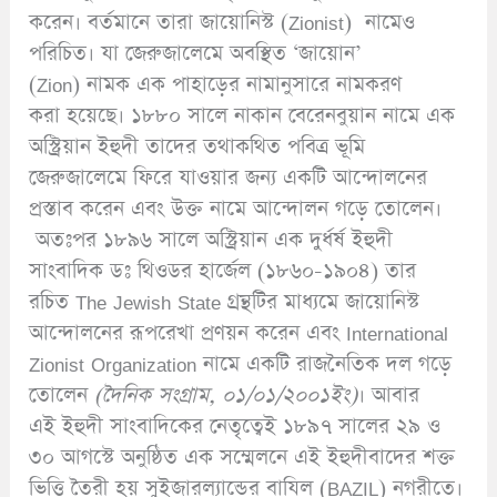
করেন। বর্তমানে তারা জায়োনিস্ট (Zionist) নামেও
পরিচিত। যা জেরুজালেমে অবস্থিত ‘জায়োন’
(Zion) নামক এক পাহাড়ের নামানুসারে নামকরণ
করা হয়েছে। ১৮৮০ সালে নাকান বেরেনবুয়ান নামে এক
অস্ট্রিয়ান ইহুদী তাদের তথাকথিত পবিত্র ভূমি
জেরুজালেমে ফিরে যাওয়ার জন্য একটি আন্দোলনের
প্রস্তাব করেন এবং উক্ত নামে আন্দোলন গড়ে তোলেন।
অতঃপর ১৮৯৬ সালে অস্ট্রিয়ান এক দুর্ধর্ষ ইহুদী
সাংবাদিক ডঃ থিওডর হার্জেল (১৮৬০-১৯০৪) তার
রচিত The Jewish State গ্রন্থটির মাধ্যমে জায়োনিস্ট
আন্দোলনের রূপরেখা প্রণয়ন করেন এবং International
Zionist Organization নামে একটি রাজনৈতিক দল গড়ে
তোলেন
(
দৈনিক সংগ্রাম,
০১/০১/২০০১ইং)
। আবার
এই ইহুদী সাংবাদিকের নেতৃত্বেই ১৮৯৭ সালের ২৯ ও
৩০ আগস্টে অনুষ্ঠিত এক সম্মেলনে এই ইহুদীবাদের শক্ত
ভিত্তি তৈরী হয় সুইজারল্যান্ডের বাযিল (BAZIL) নগরীতে।