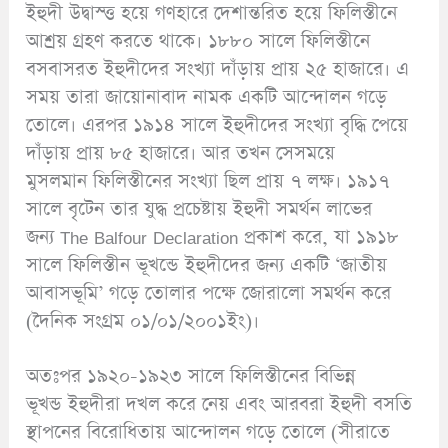
ইহুদী উদ্বাস্ত্ত হয়ে গণহারে দেশান্তরিত হয়ে ফিলিস্তীনে
আশ্রয় গ্রহণ করতে থাকে। ১৮৮০ সালে ফিলিস্তীনে
বসবাসরত ইহুদীদের সংখ্যা দাঁড়ায় প্রায় ২৫ হাজারে। এ
সময় তারা জায়োনাবাদ নামক একটি আন্দোলন গড়ে
তোলে। এরপর ১৯১৪ সালে ইহুদীদের সংখ্যা বৃদ্ধি পেয়ে
দাঁড়ায় প্রায় ৮৫ হাজারে। আর তখন সেসময়ে
মুসলমান ফিলিস্তীনের সংখ্যা ছিল প্রায় ৭ লক্ষ। ১৯১৭
সালে বৃটেন তার যুদ্ধ প্রচেষ্টায় ইহুদী সমর্থন লাভের
জন্য The Balfour Declaration প্রকাশ করে, যা ১৯১৮
সালে ফিলিস্তীন ভূখন্ডে ইহুদীদের জন্য একটি ‘জাতীয়
আবাসভূমি’ গড়ে তোলার পক্ষে জোরালো সমর্থন করে
(দৈনিক সংগ্রম ০১/০১/২০০১ইং)।
অতঃপর ১৯২০-১৯২৩ সালে ফিলিস্তীনের বিভিন্ন
ভূখন্ড ইহুদীরা দখল করে নেয় এবং আরবরা ইহুদী বসতি
স্থাপনের বিরোধিতায় আন্দোলন গড়ে তোলে (সীরাতে