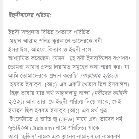
ইহুদীবাদের
পরিচয়:
ইহুদী সম্প্রদায় বিভিন্ন খেতাবে পরিচিত।
মহান আল্লাহ্ পবিত্র কুরআনে তাদেরকে বনী
ইসরাঈল, আহলে কিতাব ও ইহুদী বলে
আখ্যায়িত করেছেন। যেমন- ‘হে বনী ইসরাঈলের বংশধর!
তোমরা আমার প্রদত্ত নিয়ামত সমুহের কথা স্মরণ কর। যা
আমি তোমাদেরকে প্রদান করেছি’
(
বাক্বারাহ ২/৪০)
।
হযরত ইয়াকুব (আঃ)-এর একটি খেতাব ছিল ইসরাঈল।
হিব্রু ভাষায় যার অর্থ আল্লললাহ্র বান্দা
(
নবীদের কাহিনী
২/১২)
। আর তারা যে ইহুদী পরিচয় দিয়ে থাকে, সেই
ইয়াহুদ ছিল হযরত ইয়াকুব (আ:)-এর ৪র্থ পুত্র।
ইংরেজীতে এ জাতি জু (JEW) নামে এবং তাদের ধর্ম
জুডাইজম (Judaism) নামে পরিচিত। যাকে
তারা ‘জুডিস’ নামক এক স্থানের নামানুসারে নামকরণ