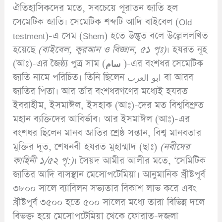
ঐতিহাসিকদের মতে, সবচেয়ে পূরাতন জাতি হল
সেমেটিক জাতি। সেমেটিক শব্দটি আদি বাইবেল (Old
testment)-এ সেম (Shem) হতে উদ্ভূত বলে উল্লেললখিত
হয়েছে
(
বাইবেল,
কুরআন ও বিজ্ঞান,
৫১ পৃঃ)
। হযরত নূহ
(আঃ)-এর জৈষ্ঠ্য পুত্র সাম (
سام
)-এর বংশধর সেমেটিক
জাতি নামে পরিচিত। তিনি ছিলেন ابو العرب বা আরব
জাতির পিতা। আর তাঁর বংশধরগণের মধ্যেই হযরত
ইবরাহীম, ইসমাঈল, ইসহাক (আঃ)-দের মত বিশ্ববিশ্রুত
মহান ব্যক্তিদের আবির্ভাব। আর ইসমাঈল (আঃ)-এর
বংশধর ছিলেন মানব জাতির শ্রেষ্ঠ সন্তান, বিশ্ব মানবতার
মুক্তির দূত, শেষনবী হযরত মুহাম্মাদ (ছাঃ)
(
নবীদের
কাহিনী ১/৫২ পৃ:)
। সৈয়দ আমীর আলীর মতে, ‘সেমিটিক
জাতির আদি বাসস্থান মেসোপটেমিয়া। আনুমানিক খ্রীষ্টপূর্ব
৩৮০০ সালে ব্যাবিলন সভ্যতার বিকাশ লাভ করে এবং
খ্রীষ্টপূর্ব ৩৫০০ হতে ৫০০ সালের মধ্যে তারা বিভিন্ন দলে
বিভক্ত হয়ে মেসোপটেমিয়া থেকে ফোরাত-দজলা