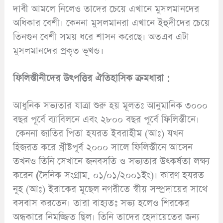
দাবী আমলে নিলেও তাদের চেয়ে এখানে মুসলমানদের
অধিকার বেশী। কেননা মুসলমানরা এখানে ইহুদীদের চেয়ে
তিনগুন বেশী সময় ধরে শাসন করেছে। অতএব এটা
মুসলমানদের প্রকৃত ভূখন্ড।
ফিলিস্তীনীদের উৎপত্তির ঐতিহাসিক ক্রমধারা :
আধুনিক সভ্যতার যাত্রা শুরু হয় মূলতঃ আনুমানিক ৩০০০
বছর পূর্বে ব্যাবিলনে এবং ২৮০০ বছর পূর্বে ফিলিস্তীনে।
কেননা জাতির পিতা হযরত ইবরাহীম (আঃ) যখন
হিজরত করে খ্রীষ্টপূর্ব ২০০০ সালে ফিলিস্তীনে আসেন
তখনও তিনি সেখানে জনবসতি ও সভ্যতার উৎকর্ষতা লক্ষ্য
করেন
(
দৈনিক সংগ্রাম, ০১/০১/২০০১ইং)। কারণ হযরত
নূহ (আঃ) ইরাকের মূছেল নগরীতে স্বীয় সম্প্রদায়ের সাথে
বসবাস করতেন। তারা বাহ্যতঃ সভ্য হলেও শিরকের
অন্ধকারে নিমজ্জিত ছিল। তিনি তাদের হেদায়েতের জন্য