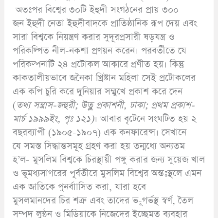
অতঃপর বিশ্বের ৩০টি ইহুদী সংগঠনের প্রায় ৩০০
জন ইহুদী নেতা ইহুদীবাদকে প্রাতিষ্ঠানিক রূপ দেয় এবং
সারা বিশ্বকে নিয়ন্ত্রণ করার সুদূরপ্রসারী ষড়যন্ত্র ও
পরিকল্পিত নীল-নকশা প্রণয়ন করেন। পরবর্তীতে যে
পরিকল্পনাটি ২৪ প্রটোকল আকারে প্রণীত হয়। কিন্তু
কাকতালীয়ভাবে জনৈকা খ্রিষ্টান মহিলা সেই প্রটোকলের
এক কপি চুরি করে দুনিয়ার সম্মুখে প্রকাশ করে দেন
(
তথ্য
সন্ত্রাস-জহুরী;
উত্লু প্রকাশনী,
ঢাকা;
প্রথম প্রকাশ-
মার্চ ১৯৯৯ইং,
পৃঃ ১২১)
। আবার বৃটেনে সংঘটিত হয় ২
বছরব্যাপী (১৯০৫-১৯০৭) এক কনফারেন্স। সেখানে
যে সমস্ত সিদ্ধান্তসমূহ গ্রহণ করা হয় তন্মধ্যে অন্যতম
হ’ল- মুসলিম বিশ্বকে চিরস্থায়ী পঙ্গু করার জন্য সুয়েজ খাল
ও ভূমধ্যসাগরের পূর্বতীরে মুসলিম বিশ্বের অন্তঃস্থলে এমন
এক জাতিকে পুনর্বাাসিত করা, যারা হবে
মুসলমানদের চির শত্রু এবং তাদের ভ-ূগর্ভস্থ স্বর্ণ, তৈল
সম্পদ লুন্ঠন ও মিডিয়াকে নিজেদের ইচ্ছেমত ব্যবহার