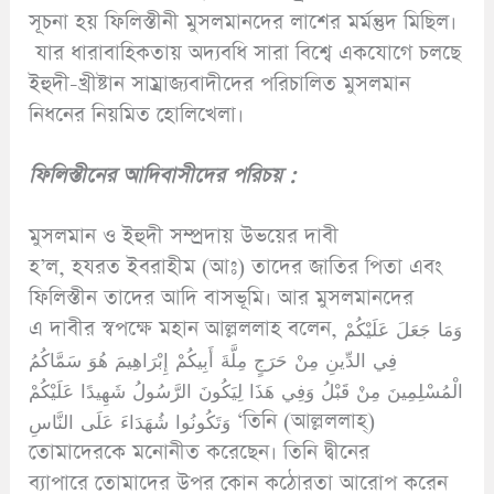
সূচনা হয় ফিলিস্তীনী মুসলমানদের লাশের মর্মন্তুদ মিছিল।
যার ধারাবাহিকতায় অদ্যবধি সারা বিশ্বে একযোগে চলছে
ইহুদী-খ্রীষ্টান সাম্রাজ্যবাদীদের পরিচালিত মুসলমান
নিধনের নিয়মিত হোলিখেলা।
ফিলিস্তীনের
আদিবাসীদের পরিচয় :
মুসলমান ও ইহুদী সম্প্রদায় উভয়ের দাবী
হ’ল, হযরত ইবরাহীম (আঃ) তাদের জাতির পিতা এবং
ফিলিস্তীন তাদের আদি বাসভূমি। আর মুসলমানদের
এ দাবীর স্বপক্ষে মহান আল্লললাহ বলেন, وَمَا جَعَلَ عَلَيْكُمْ
فِي الدِّينِ مِنْ حَرَجٍ مِلَّةَ أَبِيكُمْ إِبْرَاهِيمَ هُوَ سَمَّاكُمُ
الْمُسْلِمِينَ مِنْ قَبْلُ وَفِي هَذَا لِيَكُونَ الرَّسُولُ شَهِيدًا عَلَيْكُمْ
وَتَكُونُوا شُهَدَاءَ عَلَى النَّاسِ ‘তিনি (আল্লললাহ্)
তোমাদেরকে মনোনীত করেছেন। তিনি দ্বীনের
ব্যাপারে তোমাদের উপর কোন কঠোরতা আরোপ করেন