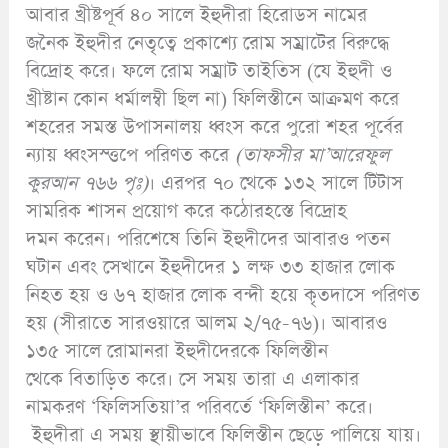
আবার খ্রীষ্টপূর্ব ৪০ সালে ইহুদীরা হিরোডস নামের
জনৈক ইহুদীর নেতৃত্বে প্রকাশ্যে রোম সম্রাটের বিরুদ্ধে
বিদ্রোহ করে। ফলে রোম সম্রাট তাইতিস (যে ইহুদী ও
খ্রীষ্টান কোন ধর্মালম্বী ছিল না) ফিলিস্তীনে আক্রমণ করে
শহরের সমস্ত উপাসনালয় ধ্বংস করে পুরো শহর পূর্বের
ন্যায় ধ্বংসস্ত্তপে পরিণত করে
(
তাফসীর মা’
আরেফুল
কুরআন ৭৬৬ পৃঃ)
। এরপর ৭০ থেকে ১৩২ সালে টিটাস
সামরিক শাসন প্রয়োগ করে কঠোরহস্তে বিদ্রোহ
দমন করেন। পরিশেষে তিনি ইহুদীদের আবারও পতন
ঘটান এবং সেখানে ইহুদীদের ১ লক্ষ ৩৩ হাজার লোক
নিহত হয় ও ৬৭ হাজার লোক বন্দী হয়ে কৃতদাসে পরিণত
হয় (সীরাতে সারওয়ারে আলম ২/৭৫-৭৬)। আবারও
১৩৫ সালে রোমানরা ইহুদীদেরকে ফিলিস্তীন
থেকে বিতাড়িত করে। সে সময় তারা এ এলাকার
নামকরণ ‘ফিলিসতিয়া’র পরিবর্তে ‘ফিলিস্তীন’ করে।
ইহুদীরা এ সময় স্থায়ীভাবে ফিলিস্তীন ছেড়ে পালিয়ে যায়।