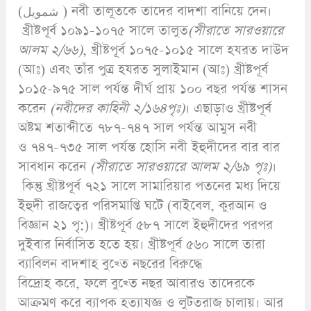
(شمويل ) নবী তালূতকে তাদের বাদশা বানিয়ে দেন।
খ্রীষ্টপূর্ব ১০৯১-১০৭৫ সালে তালুত
(
সীরাতে সারওয়ারে
আলম ২/৬৬)
, খ্রীষ্টপূর্ব ১০৭৫-১০১৫ সালে হযরত দাউদ
(আঃ) এবং তাঁর পুত্র হযরত সুলাইমান (আঃ) খ্রীষ্টপূর্ব
১০১৫-৯৭৫ সাল পর্যন্ত দীর্ঘ প্রায় ১০০ বছর পর্যন্ত শাসন
করেন
(
নবীদের
কাহিনী ২/১৬৪পৃঃ)
। এছাড়াও খ্রীষ্টপূর্ব
অষ্টম শতাব্দীতে ৭৮৭-৭৪৭ সাল পর্যন্ত আমুস নবী
ও ৭৪৭-৭৩৫ সাল পর্যন্ত হোসি নবী ইহুদীদের বার বার
সাবধান করেন
(
সীরাতে সারওয়ারে আলম ২/৬৯ পৃঃ)
।
কিন্তু খ্রীষ্টপূর্ব ৭২১ সালে সামারিয়ার পতনের মধ্য দিয়ে
ইহুদী রাজত্বের পরিসমাপ্তি ঘটে
(বাইবেল, কুরআন ও
বিজ্ঞান ২১ পৃ:)। খ্রীষ্টপূর্ব ৫৮৭ সালে ইহুদীদের পরপর
দুইবার নির্বাসিত হতে হয়। খ্রীষ্টপূর্ব ৫৬০ সালে তারা
ব্যাবিলন বাদশাহ বুখ্তে নছরের বিরুদ্ধে
বিদ্রোহ করে, ফলে বুখ্তে নছর আবারও তাদেরকে
আক্রমণ করে ব্যাপক হত্যাযজ্ঞ ও লুটতরাজ চালায়। আর