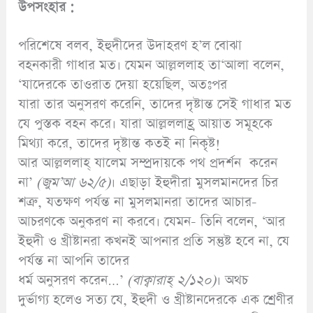
উপসংহার :
পরিশেষে বলব, ইহুদীদের উদাহরণ হ’ল বোঝা
বহনকারী গাধার মত। যেমন আল্লললাহ তা‘আলা বলেন,
‘যাদেরকে তাওরাত দেয়া হয়েছিল, অতঃপর
যারা তার অনুসরণ করেনি, তাদের দৃষ্টান্ত সেই গাধার মত
যে পুস্তক বহন করে। যারা আল্লললাহ্র আয়াত সমূহকে
মিথ্যা করে, তাদের দৃষ্টান্ত কতই না নিকৃষ্ট!
আর আল্লললাহ্ যালেম সম্প্রদায়কে পথ প্রদর্শন করেন
না’
(
জুম’
আ ৬২/৫)
। এছাড়া ইহুদীরা মুসলমানদের চির
শত্রু, যতক্ষণ পর্যন্ত না মুসলমানরা তাদের আচার-
আচরণকে অনুকরণ না করবে। যেমন- তিনি বলেন, ‘আর
ইহুদী ও খ্রীষ্টানরা কখনই আপনার প্রতি সন্তুষ্ট হবে না, যে
পর্যন্ত না আপনি তাদের
ধর্ম অনুসরণ করেন…’
(
বাক্বারাহ্
২/১২০)
। অথচ
দুর্ভাগ্য হলেও সত্য যে, ইহুদী ও খ্রীষ্টানদেরকে এক শ্রেণীর