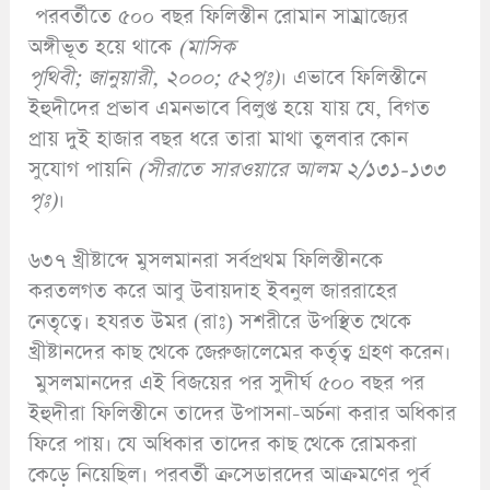
পরবর্তীতে ৫০০ বছর ফিলিস্তীন রোমান সাম্রাজ্যের
অঙ্গীভূত হয়ে থাকে
(
মাসিক
পৃথিবী;
জানুয়ারী,
২০০০;
৫২পৃঃ)
। এভাবে ফিলিস্তীনে
ইহুদীদের প্রভাব এমনভাবে বিলুপ্ত হয়ে যায় যে, বিগত
প্রায় দুই হাজার বছর ধরে তারা মাথা তুলবার কোন
সুযোগ পায়নি
(
সীরাতে সারওয়ারে আলম ২/১৩১-১৩৩
পৃঃ)
।
৬৩৭ খ্রীষ্টাব্দে মুসলমানরা সর্বপ্রথম ফিলিস্তীনকে
করতলগত করে আবু উবায়দাহ ইবনুল জাররাহের
নেতৃত্বে। হযরত উমর (রাঃ) সশরীরে উপস্থিত থেকে
খ্রীষ্টানদের কাছ থেকে জেরুজালেমের কর্তৃত্ব গ্রহণ করেন।
মুসলমানদের এই বিজয়ের পর সুদীর্ঘ ৫০০ বছর পর
ইহুদীরা ফিলিস্তীনে তাদের উপাসনা-অর্চনা করার অধিকার
ফিরে পায়। যে অধিকার তাদের কাছ থেকে রোমকরা
কেড়ে নিয়েছিল। পরবর্তী ক্রসেডারদের আক্রমণের পূর্ব