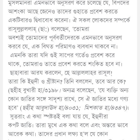
মুসলমানরা এমনভাবে অনুসরণ করে চলেছে যে, বিপদের
আশংকা আছে জেনেও তাদের গুহাতে প্রবেশ করতে
একটিবারও দ্বিধাবোধ করেনা। ঐ সকল লোকদের সম্পর্কে
রাসূলুল্লললাহ্ (ছা:) বলেছেন, ‘তোমরা
অবশ্যই তোমাদের পূর্ববর্তীদেরকে এমনভাবে অনুসরণ
করবে যে, এক বিঘত পরিমাণও ব্যবধান থাকবে না।
এমনকি তারা যদি গুই সাপের গর্তেও প্রবেশ করে
থাকে, তোমরাও তাতে প্রবেশ করতে শংকিত হবে না।
ছাহাবারা আরয করলেন, হে আল্লললাহর রাসূল!
তারা কি ইহুদী ও খ্রীষ্টান? তিনি বললেন, তবে আর কে?
(ছহীহ বুখারী হা/৩১৯৮
।
অন্যত্র বলেছেন, ‘যে ব্যক্তি অন্য
কোন জাতির সঙ্গে সাদৃশ্য রাখে, সে ঐ জাতির মধ্যে গণ্য
হবে’ (
ছহীহ আবুদাঊদ হা/৪০৩১;
মিশকাত হা/৪৩৪৭)
।
সুতরাং এ কথা স্পষ্টতই বলা যায় যে, ইহুদীরা
কপট জাতি। তারা মুখে এক কথা বলে এবং অন্তরে ভাবে
আরেক কথা। তাদের প্রধান লক্ষ্য হ’ল যে কোন