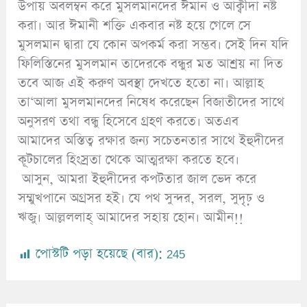
উপায় অবলম্বন করে মুসলমানদের ঈমান ও আক্বীদা নষ্ট
করা। আর ঈমানী শক্তি একবার নষ্ট হয়ে গেলে সে
মুসলমান দ্বারা যে কোন অপকর্ম করা সম্ভব। সেই দিন যদি
ফিলিস্তিনের মুসলমান তাদেরকে বন্ধুর মত আশ্রয় না দিত
তবে আজ এই করুণ অবস্থা দেখতে হতো না। আল্লাহ
তা‘আলা মুসলমানদের নিষেধ করেছেন বিজাতীদের সাথে
অনুসরণ তথা বন্ধু হিসেবে গ্রহণ করতে। অতএব
আমাদের অস্তিত্ব রক্ষার জন্য সচেতনতার সাথে ইহুদীদের
কূটচালের হিংস্রতা থেকে আত্মরক্ষা করতে হবে।
আসুন, আমরা ইহুদীদের কপটতার জাল ভেদ করে
সম্মুখপানে অগ্রসর হই। যে পথ সুন্দর, সরল, সুদৃঢ় ও
ঋজু। আল্লললাহ্ আমাদের সহায় হোন। আমীন!!
পোস্টটি পড়া হয়েছে (বার):
245