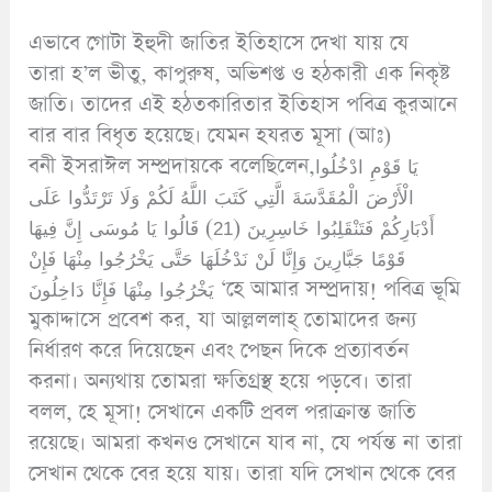
এভাবে গোটা ইহুদী জাতির ইতিহাসে দেখা যায় যে
তারা হ’ল ভীতু, কাপুরুষ, অভিশপ্ত ও হঠকারী এক নিকৃষ্ট
জাতি। তাদের এই হঠতকারিতার ইতিহাস পবিত্র কুরআনে
বার বার বিধৃত হয়েছে। যেমন হযরত মূসা (আঃ)
বনী ইসরাঈল সম্প্রদায়কে বলেছিলেন,يَا قَوْمِ ادْخُلُوا
الْأَرْضَ الْمُقَدَّسَةَ الَّتِي كَتَبَ اللَّهُ لَكُمْ وَلَا تَرْتَدُّوا عَلَى
أَدْبَارِكُمْ فَتَنْقَلِبُوا خَاسِرِينَ (21) قَالُوا يَا مُوسَى إِنَّ فِيهَا
قَوْمًا جَبَّارِينَ وَإِنَّا لَنْ نَدْخُلَهَا حَتَّى يَخْرُجُوا مِنْهَا فَإِنْ
يَخْرُجُوا مِنْهَا فَإِنَّا دَاخِلُونَ ‘হে আমার সম্প্রদায়! পবিত্র ভূমি
মুকাদ্দাসে প্রবেশ কর, যা আল্লললাহ্ তোমাদের জন্য
নির্ধারণ করে দিয়েছেন এবং পেছন দিকে প্রত্যাবর্তন
করনা। অন্যথায় তোমরা ক্ষতিগ্রস্থ হয়ে পড়বে। তারা
বলল, হে মূসা! সেখানে একটি প্রবল পরাক্রান্ত জাতি
রয়েছে। আমরা কখনও সেখানে যাব না, যে পর্যন্ত না তারা
সেখান থেকে বের হয়ে যায়। তারা যদি সেখান থেকে বের