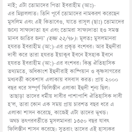
নাই; এটা তোমাদের পিতা ইবরাহীম (আঃ)-
এর মিল্লললাত। তিনি পূর্বে তোমাদের নামকরণ করেছেন
মুসলিম এবং এই কিতাবেও, যাতে রাসূল (ছাঃ) তোমাদের
জন্যে সাক্ষ্যদাতা হন এবং তোমরা সাক্ষ্যদাতা হও সমস্ত
মানব জাতির জন্য’
(
হজ্জ ২২/৭৮)
। মূলতঃ মুসলমানরা
হযরত ইবরাহীম (আ:)-এর প্রকৃত বংশধর। আর ইহুদীরা
দাবী করে তারা হযরত ইয়াকুব ইবনে ইসহাক ইবনে
হযরত ইবরাহীম (আ:)-এর বংশধর। কিন্তু ঐতিহাসিক
তথ্যমতে, অধিকাংশ ইহুদীরাই কাষ্পিয়ান ও কৃষ্ণসাগরের
মধ্যবর্তী ককেশাস এলাকায় বসবাস করত। প্রায় ২০০০
বছর ধরে সম্পূর্ণ ফিলিস্তীন এলাকা ইহুদী শূন্য ছিল।
তাছাড়া তাদের ধর্মীয় দাবীর পাশাপাশি ঐতিহাসিক দাবী
হ’ল, তারা কোন এক সময় প্রায় চারশত বছর ধরে এ
এলাকা শাসন করেছে, কাজেই এটা তাদের ভূখন্ড।
অথচ তৎপরবর্তীতে মুসলমানরা ১৩৫০ বছর যাবৎ
ফিলিস্তীন শাসন করেছে। সুতরাং তাদের এই হাস্যকর