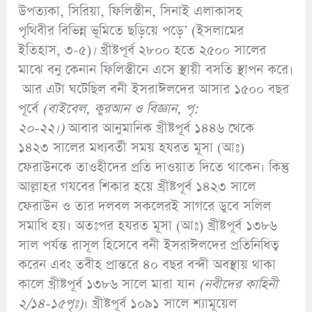
উপত্যকা, সিরিয়া, ফিলিস্তীন, সিনাই এলাকাসহ
পৃথিবীর বিভিন্ন ভূমিতে ছড়িয়ে পড়ে’ (ইসলামের
ইতিহাস, ৩-৫)
।
খ্রীষ্টপূর্ব ২৮০০ হতে ২৫০০ সালের
মাঝে বনু কেনান ফিলিস্তীনে এসে স্থায়ী বসতি স্থাপন করে।
আর এটা ঘটেছিল বনী ইসরাঈলদের আসার ১৫০০ বছর
পূর্বে
(
বাইবেল,
কুরআন ও বিজ্ঞান,
পৃ:
২০-২২
।)
আবার আনুমানিক খ্রীষ্টপূর্ব ১৪৪৬ থেকে
১৪২৩ সালের মধ্যবর্তী সময় হযরত মূসা (আঃ)
ফেরাউনকে তাওহীদের প্রতি দাওয়াত দিতে থাকেন। কিন্তু
আল্লাহর গযবের শিকার হয়ে খ্রীষ্টপূর্ব ১৪২৩ সালে
ফেরাউন ও তার দলবল সকলেরই সাগরে ডুবে সলিল
সমাধি হয়। অতঃপর হযরত মূসা (আঃ) খ্রীষ্টপূর্ব ১৩৮৬
সাল পর্যন্ত রাসূল হিসেবে বনী ইসরাঈলদের প্রতিনিধিত্ব
করেন এবং তবীহ প্রান্তরে ৪০ বছর বন্দী অবস্থায় থাকা
কালে খ্রীষ্টপূর্ব ১৩৮৬ সালে মারা যান
(
নবীদের কাহিনী
২/১৪-১৫পৃঃ)
। খ্রীষ্টপূর্ব ১০৯১ সালে শ্যামূয়েল