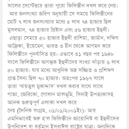
সালের সেপ্টেম্বরে তারা পুরো ফিলিস্তীন দখল করে নেয়।
আর জনসংখ্যা জরিপ অনুযায়ী সে সময়ে ফিলিস্তীনের
মোট ৭ লাখ জনসংখ্যার মধ্যে ৫ লাখ ৭৪ হাজার ছিল
মুসলমান, ৭৪ হাজার খ্রিষ্টান এবং ৫৬ হাজার ইহুদী।
এছাড়া সেময়ে ৫০ হাজার ইহুদী রাশিয়া, জার্মান, দক্ষিণ
আফ্রিকা, ইয়েমেন, ভারত ও চীন থেকে আগমন করে
ফিলিস্তীনে পূনর্বাসিত হয়। এভাবে ৩১ বছর পর ১৯৪৮
সালে ফিলিস্তীনে আগন্তুক ইহুদীদের সংখ্যা দাঁড়ায় ৬ লাখ
৫০ হাজার। যার মধ্যে আধুনিক অস্ত্র সজ্জিত ও প্রশিক্ষণ
প্রাপ্ত সৈন্য ছিল ৭০ হাজার। অতঃপর ১৯৬৭ সালে
তারা ‘বায়তুল মুকাদ্দাস’ দখল করার সাথে সাথে
গাজা, জেরিকো, গোলান মালভূমি, সিনাই উপত্যকাসহ
অনেক গুরুত্বপূর্ণ এলাকা দখল করে
নেয়
(
দৈনিক সংগ্রম, ০১/০১/২০০১ইং)। আর
এমনিভাবেই শুরু হ’ল ফিলিস্তীনে জায়োনিস্ট বা ইহুদীদের
উপনিবেশ বা বর্তমান ইসরাঈল রাষ্ট্রের যাত্রা। অন্যদিকে