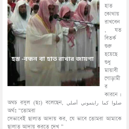
হাত
কোথায়
রাখবেন
, যত
বিতর্ক
শুরু
হয়েছে
শুধু
মায়াবী
গোড়ামী
র
কারনে ।
অথচ রসুল (ছঃ) বলেছেন, صلوا كما رايتموني أصلي
অর্থঃ “তোমরা
সেভাবেই ছালাত আদায় কর, যে ভাবে তোমরা আমাকে
ছালাত আদায় করতে দেখ ”