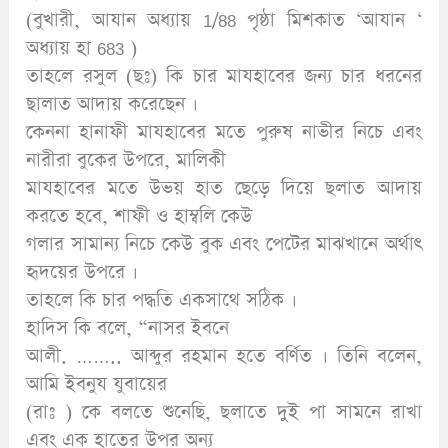
(বুখারী, আযান অধ্যায় 1/88 পৃষ্ঠা মিশকাত ‘আযান ‘
অধ্যায় হা 683 )
তাহলে রসুল (ছঃ) কি চার মাযহাবের জন্য চার ধরনের
ছালাত আদায় করেছেন ।
কেননা হানাফী মাযহাবের মতে পুরুষ নাভীর নিচে এবং
নারীরা বুকের উপরে, মালিকী
মাযহাবের মতে উভয় হাত ছেড়ে দিয়ে ছলাত আদায়
করতে হবে, শাফী ও হাম্বলি কেউ
গলার সামান্য নিচে কেউ বুক এবং পেটের মাঝখানে অর্থাৎ
হৃদয়ের উপরে ।
তাহলে কি চার পদ্ধতি একসাথে সঠিক ।
হাদিস কি বলে, “নাসর ইবনে
আলী. …….. আব্দুর রহমান হতে বর্ণিত । তিনি বলেন,
আমি ইবনুয যুবায়ের
(রাঃ ) কে বলতে শুনেছি, ছলাতে দুই পা সামনে রাখা
এবং এক হাতের উপর অন্য