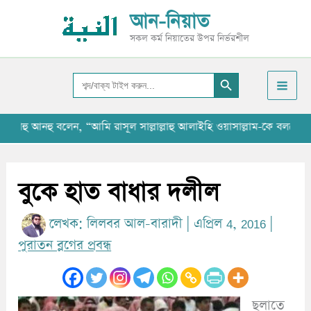
Skip
আ
আন-নিয়াত
to
র্কা
সকল কর্ম নিয়াতের উপর নির্ভরশীল
content
ই
Search Button
ভ
Search
for:
হু আনহু বলেন, “আমি রাসূল সাল্লাল্লাহু আলাইহি ওয়াসাল্লাম-কে বলতে শুনেছি
বুকে হাত বাধার দলীল
লেখক:
লিলবর আল-বারাদী
|
এপ্রিল 4, 2016
|
পুরাতন ব্লগের প্রবন্ধ
ছলাতে