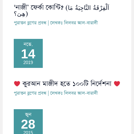
‘নাজী’ ফের্কা কোন্টি? (اَلْفِرْقَةُ النَّاجِيَةُ مَا
هِىَ؟)
পুরাতন ব্লগের প্রবন্ধ
| লেখকঃ
লিলবর আল-বারাদী
নভে.
14
2019
কুরআন মাজীদ হতে ১০০টি নির্দেশনা
পুরাতন ব্লগের প্রবন্ধ
| লেখকঃ
লিলবর আল-বারাদী
জুন
28
2015