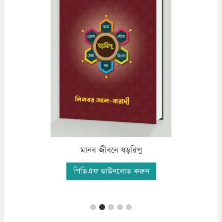
ফযীলতপূর্ন দো’আ ও যিকির
পিডিএফ ডাউনলোড করুন