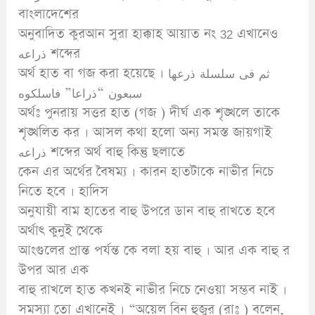
বাংলাদেশের
অনুবাদিত কুরআন সুরা হাক্কাহ আয়াত নং 32 এখানেও
ذراعه শব্দের
অর্থ হাত বা গজ করা হয়েছে । ثم فى سلسلة ذرعها
سبعون “ذراعا” فاسلكوه
অর্থঃ পুনরায় সত্তর হাত (গজ ) দীর্ঘ এক শৃঙ্খলে তাকে
শৃঙ্খলিত কর । আসল কথা হলো অন্য সমস্ত জায়গাই
ذراعه শব্দের অর্থ বাহু কিন্তু ছলাতে
কেন এর অর্থের বৈষম্য । কারন হাতটাকে নাভীর নিচে
নিতে হবে । হাদিস
অনুযায়ী বাম হাতের বাহু উপরে ডান বাহু রাখতে হবে
অর্থাৎ কুনুই থেকে
আংগুলের প্রান্ত পর্যন্ত কে বলা হয় বাহু । আর এক বাহু র
উপর আর এক
বাহু রাখলে হাত কখনই নাভীর নিচে নেওয়া সম্ভব নাই ।
সমস্যা তো এখানেই । “অয়েল বিন হুজুর (রাঃ ) বলেন,