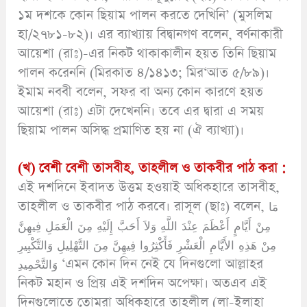
১ম দশকে কোন ছিয়াম পালন করতে দেখিনি’ (মুসলিম
হা/২৭৮১-৮২)। এর ব্যাখ্যায় বিদ্বানগণ বলেন, বর্ণনাকারী
আয়েশা (রাঃ)-এর নিকট থাকাকালীন হয়ত তিনি ছিয়াম
পালন করেননি (মিরকাত ৪/১৪১৩; মির‘আত ৫/৮৯)।
ইমাম নববী বলেন, সফর বা অন্য কোন কারণে হয়ত
আয়েশা (রাঃ) এটা দেখেননি। তবে এর দ্বারা এ সময়
ছিয়াম পালন অসিদ্ধ প্রমাণিত হয় না (ঐ ব্যাখ্যা)।
(খ) বেশী
বেশী তাসবীহ, তাহলীল ও তাকবীর পাঠ করা :
এই দশদিনে ইবাদত উত্তম হওয়াই অধিকহারে তাসবীহ,
তাহলীল ও তাকবীর পাঠ করবে। রাসূল (ছাঃ) বলেন, مَا
مِنْ أَيَّامٍ أَعْظَمَ عِنْدَ اللَّهِ وَلاَ أَحَبَّ إِلَيْهِ مِنَ الْعَمَلِ فِيهِنَّ
مِنْ هَذِهِ الأَيَّامِ الْعَشْرِ فَأَكْثِرُوا فِيهِنَّ مِنَ التَّهْلِيلِ وَالتَّكْبِيرِ
وَالتَّحْمِيدِ ‘এমন কোন দিন নেই যে দিনগুলো আল্লাহর
নিকট মহান ও প্রিয় এই দশদিন অপেক্ষা। অতএব এই
দিনগুলোতে তোমরা অধিকহারে তাহলীল (লা-ইলাহা