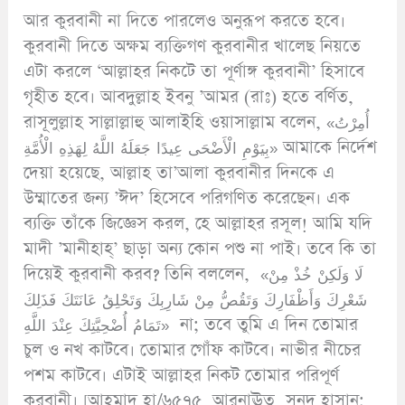
আর কুরবানী না দিতে পারলেও অনুরূপ করতে হবে।
কুরবানী দিতে অক্ষম ব্যক্তিগণ কুরবানীর খালেছ নিয়তে
এটা করলে ‘আল্লাহর নিকটে তা পূর্ণাঙ্গ কুরবানী’ হিসাবে
গৃহীত হবে। আবদুল্লাহ ইবনু ’আমর (রাঃ) হতে বর্ণিত,
রাসূলুল্লাহ সাল্লাল্লাহু আলাইহি ওয়াসাল্লাম বলেন, «أُمِرْتُ
بِيَوْمِ الْأَضْحَى عِيدًا جَعَلَهُ اللَّهُ لِهَذِهِ الْأُمَّةِ» আমাকে নির্দেশ
দেয়া হয়েছে, আল্লাহ তা’আলা কুরবানীর দিনকে এ
উম্মাতের জন্য ’ঈদ’ হিসেবে পরিগণিত করেছেন। এক
ব্যক্তি তাঁকে জিজ্ঞেস করল, হে আল্লাহর রসূল! আমি যদি
মাদী ’মানীহাহ্’ ছাড়া অন্য কোন পশু না পাই। তবে কি তা
দিয়েই কুরবানী করব? তিনি বললেন, «لَا وَلَكِنْ خُذْ مِنْ
شَعْرِكَ وَأَظْفَارِكَ وَتَقُصُّ مِنْ شَارِبِكَ وَتَحْلِقُ عَانَتَكَ فَذَلِكَ
تَمَامُ أُضْحِيَّتِكَ عِنْدَ اللَّهِ» না; তবে তুমি এ দিন তোমার
চুল ও নখ কাটবে। তোমার গোঁফ কাটবে। নাভীর নীচের
পশম কাটবে। এটাই আল্লাহর নিকট তোমার পরিপূর্ণ
কুরবানী। [আহমাদ হা/৬৫৭৫, আরনাঊত্ব, সনদ হাসান;