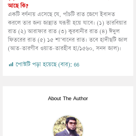
আছে কি?
একটি বর্ণনায় এসেছে যে, পাঁচটি রাত জেগে ইবাদত
করলে তার জন্য জান্নাত যরূরী হয়ে যাবে। (১) তারবিয়ার
রাত (২) আরাফার রাত (৩) কুরবানীর রাত (৪) ঈদুল
ফিতরের রাত (৫) ১৫ শা‘বানের রাত। তবে হাদীছটি জাল
(আত-তারগীব ওয়াত-তারহীব হা/১৫৬০, সনদ জাল)।
পোস্টটি পড়া হয়েছে (বার):
66
About The Author