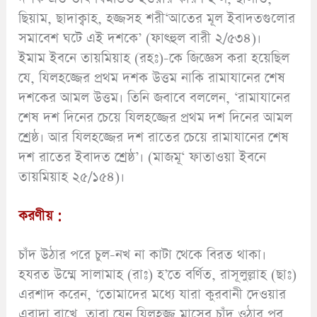
ছিয়াম, ছাদাক্বাহ, হজ্জসহ শরী‘আতের মূল ইবাদতগুলোর
সমাবেশ ঘটে এই দশকে’ (ফাৎহুল বারী ২/৫৩৪)।
ইমাম ইবনে তায়মিয়াহ (রহঃ)-কে জিজ্ঞেস করা হয়েছিল
যে, যিলহজ্জের প্রথম দশক উত্তম নাকি রামাযানের শেষ
দশকের আমল উত্তম। তিনি জবাবে বললেন, ‘রামাযানের
শেষ দশ দিনের চেয়ে যিলহজ্জের প্রথম দশ দিনের আমল
শ্রেষ্ঠ। আর যিলহজ্জের দশ রাতের চেয়ে রামাযানের শেষ
দশ রাতের ইবাদত শ্রেষ্ঠ’। (মাজমূ‘ ফাতাওয়া ইবনে
তায়মিয়াহ ২৫/১৫৪)।
করণীয় :
চাঁদ উঠার পরে চুল-নখ না কাটা থেকে বিরত থাকা।
হযরত উম্মে সালামাহ (রাঃ) হ’তে বর্ণিত, রাসূলুল্লাহ (ছাঃ)
এরশাদ করেন, ‘তোমাদের মধ্যে যারা কুরবানী দেওয়ার
এরাদা রাখে, তারা যেন যিলহজ্জ মাসের চাঁদ ওঠার পর