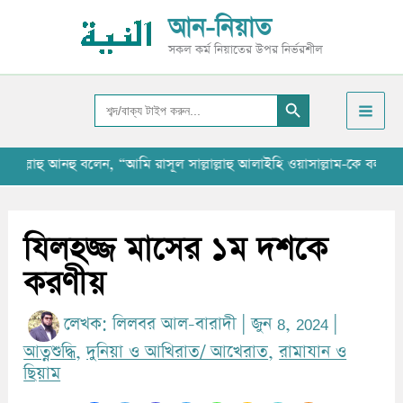
Skip
আ
আন-নিয়াত
to
র্কা
সকল কর্ম নিয়াতের উপর নির্ভরশীল
content
ই
Search Button
ভ
Search
for:
ল্লাহু আনহু বলেন, “আমি রাসূল সাল্লাল্লাহু আলাইহি ওয়াসাল্লাম-কে বলতে শু
যিলহজ্জ মাসের ১ম দশকে
করণীয়
লেখক:
লিলবর আল-বারাদী
|
জুন 8, 2024
|
আত্নশুদ্ধি
,
দুনিয়া ও আখিরাত/ আখেরাত
,
রামাযান ও
ছিয়াম