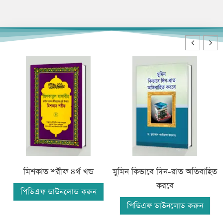
মিশকাত শরীফ ৪র্থ খন্ড
মুমিন কিভাবে দিন-রাত অতিবাহিত
করবে
পিডিএফ ডাউনলোড করুন
পিডিএফ ডাউনলোড করুন