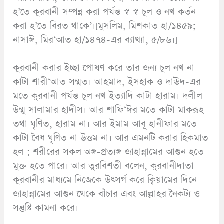
হ’তে কুরবানী সম্পন্ন করা পর্যন্ত স্ব স্ব চুল ও নখ কর্তন
করা হ’তে বিরত থাকে’।[মুসলিম, মিশকাত হা/১৪৫৯;
নাসাঈ, মির‘আত হা/১৪৭৪-এর ব্যাখ্যা, ৫/৮৬।]
কুরবানী করার ইচ্ছা পোষণ করে তার জন্য চুল নখ না
কাটা শারী‘আত সম্মত। আহমাদ, ইসহাক ও দাঊদ-এর
মতে কুরবানী পর্যন্ত চুল নখ ইত্যাদি কাটা হারাম। দলীল
উম্মু সালামার হাদীস। আর শাফি‘ঈর মতে কাটা মাকরূহ
তথা ঘৃণিত, হারাম না। আর ইমাম আবূ হানীফার মতে
কাটা বৈধ ঘৃণিত না উত্তম না। আর এমনটি করার হিকমাত
হল : শরীরের সকল অঙ্গ-প্রত্যঙ্গ জাহান্নামের আগুন হতে
মুক্ত হতে পারে। আর তুরবিশতী বলেন, কুরবানীদাতা
কুরবানীর মাধ্যমে নিজেকে উৎসর্গ করে ক্বিয়ামের দিনে
জাহান্নামের আগুন থেকে বাঁচার এবং আল্লাহর নৈকট্য ও
সন্তুষ্টি কামনা করে।