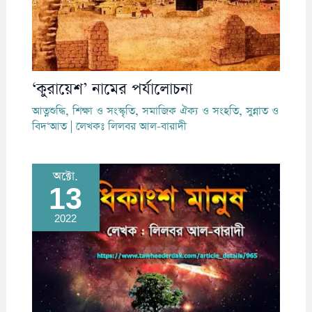
‘কুরায়েশ’ নামের পর্যালোচনা
আত্নশুদ্ধি
,
শিক্ষা ও সংস্কৃতি
,
সমাজিক ঐক্য ও সংহতি
,
সুন্নাত ও
বিদ‘আত
| লেখকঃ
লিলবর আল-বারাদী
অক্টো.
13
2022