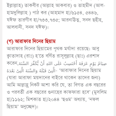
ইল্লাল্লাহ) তাকবীর (আল্লাহ আকবার) ও তাহমীদ (আল-
হামদুলিল্লাহ ) পাঠ কর (আহমাদ হা/৬১৫৪, ৫৪৪৬,
যঈফ তারগীব হা/৭৩৩,৭৩৫; আরনাঊত্ব, সনদ ছহীহ,
আলবানী, সনদ যঈফ)।
(গ) আরাফার দিনের ছিয়াম
আরাফার দিনের ছিয়ামের পৃথক মর্যাদা রয়েছে। আবু
ক্বাতাদাহ (রাঃ) হ’তে বর্ণিত রাসূলুল্লাহ (ছাঃ) এরশাদ
করেন,صِيَامُ يَوْمِ عَرَفَةَ أَحْتَسِبُ عَلَى اللهِ أَنْ يُّكَفِّرَ السَّنَةَ
الَّتِىْ قَبْلَهُ وَالسَّنَةَ الَّتِىْ بَعْدَهُ- ‘আরাফার দিনের ছিয়াম
(যারা আরাফা ময়দানের বাইরে থাকেন তাদের জন্য)
আমি আল্লাহ্র নিকট আশা করি যে, তা বিগত এক বছরের
ও পরবর্তী এক বছরের গুনাহের কাফফারা হবে’ (মুসলিম
হা/১১৬২; মিশকাত হা/২০৪৪ ‘ছওম’ অধ্যায়, ‘নফল
ছিয়াম’ অনুচ্ছেদ)।