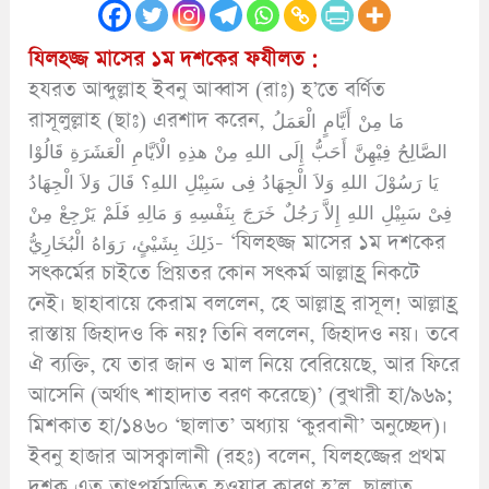
যিলহজ্জ মাসের ১ম দশকের ফযীলত :
হযরত আব্দুল্লাহ ইবনু আব্বাস (রাঃ) হ’তে বর্ণিত
রাসূলুল্লাহ (ছাঃ) এরশাদ করেন, مَا مِنْ أَيَّامٍ الْعَمَلُ
الصَّالِحُ فِيْهِنَّ أَحَبُّ إِلَى اللهِ مِنْ هذِهِ الْاَيَّامِ الْعَشَرَةِ قَالُوْا
يَا رَسُوْلَ اللهِ وَلاَ الْجِهَادُ فِى سَبِيْلِ اللهِ؟ قَالَ وَلاَ الْجِهَادُ
فِىْ سَبِيْلِ اللهِ إِلاَّ رَجُلٌ خَرَجَ بِنَفْسِهِ وَ مَالِهِ فَلَمْ يَرْجِعْ مِنْ
ذَلِكَ بِشَيْئٍ، رَوَاهُ الْبُخَارِيُّ- ‘যিলহজ্জ মাসের ১ম দশকের
সৎকর্মের চাইতে প্রিয়তর কোন সৎকর্ম আল্লাহ্র নিকটে
নেই। ছাহাবায়ে কেরাম বললেন, হে আল্লাহ্র রাসূল! আল্লাহ্র
রাস্তায় জিহাদও কি নয়? তিনি বললেন, জিহাদও নয়। তবে
ঐ ব্যক্তি, যে তার জান ও মাল নিয়ে বেরিয়েছে, আর ফিরে
আসেনি (অর্থাৎ শাহাদাত বরণ করেছে)’ (বুখারী হা/৯৬৯;
মিশকাত হা/১৪৬০ ‘ছালাত’ অধ্যায় ‘কুরবানী’ অনুচ্ছেদ)।
ইবনু হাজার আসক্বালানী (রহঃ) বলেন, যিলহজ্জের প্রথম
দশক এত তাৎপর্যমন্ডিত হওয়ার কারণ হ’ল, ছালাত,