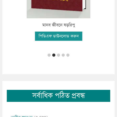
মানব জীবনে ষড়রিপু
পিডিএফ ডাউনলোড করুন
সর্বাধিক পঠিত প্রবন্ধ