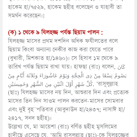
হাকেম হা/৭৫২৯, হাকেম ছহীহ বলেছেন ও যাহাবী তা
সমর্থন করেছেন।]
(ক) ১ থেকে ৯ যিলহজ্জ পর্যন্ত ছিয়াম পালন :
যিলহজ্জ মাসের প্রথম দশদিন অধিক ফযীলতের বলে
ছিয়াম কিংবা অন্যান্য নেকীর কাজ করা যেতে পারে
(বুখারী, মিশকাত হা/১৪৬০)। সে হিসাব ১ম থেকে ৯
তারিখ পর্যন্ত ছিয়াম রাখা যায়। হাফছা (রাঃ) বলেন, كَانَ
يَصُومُ تِسْعًا مِنْ ذِى الْحِجَّةِ وَيَوْمَ عَاشُورَاءَ وَثَلاَثَةَ أَيَّامٍ مِنْ
كُلِّ شَهْرٍ أَوَّلَ اثْنَيْنِ مِنَ الشَّهْرِ وَخَمِيسَيْنِ. ‘রাসূলুল্লাহ
(ছাঃ) যিলহজ্জ মাসের নয় দিন, আশুরার দিন এবং প্রত্যেক
মাসের তিন দিন সাওম পালন করতেন-মাসের সোমবার
এবং দুই বৃহ¯পতিবার (আবুদাউদ হা/২৪৩৭; নাসাঈ হা/
২৪১৭, সনদ ছহীহ)।
উল্লেখ্য যে, মা আয়েশা (রাঃ) বর্ণিত ছহীহ মুসলিমের
হাদীছে এসেছে যে, ‘আমি রাসূলুল্লাহ (ছাঃ)-কে যিলহজ্জের