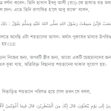
বর্ণনা করেন। তিনি হাসান ইবনু আলী (রাঃ)-কে ছালাত রত অবস্থ
ে দেন। এতে তিনি রাগান্বিত হ’লে আবু রাফে‘ বলেন,
কে বলতে শুনেছি এটা শয়তানের আসন। অর্থাৎ পুরুষের মাথার উপরি
 হয়।[13]
বিছানা নিজের জন্য, অপরটি স্ত্রীর জন্য, আরো একটি মেহমানদের জন্
ব বুঝা যায়, অতিরিক্ত বিছানায় শয়তানের থাকার সুযোগ হয়।
িতাড়িত শয়তানে পরিণত হয়ে গেল তখন সে বলল,
نِيْ إِلَى يَوْمِ يُبْعَثُوْنَ، قَالَ إِنَّكَ مِنَ الْمُنْظَرِيْنَ، قَالَ فَبِمَا أَغْوَيْتَنِيْ لَأَقْ