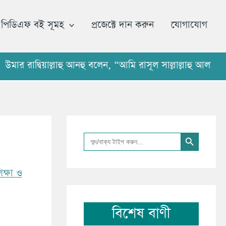
আ
র্কা
পিডিএফ বই সূমহ
প্রজেক্টে দান করুন
যোগাযোগ
ই
ভ
দ্বিয়াল্লাহু আনহু বলেন, “আমি রাসূল সাল্লাল্লাহু আলাইহি ওয
Search Button
Search
for:
িক্ষা ও
বিশেষ বাণী