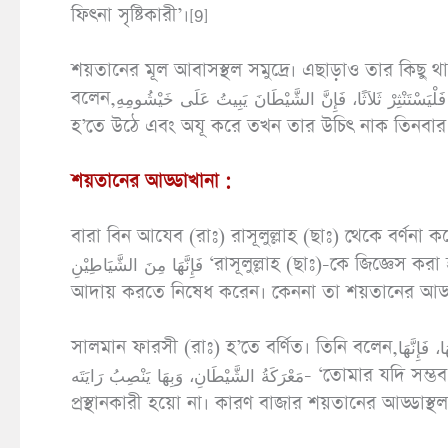
ফিৎনা সৃষ্টিকারী’।[9]
শয়তানের মূল আবাসস্থল সমুদ্রে। এছাড়াও তার কিছু থ
বলেন,إِذَا اسْتَيْقَظَ أُرَاهُ أَحَدُكُمْ مِنْ مَنَامِهِ فَتَوَضَّأَ فَلْيَسْتَنْثِرْ ثَلاَثًا، فَإِنَّ الشَّيْطَانَ يَبِيتُ عَلَى خَيْشُومِهِ، ‘তোমাদের কেউ যখন ঘুম
হ’তে উঠে এবং অযূ করে তখন তার উচিৎ নাক তিনবার ঝে
শয়তানের আড্ডাখানা :
বারা বিন আযেব (রাঃ) রাসূলুল্লাহ (ছাঃ) থেকে বর্ণনা করেন,َنِ الصَّلَاةِ فِيْ مَبَارِكِ الْإِبِلِ، فَقَالَ: لَا تُصَلُّوْا فِيْ مَبَارِكِ الْإِبِلِ
فَإِنَّهَا مِنَ الشَّيَاطِيْنِ ‘রাসূলুল্লাহ (ছাঃ)-কে জিজ্ঞেস করা হ’ল উটের আস্তাবলে ছালাত আদায় করা সম্পর্কে। তিনি সেখানে ছালাত
আদায় করতে নিষেধ করেন। কেননা তা শয়তানের আড্ড
সালমান ফারসী (রাঃ) হ’তে বর্ণিত। তিনি বলেন,لَا تَكُوْنَنَّ إِنِ اسْتَطَعْتَ، أَوَّلَ مَنْ يَدْخُلُ السُّوْقَ وَلَا آخِرَ مَنْ يَخْرُجُ مِنْهَا، فَإِنَّهَا
مَعْرَكَةُ الشَّيْطَانِ، وَبِهَا يَنْصِبُ رَايَتَه- ‘তোমার যদি সম্ভব হয় তবে প্রথম বাজারে প্রবেশকারী হয়ো না এবং সেখান থেকে সর্বশেষ
প্রস্থানকারী হয়ো না। কারণ বাজার শয়তানের আড্ডাস্থল। 