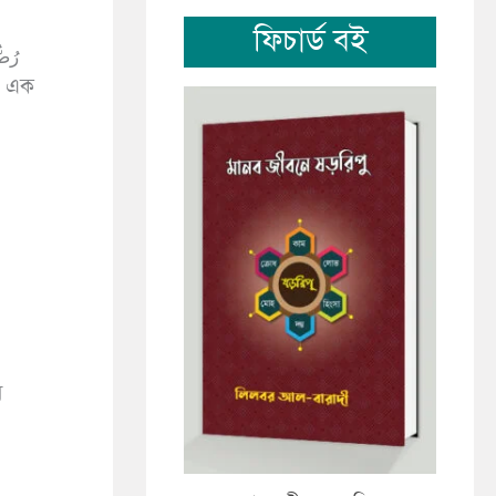
ফিচার্ড বই
ি