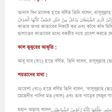
আনাস বিন মালেক হ’তে বর্ণিত তিনি বলেন, রাসূলুল্লাহ (ছাঃ) বলেছেন,ا بَيْنَهَا وَحَاذُوْا بِالْأَعْنَاقِ، فَوَالَّذِيْ
نَفْسِيْ بِيَدِهِ إِنِّيْ لَأَرَى الشَّيْطَانَ يَدْخُلُ مِنْ خَلَلِ الصَّفِّ كَأَنَّهَا الْحَذَفُ ‘তোমরা কাতারের মধ্যে প
কাতার অপর কাতারের নিকটে কর এবং কাঁধে কাঁধ মিলি
ছালাতের কাতারের মধ্যে বকরীর ন্যায় প্রবেশ করতে দে
কাল কুকুরের আকৃতি :
শয়তানের মাথা :
আয়েশা (রাঃ) হ’তে বর্ণিত তিনি বলেন, ‘রাসূলুল্লাহ (ছ
মেহেদীর পানির মত (লাল) এবং তার পাড়ের খেজুর গা
মহান আল্লাহ বলেন,إِنَّهَا شَجَرَةٌ تَخْرُجُ فِيْ أَصْلِ الْجَحِيْمِ، طَلْعُهَا كَأَنَّهُ رُءُوْسُ الشَّيَاطِيْنِ ‘এটি এমন বৃক্ষ, যা উদ্ধত হয়েছে