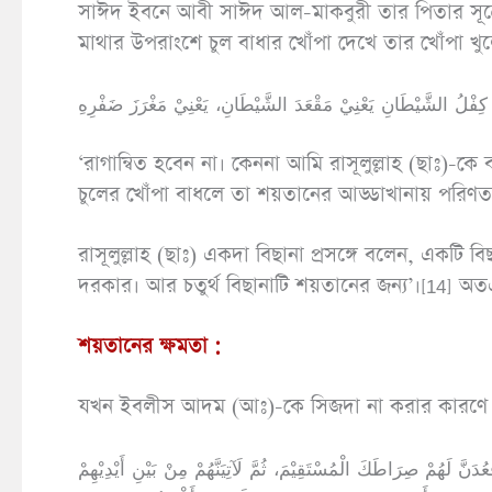
সাঈদ ইবনে আবী সাঈদ আল-মাকবুরী তার পিতার সূত্রে 
মাথার উপরাংশে চুল বাধার খোঁপা দেখে তার খোঁপা খুল
‘রাগান্বিত হবেন না। কেননা আমি রাসূলুল্লাহ (ছাঃ)-
চুলের খোঁপা বাধলে তা শয়তানের আড্ডাখানায় পরিণত
রাসূলুল্লাহ (ছাঃ) একদা বিছানা প্রসঙ্গে বলেন, একটি 
দরকার। আর চতুর্থ বিছানাটি শয়তানের জন্য’।[14] অতএ
শয়তানের ক্ষমতা :
যখন ইবলীস আদম (আঃ)-কে সিজদা না করার কারণে ব
عُدَنَّ لَهُمْ صِرَاطَكَ الْمُسْتَقِيْمَ، ثُمَّ لَآتِيَنَّهُمْ مِنْ بَيْنِ أَيْدِيْهِمْ