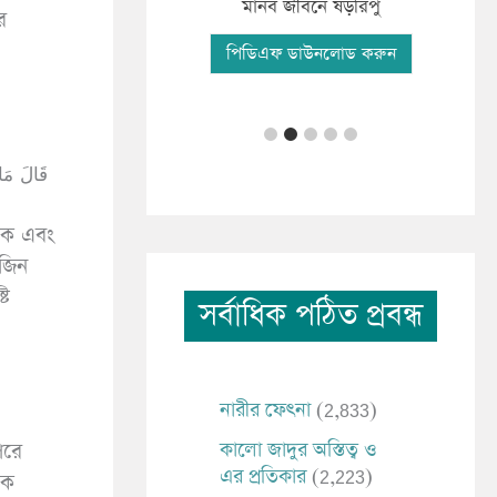
ফযী
িকাংশ মানব সমাচার
মানব জীবনে ষড়রিপু
র
পি
িএফ ডাউনলোড করুন
পিডিএফ ডাউনলোড করুন
কে এবং
সর্বাধিক পঠিত প্রবন্ধ
নারীর ফেৎনা
(2,833)
কালো জাদুর অস্তিত্ব ও
পরে
এর প্রতিকার
(2,223)
িক