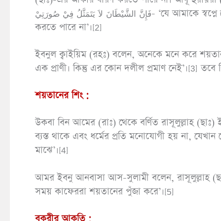
فَإِنَّ الشَّيْطَانَ لاَ يَتَمَثَّلُ فِيْ صُورَتِيْ- ‘যে আমাকে স্বপ্নে দেখে সে ঠিক আমাকেই দেখে। কারণ শয়তান আমার আকৃতি ধারণ
করতে পারে না’।[2]
ইবনুল ক্বাইয়িম (রহঃ) বলেন, অনেকে মনে করে শয়তান লম
এক প্রাণী। কিন্তু এর কোন দলীল প্রমাণ নেই’।[3] তবে
শয়তানের শিং :
উকবা বিন আমের (রাঃ) থেকে বর্ণিত রাসূলুল্লাহ (ছাঃ) 
ব্যস্ত থাকে এবং ধর্মের প্রতি মনোযোগী হয় না, যেখান 
মাঝে’।[4]
আমর ইবনু আনবাসা আস-সুলামী বলেন, রাসূলুল্লাহ (ছা
সময় কাফেররা শয়তানের পুঁজা করে’।[5]
বকরীর আকৃতি :