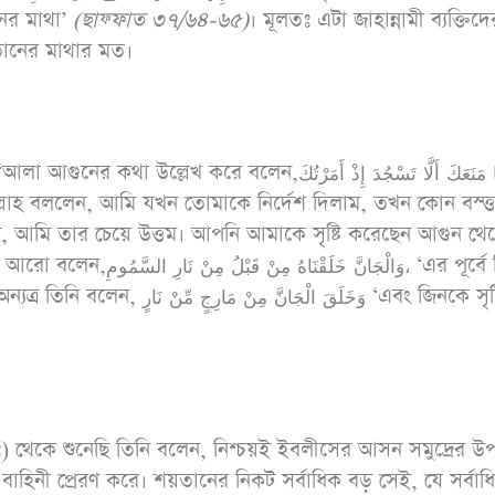
রামাযান ও ছিয়াম
অধ
ের মাথা’
(ছাফ্ফাত ৩৭/৬৪-৬৫)
। মূলতঃ এটা জাহান্নামী ব্যক্তিদে
য়তানের মাথার মত।
পিডিএফ ডাউনলোড করুন
পিড
বলেন,قَالَ مَا مَنَعَكَ أَلَّا تَسْجُدَ إِذْ أَمَرْتُكَ
, আমি তার চেয়ে উত্তম। আপনি আমাকে সৃষ্টি করেছেন আগুন থে
وَالْجَانَّ خَلَقْنَاهُ مِنْ قَبْلُ مِنْ نَار، ‘এর পূর্বে জিন
 তিনি বলেন, وَخَلَقَ الْجَانَّ مِنْ مَارِجٍ مِّنْ نَارٍ ‘এবং জিনকে সৃষ্টি
ঃ) থেকে শুনেছি তিনি বলেন, নিশ্চয়ই ইবলীসের আসন সমুদ্রের উ
বাহিনী প্রেরণ করে। শয়তানের নিকট সর্বাধিক বড় সেই, যে সর্বাধ