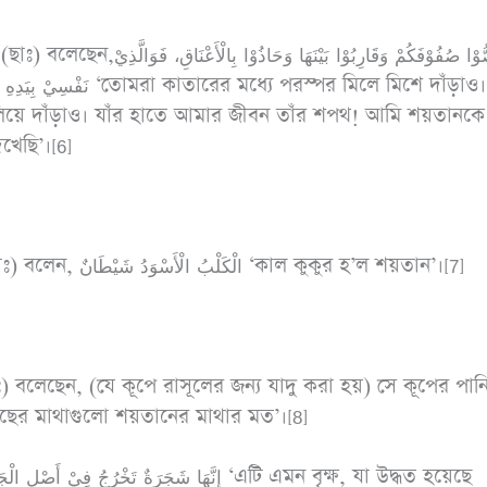
رُصُّوْا صُفُوْفَكُمْ وَقَارِبُوْ
রস্পর মিলে মিশে দাঁড়াও। এক
য়ে দাঁড়াও। যাঁর হাতে আমার জীবন তাঁর শপথ! আমি শয়তানকে
খেছি’।[6]
আবূ যার (রাঃ) হ’তে বর্ণিত, তিনি বলেন, রাসূলুল্লাহ (ছাঃ) বলেন, الْكَلْبُ الْأَسْوَدُ شَيْطَانٌ ‘কাল কুকুর হ’ল শয়তান’।[7]
াঃ) বলেছেন, (যে কূপে রাসূলের জন্য যাদু করা হয়) সে কূপের পান
ছের মাথাগুলো শয়তানের মাথার মত’।[8]