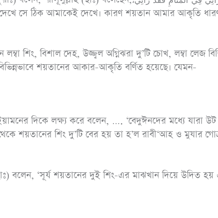
হাঃ ১৭৩৪, আহমাদ
১৩১৭৪)
্বা শিং, বিশাল দেহ, উজ্জ্বল অগ্নিঝরা দু’টি চোখ, লম্বা লেজ বিশি
 বিভিন্নভাবে শয়তানের আকার-আকৃতি বর্ণিত হয়েছে। যেমন-
ইয়ামনের দিকে লক্ষ্য করে বলেন, …. ‘বেদুঈনদের মধ্যে যারা উট 
থেকে শয়তানের শিং দু’টি বের হয় তা হ’ল রাবী‘আহ ও মুযার গোত্রদ
ঃ) বলেন, ‘সূর্য শয়তানের দুই শিং-এর মাঝখান দিয়ে উদিত হয়