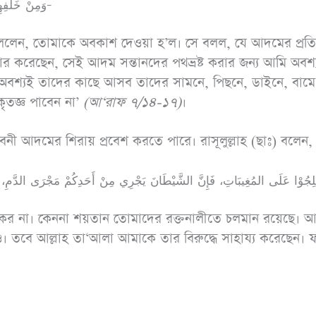
وَمِنْ خَلْفِهِمْ وَعَنْ أَيْمَانِهِمْ وَعَنْ شَمَائِلِهِمْ وَلَا تَجِدُ أَكْثَرَهُمْ شَاكِرِيْنَ-
হ বললেন, তোমাকে অবকাশ দেওয়া হ’ল। সে বলল, যে আদমের প্রতি
ার করেছেন, সেই আদম সন্তানদের পথভ্রষ্ট করার জন্য আমি অবশ্
্যই তাদের কাছে আসব তাদের সামনে, পিছনে, ডাইনে, বামে
তজ্ঞ পাবেন না’
(আ‘রাফ ৭/১৪-১৭)
।
নী আদমের শিরায় প্রবেশ করতে পারে। রাসূলুল্লাহ (ছাঃ) বলেন,
বেশ কর না। কেননা শয়তান তোমাদের রক্তনালীতে চলমান রয়েছে। 
 তবে আল্লাহ তা‘আলা আমাকে তার বিরুদ্ধে সাহায্য করেছেন। 