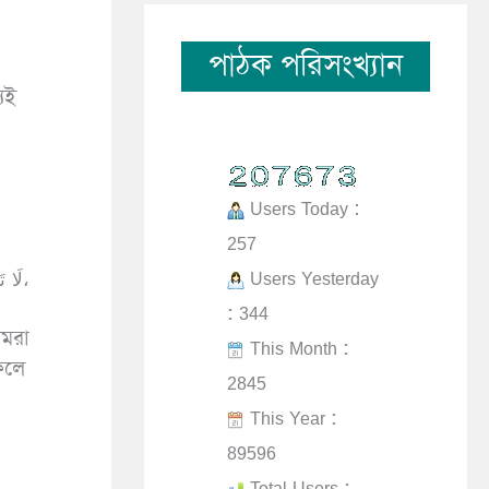
পাঠক পরিসংখ্যান
যই
Users Today :
257
لَا تَلِجُوْا عَلَى المُغِيبَاتِ، فَإِنَّ الشَّيْطَانَ يَجْرِي مِنْ أَحَدِكُمْ مَجْرَى الدَّمِ، قُلْنَا: وَمِنْكَ؟ قَالَ: وَمِنِّي، وَلَكِنَّ اللهَ أَعَانَنِي عَلَيْهِ فَأَسْلَمُ،
Users Yesterday
: 344
আমরা
This Month :
ফলে
2845
This Year :
89596
Total Users :