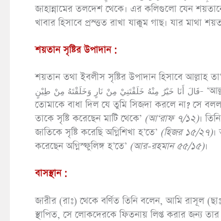
জাহান্নামের তলদেশ থেকে। এর কলিগুলো যেন শয়তান
খাবার হিসাবে প্রস্ত্তত রাখা যাক্কুম গাছ। যার মাথা শ
শয়তান সৃষ্টির উপাদান :
শয়তান তথা ইবলীস সৃষ্টির উপাদান হিসাবে আল্লাহ তা‘আলা আগুনের কথা উল্লেখ করে 
قَالَ أَنَا خَيْرٌ مِنْهُ خَلَقْتَنِيْ مِنْ نَارٍ وَخَلَقْتَهُ مِنْ طِيْنٍ- ‘আল্লাহ বললেন, আমি যখন তোমাকে নির্দেশ দিলাম, তখন কোন বস্ত্ত
তোমাকে বাধা দিল যে তুমি সিজদা করলে না? সে বলল
তাকে সৃষ্টি করেছেন মাটি থেকে’
(আ‘রাফ ৭/১২)
। তিনি আরো বলেন,ِ السَّمُومِ
জাতিকে সৃষ্টি করেছি অগ্নিশিখা হ’তে’
(হিজর ১৫/২৭)
। অন্যত্র
করেছেন অগ্নিস্ফুলিঙ্গ হ’তে’
(আর-রহমান ৫৫/১৫)
।
বাসস্থান :
জারীর (রাঃ) থেকে বর্ণিত তিনি বলেন, আমি রাসূল (ছা
স্থাপিত, সে লোকদেরকে ফিতনায় লিপ্ত করার জন্য তার 