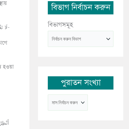
ায়
বিভাগ নির্বাচন করুন
বিভাগসমূহ
لَا تَغْضَبْ فَإِنِّيْ سَمِعْتُ رَسُوْلَ اللهِ صَلَّى اللهُ عَلَيْهِ وَسَلَّمَ يَقُوْلُ : ذَلِكَ كِفْلُ الشَّيْطَانِ يَعْنِيْ مَقْعَدَ الشَّيْطَانِ، يَعْنِيْ مَغْرَزَ ضَفْرِهِ-
ভাগে
য হওয়া
পুরাতন সংখ্যা
أَنْظِرْ