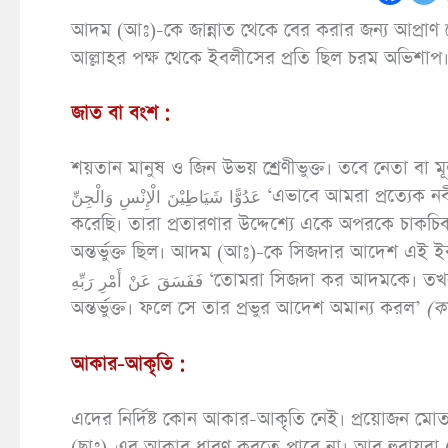
আদম (আঃ)-কে জান্নাত থেকে বের করার জন্য আপ্রাণ
আল্লাহর পক্ষ থেকে ইবলীসের প্রতি ছিল চরম অভিশাপ।
জাত বা বংশ :
শয়তান মানুষ ও জিন উভয় শ্রেণীভুক্ত। তবে নেতা বা মূল সরদার হ’ল ইবলী
عَدُوًّا شَيَاطِيْنَ الْإِنْسِ وَالْجِنِّ ‘এভাবে আমরা প্রত্যেক নবীর জন্য মানুষ ও জিনের মধ্য থেকে বহু শয়তানকে শত্রুরূপে নিযুক্ত
করেছি। তারা প্রতারণার উদ্দেশ্যে একে অপরকে চাকচিক্যপ
অন্তর্ভুক্ত ছিল। আদম (আঃ)-কে সিজদার আদেশ এই ইবলীসই অমান্য করেছিল। আল্লাহ ব
فَفَسَقَ عَنْ أَمْرِ رَبِّهِ ‘তোমরা সিজদা কর আদমকে। তখন তারা সবাই সিজদা করেছিল, ইবলীস ব্যতীত। সে ছিল জিনদের
অন্তর্ভুক্ত। ফলে সে তার প্রভুর আদেশ অমান্য করল’
(ক
আকার-আকৃতি :
এদের নির্দিষ্ট কোন আকার-আকৃতি নেই। প্রয়োজন মোতাব
(ছাঃ)-এর আকার ধারণ করতে পারে না। আবূ হুরায়রা (রাঃ) বলেন, ‘রাসূলুল্লাহ (ছ