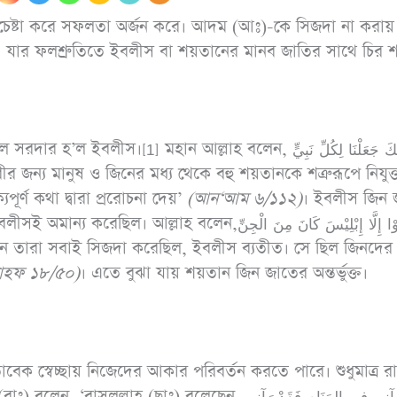
 চেষ্টা করে সফলতা অর্জন করে। আদম (আঃ)-কে সিজদা না করায়
 যার ফলশ্রুতিতে ইবলীস বা শয়তানের মানব জাতির সাথে চির শত
‘পরো
আনাস (রাযি.) থেকে
জীবন
বর্ণিত, নবী সাল্লাল্লাহু
স।[1] মহান আল্লাহ বলেন, وَكَذَلِكَ جَعَلْنَا لِكُلِّ نَبِيٍّ
‘আর
আলাইহি ওয়াসাল্লাম
ধোঁকার
ূর্ণ কথা দ্বারা প্ররোচনা দেয়’
(আন‘আম ৬/১১২)
। ইবলীস জিন 
বলেছেনঃ তোমরা (দ্বীনের
লেন,فَسَجَدُوْا إِلَّا إِبْلِيْسَ كَانَ مِنَ الْجِنِّ
ব্যাপারে) সহজ পন্থা
অবলম্বন কর, কঠিন পন্থা
াহফ ১৮/৫০)
। এতে বুঝা যায় শয়তান জিন জাতের অন্তর্ভুক্ত।
অবলম্বন করো না,
মানুষকে সুসংবাদ দাও,
বিরক্তি সৃষ্টি করো না।
েক স্বেচ্ছায় নিজেদের আকার পরিবর্তন করতে পারে। শুধুমাত্র র
(৬১২৫; মুসলিম ৩২/৩
াঃ) বলেছেন,وَمَنْ رَآنِي فِي المَنَامِ فَقَدْ رَآنِي،