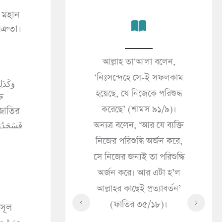
 মহান
্রুতা।
কালের জীবনই প্রকৃত
আল্লাহ তা‘আলা বলেন,
জন
’ (আনকাবূত ২৯/৬৪)।
‘নিঃসন্দেহে সে-ই সফলকাম
(সা
 দুনিয়ার জীবন শুধু
হয়েছে, যে নিজেকে পরিশুদ্ধ
«مَا الْإِيمَانُ قَالَ إِذَا سَرَّتْكَ
 সামগ্রী মাত্র’ (ইমরান
করেছে’ (শামস ৯১/৯)।
জাতির
ُكَ
৩/১৮৫)।
অন্যত্র বলেন, ‘আর যে ব্যক্তি
ُولَ
নিজের পরিশুদ্ধি অর্জন করে,
حَاكَ
সে নিজের জন্যই তা পরিশুদ্ধি
ْهُ
অর্জন করে। আর এটা হ’ল
হে
আল্লাহর কাছেই প্রত্যাবর্তন’
কী
(ফাতির ৩৫/১৮)।
াসূল
সৎ