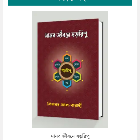
ফযীলতপূর্ন দো’আ ও যিকির