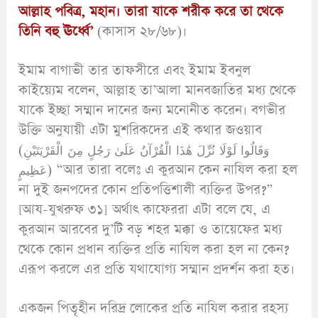
আল্লাহ পবিত্র, মহান। তারা যাকে শরীক করে তা থেকে
তিনি বহু ঊর্ধ্বে
’
(কাসাস ২৮/৬৮)।
ইমাম বাগাভী তার তাফসীরে এবং ইমাম ইবনুল
কাইয়্যেম বলেন, আল্লাহ তা’আলা মানবজাতির মধ্য থেকে
যাকে ইচ্ছা সম্মান দানের জন্য মনোনীত করেন। বগভীর
উক্তি অনুযায়ী এটা মুশরিকদের এই কথার জওয়াব
(وَقَالُوا لَوْلَا نُزِّلَ هَٰذَا الْقُرْآنُ عَلَىٰ رَجُلٍ مِنَ الْقَرْيَتَيْنِ
عَظِيمٍ) “আর তারা বলেঃ এ কুরআন কেন নাযিল করা হল
না দুই জনপদের কোন প্রতিপত্তিশালী ব্যক্তির উপর?”
[আয-যুখরুফ ৩১] অর্থাৎ কাফেররা এটা বলে যে, এ
কুরআন আরবের দু’টি বড় শহর মক্কা ও তায়েফের মধ্য
থেকে কোন প্রধান ব্যক্তির প্রতি নাযিল করা হল না কেন?
এরূপ করলে এর প্রতি যথাযোগ্য সম্মান প্রদর্শন করা হত।
একজন পিতৃহীন দরিদ্র লোকের প্রতি নাযিল করার রহস্য