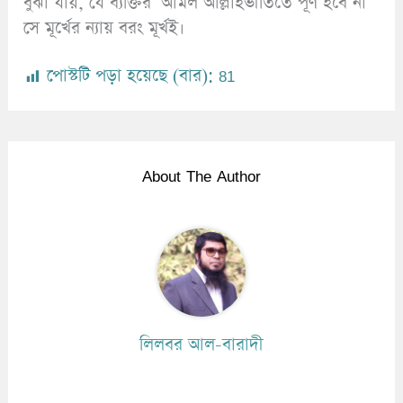
বুঝা যায়, যে ব্যক্তির ‘আমল আল্লাহভীতিতে পূর্ণ হবে না
সে মূর্খের ন্যায় বরং মূর্খই।
পোস্টটি পড়া হয়েছে (বার):
81
About The Author
লিলবর আল-বারাদী