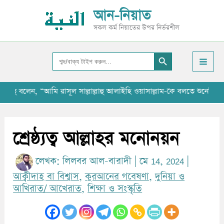
Skip
আ
আন-নিয়াত
to
র্কা
সকল কর্ম নিয়াতের উপর নির্ভরশীল
content
ই
Search Button
ভ
Search
for:
েন, “আমি রাসূল সাল্লাল্লাহু আলাইহি ওয়াসাল্লাম-কে বলতে শুনেছি যে, ‘‘যাব
শ্রেষ্ঠ্যত্ব আল্লাহর মনোনয়ন
লেখক:
লিলবর আল-বারাদী
|
মে 14, 2024
|
আক্বীদাহ বা বিশ্বাস
,
কুরআনের গবেষণা
,
দুনিয়া ও
আখিরাত/ আখেরাত
,
শিক্ষা ও সংস্কৃতি