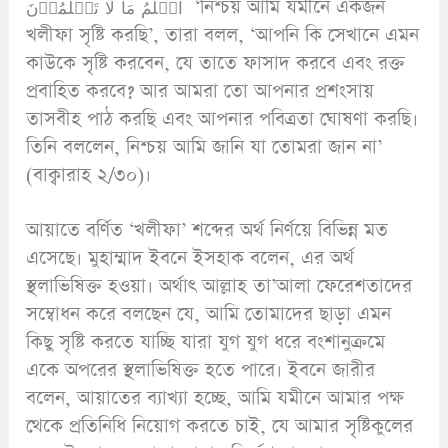
اَعۡلَمُ مَا لَا تَعۡلَمُوۡنَ ‘নিশ্চয় আমি যমীনে একজন
খলীফা সৃষ্টি করছি’, তারা বলল, ‘আপনি কি সেখানে এমন
কাউকে সৃষ্টি করবেন, যে তাতে ফাসাদ করবে এবং রক্ত
প্রবাহিত করবে? আর আমরা তো আপনার প্রশংসায়
তাসবীহ পাঠ করছি এবং আপনার পবিত্রতা ঘোষণা করছি।
তিনি বললেন, নিশ্চয় আমি জানি যা তোমরা জান না’
(বাক্বারাহ ২/৩০)।
আয়াতে বর্ণিত ‘খলীফা’ শব্দের অর্থ নির্ণয়ে বিভিন্ন মত
এসেছে। মুহাম্মাদ ইবনে ইসহাক বলেন, এর অর্থ
স্থলাভিষিক্ত হওয়া। অর্থাৎ আল্লাহ তা’আলা ফেরেশতাদের
সম্বোধন করে বলছেন যে, আমি তোমাদের ছাড়া এমন
কিছু সৃষ্টি করতে যাচ্ছি যারা যুগ যুগ ধরে বংশানুক্রমে
একে অপরের স্থলাভিষিক্ত হতে পারে। ইবনে জারীর
বলেন, আয়াতের ব্যাখ্যা হচ্ছে, আমি যমীনে আমার পক্ষ
থেকে প্রতিনিধি নিয়োগ করতে চাই, যে আমার সৃষ্টিকুলের