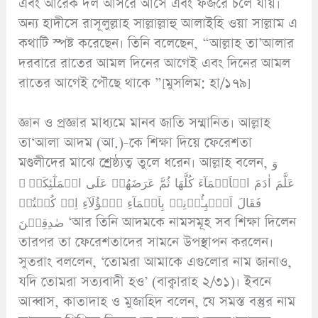
এবং আরেক দল আসরে আসে এবং ফজরে চলে যায়।
অন্য হাদীসে রাসূলুল্লাহ সাল্লাল্লাহু আলাইহি ওয়া সাল্লাম এ
কথাটি স্পষ্ট করেছেন। তিনি বলেছেন, “আল্লাহ তা’আলার
দরবারে রাতের আমল দিনের আগেই এবং দিনের আমল
রাতের আগেই পৌছে থাকে ”[মুসলিম: হা/১৭৯]
জ্ঞান ও প্রজ্ঞার মাধ্যমে মানব জাতি সম্মানিত। আল্লাহ
তা‘আলা আদম (আ.)-কে শিক্ষা দিয়ে ফেরেশতা
মণ্ডলীদের মাঝে শ্রেষ্ঠ্যত্ব তুলে ধরেন। আল্লাহ বলেন, وَ
عَلَّمَ اٰدَمَ الۡاَسۡمَآءَ کُلَّهَا ثُمَّ عَرَضَهُمۡ عَلَی الۡمَلٰٓئِکَۃِ ۙ
فَقَالَ اَنۡۢبِـُٔوۡنِیۡ بِاَسۡمَآءِ هٰۤؤُلَآءِ اِنۡ کُنۡتُمۡ
صٰدِقِیۡنَ ‘আর তিনি আদমকে নামসমূহ সব শিক্ষা দিলেন
তারপর তা ফেরেশতাদের সামনে উপস্থাপন করলেন।
সুতরাং বললেন, ‘তোমরা আমাকে এগুলোর নাম জানাও,
যদি তোমরা সত্যবাদী হও’ (বাক্বারাহ ২/৩১)। ইবনে
আব্বাস, কাতাদাহ ও মুজাহিদ বলেন, যে সমস্ত বস্তুর নাম