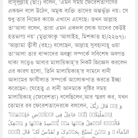
রাসূলুল্লাহ (ছাঃ) বলেন, ‘এমন সময় ফেরেশতাগণের
একজন বলে উঠেন, অমুক ব্যক্তি তাদের অন্তর্ভুক্ত নয়। সে
শুধু তার নিজের কাজে এখানে এসেছে। তখন আল্লাহ
তা‘আলা বলেন, তারা এমন একদল লোক যাদের কেউই
হতভাগ্য নয়’ (মুত্তাফাক্ব ‘আলাইহ, মিশকাত হা/২২৬৭)।
‘আল্লামা ত্বীবী (রহঃ) বলেছেন, আল্লাহ সুবহানাহূ ওয়া
তা‘আলা তার বান্দাদের অবস্থা সম্পর্কে সবিশেষ অবগত
থাকা সত্ত্বেও আবার মালায়িকাহ্’র নিকট জিজ্ঞেস করলেন
এর কারণ হলো, তিনি মালায়িকাহ্’র সামনে বানী
আদামের ফাযীলাত সম্পর্কে আলোকপাত করতে ইচ্ছা
করেছেন। যেহেতু এ বানী আদমকে সৃষ্টির সময়
মালায়িকাহ্ (ফেরেশতা) বলেছিলেন,আর স্মরণ কর, যখন
তোমার রব ফেরেশতাদেরকে বললেন, وَ اِذۡ قَالَ رَبُّکَ
لِلۡمَلٰٓئِکَۃِ اِنِّیۡ جَاعِلٌ فِی الۡاَرۡضِ خَلِیۡفَۃً ؕ
قَالُوۡۤا اَتَجۡعَلُ فِیۡهَا مَنۡ یُّفۡسِدُ فِیۡهَا وَ یَسۡفِکُ
الدِّمَآءَ ۚ وَ نَحۡنُ نُسَبِّحُ بِحَمۡدِکَ وَ نُقَدِّسُ لَکَ ؕ قَالَ اِنِّیۡۤ