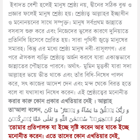
ইবাদত বেশী হলেই মানুষ শ্রেষ্ঠ্য নয়, দ্বীনের সঠিক বুঝ ও
প্রজ্ঞার ফলেই মানুষ শ্রেষ্ঠ্য হয়। শ্রেষ্ঠ্যত্ব আল্লাহর ইচ্ছাধীন
ও মনোনয়নের সাথে সম্পৃক্ত। মানুষ সর্বপ্রথম জান্নাতে
বসবাস শুরু করে এবং নিজেদের ভুলের কারণে দুনিয়াতে
প্রতিনিধি হিসেবে প্রেরিত হয়। সারা পৃথিবী জুড়ে মানুষের
সমারহ। কিন্তু এর মধ্যে শ্রেষ্ঠ্য মানুষ নবী-রাসূলগণ। এর
পরে ঐসকল ব্যক্তি শ্রেষ্ঠ্যত্ব অর্জন করবে যারা একান্তভাবে
জান্নাতের পৌছাতে পারবে। অর্থাৎ- মুমিন মুত্তকী যারা সদা
আল্লাহর ভয়ে ভীত থাকে এবং তাঁর বিধি-নিষেধ পালন
করে, সৎ কাজের আদেশ দেন এবং মন্দ থেকে বিরত হতে
বলে বা যথাসাধ্য নিষেধ করেন। এই শ্রেষ্ঠ্যত্বের মনোনীত
করার কারু কোন প্রকার এখতিয়ার নেই । আল্লাহ
তা‘আলা বলেন, وَ رَبُّکَ یَخۡلُقُ مَا یَشَآءُ وَ یَخۡتَارُ ؕ مَا کَانَ
لَهُمُ الۡخِیَرَۃُ ؕ سُبۡحٰنَ اللّٰهِ وَ تَعٰلٰی عَمَّا یُشۡرِکُوۡنَ
‘
তোমার প্রতিপালক যা ইচ্ছে সৃষ্টি করেন আর যাকে ইচ্ছে
মনোনীত করেন। এতে তাদের কোন এখতিয়ার নেই,