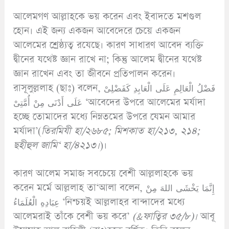
আলেমগণ আল্লাহকে ভয় করেন এবং ইবাদতে মশগুল
হোন। এই জন্য একজন আবেদেরে চেয়ে একজন
আলেমের শ্রেষ্ঠ্যত্ব রযেছে। কারণ সাধারণ আবেদ ব্যক্তি
দ্বীনের যথেষ্ট জ্ঞান রাখে না; কিন্তু আলেম দ্বীনের যথেষ্ট
জ্ঞান রাখেন এবং তা জীবনে প্রতিপালন করেন।
রাসূলুল্ললাহ (ছাঃ) বলেন, فَضْلُ الْعَالِمِ عَلَى الْعَابِدِ كَفَضْلِىْ
عَلَى أَدْنَى مِنْ أُمَّتِىْ ‘আবেদের উপরে আলেমের মর্যাদা
হচ্ছে তোমাদের মধ্যে নিম্নতমের উপরে যেমন আমার
মর্যাদা’(
তিরমিযী হা/২৬৮৫; মিশকাত হা/২১৩, ২১৪;
ছহীহুল জামি‘ হা/৪২১৩।
)।
কারণ আলেম সমাজ সবচেয়ে বেশী আল্ললাহকে ভয়
করেন মর্মে আল্ললাহ তা‘আলা বলেন, إِنَّمَا يَخْشَى اللهَ مِنْ
عِبَادِهِ الْعُلَمَاءُ ‘নিশ্চয়ই আল্ললাহর বান্দাদের মধ্যে
আলেমরাই তাঁকে বেশী ভয় করে’
(&ফাত্বির ৩৫/৮)।
আবূ