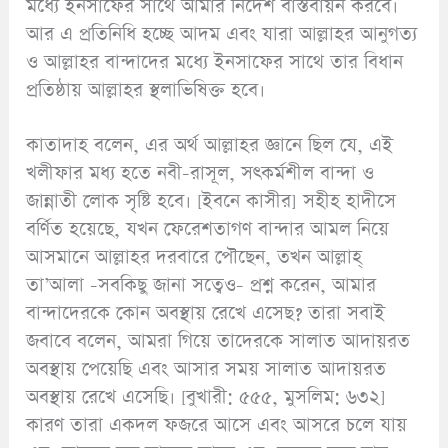
মধ্যে ইনসাফের সাথে আমার নির্দেশ বাস্তবায়ন করবে।
আর এ প্রতিনিধি হচ্ছে আদম এবং যারা আল্লাহর আনুগত্য
ও আল্লাহর বান্দাদের মধ্যে ইনসাফের সাথে তার বিধান
প্রতিষ্ঠায় আল্লাহর স্থলাভিষিক্ত হবে।
কাতাদাহ বলেন, এর অর্থ আল্লাহর জ্ঞানে ছিল যে, এই
খলীফার মধ্য হতে নবী-রাসূল, সৎকর্মশীল বান্দা ও
জান্নাতী লোক সৃষ্টি হবে। [ইবনে কাসীর] সহীহ হাদীসে
বর্ণিত হয়েছে, যখন ফেরেশতাগণ বান্দার আমল নিয়ে
আসমানে আল্লাহর দরবারে পৌছেন, তখন আল্লাহ্
তা’আলা -সবকিছু জানা সত্বেও- প্রশ্ন করেন, আমার
বান্দাদেরকে কোন অবস্থায় রেখে এসেছ? তারা সবাই
জবাবে বলেন, আমরা গিয়ে তাদেরকে সালাত আদায়রত
অবস্থায় পেয়েছি এবং আসার সময় সালাত আদায়রত
অবস্থায় রেখে এসেছি। [বুখারী: ৫৫৫, মুসলিম: ৬৩২]
কারণ তারা একদল ফজরে আসে এবং আসরে চলে যায়