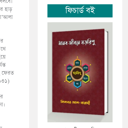
 বলবে।
ফিচার্ড বই
র হাড়
তা’আলা
ার
াথে
য়ে
ন্ত
হ্ ফেরত
১৩১)
ের
না।