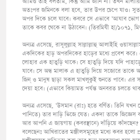
আমিও তাই বলতাম, কিন্তু আমি জানি না। তখন মালায়
অতঃপর জমিনকে বলা হবে, তার উপর চেপে যাও। সুত
অপর দিকে চলে যাবে। কবরে সে এভাবে ’আযাব ভোগ করত
তাকে কবর থেকে না উঠাবেন। (তিরমিযী হা/১০৭১, ম
অন্যত্র এসেছে, রাসূলুল্লাহ সাল্লাল্লাহু আলাইহি ওয়াস
একদিকের হাড় অপরদিকের হাড়ের মধ্যে প্রবেশ করে। 
লোহার এক হাতুড়ি থাকে। সে হাতুড়ি দিয়ে যদি পাহাড়
যাবে। সে অন্ধ মালাক এ হাতুড়ি দিয়ে সজোরে তাকে আঘ
জিন্ ও মানুষ ছাড়া সকল মাখলূক্বই শুনতে পাবে। এর 
দেয়া হবে। (এভাবে কিয়ামত পর্যন্ত অনবরত চলতে
অন্যত্র এসেছে, ’উসমান (রাঃ) হতে বর্ণিত। তিনি যখন
পানিতে) তার দাড়ি ভিজে যেত। একদা তাকে জিজ্ঞেস ক
আর আপনি এ জায়গায় (কবরস্থানে) দাঁড়িয়ে কাঁদছেন? তিনি
বলেছেনঃ আখিরাতের মঞ্জীলসমূহের মধ্যে কবর হলো প্রথ