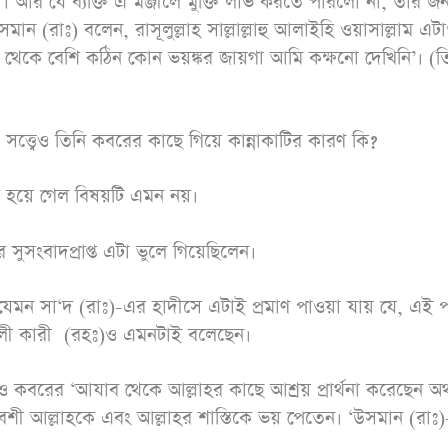
়। আর যে ব্যক্তি এ মঞ্জীলে মুক্তি লাভ করতে পারলো না, তার জন্
রামাযান ও ছিয়াম
অধ
 (রাঃ) বলেন, রাসূলুল্লাহ সাল্লাল্লাহু আলাইহি ওয়াসাল্লাম এট
পিডিএফ ডাউনলোড করুন
পিড
ত্ত্বেও তিনি কবরের কাছে গিয়ে কান্নাকাটির কারণ কি?
 হয়ে গেল বিষয়টি এমন নয়।
 সুসংবাদপ্রাপ্ত এটা ভুলে গিয়েছিলেন।
েমন সা‘দ (রাঃ)-এর হাদীসে এটাই প্রমাণ পাওয়া যায় যে, এই 
‘আলী কারী (রহঃ)ও এমনটাই বলেছেন।
িজেও কবরের ‘আযাব থেকে আল্লাহর কাছে আশ্রয় প্রার্থনা করেছেন অ
বেশী আল্লাহকে এবং আল্লাহর শাস্তিকে ভয় পেতেন। ‘উসমান (রাঃ