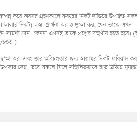
ফন সম্পন্ন করে অবসর গ্রহণকালে কবরের নিকট দাঁড়িয়ে উপস্থিত স
া’আলার নিকট) ক্ষমা প্রার্থনা কর ও দু’আ কর, যেন তাকে এখন
্তি-সামর্থ্য দেন। কেননা এখনই তাকে প্রশ্নের সম্মুখীন হতে হবে। 
া/১৩৩ )
য়ে দু‘আ করা এবং তার অবিচলতার জন্য আল্লাহর নিকট ফরিয়াদ কর
ের উপকার দেয়। তবে সকলে মিলে সম্মিলিতভাবে হাত উঠিয়ে মুনা