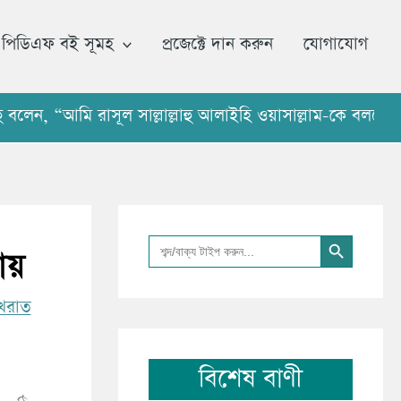
আ
র্কা
পিডিএফ বই সূমহ
প্রজেক্টে দান করুন
যোগাযোগ
ই
ভ
ন, “আমি রাসূল সাল্লাল্লাহু আলাইহি ওয়াসাল্লাম-কে বলতে শুনে
Search Button
Search
ায়
for:
েরাত
বিশেষ বাণী