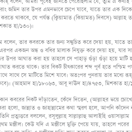
িকাহ্ বলেন, আমরা পূর্বেই জানতে পেরেছিলাম যে, তুমি এ কথাই
রাং জমিন তার উপর এমনভাবে চেপে যাবে, যাতে তার এক দিকে
ে থাকবে, যে পর্যন্ত (ক্বিয়ামাত (কিয়ামত) দিবসে) আল্লাহ 
িশকাত হা/১৩০)।
াল্লাম বলেন, তার কবরকে তার জন্য সঙ্কুচিত করে দেয়া হয়, যাতে ত
এরপর একজন অন্ধ ও বধির মালাক নিযুক্ত করে দেয়া হয়, যার স
ের উপর আঘাত করা হয় তাহলে সে পাহাড় গুঁড়া গুঁড়া হয়ে মাটি হ
াত করতে থাকে। তার বিকট চীৎকারের শব্দ পূর্ব হতে পশ্চিম পর্য
সাথে সাথে সে মাটিতে মিশে যাবে। অতঃপর পুনরায় তার মধ্যে রূ
 থাকবে)। (আহমাদ হা/১৮০৬৩, আবূ দাঊদ হা/৪৭৫৩, মিশকাত হা/
 কোন কবরের নিকট দাঁড়াতেন, কেঁদে দিতেন, (আল্লাহর ভয়ে চোখ
রা হলো, জান্নাত ও জাহান্নামের কথা স্মরণ হলে, আপনি কাঁদেন 
 প্রত্যুত্তরে বললেন, রসূলুল্লাহ সাল্লাল্লাহু আলাইহি ওয়াসাল্লাম
ম মঞ্জীল। কেউ যদি এ মঞ্জীলে মুক্তি পেয়ে যায়, তাহলে পরের