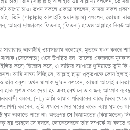
 চাই। তিনি (সাল্লাল্লাহু আলাইহি ওয়াসাল্লাম) বললেন, তোমর
হাঃ ১৭৩৪, আহমাদ
র নিকট আশ্রয় চাও। তখন সকলে একত্রে বললেন, আমরা সকল প্রকাশ
১৩১৭৪)
চাই। তিনি (সাল্লাল্লাহু আলাইহি ওয়াসাল্লাম) বললেন, তোমরা দাজ
ন, আমরা দাজ্জালের ফিতনাহ্ (ফিতনা) হতেও আল্লাহর নিকট আশ
লাহ সাল্লাল্লাহু আলাইহি ওয়াসাল্লাম বলেছেন, মৃতকে যখন কবরে শা
লো মালাক (ফেরেশতা) এসে উপস্থিত হন। তাদের একজনকে মুনকা
গিত করে) জিজ্ঞেস করে, এ ব্যক্তির ব্যাপারে দুনিয়াতে তুমি কি 
ল। আমি সাক্ষ্য দিচ্ছি যে, আল্লাহ ছাড়া প্রকৃতপক্ষে কোন ইলাহ
 বান্দা ও তাঁর রসূল। তখন মালাক দু’জন বলবেন, আমরা আগেই জানতা
্তর হাত প্রশস্ত করে দেয়া হয় এবং সেখানে তার জন্য আলোর ব্যবস্
ন কবরবাসী বলবে, (না,) আমি আমার পরিবারের কাছে ফিরে যেতে 
শতাগণ) বলবেন, তুমি এখানে বাসর ঘরের বরের ন্যায় ঘুমাতে থা
উ ঘুম ভাঙ্গাতে পারে না। অতঃপর সে কিয়ামতের (কিয়ামতের) দি
নাফিক্ব হয় তাহলে সে বলবে, লোকেদেরকে তাঁর সম্পর্কে যা বলতে 