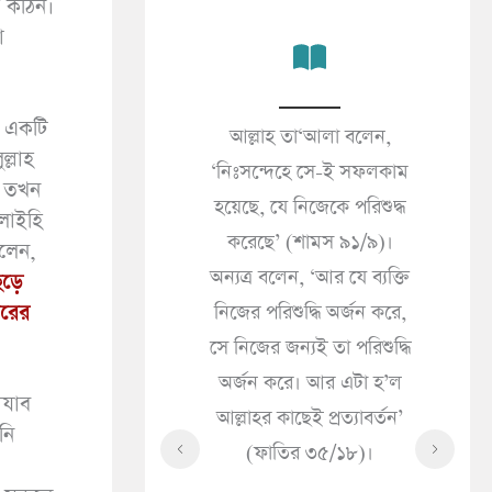
 কঠিন।
া
র একটি
কালের জীবনই প্রকৃত
আল্লাহ তা‘আলা বলেন,
জন
্লাহ
’ (আনকাবূত ২৯/৬৪)।
‘নিঃসন্দেহে সে-ই সফলকাম
(সা
। তখন
 দুনিয়ার জীবন শুধু
হয়েছে, যে নিজেকে পরিশুদ্ধ
«مَا الْإِيمَانُ قَالَ إِذَا سَرَّتْكَ
আলাইহি
 সামগ্রী মাত্র’ (ইমরান
করেছে’ (শামস ৯১/৯)।
ললেন,
ُكَ
৩/১৮৫)।
অন্যত্র বলেন, ‘আর যে ব্যক্তি
ড়ে
ُولَ
বরের
নিজের পরিশুদ্ধি অর্জন করে,
حَاكَ
সে নিজের জন্যই তা পরিশুদ্ধি
ْهُ
অর্জন করে। আর এটা হ’ল
হে
আযাব
আল্লাহর কাছেই প্রত্যাবর্তন’
কী
নি
(ফাতির ৩৫/১৮)।
সৎ