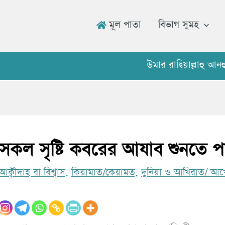
মূল পাতা
বিভাগ সুমহ
উমার রাদ্বিয়াল্লাহু আনহু বলে
ত সকল সৃষ্টি কবরের আযাব শুনতে প
আক্বীদাহ বা বিশ্বাস
,
কিয়ামাত/কেয়ামত
,
দুনিয়া ও আখিরাত/ আখ