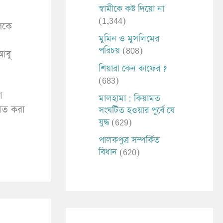
স্বামীকে কষ্ট দিয়ো না
(1,344)
কলকে
মুমিন ও মুসলিমের
পরিচয়
(808)
(আবূ
শিয়ারা কেন কাফের ?
(683)
া
মালহামা : কিয়ামত
জাত করা
সংঘটিত হওয়ার পূর্বে যে
যুদ্ধ
(629)
পালকপুত্র সম্পর্কিত
বিধান
(620)