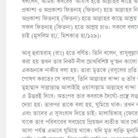
বললেন, আমরা কবরের ’আযাব হতে আল্লাহর কাছে আশ্রয়
প্রকাশ্য ও অপ্রকাশ্য ফিতনাহ্ (ফিতনা) হতে আল্লাহ
অপ্রকাশ্য ফিতনাহ্ (ফিতনা) হতে আল্লাহর কাছে আশ্রয় 
সকল ফিতনাহ্ (ফিতনা) হতে আশ্রয় চাও। সকলে বললে
চাই (মুসলিম হা/, মিশকাত হা/১২৯)।
আবূ হুরায়রাহ্ (রাঃ) হতে বর্ণিত। তিনি বলেন, রাসূলুল্
করা হয় তখন তার নিকট নীল চোখবিশিষ্ট দু’জন কা
একজনকে নাকীর বলা হয়। তারা মৃতকে (রসূলের প্রতি ইঙ্
পোষণ করতে? সে বলবে, তিনি আল্লাহর বান্দা ও তাঁর রসূ
মুহাম্মাদ সাল্লাল্লাহু আলাইহি ওয়াসাল্লাম আল্লাহর
এ উত্তরই দিবে। অতঃপর তার কবরকে দৈর্ঘ্যে-প্রস্থে সত
দেয়া হয়। তারপর তাকে বলা হয়, ঘুমিয়ে থাক। তখ
এবং তাদের এ সুসংবাদ দিতে চাই। মালায়িকাহ্ (ফেরে
যাকে তার পরিবারের সবচেয়ে প্রিয়জন ব্যতীত আর কে
আসা পর্যন্ত এভাবে ঘুমিয়ে থাকে। যদি মৃত ব্যক্তি মু