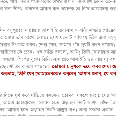
 শুনতে পায়। কবর পরোকালের প্রথম ধাপ বা বারযাখি জীবন অনেক
আমল করা উচিৎ। কবরের আযাব কত ভয়ানক তা নিম্নে আলোচনা কর
রসূলুল্লাহ সাল্লাল্লাহু আলাইহি ওয়াসাল্লাম বানী নাজ্জার গোত্রে
‘পরো
আনাস (রাযি.) থেকে
রাও তাঁর সাথে ছিলাম। হঠাৎ খচ্চরটি লাফিয়ে উঠল এবং রসূলুল
জীবন
বর্ণিত, নবী সাল্লাল্লাহু
ফেলে দেবার উপক্রম করল। দেখা গেল, সামনে পাঁচ-ছয়টি কবর রয়েছে
‘আর
আলাইহি ওয়াসাল্লাম
রবাসীদের কে চেনে? এক ব্যক্তি বললো, আমি! তিনি (সাল্লাল্লাহু 
ধোঁকার
বললো, শির্কের যুগে। তিনি (সাল্লাল্লাহু আলাইহি ওয়াসাল্লাম) ব
বলেছেনঃ তোমরা (দ্বীনের
েছে (শাস্তির কবলে পড়েছে)।
তোমরা মানুষকে ভয়ে কবর দেয়া ছে
ব্যাপারে) সহজ পন্থা
আ করতাম, তিনি যেন তোমাদেরকেও কবরের ’আযাব শুনান, যে ক
অবলম্বন কর, কঠিন পন্থা
অবলম্বন করো না,
মানুষকে সুসংবাদ দাও,
দের দিকে মুখ করে দাঁড়িয়ে বললেন, তোমরা সকলে জাহান্নামের ’
বিরক্তি সৃষ্টি করো না।
আমরা জাহান্নামের ’আযাব হতে আল্লাহর নিকট আশ্রয় চাচ্ছি। তি
(৬১২৫; মুসলিম ৩২/৩
বরের ’আযাব হতে আল্লাহর নিকট আশ্রয় চাও। তারা সকলে একত্রে