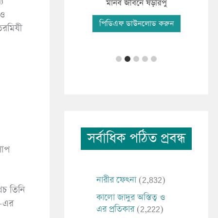
য
ফযী
িকাংশ মানব সমাচার
মানব জীবনে ষড়রিপু
াও
পি
িএফ ডাউনলোড করুন
পিডিএফ ডাউনলোড করুন
সর্বাধিক পঠিত প্রবন্ধ
পাপ
নারীর ফেৎনা
(2,832)
থচ তিনি
কালো জাদুর অস্তিত্ব ও
)-এর
এর প্রতিকার
(2,222)