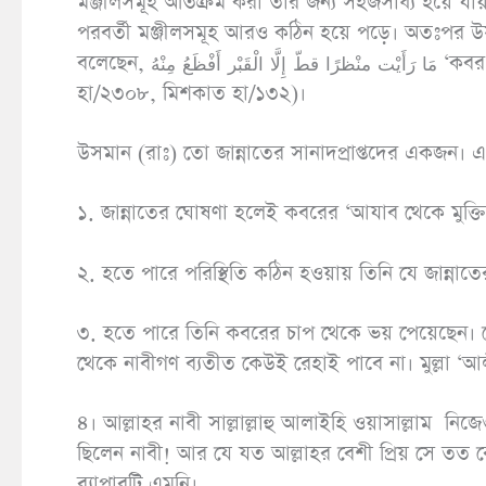
মঞ্জীলসমূহ অতিক্রম করা তার জন্য সহজসাধ্য হয়ে যায
পরবর্তী মঞ্জীলসমূহ আরও কঠিন হয়ে পড়ে। অতঃপর উসমান
বলেছেন, مَا رَأَيْت منْظرًا قطّ إِلَّا الْقَبْر أَفْظَعُ مِنْهُ ‘কবর থেকে বেশি কঠিন কোন ভয়ঙ্কর জায়গা আমি কক্ষনো দেখিনি’। (তিরমিযী
হা/২৩০৮, মিশকাত হা/১৩২)।
উসমান (রাঃ) তো জান্নাতের সানাদপ্রাপ্তদের একজন। এ স
১. জান্নাতের ঘোষণা হলেই কবরের ‘আযাব থেকে মুক্তি
২. হতে পারে পরিস্থিতি কঠিন হওয়ায় তিনি যে জান্নাতের
৩. হতে পারে তিনি কবরের চাপ থেকে ভয় পেয়েছেন। য
থেকে নাবীগণ ব্যতীত কেউই রেহাই পাবে না। মুল্লা 
৪। আল্লাহর নাবী সাল্লাল্লাহু আলাইহি ওয়াসাল্লাম ন
ছিলেন নাবী! আর যে যত আল্লাহর বেশী প্রিয় সে তত 
ব্যাপারটি এমনি।