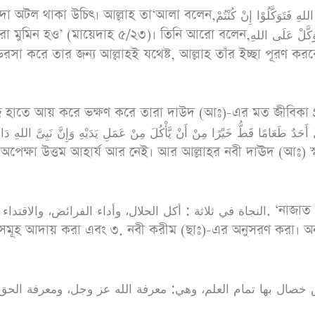
হাঃ ১৭৩৪, আহমাদ
হ তা‘আলা বলেন,وَعَلَى اللهِ فَتَوَكَّلُوْا إِنْ كُنْتُمْ
১৩১৭৪)
থায় নিজ হাতে আয় করে ভক্ষণ করে তারা দাউদ (আঃ)-এর মত জীবিকা গ
 সমূহ আদায় করা এবং ৩. নবী করীম (ছাঃ)-এর অনুসরণ করা। অন্য
خصال بها تمام العلم، وهي: معرفة الله عز وجل، ومعرفة الحق 