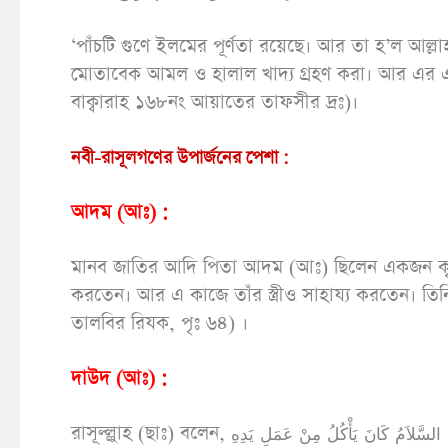
‘পাঁচটি গুণে ইলমের পূর্ণতা রয়েছে। আর তা হ’ল আল্লা
মোতাবেক আমল ও হালাল খাদ্য গ্রহণ করা। আর এর এক
বাক্বারাহ ১৬৮নং আয়াতের তাফসীর দ্রঃ)।
নবী-রাসূলগণের উপার্জনের পেশা :
আদম (আঃ) :
মানব জাতির আদি পিতা আদম (আঃ) ছিলেন একজন কৃষক
করতেন। আর এ কাজে তাঁর স্ত্রীও সাহায্য করতেন। তিন
তালবির রিযক, পৃঃ ৬৪) ।
দাউদ (আঃ) :
রাসূল্ল্লুাহ (ছাঃ) বলেন, وَإِنَّ نَبِىَّ اللهِ دَاوُدَ عَلَيْهِ السَّلاَمُ كَانَ يَأْكُلُ مِنْ عَمَلِ يَدِهِ ‘আল্লাহর নবী দাঊদ (আঃ) নিজ হাতে উপার্জন