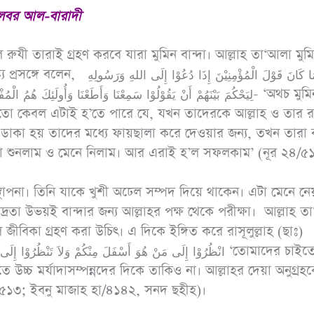
লবর আল-বারাদী
 রুযী তারাই গ্রহণ করবে যারা মুমিন বান্দা। আল্লাহ তা‘আলা মুম
 إِنَّمَا كَانَ قَوْلَ الْمُؤْمِنِيْنَ إِذَا دُعُوْا إِلَى اللهِ وَرَسُولِهِ
‘পরো
لِيَحْكُمَ بَيْنَهُمْ أَنْ يَقُوْلُوْا سَمِعْنَا وَأَطَعْنَا وَأُولَئِكَ هُمُ الْمُ- ‘অথচ মুমিনদের
আনাস (রাযি.) থেকে
জীবন
তো কেবল এটাই হ’তে পারে যে, যখন তাদেরকে আল্লাহ ও তার র
বর্ণিত, নবী সাল্লাল্লাহু
‘আর
 ডাকা হয় তাদের মধ্যে ফায়ছালা করে দেওয়ার জন্য, তখন তারা
আলাইহি ওয়াসাল্লাম
 শুনলাম ও মেনে নিলাম। আর এরাই হ’ল সফলকাম’ (নূর ২৪/৫
ধোঁকার
বলেছেনঃ তোমরা (দ্বীনের
ব্যাপারে) সহজ পন্থা
্থাপনা। তিনি যাকে খুশী অঢেল সম্পদ দিয়ে থাকেন। এটা মেনে নে
অবলম্বন কর, কঠিন পন্থা
িদ্রতা উভয়ই বান্দার জন্য আল্লাহর পক্ষ থেকে পরীক্ষা। আল্লাহ 
অবলম্বন করো না,
 জীবিকা গ্রহণ করা উচিৎ। এ দিকে ইঙ্গিত করে রাসূলুল্লাহ (ছাঃ)
মানুষকে সুসংবাদ দাও,
ে উচ্চ মর্যাদাসম্পন্নদের দিকে তাকিও না। আল্লাহর দেয়া অনুগ্রহকে
বিরক্তি সৃষ্টি করো না।
া/২৫১৩; ইবনু মাজাহ হা/৪১৪২, সনদ ছহীহ)।
(৬১২৫; মুসলিম ৩২/৩