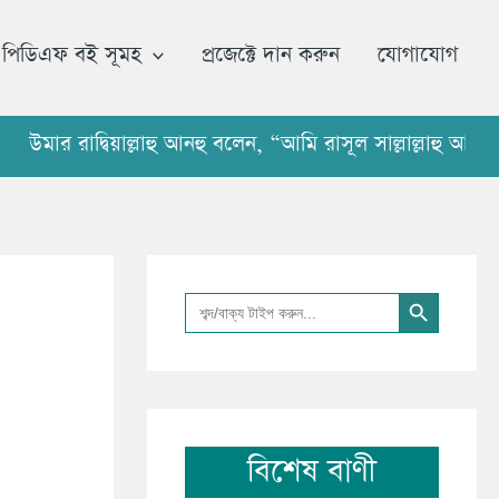
আ
র্কা
পিডিএফ বই সূমহ
প্রজেক্টে দান করুন
যোগাযোগ
ই
ভ
রাদ্বিয়াল্লাহু আনহু বলেন, “আমি রাসূল সাল্লাল্লাহু আলাইহি 
Search Button
Search
for:
বিশেষ বাণী