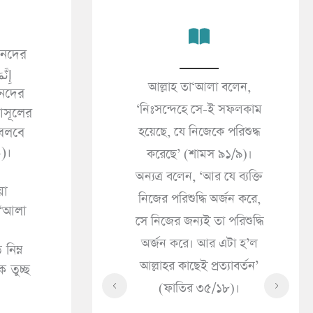
িনদের
কালের জীবনই প্রকৃত
আল্লাহ তা‘আলা বলেন,
জন
’ (আনকাবূত ২৯/৬৪)।
‘নিঃসন্দেহে সে-ই সফলকাম
াসূলের
(সা
 দুনিয়ার জীবন শুধু
হয়েছে, যে নিজেকে পরিশুদ্ধ
 বলবে
«مَا الْإِيمَانُ قَالَ إِذَا سَرَّتْكَ
১)।
 সামগ্রী মাত্র’ (ইমরান
করেছে’ (শামস ৯১/৯)।
ُكَ
৩/১৮৫)।
অন্যত্র বলেন, ‘আর যে ব্যক্তি
ُولَ
য়া
নিজের পরিশুদ্ধি অর্জন করে,
حَاكَ
তা‘আলা
সে নিজের জন্যই তা পরিশুদ্ধি
ْهُ
অর্জন করে। আর এটা হ’ল
হে
আল্লাহর কাছেই প্রত্যাবর্তন’
 তুচ্ছ
কী
(ফাতির ৩৫/১৮)।
সৎ