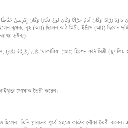
রামাযান ও ছিয়াম
অধ
পিডিএফ ডাউনলোড করুন
পিড
যা দ্রষ্টব্য)।
লিম হা/
 সেলাইযুক্ত পোষাক তৈরী করেন।
 ছিলেন। তিনি প্লাবনের পূর্বে স্বহস্তে কাঠের নৌকা তৈরী করেন। 