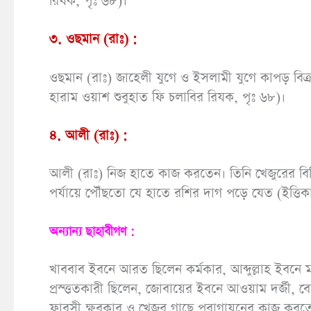
রিযক, পৃঃ ৬৮)।
৩. ওছমান (রাঃ) :
ওছমান (রাঃ) জাহেলী যুগে ও ইসলামী যুগে কাপড় বিক্
হারাম ওয়াশ শুবুহাত ফি চলাবির রিযক, পৃঃ ৬৮)।
৪. আলী (রাঃ) :
আলী (রাঃ) নিজ হাতে কাজ করতেন। তিনি খেজুরের বিন
পর্যায়ে পৌঁছতো যে হাতে রশির দাগ পড়ে যেত (ইত্তি
অন্যান্য ছাহাবীগণ :
খাববাব ইবনে আরত ছিলেন কর্মকার, আব্দুল্লাহ ইবনে ম
প্রস্ত্ততকারী ছিলেন, জোবায়ের ইবনে আওয়াম দর্জী,
ফারসী ক্ষুরকার ও খেজুর গাছে পরাগায়নের কাজ কর