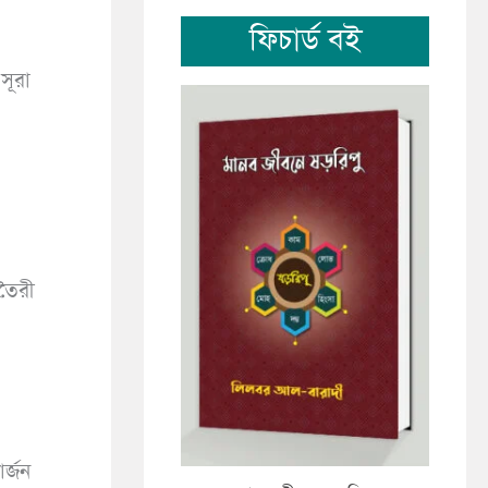
ফিচার্ড বই
সূরা
তৈরী