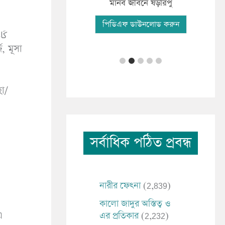
ফযী
িকাংশ মানব সমাচার
মানব জীবনে ষড়রিপু
পি
িএফ ডাউনলোড করুন
পিডিএফ ডাউনলোড করুন
সর্বাধিক পঠিত প্রবন্ধ
নারীর ফেৎনা
(2,839)
কালো জাদুর অস্তিত্ব ও
এ
এর প্রতিকার
(2,232)