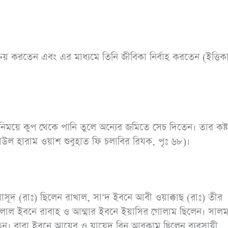
রয় করতেন এবং এর মাধ্যমে তিনি জীবিকা নির্বাহ করতেন (ইত্তি
িময়ে কুপ থেকে পানি তুলে অন্যের জমিতে সেচ দিতেন। তার কষ্
কাউল হারাম ওয়াশ শুবুহাত ফি চলাবির রিযক, পৃঃ ৬৮)।
াসূদ (রাঃ) ছিলেন রাখাল, সা‘দ ইবনে আবী ওয়াক্কাছ (রাঃ) তীর
 বেলাল ইবনে রাবাহ ও আম্মার ইবনে ইয়াসির গোলাম ছিলেন। সালম
তেন। বারা ইবনে আযেব ও যায়েদ বিন আরকাম ছিলেন ব্যবসায়ী