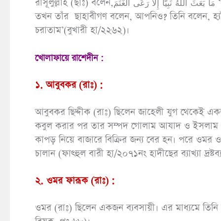
রাসূলুল্লাহ (ছাঃ) বলেন,مَا بَعَثَ اللهُ نَبِيًّا إِلاَّ رَعَى الْغَنَمَ ‘আল্লাহ তা‘আলা এমন কোন নবী প্রেরণ করেননি, যিনি বকরী চরাননি।
তখন তাঁর ছাহাবীগণ বলেন, আপনিও? তিনি বলেন, হ্যাঁ
চরাতাম’(বুখারী হা/২২৬২)।
খোলাফায়ে রাশেদীন :
১. আবুবকর (রাঃ) :
আবুবকর ছিদ্দীক (রাঃ) ছিলেন জাহেলী যুগ থেকেই একজন
কবুল করার পর তার সম্পদ গোলাম আযাদ ও ইসলাম প্রচ
কাপড় নিয়ে বাজারে বিক্রির জন্য বের হন। পরে ওমর ও
চালান (ফাৎহুল বারী হা/২০৭১নং হাদীছের ব্যাখ্যা দ্রষ্টব্
২. ওমর ফারূক (রাঃ) :
ওমর (রাঃ) ছিলেন একজন ব্যবসায়ী। এর মাধ্যমে তিনি 