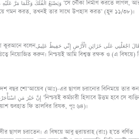
িয়ে গমন করত, তখনই তার সাথে উপহাস করত’ (হূদ ১১/৩৮)।
قَالَ اجْعَلْنِي عَلَى خَزَائِن
বে নিয়োজিত করুন। নিশ্চয়ই আমি বিশ্বস্ত রক্ষক ও (এ বিষয়ে) বি
া দশ বছর শো‘আয়েব (আঃ)-এর ছাগল চরানোর বিনিময়ে তার কন্
 ওয়াশ শুবহাত ফি তালবির রিযক, পৃঃ ৬৪)।
সীর ছাগল চরাতেন। এ বিষয়ে আবু হুরায়রাহ (রাঃ) হ’তে বর্ণিত