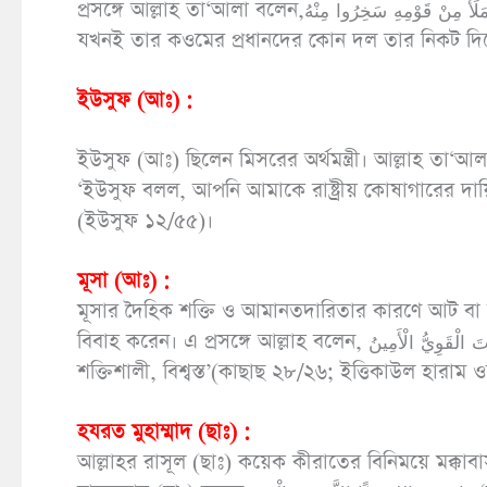
প্রসঙ্গে আল্লাহ তা‘আলা বলেন,وَيَصْنَعُ الْفُلْكَ وَكُلَّمَا مَرَّ عَلَيْهِ مَلَأٌ مِنْ قَوْمِهِ سَخِرُوا مِنْهُ ‘সে নৌকা নির্মাণ করতে লাগল, আর
যখনই তার কওমের প্রধানদের কোন দল তার নিকট দ
ইউসুফ (আঃ) :
ইউসুফ (আঃ) ছিলেন মিসরের অর্থমন্ত্রী। আল্লাহ তা‘আলা কুরআনে বলেন,ِ الْأَرْضِ إِنِّي حَفِيظٌ عَلِيمٌ
‘ইউসুফ বলল, আপনি আমাকে রাষ্ট্রীয় কোষাগারের দায়িত্
(ইউসুফ ১২/৫৫)।
মূসা (আঃ) :
মূসার দৈহিক শক্তি ও আমানতদারিতার কারণে আট ব
বিবাহ করেন। এ প্রসঙ্গে আল্লাহ বলেন, إِنَّ خَيْرَ مَنِ اسْتَأْجَرْتَ الْقَوِيُّ الْأَمِينُ ‘নিশ্চয়ই কর্মচারী হিসাবে উত্তম হবে সে ব্যক্তি, যে
শক্তিশালী, বিশ্বস্ত’(কাছাছ ২৮/২৬; ইত্তিকাউল হারাম
হযরত মুহাম্মাদ (ছাঃ) :
আল্লাহর রাসূল (ছাঃ) কয়েক কীরাতের বিনিময়ে মক্কাবা