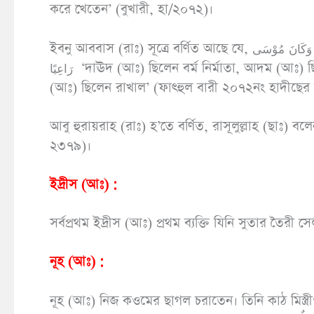
করে খেতেন’ (বুখারী, হা/২০৭২)।
ইবনু আববাস (রাঃ) সূত্রে বর্ণিত আছে যে, كَانَ دَاوُدُ زَرَّادًا وَكَانَ آدَمُ حَرَّاثًا وَكَانَ نُوحٌ نَجَّارًا وَكَانَ إِدْرِيسُ خَيَّاطًا وَكَانَ مُوْسَى
رَاعِيًا ‘দাঊদ (আঃ) ছিলেন বর্ম নির্মাতা, আদম (আঃ) ছিলেন কৃষক, নূহ (আঃ) ছিলেন কাঠ মিস্ত্রী, ইদ্রীস (আঃ) ছিলেন দর্জি, মূসা
(আঃ) ছিলেন রাখাল’ (ফাৎহুল বারী ২০৭২নং হাদীছের ব্যাখ্
আবু হুরায়রাহ (রাঃ) হ’তে বর্ণিত, রাসূলুল্লাহ (ছাঃ) বলেন, كَانَ زَكَرِيَّاءُ نَجَّارًا ‘যাকারিয়া (আঃ) ছিলেন কাঠ মিস্ত্রী (মুস
২৩৭৯)।
ইদ্রীস (আঃ) :
সর্বপ্রথম ইদ্রীস (আঃ) প্রথম ব্যক্তি যিনি সুতার তৈরী
নূহ (আঃ) :
নূহ (আঃ) নিজ কওমের ছাগল চরাতেন। তিনি কাঠ মিস্ত্রীও