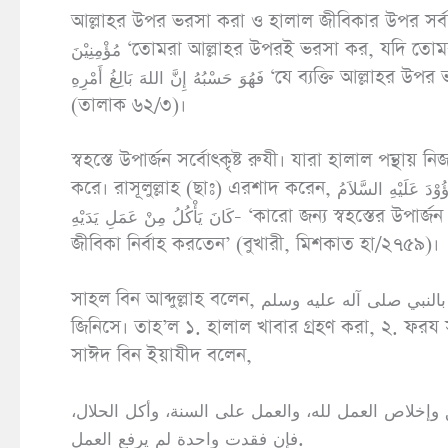
আল্লাহর উপর ভরসা করা ও হালাল জীবিকার উপর সর্বদা অটল থাকা উচিৎ। আল্লা
مُؤْمِنِيْنَ ‘তোমরা আল্লাহর উপরই ভরসা কর, যদি তোমরা মুমিন হও’ (মায়েদাহ ৫/২৩)। তিনি আরো বলেন,وَمَنْ يَتَوَكَّلْ عَلَى اللهِ
فَهُوَ حَسْبُهُ إِنَّ اللهَ بَالِغُ أَمْرِهِ ‘যে ব্যক্তি আল্লাহর উপর ভরসা করে তার জন্য আল্লাহই যথেষ্ট, আল্লাহ তাঁর ইচ্ছা পূরণ করবেন’
(তালাক ৬২/৩)।
স্বহস্তে উপার্জন সর্বোৎকৃষ্ট রুযী। যারা হালাল পন্
করে। রাসূলুল্লাহ (ছাঃ) এরশাদ করেন, مَا أَكَلَ أَحَدٌ طَعَامًا قَطُّ خَيْرًا مِنْ أَنْ يَّأْكُلَ مِنْ عَمَلِ يَدَيْهِ وَإِنَّ نَبِىَّ اللهِ دَاؤُوْدَ عَلَيْهِ السَّلاَمُ
كَانَ يَأْكُلُ مِنْ عَمَلِ يَدَيْهِ- ‘কারো জন্য স্বহস্তের উপার্জন অপেক্ষা উত্তম আহার্য আর নেই। আর আল্লাহর নবী দাঊদ (আঃ) স্বহস্তে
জীবিকা নির্বাহ করতেন’ (বুখারী, মিশকাত হা/২৭৫৯)।
সাহল বিন আব্দুল্লাহ বলেন, النجاة في ثلاثة : أكل الحلال، وأداء الفرائض، والاقتداء بالنبي صلى آله عليه وسلم. ‘নাজাত তিনটি
জিনিসে। তাহ’ল ১. হালাল খাবার গ্রহণ করা, ২. ফরয
সাঈদ বিন ইয়াযীদ বলেন,
وإخلاص العمل لله، والعمل على السنة، وأكل الحلال
فإن فقدت واحدة لم يرفع العمل.