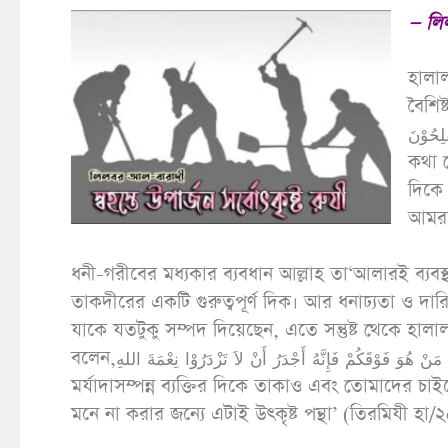
— লি
হালাল
বৈশিষ্ট্য প্রসঙ্গে বলেন,
فْلِحُوْنَ
কথা 
দিকে
আমরা
ধনী-গরীবের মধ্যকার ব্যবধান আল্লাহ তা‘আলারই ব্যবস
তাকদীরের একটি গুরুত্বপূর্ণ দিক। আর ধনাঢ্যতা ও দার
যাকে যতটুকু সম্পদ দিয়েছেন, এতে সন্তুষ্ট থেকে হালাল
বলেন,انْظُرُوْا إِلَى مَنْ هُوَ أَسْفَلَ مِنْكُمْ وَلاَ تَنْظُرُوْا إِلَى مَنْ هُوَ فَوْقَكُمْ فَإِنَّهُ أَجْدَرُ أَنْ لاَ تَزْدَرُوْا نِعْمَةَ اللهِ ‘তোমাদের চাইতে নিম্ন
মর্যাদাসম্পন্ন ব্যক্তির দিকে তাকাও এবং তোমাদের চাইত
মনে না করার জন্যে এটাই উৎকৃষ্ট পন্থা’ (তিরমিযী হ