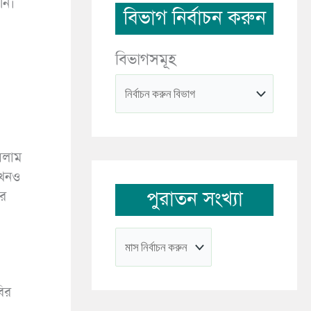
বিভাগ নির্বাচন করুন
বিভাগসমূহ
সলাম
তখনও
পুরাতন সংখ্যা
ার
বির