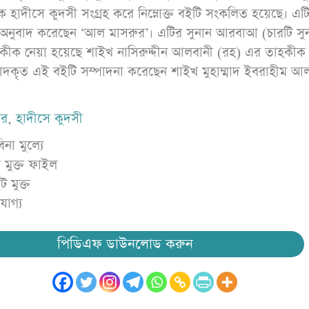
 হাদীসে কুদসী সংগ্রহ করে নিম্নোক্ত বইটি সংকলিত হয়েছে। এট
পিডিএফ ডাউনলোড করুন
পিড
নুবাদ করেছেন ‘আল মাসরুর’। এটির সুনান আরবাআ (চারটি সু
 তাহকীক নেয়া হয়েছে শাইখ নাসিরুদ্দীন আলবানী (রহ) এর তাহকীক
বাদকৃত এই বইটি সম্পাদনা করেছেন শাইখ মুহাম্মাদ ইবরাহীম আ
ার
,
হাদীসে কুদসী
বিনা মুল্যে
 মুক্ত ফাইল
 মুক্ত
োগ্য
পিডিএফ ডাউনলোড করুন