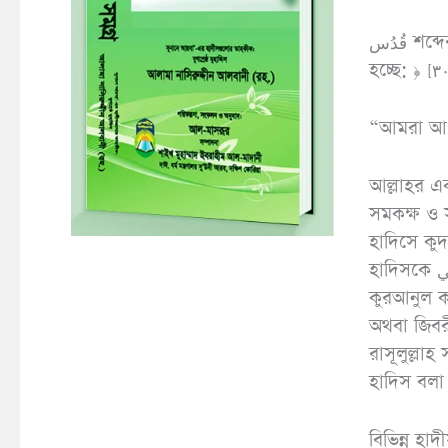
قُدُس শব্দের আভিধানিক অর্থ পবিত্র। تقديس শব্দের অর্থ আল্লাহর পবিত্রতা। ইরশাদ
“আমরা আপন
আল্লাহর এক নামقُدُّوس অর্থ পবিত্র অথবা বরকতময় অ
সমকক্ষ ও সৃষ্টিজীবের সাদ
হাদিসে কুদস
হাদিসকে الحـديث القُـــدُسي বলা হয়। নবী সাল্লাল্লাহু ‘আলাইহি ওয়াসাল্লাম
কুরআনুল ক
অথবা জিবরী
রাসূলুল্লাহ
হাদিস বলা
বিভিন্ন হা