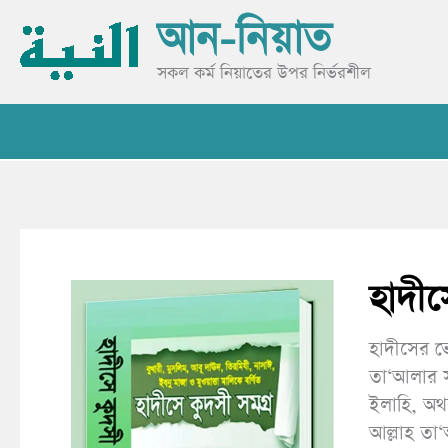
Skip
আন-নিয়াত
to
content
সকল কর্ম নিয়াতের উপর নির্ভরশীল
হাদীস
হাদীসের ভে
তা‘আলার স
ইলাহি, অথব
আল্লাহ তা