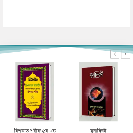
মুনাফিকী
তাফসীরুল কুর’আন (৩০তম পারা)