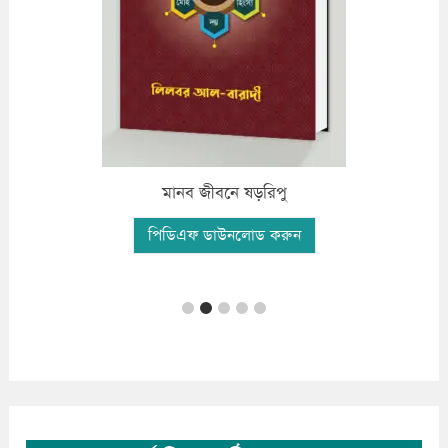
ফযীলতপূর্ন দো’আ ও যিকির
পিডিএফ ডাউনলোড করুন