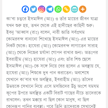
কা’বা চত্বরে ইসমাঈল (আঃ) ও তাঁর মায়ের জীবন যাত্রা
যখন শুরু হয়, তখন থেকে এই হাদীছের কাহিনী শুরু।
ইবনু ’আব্বাস (রাঃ) বলেন, নারী জাতি সর্বপ্রথম
কোমরবন্দ বানানো শিখেছে ইসমাঈল (আঃ)-এর মায়ের
নিকট থেকে। হাযেরা (আঃ) কোমরবন্দ লাগাতেন সারাহ
(আঃ) থেকে নিজের মর্যাদা গোপন রাখার জন্য। অতঃপর
ইবরাহীম (আঃ) হাযেরা (আঃ) এবং তাঁর শিশু ছেলে
ইসমাঈল (আঃ)-কে সঙ্গে নিয়ে বের হলেন এ অবস্থায় যে,
হাযেরা (আঃ) শিশুকে দুধ পান করাতেন। অবশেষে
যেখানে কা’বার ঘর অবস্থিত, ইবরাহীম (আঃ) তাঁদের
উভয়কে সেখানে নিয়ে এসে মসজিদের উঁচু অংশে যমযম
কূপের উপরে অবস্থিত একটি বিরাট গাছের নীচে তাদেরকে
রাখলেন। তখন মক্কা্য় না ছিল কোন মানুষ, না ছিল
কোনরূপ পানির ব্যবস্থা। পরে তিনি তাদেরকে সেখানেই