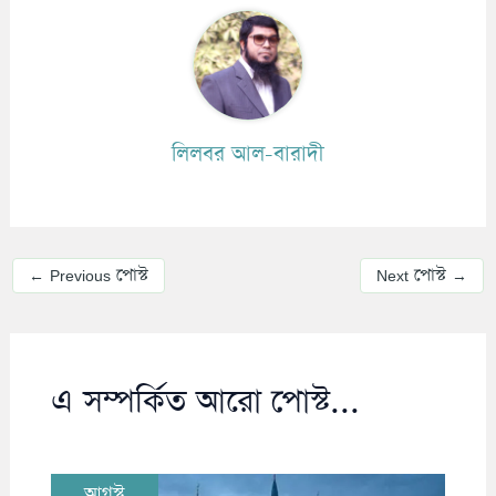
লিলবর আল-বারাদী
←
Previous পোস্ট
Next পোস্ট
→
এ সম্পর্কিত আরো পোস্ট...
আগস্ট