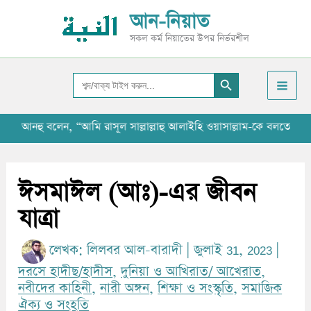
Skip
আ
আন-নিয়াত
to
র্কা
সকল কর্ম নিয়াতের উপর নির্ভরশীল
content
ই
Search Button
ভ
Search
for:
হু বলেন, “আমি রাসূল সাল্লাল্লাহু আলাইহি ওয়াসাল্লাম-কে বলতে শুনেছি যে, 
ঈসমাঈল (আঃ)-এর জীবন
যাত্রা
লেখক:
লিলবর আল-বারাদী
|
জুলাই 31, 2023
|
দরসে হাদীছ/হাদীস
,
দুনিয়া ও আখিরাত/ আখেরাত
,
নবীদের কাহিনী
,
নারী অঙ্গন
,
শিক্ষা ও সংস্কৃতি
,
সমাজিক
ঐক্য ও সংহতি