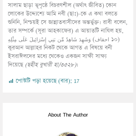
সালাম ছাড়া ভূপৃষ্ঠে বিচরণশীল (অর্থাৎ জীবিত) কোন
লোকের উদ্দ্যেশ্যে আমি নবী (ছাঃ)-কে এ কথা বলতে
শুনিনি, নিশ্চয়ই সে জান্নাতবাসীদের অন্তর্ভুক্ত। রাবী বলেন,
তার সম্পর্কে (সূরা আহকাফের) এ আয়াতটি নাযিল হয়,
وَشَهِدَ شَاهِدٌ مِّن بَنِي إِسْرَائِيلَ عَلَى مِثْلِهِ (احقاف ১০)
কুরআন আল্লাহর নিকট থেকে আগত এ বিষয়ে বনী
ইসরাঈলদের মধ্যে থেকেও একজন সাক্ষী সাক্ষ্য
দিয়েছে
(ছহীহ বুখারী হা/৩৫২৮)
।
পোস্টটি পড়া হয়েছে (বার):
17
About The Author