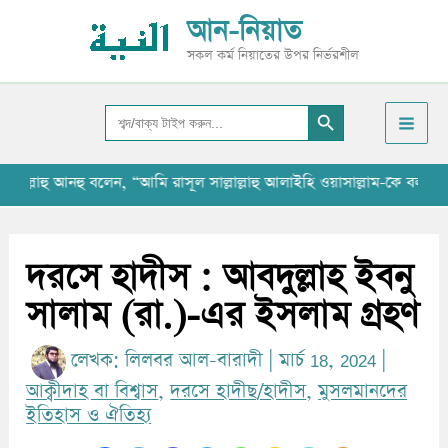
Skip
আ
আন-নিয়াত
to
র্কা
সকল কর্ম নিয়াতের উপর নির্ভরশীল
content
ই
Search Button
ভ
Search
for:
াহু আনহু বলেন, “আমি রাসূল সাল্লাল্লাহু আলাইহি ওয়াসাল্লাম-কে বলতে শুনেছ
দরসে হাদীস : আবদুল্লাহ ইবনু
সালাম (রা.)-এর ইসলাম গ্রহণ
লেখক:
লিলবর আল-বারাদী
|
মার্চ 18, 2024
|
আক্বীদাহ বা বিশ্বাস
,
দরসে হাদীছ/হাদীস
,
মুসলমানদের
ইতিহাস ও ঐতিহ্য