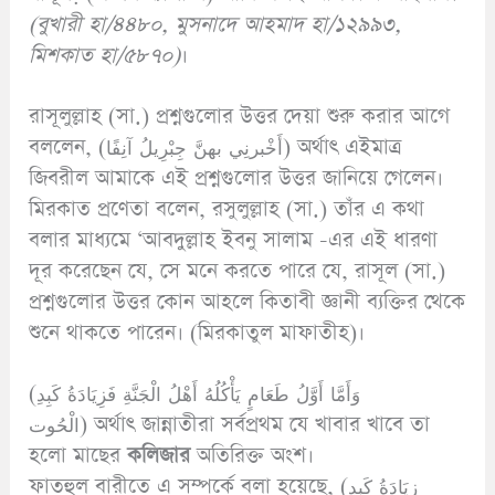
(বুখারী হা/৪৪৮০, মুসনাদে আহমাদ হা/১২৯৯৩,
মিশকাত হা/৫৮৭০)
।
রাসূলুল্লাহ (সা.) প্রশ্নগুলোর উত্তর দেয়া শুরু করার আগে
বললেন, (أَخْبرنِي بهنَّ جِبْرِيلُ آنِفًا) অর্থাৎ এইমাত্র
জিবরীল আমাকে এই প্রশ্নগুলোর উত্তর জানিয়ে গেলেন।
মিরকাত প্রণেতা বলেন, রসুলুল্লাহ (সা.) তাঁর এ কথা
বলার মাধ্যমে ‘আবদুল্লাহ ইবনু সালাম -এর এই ধারণা
দূর করেছেন যে, সে মনে করতে পারে যে, রাসূল (সা.)
প্রশ্নগুলোর উত্তর কোন আহলে কিতাবী জ্ঞানী ব্যক্তির থেকে
শুনে থাকতে পারেন। (মিরকাতুল মাফাতীহ)।
(وَأَمَّا أَوَّلُ طَعَامٍ يَأْكُلُهُ أَهْلُ الْجَنَّةِ فَزِيَادَةُ كَبِدِ
الْحُوت) অর্থাৎ জান্নাতীরা সর্বপ্রথম যে খাবার খাবে তা
হলো মাছের
কলিজার
অতিরিক্ত অংশ।
ফাতহুল বারীতে এ সম্পর্কে বলা হয়েছে, (زِيَادَةُ كَبِدِ