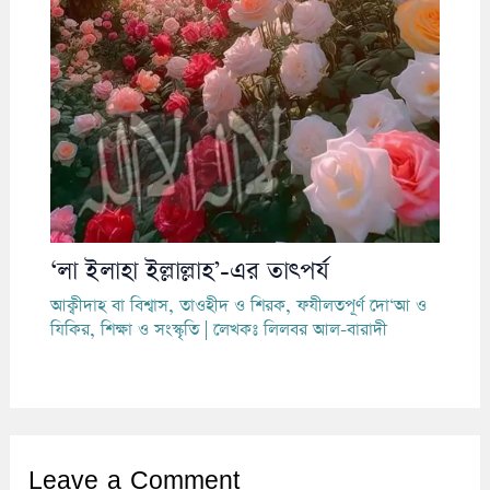
‘লা ইলাহা ইল্লাল্লাহ’-এর তাৎপর্য
আক্বীদাহ বা বিশ্বাস
,
তাওহীদ ও শিরক
,
ফযীলতপূর্ণ দো‘আ ও
যিকির
,
শিক্ষা ও সংস্কৃতি
| লেখকঃ
লিলবর আল-বারাদী
Leave a Comment