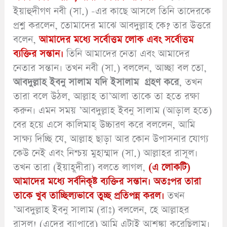
ইয়াহুদীগণ নবী (সা.) -এর কাছে আসলে তিনি তাদেরকে
প্রশ্ন করলেন, তোমাদের মাঝে আবদুল্লাহ কে? তার উত্তরে
বলেন,
আমাদের মধ্যে সর্বোত্তম লোক এবং সর্বোত্তম
ব্যক্তির সন্তান।
তিনি আমাদের নেতা এবং আমাদের
নেতার সন্তান। তখন নবী (সা.) বললেন, আচ্ছা বল তো,
আবদুল্লাহ ইবনু সালাম যদি ইসালাম গ্রহণ করে
, তখন
তারা বলে উঠল, আল্লাহ তা’আলা তাকে তা হতে রক্ষা
করুন। এমন সময় ’আবদুল্লাহ ইবনু সালাম (আড়াল হতে)
বের হয়ে এসে কালিমাহ্ উচ্চারণ করে বললেন, আমি
সাক্ষ্য দিচ্ছি যে, আল্লাহ ছাড়া আর কোন উপাসনার যোগ্য
কেউ নেই এবং নিশ্চয় মুহাম্মাদ (সা.) আল্লাহর রাসূল।
তখন তারা (ইয়াহূদীরা) বলতে লাগল,
(এ লোকটি)
আমাদের মধ্যে সর্বনিকৃষ্ট ব্যক্তির সন্তান। অতঃপর তারা
তাকে খুব তাচ্ছিল্যভাবে তুচ্ছ প্রতিপন্ন করল।
তখন
’আবদুল্লাহ ইবনু সালাম (রাঃ) বললেন, হে আল্লাহর
রাসূল! (এদের ব্যাপারে) আমি এটাই আশঙ্কা করেছিলাম।