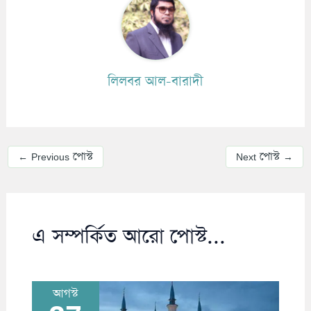
লিলবর আল-বারাদী
←
Previous পোস্ট
Next পোস্ট
→
এ সম্পর্কিত আরো পোস্ট...
আগস্ট