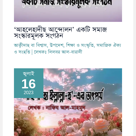
‘আহলেহাদীছ আন্দোলন’ একটি সমাজ
সংস্কারমূলক সংগঠন
আক্বীদাহ বা বিশ্বাস
,
উপদেশ
,
শিক্ষা ও সংস্কৃতি
,
সমাজিক ঐক্য
ও সংহতি
| লেখকঃ
লিলবর আল-বারাদী
জুলাই
16
2023