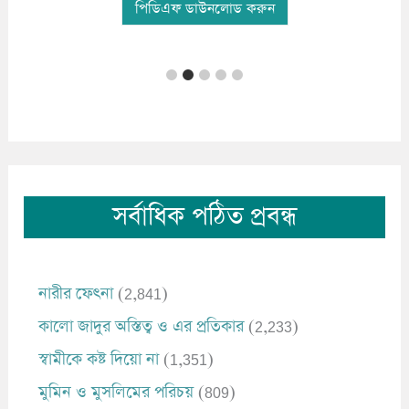
পিডিএফ ডাউ
িএফ ডাউনলোড করুন
সর্বাধিক পঠিত প্রবন্ধ
নারীর ফেৎনা
(2,841)
কালো জাদুর অস্তিত্ব ও এর প্রতিকার
(2,233)
স্বামীকে কষ্ট দিয়ো না
(1,351)
মুমিন ও মুসলিমের পরিচয়
(809)