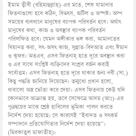
ইমাম ত্বীবী (রহিমাহুল্লাহ)-এর মতে, শেষ যামানার
ফিতনাগুলো হবে কঠিন, বিভৎস, জটিল ও অস্পষ্ট। অল্প
সময়ের ব্যবধানে মানুষের ব্যাপক পরিবর্তন হবে। অর্থাৎ
মানুষের কথা, কাজ ও অবস্থার ব্যাপক পরিবর্তন
পরিলক্ষিত হবে। যেমন অঙ্গীকার ভঙ্গ করা, আমানতের
খিয়ানত করা, সৎ-অসৎ কাজ, সুন্নাত-বিদ্আত এবং ঈমান
ও কুফর। অতএব, এসব ফিতনাহ্ হতে দূরে অবস্থান করা
ও এর সাথে সংশ্লিষ্ট ব্যক্তিদের সংশ্রব বর্জন করাই
সর্বোত্তম। এসব ফিতনাহ্ হতে দূরে থাকার জন্য নবী (সা.)
কিছু পদ্ধতি জানিয়ে দিয়েছেন। তন্মধ্যে প্রধান হলো,
ধারালো অস্ত্র ভোঁতা করে দেয়া। এসব ফিতনায় কেউ যদি
কোনভাবে আক্রান্ত হয়, তবে সেক্ষেত্রে আদম (আঃ)-এর
পুত্রদ্বয়ের মাঝে শ্রেষ্ঠ হাবিলের ভূমিকা পালন করতে
নির্দেশ দেয়া হয়েছে। সে কারণেই “ইবাদত ও সৎকর্ম
সম্পাদনে প্রতিযোগিতার নির্দেশ দেয়া হয়েছে’’।
(মিরকাতুল মাফাতীহ)।