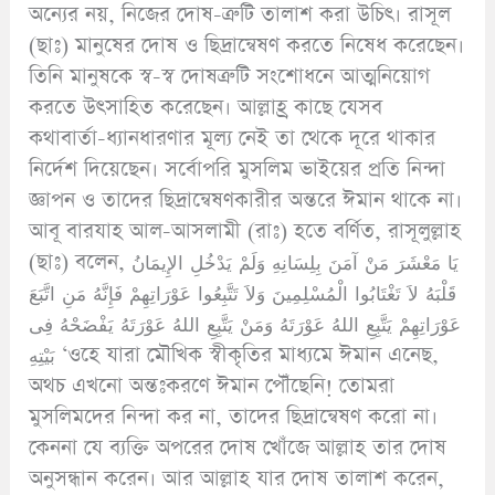
অন্যের নয়, নিজের দোষ-ত্রুটি তালাশ করা উচিৎ। রাসূল
(ছাঃ) মানুষের দোষ ও ছিদ্রান্বেষণ করতে নিষেধ করেছেন।
তিনি মানুষকে স্ব-স্ব দোষত্রুটি সংশোধনে আত্মনিয়োগ
করতে উৎসাহিত করেছেন। আল্লাহ্র কাছে যেসব
কথাবার্তা-ধ্যানধারণার মূল্য নেই তা থেকে দূরে থাকার
নির্দেশ দিয়েছেন। সর্বোপরি মুসলিম ভাইয়ের প্রতি নিন্দা
জ্ঞাপন ও তাদের ছিদ্রান্বেষণকারীর অন্তরে ঈমান থাকে না।
আবূ বারযাহ আল-আসলামী (রাঃ) হতে বর্ণিত, রাসূলুল্লাহ
(ছাঃ) বলেন, يَا مَعْشَرَ مَنْ آمَنَ بِلِسَانِهِ وَلَمْ يَدْخُلِ الإِيمَانُ
قَلْبَهُ لاَ تَغْتَابُوا الْمُسْلِمِينَ وَلاَ تَتَّبِعُوا عَوْرَاتِهِمْ فَإِنَّهُ مَنِ اتَّبَعَ
عَوْرَاتِهِمْ يَتَّبِعِ اللهُ عَوْرَتَهُ وَمَنْ يَتَّبِعِ اللهُ عَوْرَتَهُ يَفْضَحْهُ فِى
بَيْتِهِ ‘ওহে যারা মৌখিক স্বীকৃতির মাধ্যমে ঈমান এনেছ,
অথচ এখনো অন্তঃকরণে ঈমান পৌঁছেনি! তোমরা
মুসলিমদের নিন্দা কর না, তাদের ছিদ্রান্বেষণ করো না।
কেননা যে ব্যক্তি অপরের দোষ খোঁজে আল্লাহ তার দোষ
অনুসন্ধান করেন। আর আল্লাহ যার দোষ তালাশ করেন,