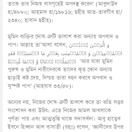
তাকে তার নিজস্ব বাসগৃহেই অপদস্থ করেন’ (আবুদাউদ
হা/৪৮৮০; আহমাদ হা/১৯৮১৬; ছহীহ আত-তারগীব হা/
২৩৪০; হাসান ছহীহ)।
মুমিন ব্যক্তির দোষ-ত্রুটি তালাশ করা অন্যায় অপবাদ ও
পাপ। আল্লাহ তা‘আলা বলেন, وَ الَّذِیۡنَ یُؤۡذُوۡنَ
الۡمُؤۡمِنِیۡنَ وَ الۡمُؤۡمِنٰتِ بِغَیۡرِ مَا اکۡتَسَبُوۡا فَقَدِ
احۡتَمَلُوۡا بُهۡتَانًا وَّ اِثۡمًا مُّبِیۡنًا ‘আর যারা মুমিন
পুরুষ ও মুমিন নারীদেরকে তাদের কৃত কোন অন্যায়
ছাড়াই কষ্ট দেয়, নিশ্চয় তারা বহন করবে অপবাদ ও
সুস্পষ্ট পাপ’ (আহযাব ৩৩/৫৮)।
অন্যের নয়, নিজের দোষ-ত্রুটি তালাশ করে তা অতি সত্তর
সংশোধন করা উচিৎ। এতে নিজের আমল আখলাকে
পূর্ণতা পায় এবং আত্মতৃপ্তি থাকে সদাসর্বদা। আবু হাত্বেব
ইবনে হিব্বান আল বাসাতী (রহঃ) বলেন, ‘জ্ঞানীদের উপর