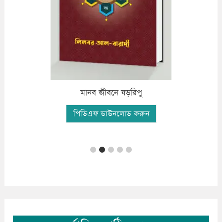
ফযীলতপূর্ন দো’আ ও যিকির
পিডিএফ ডাউনলোড করুন