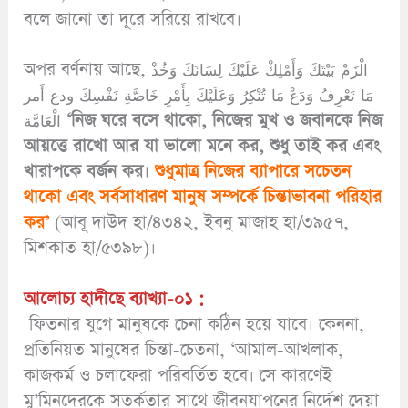
বলে জানো তা দূরে সরিয়ে রাখবে।
অপর বর্ণনায় আছে, الْزَمْ بَيْتَكَ وَأَمْلِكْ عَلَيْكَ لِسَانَكَ وَخُذْ
مَا تَعْرِفُ وَدَعْ مَا تُنْكِرُ وَعَلَيْكَ بِأَمْرِ خَاصَّةِ نَفْسِكَ ودع أَمر
الْعَامَّة
‘নিজ ঘরে বসে থাকো, নিজের মুখ ও জবানকে নিজ
আয়ত্তে রাখো আর যা ভালো মনে কর, শুধু তাই কর এবং
খারাপকে বর্জন কর।
শুধুমাত্র নিজের ব্যাপারে সচেতন
থাকো এবং সর্বসাধারণ মানুষ সম্পর্কে চিন্তাভাবনা পরিহার
কর’
(আবূ দাউদ হা/৪৩৪২, ইবনু মাজাহ হা/৩৯৫৭,
মিশকাত হা/৫৩৯৮)।
আলোচ্য হাদীছে ব্যাখ্যা-০১ :
ফিতনার যুগে মানুষকে চেনা কঠিন হয়ে যাবে। কেননা,
প্রতিনিয়ত মানুষের চিন্তা-চেতনা, ‘আমাল-আখলাক,
কাজকর্ম ও চলাফেরা পরিবর্তিত হবে। সে কারণেই
মু’মিনদেরকে সতর্কতার সাথে জীবনযাপনের নির্দেশ দেয়া