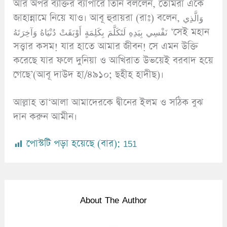
আর অপর ব্যক্তির ব্যাপারে তিনি বললেন, তোমরা একে
জাহান্নামে নিয়ে যাও। আবূ হুরায়রা (রাঃ) বলেন, وَالَّذِي
نَفْسِي بِيَدِهِ لَتَكَلَّمَ بِكَلِمَةٍ أَوْبَقَتْ دُنْيَاهُ وَآخِرَتَهُ ‘সেই মহান
সত্ত্বার কসম! যার হাতে আমার জীবন! সে এমন উক্তি
করেছে যার ফলে দুনিয়া ও আখিরাত উভয়েই বরবাদ হয়ে
গেছে’(আবূ দাউদ হা/৪৯১০; ছহীহ হাদীছ)।
আল্লাহ তা‘আলা আমাদেরকে দ্বীনের ইলম ও সঠিক বুঝ
দান করুন আমীন।
পোস্টটি পড়া হয়েছে (বার):
151
About The Author