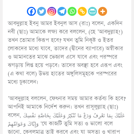
আবদুল্লাহ ইবনু আমর ইবনুল আস (রাঃ) বলেন, একদিন
নবী (ছাঃ) আমাকে লক্ষ্য করে বললেন, (হে ’আবদুল্লাহ!)
তখন তোমার কিরূপ হবে? যখন তুমি নিকৃষ্ট ও ইতর
লোকদের মধ্যে যাবে, তাদের (দ্বীনের ব্যাপারে) অস্বীকার
ও আমানতের মাঝে ভেজাল এসে যাবে এবং পরস্পরে
ঝগড়ায় লিপ্ত হয়ে পড়বে। তাদের অবস্থা হবে এরূপ এবং
(এ কথা বলে) উভয় হাতের অঙ্গুলিসমূহকে পরস্পরের
মধ্যে ঢুকালেন।
’আবদুল্লাহ বললেন, ফেৎনার সময় আমার কর্তব্য কি হবে?
আপনিই আমাকে নির্দেশ করুন। তখন রাসূলুল্লাহ (ছাঃ)
বলেন, عَلَيْكَ بِمَا تَعْرِفُ وَدَعْ مَا تُنْكِرُ وَعَلَيْكَ بِخَاصَّةِ نَفْسِكَ
وَإِيَّاكَ وَعَوَامِّهِمْ ‘যে কাজটি তুমি সত্য ও ভালো বলে
জানো, কেবলমাত্র তাই করবে এবং যা অসত্য ও খারাপ