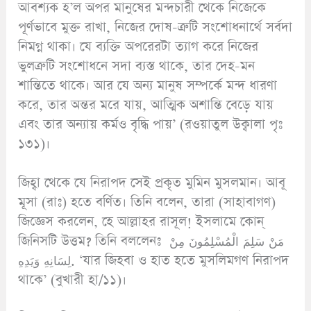
আবশ্যক হ’ল অপর মানুষের মন্দচারী থেকে নিজেকে
পূর্ণভাবে মুক্ত রাখা, নিজের দোষ-ত্রুটি সংশোধনার্থে সর্বদা
নিমগ্ন থাকা। যে ব্যক্তি অপরেরটা ত্যাগ করে নিজের
ভুলত্রুটি সংশোধনে সদা ব্যস্ত থাকে, তার দেহ-মন
শান্তিতে থাকে। আর যে অন্য মানুষ সম্পর্কে মন্দ ধারণা
করে, তার অন্তর মরে যায়, আত্মিক অশান্তি বেড়ে যায়
এবং তার অন্যায় কর্মও বৃদ্ধি পায়’ (রওয়াতুল উক্বালা পৃঃ
১৩১)।
জিহ্বা থেকে যে নিরাপদ সেই প্রকৃত মুমিন মুসলমান। আবূ
মূসা (রাঃ) হতে বর্ণিত। তিনি বলেন, তারা (সাহাবাগণ)
জিজ্ঞেস করলেন, হে আল্লাহর রাসূল! ইসলামে কোন্
জিনিসটি উত্তম? তিনি বললেনঃ مَنْ سَلِمَ الْمُسْلِمُونَ مِنْ
لِسَانِهِ وَيَدِهِ. ‘যার জিহবা ও হাত হতে মুসলিমগণ নিরাপদ
থাকে’ (বুখারী হা/১১)।