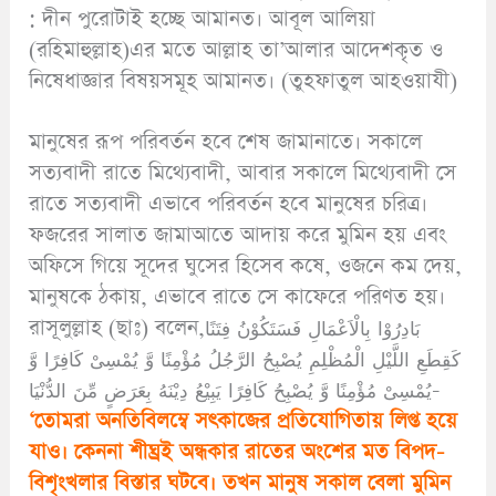
: দীন পুরোটাই হচ্ছে আমানত। আবূল আলিয়া
(রহিমাহুল্লাহ)এর মতে আল্লাহ তা’আলার আদেশকৃত ও
নিষেধাজ্ঞার বিষয়সমূহ আমানত। (তুহফাতুল আহওয়াযী)
মানুষের রূপ পরিবর্তন হবে শেষ জামানাতে। সকালে
সত্যবাদী রাতে মিথ্যেবাদী, আবার সকালে মিথ্যেবাদী সে
রাতে সত্যবাদী এভাবে পরিবর্তন হবে মানুষের চরিত্র।
ফজরের সালাত জামাআতে আদায় করে মুমিন হয় এবং
অফিসে গিয়ে সূদের ঘুসের হিসেব কষে, ওজনে কম দেয়,
মানুষকে ঠকায়, এভাবে রাতে সে কাফেরে পরিণত হয়।
রাসূলুল্লাহ (ছাঃ) বলেন,بَادِرُوْا بِالْاَعْمَالِ فَسَتَكُوْنُ فِتَنًا
كَقِطَعِ اللَّيْلِ الْمُظْلِمِ يُصْبِحُ الرَّجُلُ مُؤْمِنًا وَّ يُمْسِىْ كَافِرًا وَّ
يُمْسِىْ مُؤْمِنًا وَّ يُصْبِحُ كَافِرًا يَبِيْعُ دِيْنَهُ بِعَرَضٍ مِّنَ الدُّنْيَا-
‘তোমরা অনতিবিলম্বে সৎকাজের প্রতিযোগিতায় লিপ্ত হয়ে
যাও। কেননা শীঘ্রই অন্ধকার রাতের অংশের মত বিপদ-
বিশৃংখলার বিস্তার ঘটবে। তখন মানুষ সকাল বেলা মুমিন