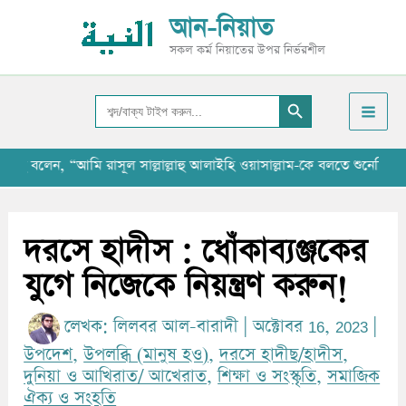
Skip
আ
আন-নিয়াত
to
র্কা
সকল কর্ম নিয়াতের উপর নির্ভরশীল
content
ই
Search Button
ভ
Search
for:
ন, “আমি রাসূল সাল্লাল্লাহু আলাইহি ওয়াসাল্লাম-কে বলতে শুনেছি যে, ‘‘যাবত
দরসে হাদীস : ধোঁকাব্যঞ্জকের
যুগে নিজেকে নিয়ন্ত্রণ করুন!
লেখক:
লিলবর আল-বারাদী
|
অক্টোবর 16, 2023
|
উপদেশ
,
উপলব্ধি (মানুষ হও)
,
দরসে হাদীছ/হাদীস
,
দুনিয়া ও আখিরাত/ আখেরাত
,
শিক্ষা ও সংস্কৃতি
,
সমাজিক
ঐক্য ও সংহতি