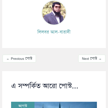
লিলবর আল-বারাদী
←
Previous পোস্ট
Next পোস্ট
→
এ সম্পর্কিত আরো পোস্ট...
আগস্ট