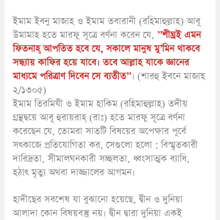
ইমাম ইবনু মাজাহ ও ইমাম তবারানী (রহিমাহুল্লাহ) আবূ
উমামাহ হতে মারফু সূত্রে বর্ণনা করেন যে,
’’শীঘ্রই এমন
ফিতনাহ্ আপতিত হবে যে, সকালে মানুষ মু’মিন থাকবে
সন্ধ্যায় কাফির হয়ে যাবে। তবে আল্লাহ যাকে জ্ঞানের
মাধ্যমে পরিত্রাণ দিবেন সে ব্যতীত’’
। (শারহু ইবনে মাজাহ
২/১৩০৫)
ইমাম তিরমিযী ও ইমাম হাকিম (রহিমাহুল্লাহ) তদীয়
গ্রন্থদ্বয়ে আবূ হুরায়রাহ্ (রাঃ) হতে মারফু সূত্রে বর্ণনা
করেছেন যে, তোমরা সাতটি বিষয়ের অপেক্ষার পূর্বে
সৎকাজে প্রতিযোগিতা কর, সেগুলো হলো : বিস্মৃতকারী
দারিদ্রতা, সীমালঘনকারী সচ্ছলতা, ধ্বংসাত্মক ব্যাধি,
হঠাৎ মৃত্যু অথবা দাজ্জালের আগমন।
হাদীছের সবশেষ যা বুঝানো হয়েছে, দ্বীন ও দুনিয়া
আলাদা কোন বিষয়বস্তু নয়। দ্বীন দ্বারা দুনিয়া একই