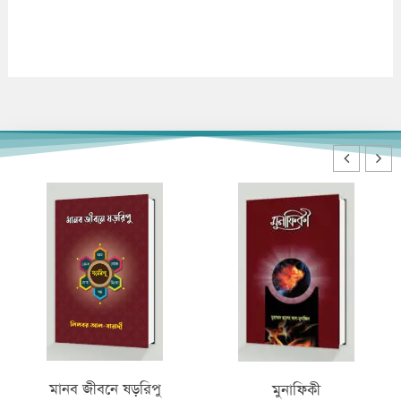
রামাযান ও ছিয়াম
মুনাফিকী