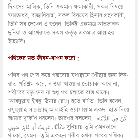
দিবসের মালিক, তিনি একমাত্র ক্ষমাকারী, সকল বিষয়ে
ক্ষমতাধর, রাজাধিরাজ, সকল বিষয়ের হিসাব গ্রহণকারী,
তিনি সব দেখেন ও শুনেন, তিনিই একমাত্র অভিভাবক
দুনিয়া ও আখেরাতে সকল কর্তৃত্ব একমাত্র আল্লাহর
ইত্যাদি।
পথিকের মত জীবন-যাপন করো :
পথিব পথ শেষ করে গন্তব্যের যথাস্থানে পৌছার জন্য দিন-
রাত পরিশ্রম করে, নাওয়া খাওয়ার তোয়াক্কা করে না,
শরীরের যত্ন নেয় না শুধু পথ চলাতে ব্যস্ত থাকে।
’আবদুল্লাহ ইবনু ’উমার (রাঃ) হতে বর্ণিত। তিনি বলেন,
রসূলুল্লাহ সাল্লাল্লাহু আলাইহি ওয়াসাল্লাম একদা হাত দিয়ে
আমার দু’কাঁধ ধরলেন। তারপর বললেন, «كُنْ فِي الدُّنْيَا
كَأَنَّكَ غَرِيبٌ أَوْ عَابِرُ سَبِيلٍ» দুনিয়ায় তুমি এমনভাবে
থাকো, যেমন- তুমি একজন গরীব অথবা পথের পথিক।