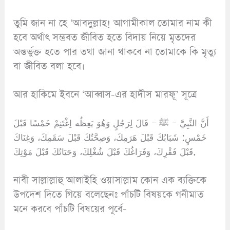
তুমি জান না হে ‘আবদুল্লাহ! আগামীকাল তোমার নাম কী
হবে অর্থাৎ সম্ভবত জীবিত হতে বিদায় নিয়ে মৃতদের
অন্তর্ভুক্ত হতে পার তথা জানা থাকবে না তোমাকে কি মৃত্যু
বা জীবিত বলা হবে।
আর হাকিমে ইবনে ‘আব্বাস-এর হাদীস মারফূ’ সূত্রে
أَنَّ النَّبِيَّ – ﷺ – قَالَ لِرَجُلٍ وَهُوَ يَعِظُه اِغْتَنِمْ خَمْسًا قَبْلَ
خَمْسٍ: شَبَابُكَ قَبْلَ هَرَمِكَ، وَصِحَّتُكَ قَبْلَ سَقَمِكَ، وَغِنَاكَ
قَبْلَ فَقْرِكَ، وَفَرَاغُكَ قَبْلَ شُغْلِكَ، وَحَيَاتُكَ قَبْلَ مَوْتِكَ.
নাবী সাল্লাল্লাহু আলাইহি ওয়াসাল্লাম কোন এক ব্যক্তিকে
উপদেশ দিতে গিয়ে বলেছেনঃ পাঁচটি বিষয়কে গনীমাত
মনে করবে পাঁচটি বিষয়ের পূর্বে-