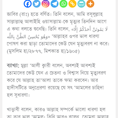
জাবির (রাঃ) হতে বর্ণিত। তিনি বলেন, আমি রসূলুল্লাহ
সাল্লাল্লাহু আলাইহি ওয়াসাল্লাম-কে মৃত্যুর তিনদিন আগে
এ কথা বলতে শুনেছি। তিনি বলেন, «لَا يَمُوتَنَّ أَحَدُكُمْ إِلَّا
وَهُوَ يُحْسِنُ الظَّنَّ بِاللَّه» ‘আল্লাহর ওপর ভাল ধারণা
পোষণ করা ছাড়া তোমাদের কেউ যেন মৃত্যুবরণ না করে।
(মুসলিম হা/২৮৭৭, মিশকাত হা/১৬০৫)
ব্যাখ্যা:
মুল্লা ‘আলী ক্বারী বলেন, অবশ্যই আবশ্যই
তোমাদের কেউ যেন এ চেতনা ও বিশ্বাস নিয়ে মৃত্যুবরণ
করে যে আল্লাহ তা‘আলা তাকে ক্ষমা করবেন। আর
হাদীসটিতে অনুপ্রেরণা রয়েছে যে সৎ ‘আমলের চাহিদা
হল সুধারণা।
খাত্ত্বাবী বলেন, কারও আল্লাহ সম্পর্কে ভালো ধারণা হল
তা তার ভাল ‘আমল। তিনি আরও বলেন, তোমরা আল্লাহ