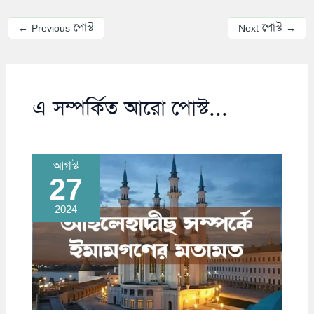
←
Previous পোস্ট
Next পোস্ট
→
এ সম্পর্কিত আরো পোস্ট...
আগস্ট
27
2024