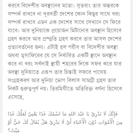
করবে বিদেশীর অবস্থানের মতো। সুতরাং তার অন্তরকে
সম্পর্ক রাখবে না দূরবর্তী দেশের কোন কিছুর সাথে বরং
সম্পর্ক রাখবে এমন এক দেশের সাথে সেখানে সে ফিরে
যাবে। আর দুনিয়াকে প্রয়োজন মিটানোর অবস্থান হিসেবে
গ্রহণ করবে আর প্রস্ত্ততি গ্রহণ করবে তার আসল দেশের
প্রত্যাবর্তনের জন্য। এটাই হল গরীব বা বিদেশীর অবস্থা
অথবা মুসাফিরের যে সে নির্ধারিত একটি স্থানে অবস্থান
করে না বরং সর্বদাই স্থায়ী শহরের দিকে সফর করে যার
অবস্থা দুনিয়াতে এরূপ তার চিন্তাই সফরে পাথেয়
সংগ্রহকরণ আর দুনিয়া ভোগ বিলাস সামগ্রী গ্রহণ তার
নিকট গুরুত্বপূর্ণ নয়। তিরমিযীতে অতিরিক্ত বর্ণনা হিসেবে
এসেছে,
فَإِنَّكَ لَا تَدْرِيْ يَا عَبْدَ اللهِ مَا اسْمُكَ غَدًا يَعْنِيْ لَعَلَّكَ غَدًا
مِنَ الْأَمْوَاتِ دُوْنَ الْأَحْيَاءِ أَيْ لَا يَدْرِيْ هَلْ يُقَالُ لَكَ حَيٌّ أَوْ
مَيِّتٌ؟