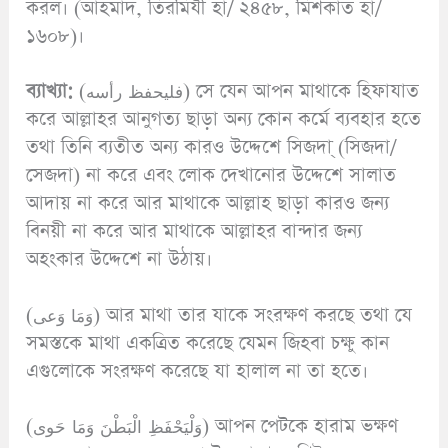
করল। (আহমাদ, তিরমিযী হা/ ২৪৫৮, মিশকাত হা/
১৬০৮)।
ব্যাখ্যা:
(فليحفظ رأسه) সে যেন আপন মাথাকে হিফাযাত
করে আল্লাহর আনুগত্য ছাড়া অন্য কোন কর্মে ব্যবহার হতে
তথা তিনি ব্যতীত অন্য কারও উদ্দেশে সিজদা্ (সিজদা/
সেজদা) না করে এবং লোক দেখানোর উদ্দেশে সালাত
আদায় না করে আর মাথাকে আল্লাহ ছাড়া কারও জন্য
বিনয়ী না করে আর মাথাকে আল্লাহর বান্দার জন্য
অহংকার উদ্দেশে না উঠায়।
(وَمَا وَعى) আর মাথা তার যাকে সংরক্ষণ করছে তথা যে
সমস্তকে মাথা একত্রিত করেছে যেমন জিহবা চক্ষু কান
এগুলোকে সংরক্ষণ করেছে যা হালাল না তা হতে।
(وَلْيَحْفَظِ الْبَطْنَ وَمَا حَوى) আপন পেটকে হারাম ভক্ষণ