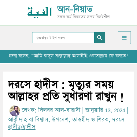
Skip
আ
আন-নিয়াত
to
র্কা
সকল কর্ম নিয়াতের উপর নির্ভরশীল
content
ই
Search Button
ভ
Search
for:
হু বলেন, “আমি রাসূল সাল্লাল্লাহু আলাইহি ওয়াসাল্লাম-কে বলতে শুনেছি যে, 
দরসে হাদীস : মৃত্যুর সময়
আল্লাহর প্রতি সুধারণা রাখুন !
লেখক:
লিলবর আল-বারাদী
|
জানুয়ারি 13, 2024
|
আক্বীদাহ বা বিশ্বাস
,
উপদেশ
,
তাওহীদ ও শিরক
,
দরসে
হাদীছ/হাদীস