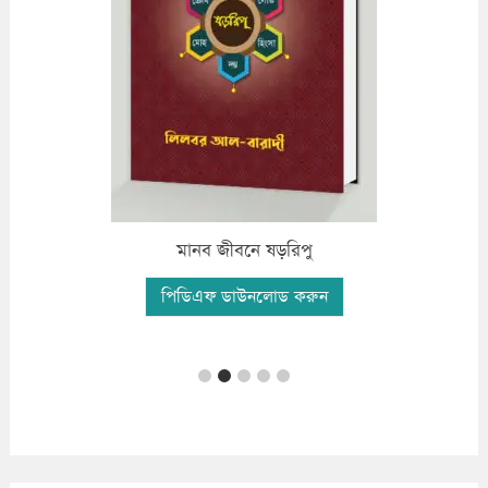
ফযীলতপূর্ন দো’আ ও যিকির
পিডিএফ ডাউনলোড করুন