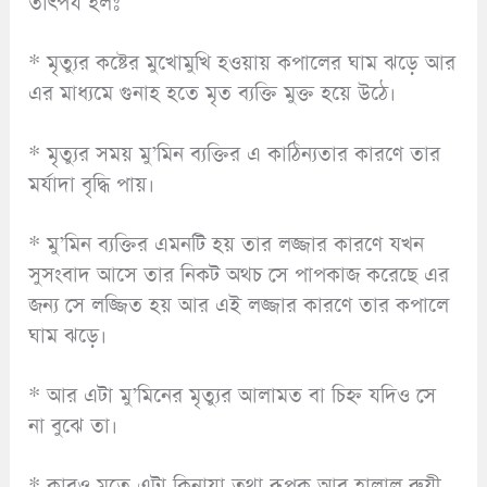
তাৎপর্য হলঃ
* মৃত্যুর কষ্টের মুখোমুখি হওয়ায় কপালের ঘাম ঝড়ে আর
এর মাধ্যমে গুনাহ হতে মৃত ব্যক্তি মুক্ত হয়ে উঠে।
* মৃত্যুর সময় মু’মিন ব্যক্তির এ কাঠিন্যতার কারণে তার
মর্যাদা বৃদ্ধি পায়।
* মু’মিন ব্যক্তির এমনটি হয় তার লজ্জার কারণে যখন
সুসংবাদ আসে তার নিকট অথচ সে পাপকাজ করেছে এর
জন্য সে লজ্জিত হয় আর এই লজ্জার কারণে তার কপালে
ঘাম ঝড়ে।
* আর এটা মু’মিনের মৃত্যুর আলামত বা চিহ্ন যদিও সে
না বুঝে তা।
* কারও মতে এটা কিনায়া তথা রূপক আর হালাল রুযী