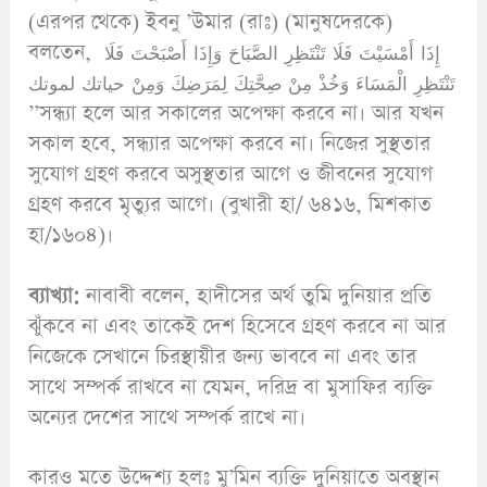
(এরপর থেকে) ইবনু ’উমার (রাঃ) (মানুষদেরকে)
বলতেন, إِذَا أَمْسَيْتَ فَلَا تَنْتَظِرِ الصَّبَاحَ وَإِذَا أَصْبَحْتَ فَلَا
تَنْتَظِرِ الْمَسَاءَ وَخُذْ مِنْ صِحَّتِكَ لِمَرَضِكَ وَمِنْ حياتك لموتك
’’সন্ধ্যা হলে আর সকালের অপেক্ষা করবে না। আর যখন
সকাল হবে, সন্ধ্যার অপেক্ষা করবে না। নিজের সুস্থতার
সুযোগ গ্রহণ করবে অসুস্থতার আগে ও জীবনের সুযোগ
গ্রহণ করবে মৃত্যুর আগে। (বুখারী হা/ ৬৪১৬, মিশকাত
হা/১৬০৪)।
ব্যাখ্যা:
নাবাবী বলেন, হাদীসের অর্থ তুমি দুনিয়ার প্রতি
ঝুঁকবে না এবং তাকেই দেশ হিসেবে গ্রহণ করবে না আর
নিজেকে সেখানে চিরস্থায়ীর জন্য ভাববে না এবং তার
সাথে সম্পর্ক রাখবে না যেমন, দরিদ্র বা মুসাফির ব্যক্তি
অন্যের দেশের সাথে সম্পর্ক রাখে না।
কারও মতে উদ্দেশ্য হলঃ মু’মিন ব্যক্তি দুনিয়াতে অবস্থান