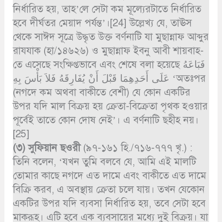
নির্ধারিত হয়, তাহ’লে সেটা কম মূল্যেরটাতে নির্ধারিত
হবে দীর্ঘতর মেয়াদ পর্যন্ত’।[24] উল্লেখ্য যে, তাঊস
থেকে সাঈদ সূত্রে উদ্ধৃত উক্ত বর্ণনাটি যা মুছান্নাফ আব্দুর
রাযযাক (হা/১৪৬২৬) ও মুছান্নাফ ইবনু আবী শায়বাহ-
তে এসেছে সংক্ষিপ্তভাবে এবং শেষে বলা হয়েছে فَبَاعَهُ
عَلَى أَحَدِهِمَا قَبْلَ أَنْ يُفَارِقَهُ فَلاَ بَأْسَ بِهِ ‘অতঃপর
(নগদে কম অথবা বাকীতে বেশী) যে কোন একটির
উপর যদি মাল বিক্রয় হয় ক্রেতা-বিক্রেতা পৃথক হওয়ার
পূর্বেই তাতে কোন দোষ নেই’। এ বর্ণনাটি ছহীহ নয়।
[25]
(৩)
সুফিয়ান ছওরী
(৯৭-১৬১ হি./৭১৬-৭৭৭ খৃ.) :
তিনি বলেন, ‘যখন তুমি বলবে যে, আমি এই মালটি
তোমার কাছে নগদে এত দামে এবং বাকীতে এত দামে
বিক্রি করব, এ অবস্থায় ক্রেতা চলে যায়। তখন যেকোন
একটির উপর যদি ব্যবসা নির্ধারিত হয়, তবে সেটা হবে
মাকরূহ। এটি হবে এক ব্যবসায়ের মধ্যে দুই বিক্রয়। যা