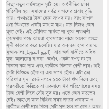
নিত্য নতুন কর্মসংস্থান সৃষ্টি হয়। অর্থনীতির চাকা
গতিশীল হয়। সমাজের সর্বত্র সম্পদের প্রবাহ বৃদ্ধি
পায়। পক্ষান্তরে টাকা কোন সম্পদ নয়। বরং সম্পদ
ক্রয়-বিক্রয়ের একটা মাধ্যম মাত্র। যার নিজস্ব কোন
মূল্য নেই। এই মৌলিক পার্থক্য না বুঝে শয়তানী
কুমন্ত্রণায় পড়ে আমরা ব্যবসায়ের নামে অনেক ক্ষেত্রে
সূদী কারবার করে চলেছি। যার অন্যতম হ’ল বায়‘এ
মুআজ্জাল(البيع المؤجل)। যার অর্থ বাকীতে অধিক
মূল্য আদায়ের ব্যবসা। অর্থাৎ একটা বস্ত্ত নগদে
কিনলে কম দাম এবং বাকীতে কিনলে বেশী দাম। চাই
সেটা কিস্তিতে হৌক বা এক সাথে হৌক। এটা তো
পরিষ্কার সূদ। কেউ নগদে ১০০ টাকা ঋণ নিলে এবং
পরবর্তীতে কিস্তিতে বা একসাথে ঋণ পরিশোধের সময়
টাকা বেশী দিলে সেটা সূদ হয়। এতে কোন মতভেদ
নেই। তাহ’লে মাল বিক্রির সময় নগদে একদাম ও
বাকীতে বেশী দাম নিলে সেটা সূদ হবে না কেন? অথচ