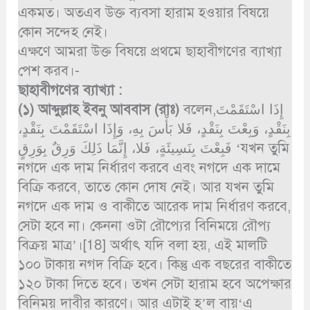
একমত। অতএব উক্ত ব্যবসা হারাম হওয়ার বিষয়ে
কোন সন্দেহ নেই।
এক্ষণে আমরা উক্ত বিষয়ে প্রথমে ছাহাবীগণের ব্যাখ্যা
পেশ করব।-
ছাহাবীগণের ব্যাখ্যা :
(১)
আব্দুল্লাহ ইবনু আববাস
(রাঃ)
বলেন,إِذَا اسْتَقَمْتَ
بِنَقْدٍ، وَبِعْتَ بِنَقْدٍ، فَلا بَأْسَ بِهِ، وَإِذَا اسْتَقَمْتَ بِنَقْدٍ،
فَبِعْتَ بِنَسِيئَةٍ، فَلا، إِنَّمَا ذَلِكَ وَرِقٌ بِوَرِقٍ ‘যখন তুমি
নগদে এক দাম নির্ধারণ করবে এবং নগদে এক দামে
বিক্রি করবে, তাতে কোন দোষ নেই। আর যখন তুমি
নগদে এক দাম ও বাকীতে আরেক দাম নির্ধারণ করবে,
সেটা হবে না। কেননা ওটা রৌপ্যের বিনিময়ে রৌপ্য
বিক্রয় মাত্র’।[18] অর্থাৎ যদি বলা হয়, এই মালটি
১০০ টাকায় নগদ বিক্রি হবে। কিন্তু এক বছরের বাকীতে
১২০ টাকা দিতে হবে। তখন সেটা হারাম হবে অপেক্ষার
বিনিময় দাবীর কারণে। আর এটাই হ’ল বায়‘এ