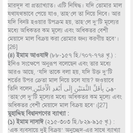
মারদূদ বা প্রত্যাখ্যাত। এটি নিষিদ্ধ। যদি তোমার মাল
যথাযথভাবে পেয়ে যাও, তাহ’লে তা নিয়ে নিবে। আর
যদি বিনষ্ট হওয়ার উপক্রম হয়, তাহ’লে দু’টি মূল্যের
মধ্যে অধিকতর কম মূল্যে এবং অধিকতর বেশী
মেয়াদে মাল বিক্রয় করা তোমার জন্য করণীয় হবে’।
[26]
(৪)
ইমাম আওযাঈ
(৮৮-১৫৭ হি./৭০৭-৭৭৪ খৃ.) :
ইনিও সংক্ষেপে অনুরূপ বলেছেন এবং তার মধ্যে
আরও আছে, ‘যদি তাকে বলা হয়, যদি উক্ত দু’টি
শর্তের উপর ক্রেতা মাল নিয়ে চলে যায়? জওয়াবে
তিনি বলেন,هِيَ بِأَقَلِّ الثَّمَنَيْنِ إِلَى أَبْعَدِ الْأَجَلَيْنِ-
‘তাহ’লে দু’টি মূল্যের মধ্যে অধিকতর কম মূল্যে এবং
অধিকতর বেশী মেয়াদে মাল বিক্রয় হবে’।[27]
মুহাদ্দিছ বিদ্বানগণের ব্যাখ্যা :
(১)
ইমাম নাসাঈ
(২১৫-৩০৩ হি./৮২৯-৯১৫ খৃ.) :
‘এক ব্যবসায়ে দুই বিক্রয়’ অনুচ্ছেদ-এর সাথে ব্যাখ্যা