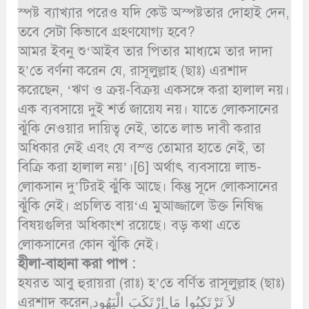
স্পষ্ট ব্যাখ্যার পরেও যদি কেউ অস্পষ্টতার দোহাই দেন,
তবে সেটা কিভাবে গ্রহণযোগ্য হবে?
আমর ইবনু শু‘আইব তার পিতার মাধ্যমে তার দাদা
হ’তে বর্ণনা করেন যে, রাসূলুল্লাহ (ছাঃ) এরশাদ
করেছেন, ‘ঋণ ও ক্রয়-বিক্রয় একসঙ্গে করা হালাল নয়।
এক ব্যবসায়ে দুই শর্ত জায়েয নয়। যাতে লোকসানের
ঝুঁকি নেওয়ার দায়িত্ব নেই, তাতে লাভ দাবী করার
অধিকার নেই এবং যে বস্ত্ত তোমার হাতে নেই, তা
বিক্রি করা হালাল নয়’।[6] অর্থাৎ ব্যবসায়ে লাভ-
লোকসান দু’টিরই ঝুঁকি আছে। কিন্তু সূদে লোকসানের
ঝুঁকি নেই। প্রচলিত বায়‘এ মুআজ্জালে উক্ত নিষিদ্ধ
বিষয়গুলির অধিকাংশ রয়েছে। বড় কথা এতে
লোকসানের কোন ঝুঁকি নেই।
হীলা-বাহানা করা পাপ :
হযরত আবু হুরায়রা (রাঃ) হ’তে বর্ণিত রাসূলুল্লাহ (ছাঃ)
এরশাদ করেন,لاَ تَرْتَكِبُوا مَا اِرْتَكَبَ الْيَهُود