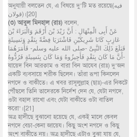
অনুযায়ী বলতেন যে, এ বিষয়ে দু’টি মত রয়েছে(فيه
قولان)।[20]
(৩) আবুল মিনহাল (রাঃ)
বলেন,
عَنْ أَبِى الْمِنْهَالِ : أَنَّ زَيْدَ بْنَ أَرْقَمَ وَالْبَرَاءَ بْنَ
عَازِبٍ كَانَا شَرِيكَيْنِ فَاشْتَرَيَا فِضَّةً بِنَقْدٍ وَنَسِيئَةٍ
فَبَلَغَ ذَلِكَ النَّبِىَّ -صلى الله عليه وسلم- فَأَمَرَهُمَا
أَنَّ مَا كَانَ بِنَقْدٍ فَأَجِيزُوهُ وَمَا كَانَ بِنَسِيئَةٍ فَرُدُّوهُ-
যায়েদ বিন আরক্বাম ও বারা বিন আযেব (রাঃ) দু’জন
একটি ব্যবসায়ে শরীক ছিলেন। তাঁরা রূপা কিনলেন
নগদে ও বাকীতে। এ খবর রাসূলুল্লাহ (ছাঃ)-এর নিকটে
পৌঁছলে তিনি তাদেরকে নির্দেশ দেন যে, যেটা নগদে,
ওটা বহাল রাখো এবং যেটা বাকীতে ওটা বাতিল
করো’।[21]
অত্র হাদীছে বুঝানো হয়েছে যে, একই মালে কেবল
নগদে বেচা-কেনা জায়েয। কিছু অংশ নগদে ও কিছু
অংশ বাকীতে নয়। অত্র হাদীছে এটাও বুঝা যায় যে,