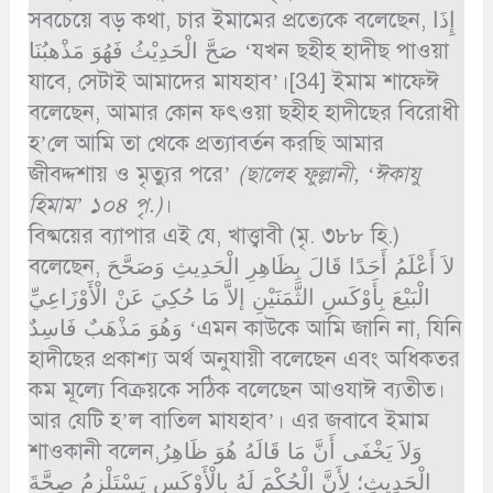
সবচেয়ে বড় কথা, চার ইমামের প্রত্যেকে বলেছেন, إِذَا
صَحَّ الْحَدِيْثُ فَهُوَ مَذْهبُنَا ‘যখন ছহীহ হাদীছ পাওয়া
যাবে, সেটাই আমাদের মাযহাব’।[34] ইমাম শাফেঈ
বলেছেন, আমার কোন ফৎওয়া ছহীহ হাদীছের বিরোধী
হ’লে আমি তা থেকে প্রত্যাবর্তন করছি আমার
জীবদ্দশায় ও মৃত্যুর পরে’
(ছালেহ ফুল্লানী, ‘ঈকাযু
হিমাম’ ১০৪ পৃ.)
।
বিষ্ময়ের ব্যাপার এই যে, খাত্ত্বাবী (মৃ. ৩৮৮ হি.)
বলেছেন, لاَ أَعْلَمُ أَحَدًا قَالَ بِظَاهِرِ الْحَدِيثِ وَصَحَّحَ
الْبَيْعَ بِأَوْكَسِ الثَّمَنَيْنِ إلاَّ مَا حُكِيَ عَنْ الْأَوْزَاعِيِّ
وَهُوَ مَذْهَبٌ فَاسِدٌ ‘এমন কাউকে আমি জানি না, যিনি
হাদীছের প্রকাশ্য অর্থ অনুযায়ী বলেছেন এবং অধিকতর
কম মূল্যে বিক্রয়কে সঠিক বলেছেন আওযাঈ ব্যতীত।
আর যেটি হ’ল বাতিল মাযহাব’। এর জবাবে ইমাম
শাওকানী বলেন,وَلاَ يَخْفَى أَنَّ مَا قَالَهُ هُوَ ظَاهِرُ
الْحَدِيثِ؛ لِأَنَّ الْحُكْمَ لَهُ بِالْأَوْكَسِ يَسْتَلْزِمُ صِحَّةَ