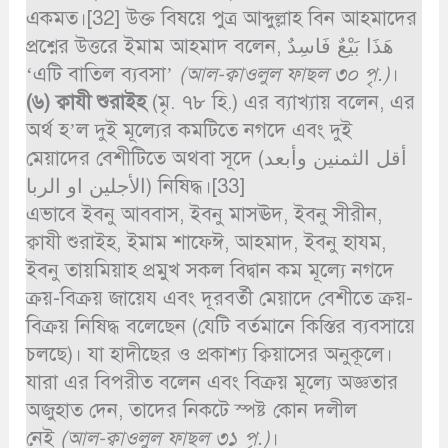
একমত।[32] উক্ত বিষয়ে পুত্র আব্দুল্লাহ বিন আহমাদের
প্রশ্নের উত্তরে ইমাম আহমাদ বলেন, هَذَا بَيْعٌ فَاسِدٌ
‘এটি বাতিল ব্যবসা’
(
আল-ক্বাওলুল ফাছল ৩০ পৃ.)
।
(৬) ক্বাযী শুরাইহ
(মৃ. ৭৮ হি.) এর ব্যাখ্যায় বলেন, এর
অর্থ হ’ল দুই মূল্যের কমটিতে নগদে এবং দুই
মেয়াদের বেশীটিতে অথবা সূদে (أقل الثمنين وأبعد
الأجلين او الربا) নিষিদ্ধ।[33]
এভাবে ইবনু আববাস, ইবনু মাসঊদ, ইবনু সীরীন,
ক্বাযী শুরাইহ, ইমাম শাফেঈ, আহমাদ, ইবনু হাযম,
ইবনু তায়মিয়াহ প্রমুখ সকল বিদ্বান কম মূল্যে নগদে
ক্রয়-বিক্রয় জায়েয এবং দূরবর্তী মেয়াদে বেশীতে ক্রয়-
বিক্রয় নিষিদ্ধ বলেছেন (যেটি বর্তমানে কিস্তির ব্যবসায়ে
চলছে)। যা হাদীছের ও প্রকাশ্য ক্বিয়াসের অনুকূলে।
যারা এর বিপরীত বলেন এবং বিক্রয় মূল্যে অজ্ঞতার
অজুহাত দেন, তাদের নিকটে স্পষ্ট কোন দলীল
নেই
(আল-ক্বাওলুল ফাছল ৩১ পৃ.)
।