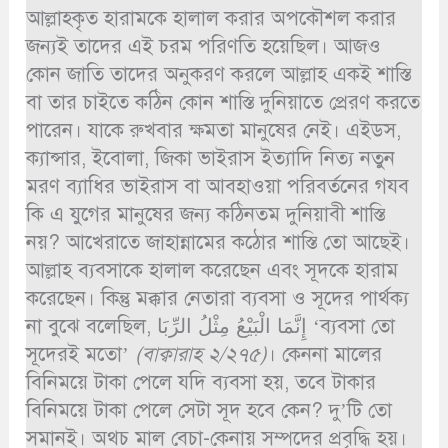
আল্লাহকৃত হারামকে হালাল করার অপকৌশল করার
জন্যই তাদের এই চরম পরিণতি হয়েছিল। আজও
কোন জাতি তাদের অনুকরণ করলে আল্লাহ একই শাস্তি
বা তার চাইতে কঠিন কোন শাস্তি দুনিয়াতে প্রেরণ করতে
পারেন। যাকে রুখবার ক্ষমতা মানুষের নেই। এইডস,
ক্যান্সার, ইবোলা, জিকা ভাইরাস ইত্যাদি নিত্য নতুন
মরণ ব্যাধির ভাইরাস বা আবহাওয়া পরিবর্তনের গযব
কি এ যুগের মানুষের জন্য কঠিনতম দুনিয়াবী শাস্তি
নয়? আখেরাতে জাহান্নামের কঠোর শাস্তি তো আছেই।
আল্লাহ ব্যবসাকে হালাল করেছেন এবং সূদকে হারাম
করেছেন। কিন্তু মক্কার নেতারা ব্যবসা ও সূদের পার্থক্য
না বুঝে বলেছিল, إِنَّمَا الْبَيْعُ مِثْلُ الرِّبَا ‘ব্যবসা তো
সূদেরই মতো’
(বাক্বারাহ ২/২৭৫)
। কেননা মালের
বিনিময়ে টাকা পেলে যদি ব্যবসা হয়, তবে টাকার
বিনিময়ে টাকা পেলে সেটা সূদ হবে কেন? দু’টি তো
সমানই। অথচ মাল বেচা-কেনায় সম্পদের প্রবৃদ্ধি হয়।