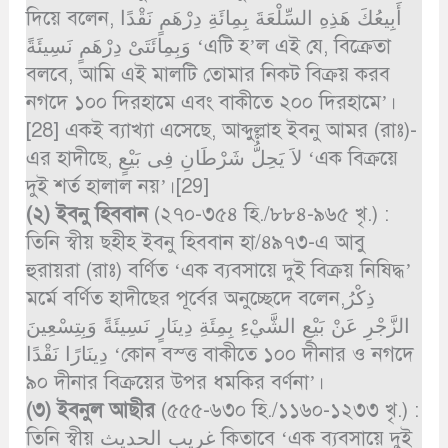
দিয়ে বলেন, أَبِيعُكَ هَذِهِ السِّلْعَةَ بِمِائَةِ دِرْهَمٍ نَقْدًا
وَبِمِائَتَىْ دِرْهَمٍ نَسِيئَةً ‘এটি হ’ল এই যে, বিক্রেতা
বলবে, আমি এই মালটি তোমার নিকট বিক্রয় করব
নগদে ১০০ দিরহামে এবং বাকীতে ২০০ দিরহামে’।
[28] একই ব্যাখ্যা এসেছে, আব্দুল্লাহ ইবনু আমর (রাঃ)-
এর হাদীছে, لاَ يَحِلُّ شَرْطَانِ فِى بَيْعٍ ‘এক বিক্রয়ে
দুই শর্ত হালাল নয়’।[29]
(২)
ইবনু হিববান
(২৭০-৩৫৪ হি./৮৮৪-৯৬৫ খৃ.) :
তিনি স্বীয় ছহীহ ইবনু হিববান হা/৪৯৭৩-এ আবু
হুরায়রা (রাঃ) বর্ণিত ‘এক ব্যবসায়ে দুই বিক্রয় নিষিদ্ধ’
মর্মে বর্ণিত হাদীছের পূর্বের অনুচ্ছেদে বলেন,ذِكْرُ
الزَّجْرِ عَنْ بَيْعِ الشَّيْءِ بِمِئَةِ دِينَارٍ نَسِيئَةً وَبِتِسْعِينَ
دِينَارًا نَقْدًا ‘কোন বস্ত্ত বাকীতে ১০০ দীনার ও নগদে
৯০ দীনার বিক্রয়ের উপর ধমকির বর্ণনা’।
(৩)
ইবনুল আছীর
(৫৫৫-৬৩০ হি./১১৬০-১২৩৩ খৃ.) :
তিনি স্বীয় غريب الحديث কিতাবে ‘এক ব্যবসায়ে দুই