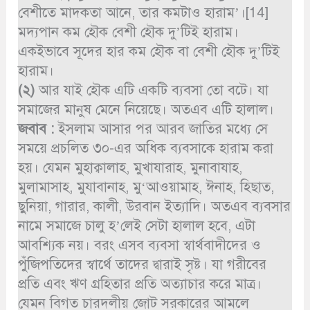
বেশীতে মাদকতা আনে, তার কমটাও হারাম’।[14]
মদ্যপান কম হৌক বেশী হৌক দু’টিই হারাম।
একইভাবে সূদের হার কম হৌক বা বেশী হৌক দু’টিই
হারাম।
(২)
আর যাই হৌক এটি একটি ব্যবসা তো বটে। যা
সমাজের মানুষ মেনে নিয়েছে। অতএব এটি হালাল।
জবাব :
ইসলাম আসার পর আরব জাতির মধ্যে সে
সময়ে প্রচলিত ৩০-এর অধিক ব্যবসাকে হারাম করা
হয়। যেমন মুহাক্বালাহ, মুখাযারাহ, মুনাবাযাহ,
মুলামাসাহ, মুযাবানাহ, মু‘আওয়ামাহ, ঈনাহ, হিছাত,
ছুনিয়া, গারার, কালী, উরবান ইত্যাদি। অতএব ব্যবসার
নামে সমাজে চালু হ’লেই সেটা হালাল হবে, এটা
আবশ্যিক নয়। বরং এসব ব্যবসা স্বার্থবাদীদের ও
পুঁজিপতিদের স্বার্থে তাদের দ্বারাই সৃষ্ট। যা গরীবের
প্রতি এবং ঋণ গ্রহিতার প্রতি অত্যাচার করে মাত্র।
যেমন বিগত চারদলীয় জোট সরকারের আমলে