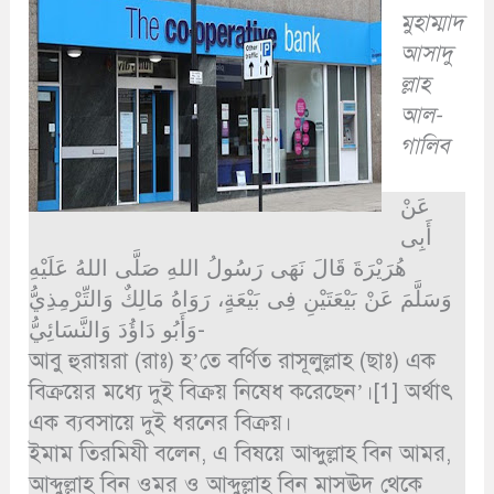
মুহাম্মাদ
আসাদু
ল্লাহ
আল-
গালিব
عَنْ
أَبِى
هُرَيْرَةَ قَالَ نَهَى رَسُولُ اللهِ صَلَّى اللهُ عَلَيْهِ
وَسَلَّمَ عَنْ بَيْعَتَيْنِ فِى بَيْعَةٍ، رَوَاهُ مَالِكٌ وَالتِّرْمِذِيُّ
وَأَبُو دَاؤُدَ وَالنَّسَائِيُّ-
আবু হুরায়রা (রাঃ) হ’তে বর্ণিত রাসূলুল্লাহ (ছাঃ) এক
বিক্রয়ের মধ্যে দুই বিক্রয় নিষেধ করেছেন’।[1] অর্থাৎ
এক ব্যবসায়ে দুই ধরনের বিক্রয়।
ইমাম তিরমিযী বলেন, এ বিষয়ে আব্দুল্লাহ বিন আমর,
আব্দুল্লাহ বিন ওমর ও আব্দুল্লাহ বিন মাসঊদ থেকে