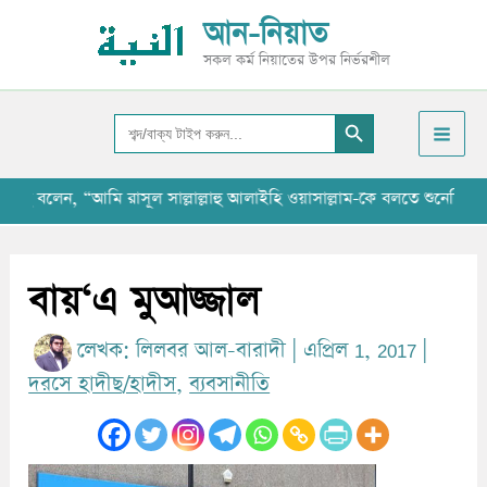
Skip
আ
আন-নিয়াত
to
র্কা
সকল কর্ম নিয়াতের উপর নির্ভরশীল
content
ই
Search Button
ভ
Search
for:
 “আমি রাসূল সাল্লাল্লাহু আলাইহি ওয়াসাল্লাম-কে বলতে শুনেছি যে, ‘‘যাবতীয
বায়‘এ মুআজ্জাল
লেখক:
লিলবর আল-বারাদী
|
এপ্রিল 1, 2017
|
দরসে হাদীছ/হাদীস
,
ব্যবসানীতি