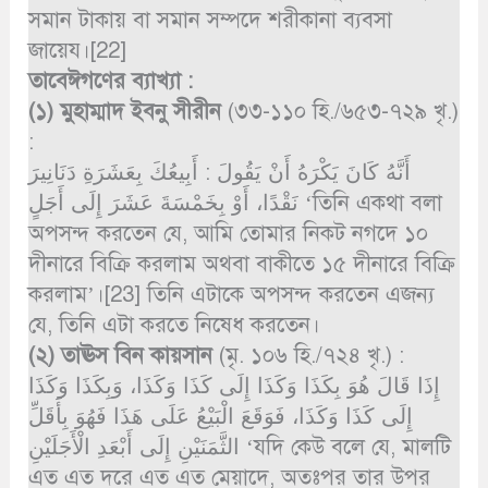
সমান টাকায় বা সমান সম্পদে শরীকানা ব্যবসা
জায়েয।[22]
তাবেঈগণের ব্যাখ্যা :
(১)
মুহাম্মাদ ইবনু সীরীন
(৩৩-১১০ হি./৬৫৩-৭২৯ খৃ.)
:
أَنَّهُ كَانَ يَكْرَهُ أَنْ يَقُولَ : أَبِيعُكَ بِعَشَرَةِ دَنَانِيرَ
نَقْدًا، أَوْ بِخَمْسَةَ عَشَرَ إِلَى أَجَلٍ ‘তিনি একথা বলা
অপসন্দ করতেন যে, আমি তোমার নিকট নগদে ১০
দীনারে বিক্রি করলাম অথবা বাকীতে ১৫ দীনারে বিক্রি
করলাম’।[23] তিনি এটাকে অপসন্দ করতেন এজন্য
যে, তিনি এটা করতে নিষেধ করতেন।
(২)
তাঊস বিন কায়সান
(মৃ. ১০৬ হি./৭২৪ খৃ.) :
إِذَا قَالَ هُوَ بِكَذَا وَكَذَا إِلَى كَذَا وَكَذَا، وَبِكَذَا وَكَذَا
إِلَى كَذَا وَكَذَا، فَوَقَعَ الْبَيْعُ عَلَى هَذَا فَهُوَ بِأَقَلِّ
الثَّمَنَيْنِ إِلَى أَبْعَدِ الْأَجَلَيْنِ ‘যদি কেউ বলে যে, মালটি
এত এত দরে এত এত মেয়াদে, অতঃপর তার উপর