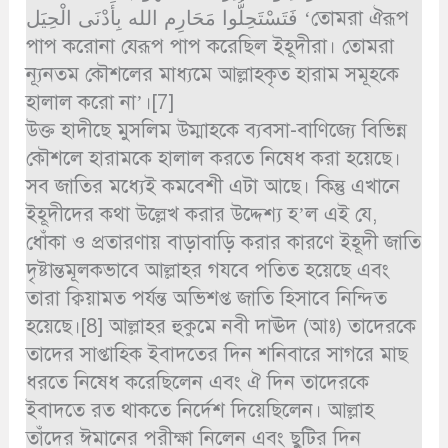
فَتَسْتَحِلُّوا مَحَارِم الله بِأَدْنَى الْحِيَل ‘তোমরা ঐরূপ
পাপ করোনা যেরূপ পাপ করেছিল ইহূদীরা। তোমরা
ন্যূনতম কৌশলের মাধ্যমে আল্লাহকৃত হারাম সমূহকে
হালাল করো না’।[7]
উক্ত হাদীছে মুসলিম উম্মাহকে ব্যবসা-বাণিজ্যে বিভিন্ন
কৌশলে হারামকে হালাল করতে নিষেধ করা হয়েছে।
সব জাতির মধ্যেই কমবেশী এটা আছে। কিন্তু এখানে
ইহূদীদের কথা উল্লেখ করার উদ্দেশ্য হ’ল এই যে,
ধোঁকা ও প্রতারণায় বাড়াবাড়ি করার কারণে ইহূদী জাতি
দৃষ্টান্তমূলকভাবে আল্লাহর গযবে পতিত হয়েছে এবং
তারা ক্বিয়ামত পর্যন্ত অভিশপ্ত জাতি হিসাবে নিন্দিত
হয়েছে।[8] আল্লাহর হুকুমে নবী দাঊদ (আঃ) তাদেরকে
তাদের সাপ্তাহিক ইবাদতের দিন শনিবারে সাগরে মাছ
ধরতে নিষেধ করেছিলেন এবং ঐ দিন তাদেরকে
ইবাদতে রত থাকতে নির্দেশ দিয়েছিলেন। আল্লাহ
তাঁদের ঈমানের পরীক্ষা নিলেন এবং ছুটির দিন