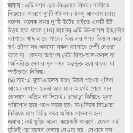
জবাব :
এটি নগদ ক্রয়-বিক্রয়ের বিষয়। বাকীতে
বিক্রয়ের কারণে দু’টি উট নয়। ইবনু আববাস (রাঃ)
বলেন, অনেক সময় দু’টি উটের চাইতে একটি উট
উত্তম হয়ে থাকে।[16] তাছাড়া এটি উট-ছাগল ইত্যাদির
ব্যাপারে খাছ হ’তে পারে। কিন্তু এর উপর ক্বিয়াস করে
স্বর্ণ-রৌপ্য সহ অন্যান্য সকল ব্যাপারে বেশী নেওয়া
যাবে না। কেননা তাহ’লে সেটা রিবা-আল-ফযল বা
‘অতিরিক্ত নেবার সূদ’-এর অন্তর্ভুক্ত হয়ে যাবে। যা
স্পষ্টভাবে নিষিদ্ধ।
(৬)
বায়‘এ মুআজ্জালের মধ্যে উভয় পক্ষের সুবিধা
আছে। এখানে ক্রেতা তার মাল আগেই পেয়ে যান
কোনরূপ অগ্রিম না দিয়েই। তাছাড়া কিস্তিতে মূল্য
পরিশোধ তার পক্ষে সহজ হয়। অন্যদিকে বিক্রেতা
কিস্তিতে মাল বিক্রি করে অধিক লাভবান হন।
জবাব :
এই যুক্তি অচল, কয়েকটি কারণে। যেমন এই
যুক্তিই তো সূদের বেলায় দেওয়া হয়। সেখানে সূদ