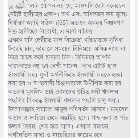
الْبَيْعِ بِهِ ‘এটা গোপন নয় যে, আওযাঈ যেটা বলেছেন
সেটাই হাদীছের প্রকাশ্য অর্থ এবং অধিকতর কম মূল্যে
নির্ধারণ করাই সঠিক’।[35] অতএব জমহূর বিদ্বানগণ
উক্ত হাদীছের বিরোধী, এ দাবী বাতিল।
এক্ষণে যদি দেরীতে মাল বিক্রেতা খরিদ্দারকে সুবিধা
দিতেই চান, তাহ’লে সময়ের বিনিময়ে অধিক লাভ না
নিয়ে তাকে কর্যে হাসানা দিন। বিনিময়ে আপনি
আখেরাতে বহু গুণ বেশী পাবেন। আর এটাই হ’ল
ইসলামী রূহ। সূদী অর্থনীতিতে ইসলামী রূহকে হত্যা
করা হয় ও বস্ত্তবাদী চিন্তাধারাকে উদ্দীপিত করা হয়।
অতএব মুসলিম ভাই-বোনদের উচিত সূদী ঋণদান
পদ্ধতির বিরুদ্ধে ইসলামী ঋণদান পদ্ধতি চালু করা।
ইনশাআল্লাহ সমাজে আমূল পরিবর্তন আসবে। মানুষের
অভাব ও দারিদ্র্য ক্রমে অন্তর্হিত হবে। গাছ তলা ও পাঁচ
তলার বৈষম্য শেষ হয়ে যাবে। এভাবে সমাজে
অর্থনৈতিক সাম্য ও ন্যায়বিচার কায়েম হবে