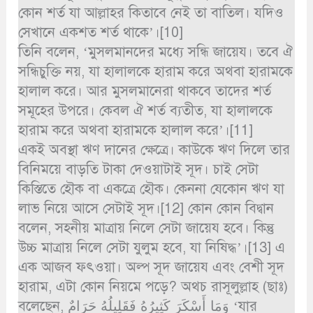
কোন শর্ত যা আল্লাহর কিতাবে নেই তা বাতিল। যদিও
সেখানে একশত শর্ত থাকে’।[10]
তিনি বলেন, ‘মুসলমানদের মধ্যে সন্ধি জায়েয। তবে ঐ
সন্ধিচুক্তি নয়, যা হালালকে হারাম করে অথবা হারামকে
হালাল করে। আর মুসলমানেরা থাকবে তাদের শর্ত
সমূহের উপরে। কেবল ঐ শর্ত ব্যতীত, যা হালালকে
হারাম করে অথবা হারামকে হালাল করে’।[11]
একই অবস্থা ঋণ দানের ক্ষেত্রে। কাউকে ঋণ দিলে তার
বিনিময়ে বাড়তি টাকা দেওয়াটাই সূদ। চাই সেটা
কিস্তিতে হৌক বা একত্রে হৌক। কেননা যেকোন ঋণ যা
লাভ নিয়ে আসে সেটাই সূদ।[12] কোন কোন বিদ্বান
বলেন, সহনীয় মাত্রায় নিলে সেটা জায়েয হবে। কিন্তু
উচ্চ মাত্রায় নিলে সেটা যুলুম হবে, যা নিষিদ্ধ’।[13] এ
এক আজব ফৎওয়া। অল্প সূদ জায়েয এবং বেশী সূদ
হারাম, এটা কোন নিয়মে পড়ে? অথচ রাসূলুল্লাহ (ছাঃ)
বলেছেন, وَمَا أَسْكَرَ كَثِيرُهُ فَقَلِيلُهُ حَرَامٌ ‘যার