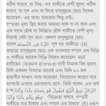
খরীদ করবে, যা সিদ্ধ। নয় বাকীতে বেশী মূল্যে খরীদ
করবে, যা সূদ এবং যা নিতে রাসূলুল্লাহ (ছাঃ) নিষেধ
করেছেন। এর মধ্যে অজ্ঞতার কিছু নেই।
বস্ত্ততঃ মূল্য স্থির করায় অজ্ঞতা থাক বা না থাক এবং
এক সাথে হৌক বা কিস্তিতে হৌক বাকীতে বেশী মূল্য
নিলেই সেটা সূদ হবে। কেননা রাসূলুল্লাহ (ছাঃ)
বলেন,الرِّبَا فِى النَّسِيئَةِ ‘সূদ হয় বাকীতে’।[4]
তাছাড়া রাসূলুল্লাহ (ছাঃ) এক ব্যবসায়ে নগদে এক বিক্রি
ও বাকীতে আরেক বিক্রি নিষেধ করেছেন’ মর্মে
হাদীছের
(আহমাদ হা/৩৭৮৩)
রাবী সিমাক বিন হারব,
যিনি একজন বিখ্যাত তাবেঈ এবং যিনি ৮০ জন
ছাহাবীর সাক্ষাৎ লাভ করেছেন, বিরোধের কারণে যার
ব্যাখ্যাই এখানে গ্রহণযোগ্য হবে। তিনি বলেন, এর অর্থ
হ’ল,الرَّجُلُ يَبِيعُ الْبَيْعَ فَيَقُولُ هُوَ بِنَسَاءٍ بِكَذَا وَكَذَا
وَهُوَ بِنَقْدٍ بِكَذَا وَكَذَا- ‘বিক্রেতা বলবে, বস্ত্তটি
বাকীতে অত টাকায় এবং নগদে এত টাকায়’।[5] এরূপ