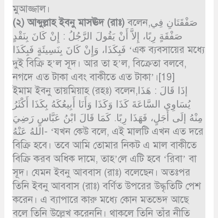
মুআজ্জাল।
(২)
আব্দুল্লাহ ইবনু মাসঊদ (রাঃ)
বলেন,صَفْقَتَانِ فِي
صَفْقَةٍ رِبًا، إِلاَّ أَنْ يَقُولَ الرَّجُلُ : إِنْ كَانَ بِنَقْدٍ
فَبِكَذَا، وَإِنْ كَانَ بِنَسِيئَةٍ فَبِكَذَا ‘এক ব্যবসায়ের মধ্যে
দুই বিক্রি হ’ল সূদ। আর তা হ’ল, বিক্রেতা বলবে,
নগদে এত টাকা এবং বাকীতে এত টাকা’।[19]
ইমাম ইবনু তায়মিয়াহ (রহঃ) বলেন,إذَا قَالَ : هَذَا
يُسَاوِي السَّاعَةَ كَذَا وَكَذَا وَأَنَا أَبِيعُكَهُ بِكَذَا أَكْثَرُ
مِنْهُ إلَى أَجَلٍ، فَهَذَا رِبًا. كَمَا قَالَ ابْنُ عَبَّاسٍ رَضِيَ
اللهُ عَنْهُ- ‘যখন কেউ বলে, এই মালটি এখন এত দরে
বিক্রি হবে। তবে আমি তোমার নিকট এ মাল বাকীতে
বিক্রি করব অধিক দামে, তাহ’লে এটি হবে ‘রিবা’ বা
সূদ। যেমন ইবনু আববাস (রাঃ) বলেছেন। অতঃপর
তিনি ইবনু আববাস (রাঃ) বর্ণিত উপরের উদ্ধৃতিটি পেশ
করেন। এ ব্যাপারে কারু মধ্যে কোন মতভেদ আছে
বলে তিনি উল্লেখ করেননি। থাকলে তিনি তাঁর নীতি