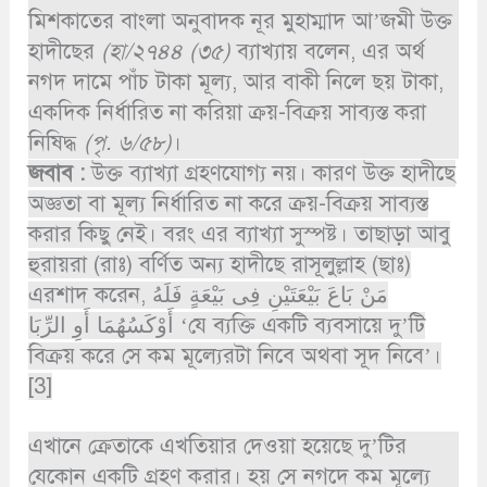
মিশকাতের বাংলা অনুবাদক নূর মুহাম্মাদ আ’জমী উক্ত
হাদীছের
(হা/২৭৪৪ (৩৫)
ব্যাখ্যায় বলেন, এর অর্থ
নগদ দামে পাঁচ টাকা মূল্য, আর বাকী নিলে ছয় টাকা,
একদিক নির্ধারিত না করিয়া ক্রয়-বিক্রয় সাব্যস্ত করা
নিষিদ্ধ
(পৃ. ৬/৫৮)
।
জবাব :
উক্ত ব্যাখ্যা গ্রহণযোগ্য নয়। কারণ উক্ত হাদীছে
অজ্ঞতা বা মূল্য নির্ধারিত না করে ক্রয়-বিক্রয় সাব্যস্ত
করার কিছু নেই। বরং এর ব্যাখ্যা সুস্পষ্ট। তাছাড়া আবু
হুরায়রা (রাঃ) বর্ণিত অন্য হাদীছে রাসূলুল্লাহ (ছাঃ)
এরশাদ করেন, مَنْ بَاعَ بَيْعَتَيْنِ فِى بَيْعَةٍ فَلَهُ
أَوْكَسُهُمَا أَوِ الرِّبَا ‘যে ব্যক্তি একটি ব্যবসায়ে দু’টি
বিক্রয় করে সে কম মূল্যেরটা নিবে অথবা সূদ নিবে’।
[3]
এখানে ক্রেতাকে এখতিয়ার দেওয়া হয়েছে দু’টির
যেকোন একটি গ্রহণ করার। হয় সে নগদে কম মূল্যে