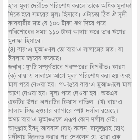
হ’ল মূল্য দেরীতে পরিশোধ করলে তাকে অধিক মুনাফা
দিতে হবে সময়ের মূল্য হিসাবে। এটাতো ঠিক ঐ সূদী
কারবারীর মত যে ১০০ টাকা ঋণ দিয়ে পরে
পরিশোধের সময় ১১০ টাকা আদায় করে তার ঋণের
মুনাফা হিসাবে।
(৪)
বায়‘এ মুআজ্জাল তো বায়‘এ সালামের মত। যা
ইসলাম জায়েয করেছে।
জবাব :
দু’টি সম্পূর্ণভাবে পরস্পরের বিপরীত। কারণ
(ক) বায়‘এ সালামে আগে মূল্য পরিশোধ করা হয় এবং
মাল পরে নেওয়া হয়। পক্ষান্তরে বায়‘এ মুআজ্জালে মাল
আগে নেওয়া হয়। মূল্য পরে দেওয়া হয়। অতএব
একটির উপর অপরটির ক্বিয়াস বাতিল। (খ) বায়‘এ
সালাম সিদ্ধ হওয়ার ব্যাপারে স্পষ্ট দলীল রয়েছে।
অথচ বায়‘এ মুআজ্জালে এরূপ কোন দলীল নেই।
আব্দুল্লাহ ইবনু আববাস (রাঃ) বলেন, রাসূলুল্লাহ (ছাঃ)
মদীনায় হিজরত করার পর দেখলেন যে, তারা এক