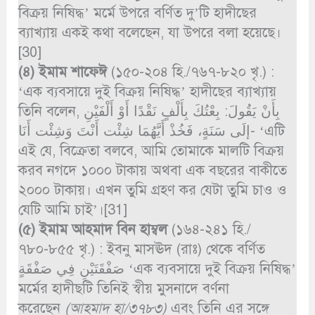
বিক্রয় নিষিদ্ধ’ মর্মে উপরে বর্ণিত দু’টি হাদীছের
ব্যাখ্যায় একই কথা বলেছেন, যা উপরে বলা হয়েছে।
[30]
(৪)
ইমাম শাফেঈ
(১৫০-২০৪ হি./৭৬৭-৮২০ খৃ.) :
‘এক ব্যবসায়ে দুই বিক্রয় নিষিদ্ধ’ হাদীছের ব্যাখ্যায়
তিনি বলেন, بِأَنْ يَقُولَ: بِعْتُكَ بِأَلْفٍ نَقْدًا أَوْ أَلْفَيْنِ
إلَى سَنَةٍ، فَخُذْ أَيَّهُمَا شِئْت أَنْتَ وَشِئْت أَنَا- ‘এটি
এই যে, বিক্রেতা বলবে, আমি তোমাকে মালটি বিক্রয়
করব নগদে ১০০০ টাকায় অথবা এক বছরের বাকীতে
২০০০ টাকায়। এখন তুমি গ্রহণ কর যেটা তুমি চাও ও
যেটি আমি চাই’।[31]
(৫)
ইমাম আহমাদ বিন হাম্বল
(১৬৪-২৪১ হি./
৭৮০-৮৫৫ খৃ.) : ইবনু মাসঊদ (রাঃ) থেকে বর্ণিত
صَفْقَتَيْنِ فِي صَفْقَةٍ ‘এক ব্যবসায়ে দুই বিক্রয় নিষিদ্ধ’
মর্মের হাদীছটি তিনিই স্বীয় মুসনাদে বর্ণনা
করেছেন
(আহমাদ হা/৩৭৮৩)
এবং তিনি এর সঙ্গে