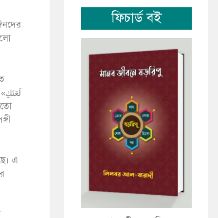
ফিচার্ড বই
‘ঈনদের
ালো
তে
্গী
ছে। এ
বর
া