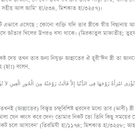
হাঃ ১৭৩৪, আহমাদ
১৬০, সহীহ আল জামি‘ হা/৫৩৪, মিশকাত হা/৩২৫৭)।
১৩১৭৪)
ভাবে এসেছে : কোনো ব্যক্তি যদি তার স্ত্রীকে স্বীয় বিছানায় 
ি সে জাঁতার খিলের উপরও বসা থাকে। (মিরকাতুল মাফাতীহ; তুহ
 কষ্ট দেয় তখন তার জন্য নিযুক্ত জান্নাতের ঐ হূরী‘ঈন স্ত্রী তা জান
াহ (ছাঃ) বলেন,
تُؤْذِى امْرَأَةٌ زَوْجَهَا فِى الدُّنْيَا إِلاَّ قَالَتْ زَوْجَتُهُ مِنَ الْحُورِ الْعِينِ لاَ تُ
নই (জান্নাতের) বিস্তৃত চক্ষুবিশিষ্ট হুরদের মধ্যে তার (ভাবী) স্ত্র
‘আলা যেন ধ্বংস করে দেন! তোমার নিকট তো তিনি কিছু সময়ের 
াদের নিকট চলে আসবেন’ (তিরমিযী হা/১১৭৪; মিশকাত হা/৩২৫৮; আ