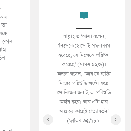
ে
ত্র
 তা
ানছে
কালের জীবনই প্রকৃত
আল্লাহ তা‘আলা বলেন,
জন
তু কোন
’ (আনকাবূত ২৯/৬৪)।
‘নিঃসন্দেহে সে-ই সফলকাম
(সা
়াম
 দুনিয়ার জীবন শুধু
হয়েছে, যে নিজেকে পরিশুদ্ধ
তিন
«مَا الْإِيمَانُ قَالَ إِذَا سَرَّتْكَ
 সামগ্রী মাত্র’ (ইমরান
করেছে’ (শামস ৯১/৯)।
ُكَ
৩/১৮৫)।
অন্যত্র বলেন, ‘আর যে ব্যক্তি
ُولَ
নিজের পরিশুদ্ধি অর্জন করে,
حَاكَ
সে নিজের জন্যই তা পরিশুদ্ধি
ْهُ
অর্জন করে। আর এটা হ’ল
হে
আল্লাহর কাছেই প্রত্যাবর্তন’
কী
(ফাতির ৩৫/১৮)।
সৎ
 চুলার