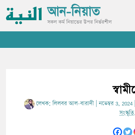
Skip
আন-নিয়াত
to
content
সকল কর্ম নিয়াতের উপর নির্ভরশীল
স্বাম
লেখক:
লিলবর আল-বারাদী
|
নভেম্বর 3, 2024
সংস্কৃতি