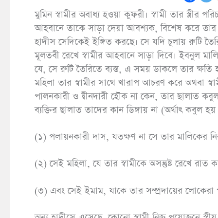
মুমিন স্বামীর অবাধ্য হওয়া কুফরী। স্বামী তার স্ত্
আহবানে তাকে সাড়া দেয়া আবশ্যক, বিশেষ করে তার 
হাদীস সেদিকেই ইঙ্গিত করছে। সে যদি চুলায় রুটি ত
মূলতবী রেখে স্বামীর আহবানে সাড়া দিবে। ইবনুল মালি
যে, সে রুটি তৈরিতে ব্যস্ত, এ সময় ডাকলে তার ক্ষত
মহিলা তার স্বামীর সাথে খারাপ আচরণ করে অথবা স্বামী
পালনকারী ও দ্বীনদারী হৌক না কেন, তার ছালাত কবুল 
ব্যক্তির ছালাত তাদের কান ডিঙ্গায় না (অর্থাৎ কবুল হয়
(১) পলায়নকারী দাস, যতক্ষণ না সে তার মালিকের 
(২) সেই মহিলা, যে তার স্বামীকে অসন্তুষ্ট রেখে রাত কা
(৩) এবং সেই ইমাম, যাকে তার সম্প্রদায়ের লোকেরা
অন্য হাদীসে এসেছে, কোনো স্বামী নিজ প্রয়োজনে স্বীয়