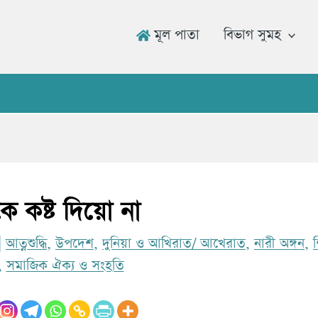
মূল পাতা
বিভাগ সুমহ
উমার 
ীকে কষ্ট দিয়ো না
|
আত্নশুদ্ধি
,
উপদেশ
,
দুনিয়া ও আখিরাত/ আখেরাত
,
নারী অঙ্গন
,
শ
,
সমাজিক ঐক্য ও সংহতি