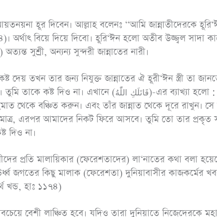
 আয়তনয়না হূর দিবেন। আল্লাহ বলেনঃ ‘‘আমি জান্নাতীদেরকে হূরি
৪)। অর্থাৎ বিয়ে দিয়ে দিবো। হূরি‘ঈন হলো অতীব উজ্জ্বল সাদা ক
) অত্যন্ত সুশ্রী, অন্যন্য সুন্দরী জান্নাতের নারী।
 কষ্ট দেয় তখন তার জন্য নিযুক্ত জান্নাতের ঐ হূরী‘ঈন স্ত্রী তা জান
নে (قَاتَلَكِ اللّٰهُ)-এর ব্যাখ্যা হলো : «لَعَنَكِ
 মাত্র, এরপর আমাদের নিকট ফিরে আসবে। তুমি তো তার প্রকৃত সঙ
্ট দিও না।
যচারীদের প্রতি মালায়িকার (ফেরেশতাদের) লা‘নাতের কথা বলা হয়ে
 ঊর্ধ্ব জগতের কিছু মালাক (ফেরেশতা) দুনিয়াবাসীর কাজকর্মের খ
থ খন্ড, হাঃ ১১৭৪)
 সবচেয়ে বেশী লাঞ্চিত হবে। যদিও তারা দুনিয়াতে নিজেদেরকে মহ