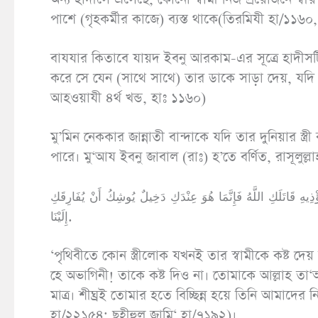
পাশে (গৃহকর্মীর কাজে) ব্যস্ত থাকে(তিরমিযী হা/১
বাযযার কিতাবে যায়দ ইবনু আরকাম-এর সূত্রে হাদীসটি এ
করে সে যেন (সাথে সাথে) তার ডাকে সাড়া দেয়, যদ
আহওয়াযী ৪র্থ খন্ড, হাঃ ১১৬০)
মু’মিন নেককার জান্নাতী বান্দাকে যদি তার দুনিয়ার স্ত্রী
পারে। মু‘আয ইবনু জাবাল (রাঃ) হ’তে বর্ণিত, রাসূলুল্ল
ؤْذِيهِ قَاتَلَكِ اللَّهُ فَإِنَّمَا هُوَ عِنْدَكِ دَخِيلٌ يُوشِكُ أَنْ يُفَارِقَكِ
إِلَيْنَا.
‘পৃথিবীতে কোন স্ত্রীলোক যখনই তার স্বামীকে কষ্ট দেয় তখ
হে অভাগিনী! তাকে কষ্ট দিও না। তোমাকে আল্লাহ তা
মাত্র। শীঘ্রই তোমার হতে বিচ্ছিন্ন হয়ে তিনি আম
হা/২২১৫৪; ছহীহুল জামি‘ হা/৭১৯২)।