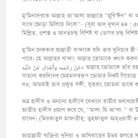
মু’মিনদেরকে আল্লাহ তা‘আলা জান্নাতে ‘‘হূরি‘ঈন’’ বা
সাথে জোড়া মিলিয়ে দিবো’’- (সূরা আদ্ দুখান ৪৪ : ৫
মিশ্রিত, প্রশস্ত ও আনতচক্ষু বিশিষ্ট বা (ডাগর চক্ষু বিশিষ্ট
মু’মিন নেককার জান্নাতী বান্দাকে যদি তার দুনিয়ার স্ত্রী
পারে। হে আল্লাহর বান্দা! আল্লাহ তোমাকে ধ্বংস করুন। তুমি তাকে কষ্ট দিও না। এখা
عَنْ رَحْمَتِه وَأَبْعَدَكِ عَنْ جَنَّتِه» আল্লাহ তোমাকে তাঁর রহমাত থেকে বঞ্চিত করুন। এবং তাঁর জান্নাত থেকে দূরে রাখুন। সে তো
সামান্য কয়দিনের মেহমানস্বরূপ তোমার নিকট গিয়েছে
নও, আমরাই তার প্রকৃত সঙ্গী, সুতরাং তোমরা তাকে কষ
অত্র হাদীস ও অন্যান্য হাদীসে যেখানে স্বামীর অবাধ্
জাতীয় হাদীস প্রমাণ করে যে, ‘‘মালা-য়ি আ‘লা-’’ বা
রাখেন। (মিরকাতুল মাফাতীহ; তুহফাতুল আহ্ওয়াযী ৪র্
জাহান্নামী ব্যক্তিরা দুনিয়া ও আখিরাতের উভয় জগতে