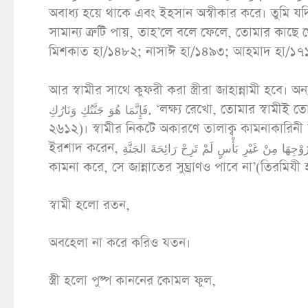
অবাধ্য হয়ে থাকে এবং ইহসান অস্বীকার করে। তুমি 
সামান্য ত্রুটি পায়, তাহ’লে বলে ফেলে, তোমার কাছ
মিশকাত হা/১৪৮২; নাসাঈ হা/১৪৯৩; আহমাদ হা/১৭১
আর স্বামীর সাথে কুফরী করা স্ত্রীরা জাহান্নামী হবে। অন্যত্র এসেছে, র
فَإِنَّمَا هُوَ جَنَّتُكِ وَنَارُكِ. ‘লক্ষ্য রেখো, তোমার স্বামীই তোমার জান্নাত ও জাহান্নাম’(আহমাদ হা/১৯০২৫; সিলসিলা ছহীহাহ হা/
২৬১২)। স্বামীর নিকটে অকারণে তালাক্ব কামনাকারিনী স্ত্
ইরশাদ করেন, أَيُّمَا امْرَأَةٍ اخْتَلَعَتْ مِنْ زَوْجِهَا مِنْ غَيْرِ بَأْسٍ لَمْ تَرِحْ رَائِحَةَ الجَنَّةِ ‘যে মহিলা তার স্বামীর কাছে অকারণে তালাক্ব
কামনা করে, সে জান্নাতের সুঘ্রাণও পাবে না’(তিরমিযী
স্বামী হলো রতন,
অবহেলা না করে করিও যতন।
স্ত্রী হলো পুষ্প কাননের কোমল ফুল,