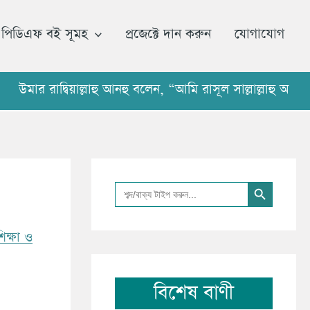
আ
র্কা
পিডিএফ বই সূমহ
প্রজেক্টে দান করুন
যোগাযোগ
ই
ভ
রাদ্বিয়াল্লাহু আনহু বলেন, “আমি রাসূল সাল্লাল্লাহু আলাইহি 
Search Button
Search
for:
িক্ষা ও
বিশেষ বাণী