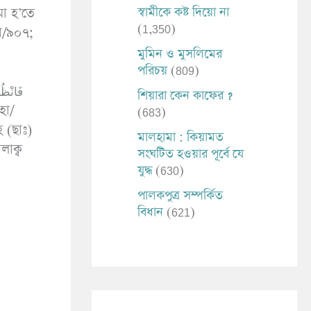
স্বামীকে কষ্ট দিয়ো না
মা হ’তে
(1,350)
হা/৯০৭;
মুমিন ও মুসলিমের
পরিচয়
(809)
শিয়ারা কেন কাফের ?
(683)
হ (ছাঃ)
মালহামা : কিয়ামত
সংঘটিত হওয়ার পূর্বে যে
যুদ্ধ
(630)
পালকপুত্র সম্পর্কিত
বিধান
(621)