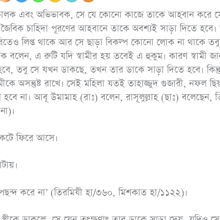
রীর পরিচালক এবং অভিভাবক, সে যে কোনো কাজে তাকে আহবান করে স
জৈবিক চাহিদা পূরণের আহবানে তাকে অবশ্যই সাড়া দিতে হবে। অ
ৈরিতেও লিপ্ত থাকে আর সে ছাড়া বিকল্প কোনো লোক না থাকে তবু
ক বলেন, এ রুটি যদি স্বামীর হয় তবেই এ হুকুম। কারণ স্বামী জ
‘পরো
আনাস (রাযি.) থেকে
ি হবে, তবু সে যখন ডাকছে, তখন তার ডাকে সাড়া দিতে হবে। কিন্
জীবন
বর্ণিত, নবী সাল্লাল্লাহু
কে অসন্তুষ্ট রাখে। সেই মহিলা যতই তাহাজ্জুদ গুজারী, নফল ছিয
‘আর
হবে না। আবূ উমামাহ (রাঃ) বলেন, রাসূলুল্লাহ (ছাঃ) বলেছেন, 
আলাইহি ওয়াসাল্লাম
ধোঁকার
 না)।
বলেছেনঃ তোমরা (দ্বীনের
ব্যাপারে) সহজ পন্থা
নিকটে ফিরে আসে।
অবলম্বন কর, কঠিন পন্থা
অবলম্বন করো না,
টায়।
মানুষকে সুসংবাদ দাও,
বিরক্তি সৃষ্টি করো না।
 পছন্দ করে না’ (তিরমিযী হা/৩৬০, মিশকাত হা/১১২২)।
(৬১২৫; মুসলিম ৩২/৩
 স্ত্রীকে ডাকলে, সে যেন তৎক্ষণাৎ তার ডাকে সাড়া দেয়, যদিও সে