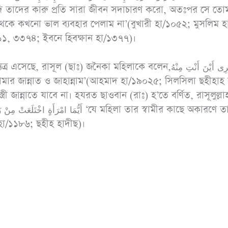
যদি তাদের কারু প্রতি সারা জীবন সদাচারণ করো, অতঃপর সে তো
ে থেকে কখনো ভাল ব্যবহার পেলাম না’(বুখারী হা/১০৫২; মুসলিম 
১, ৩৩৭৪; ইবনে হিবক্ষান হা/১৩৭৭)।
াসূল (ছাঃ) জনৈকা মহিলাকে বলেন,فَانْظُرِى أَيْنَ أَنْتِ مِنْهُ
রী জান্নাতে যাবে না। হযরত ছাওবান (রাঃ) হ’তে বর্ণিত, রাসূলুল্লা
 হা/১১৮৬; ছহীহ হাদীছ)।