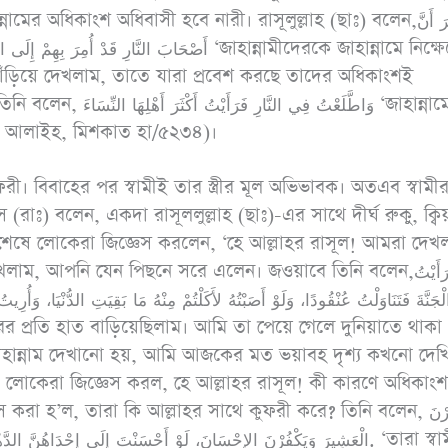
রামাযান ও ছিয়াম
অধ
ধিকাংশ অধিবাসী হবে নারী। রাসূলুল্লাহ (ছাঃ) বলেন,غَيْرَ أَنَّ
أَصْحَابَ النَّارِ قَ ‘জাহান্নামীদেরকে জাহান্নামে নিক্ষেপের
পিডিএফ ডাউনলোড করুন
পিড
 দাঁড়িয়ে দেখলাম, তাতে যারা প্রবেশ করছে তাদের অধিকাংশই
وَاطَّلَع ‘জাহান্নামে উঁকি
ক্ব আলাইহ, মিশকাত হা/৫২৩৪)।
ফরী। বিবাহের পর স্বামীই তার স্ত্রীর মূল অভিভাবক। অতএব স্বামীর
 (রাঃ) বলেন, একদা রাসূললুল্লাহ (ছাঃ)-এর সাথে দীর্ঘ রুকুু, ক্বি
 শেষে লোকেরা জিজ্ঞেস করলেন, ‘হে আল্লাহর রাসূল! আমরা দেখ
পনি যেন পিছনে সরে এলেন। জওয়াবে তিনি বলেন,إِنِّى رَأَيْتُ
لْجَنَّةَ فَتَنَاوَلْتُ عُنْقُودًا، وَلَوْ أَصَبْتُهُ لأَكَلْتُمْ مِنْهُ مَا بَقِيَتِ الدُّنْيَا، وَأُرِيت
ন্নাম দেখানো হয়, আমি আজকের মত ভয়াবহ দৃশ্য কখনো দেখি
’। লোকেরা জিজ্ঞেস করল, হে আল্লাহর রাসূল! কী কারণে অধিকাংশ
الْعَشِيرَ وَيَكْفُرْنَ الإِحْسَانَ، لَوْ أَحْسَنْتَ إِلَى إِحْدَاهُنَّ . ‘তারা স্বামীর