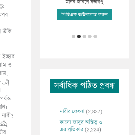
ফযী
িকাংশ মানব সমাচার
মানব জীবনে ষড়রিপু
পি
িএফ ডাউনলোড করুন
পিডিএফ ডাউনলোড করুন
 ইচ্ছার
য়াম ও
লাম,
সর্বাধিক পঠিত প্রবন্ধ
ا
নি।
নারীর ফেৎনা
(2,837)
 নারী?
কালো জাদুর অস্তিত্ব ও
এর প্রতিকার
(2,224)