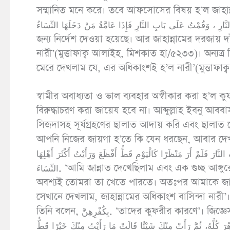
সম্মানিত মনে করে। তবে আফসোসের বিষয় হ’ল জাহান্নামের অ
دْ أُمِرَ بِهِمْ إِلَى النَّارِ ، وَقُمْتُ عَلَى بَابِ النَّارِ فَإِذَا عَامَّةُ مَنْ دَخَلَهَا النِّسَاءُ
জন্য নির্দেশ দেওয়া হয়েছে। আর জাহান্নামের দরজায়
নারী’(মুত্তাফাক্ব আলাইহ, মিশকাত হা/৫২৩৩)। অন্যত্র তিনি বলেন, ْتُ فِي النَّارِ فَرَأَيْتُ أَكْثَرَ أَهْلِهَا النِّسَاءَ
মেরে দেখলাম যে, এর অধিকাংশই হ’ল নারী’(মুত্তাফা
স্বামীর অবাধ্যতা ও ভাল ব্যবহার অস্বীকার করা হ’ল কু
বিরুদ্ধাচরণ করা জায়েয হবে না। আব্দুল্লাহ ইবনু আববাস
সিজদাসহ সূর্যগ্রহণের ছালাত আদায় করি এবং ছালাত
আপনি নিজের জায়গা হ’তে কি যেন ধরছেন, আবার দেখলাম, আ
ُ النَّارَ فَلَمْ أَرَ مَنْظَرًا كَالْيَوْمِ قَطُّ أَفْظَعَ وَرَأَيْتُ أَكْثَرَ أَهْلِهَا
النِّسَاءَ. ‘আমি জান্নাত দেখেছিলাম এবং এক গুচ্ছ আঙ্গুরের প্রতি হাত বাড়িয়েছিলাম। আমি তা পেয়ে গেলে দুনিয়াতে থাকা পর্যন্ত
অবশ্যই তোমরা তা খেতে পারতে। অতঃপর আমাকে জাহা
সেখানে দেখলাম, জাহান্নামের অধিকাংশ বাসিন্দা নারী
তিনি বলেন, بِكُفْرِهِنَّ. ‘তাদের কুফরীর কারণে’। জিজ্ঞেস করা হ’ল, তারা কি আল্লাহর সাথে কুফরী করে? তিনি বলেন, يَكْفُرْنَ
الدَّهْرَ كُلَّهُ، ثُمَّ رَأَتْ مِنْكَ شَيْئًا قَالَتْ مَا رَأَيْتُ مِنْكَ خَيْرًا قَطُّ